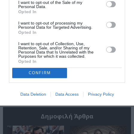
Summer 2026
“Beauty and Blue”:
I want to opt-out of the Sale of my
Διπλή παράλληλη
Personal Data.
έκθεση στην Πάτμο
Opted In
I want to opt-out of processing my
Personal Data for Targeted Advertising.
Opted In
I want to opt-out of Collection, Use,
Retention, Sale, and/or Sharing of my
Personal Data that Is Unrelated with the
Purposes for which it was collected.
Αλέξανδρος
Σπάνιος πίνακας
Opted In
Μαγκανιώτης –
του Λεονάρντο Ντα
State of Change:
Βίντσι έχει
CONFIRM
Έκθεση στην
τοποθετηθεί
γκαλερί Ακρόπρωρο
αθόρυβα στο MET
Data Deletion
Data Access
Privacy Policy
Δημοφιλή Άρθρα