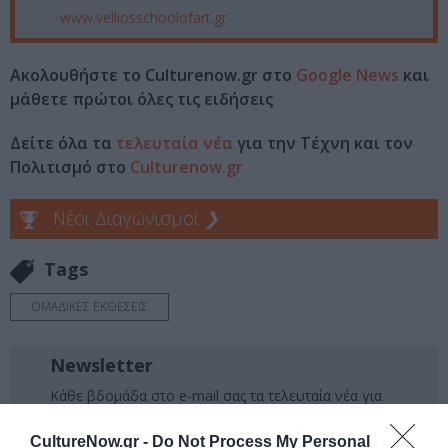
www.velliosschoolofart.gr
Ακολουθήστε το Culturenow.gr στο
Google News
και
μάθετε πρώτοι όλες τις ειδήσεις
Δείτε όλα τα
τελευταία νέα
για την Τέχνη και τον
Πολιτισμό στο
Culturenow.gr
Νέοι Διαγωνισμοί
❯
Tags
ΟΜΑΔΙΚΕΣ ΕΚΘΕΣΕΙΣ
Newsletter
Κάθε βδομάδα στο e-mail σας τα τελευταία νέα για
την Τέχνη και τον Πολιτισμό!
CultureNow.gr -
Do Not Process My Personal