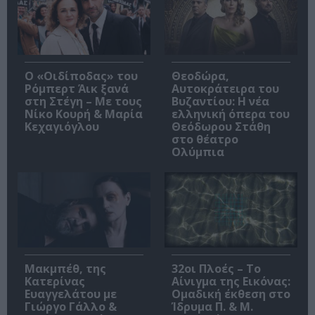
O «Οιδίποδας» του
Θεοδώρα,
Ρόμπερτ Άικ ξανά
Αυτοκράτειρα του
στη Στέγη – Με τους
Βυζαντίου: Η νέα
Νίκο Κουρή & Μαρία
ελληνική όπερα του
Κεχαγιόγλου
Θεόδωρου Στάθη
στο θέατρο
Ολύμπια
Μακμπέθ, της
32οι Πλοές – Το
Κατερίνας
Αίνιγμα της Εικόνας:
Ευαγγελάτου με
Ομαδική έκθεση στο
Γιώργο Γάλλο &
Ίδρυμα Π. & Μ.