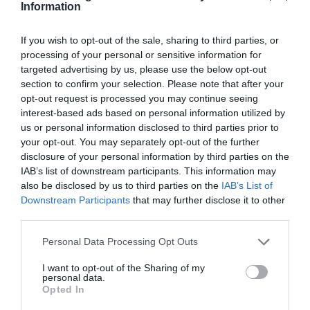
Information
If you wish to opt-out of the sale, sharing to third parties, or
processing of your personal or sensitive information for
Ακολουθήστε το Culturenow.gr
targeted advertising by us, please use the below opt-out
section to confirm your selection. Please note that after your
opt-out request is processed you may continue seeing
interest-based ads based on personal information utilized by
us or personal information disclosed to third parties prior to
your opt-out. You may separately opt-out of the further
Σχετικά Άρθρα
disclosure of your personal information by third parties on the
IAB’s list of downstream participants. This information may
also be disclosed by us to third parties on the
IAB’s List of
Downstream Participants
that may further disclose it to other
third parties.
Personal Data Processing Opt Outs
Σαρωνίς Βατικιώτη
Απόστολος
I want to opt-out of the Sharing of my
Γκάτσου –
Χαντζαράς –
personal data.
Διαφάνειες Ζωής:
«Κλεμμένος
Opted In
Έκθεση στο Katheti
Πειρατής» &