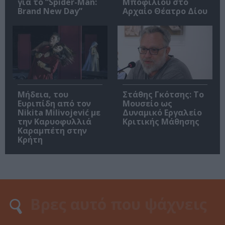
για το “Spider-Man:
Μποφίλιου στο
Brand New Day”
Αρχαίο Θέατρο Δίου
Μήδεια, του
Στάθης Γκότσης: Το
Ευριπίδη από τον
Μουσείο ως
Nikita Milivojević με
Δυναμικό Εργαλείο
την Καρυοφυλλιά
Κριτικής Μάθησης
Καραμπέτη στην
Κρήτη