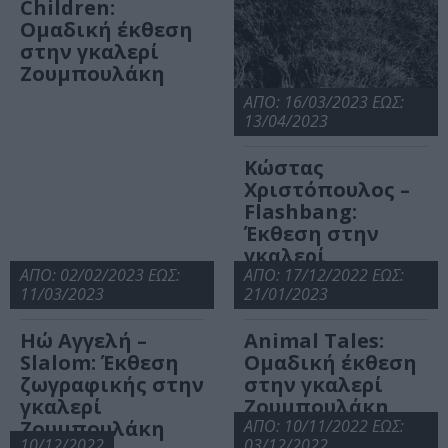
Children:
Ομαδική έκθεση
στην γκαλερί
Ζουμπουλάκη
ΑΠΟ: 16/03/2023 ΕΩΣ:
13/04/2023
Κώστας
Χριστόπουλος –
Flashbang:
Έκθεση στην
γκαλερί
ΑΠΟ: 02/02/2023 ΕΩΣ:
Ζουμπουλάκη
ΑΠΟ: 17/12/2022 ΕΩΣ:
11/03/2023
21/01/2023
Ηώ Αγγελή –
Animal Tales:
Slalom: Έκθεση
Ομαδική έκθεση
ζωγραφικής στην
στην γκαλερί
γκαλερί
Ζουμπουλάκη
Ζουμπουλάκη
ΑΠΟ: 10/11/2022 ΕΩΣ:
10/12/2022
03/12/2022