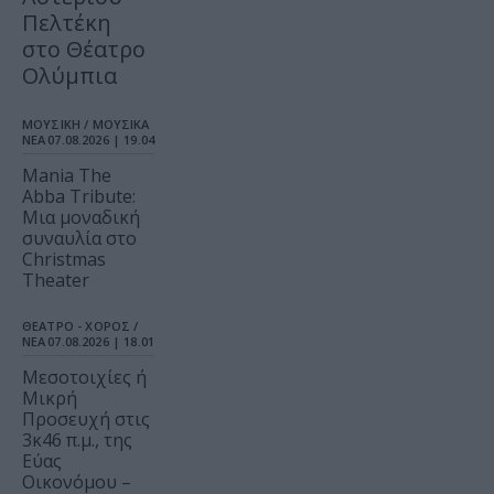
Πελτέκη
στο Θέατρο
Ολύμπια
ΜΟΥΣΙΚΗ / ΜΟΥΣΙΚΑ
ΝΕΑ
07.08.2026 | 19.04
Mania The
Abba Tribute:
Μια μοναδική
συναυλία στο
Christmas
Theater
ΘΕΑΤΡΟ - ΧΟΡΟΣ /
ΝΕΑ
07.08.2026 | 18.01
Μεσοτοιχίες ή
Μικρή
Προσευχή στις
3κ46 π.μ., της
Εύας
Οικονόμου –