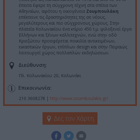
έπειτα έφερε τη σύγχρονη τέχνη στα σπίτια των
Αθηναίων, αφότου η οικογένεια
Ζουμπουλάκη
επέκτεινε τις δραστηριότητες της σε νέους,
μεγαλύτερους και πιο σύγχρονους χώρους. Στην
πλατεία Κολωνακίου ένα κτίριο 450 τ.μ. φιλοξενεί έργα
Ελλήνων και ξένων καλλιτεχνών, ενώ στην οδό
Κριεζώτου προσφέρεται ποικιλία αντικειμένων,
εικαστικών έργων, επίπλων design και στην Πειραιώς
λειτουργεί χώρος πολλαπλών εκδηλώσεων.
Διεύθυνση:
Πλ. Κολωνακίου 20, Κολωνάκι
Επικοινωνία:
210 3608278 |
http://www.zoumboulakis.gr/
Δες τον Χάρτη