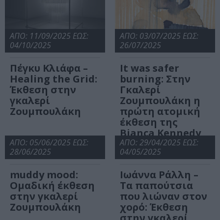
ΑΠΟ: 11/09/2025 ΕΩΣ:
ΑΠΟ: 03/07/2025 ΕΩΣ:
04/10/2025
26/07/2025
Πέγκυ Κλιάφα –
It was safer
Healing the Grid:
burning: Στην
Έκθεση στην
Γκαλερί
γκαλερί
Ζουμπουλάκη η
Ζουμπουλάκη
πρώτη ατομική
έκθεση της
Bianca Kennedy
ΑΠΟ: 05/06/2025 ΕΩΣ:
στην Ελλάδα
ΑΠΟ: 29/04/2025 ΕΩΣ:
28/06/2025
04/05/2025
muddy mood:
Ιωάννα Ράλλη –
Ομαδική έκθεση
Τα παπούτσια
στην γκαλερί
που λιώναν στον
Ζουμπουλάκη
χορό: Έκθεση
στην γκαλερί