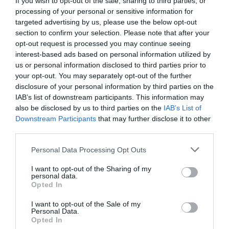
If you wish to opt-out of the sale, sharing to third parties, or
Έκθεση στην
processing of your personal or sensitive information for
Γκαλερί
targeted advertising by us, please use the below opt-out
Ζουμπουλάκη
ΑΠΟ: 25/04/2024 ΕΩΣ:
section to confirm your selection. Please note that after your
25/05/2024
opt-out request is processed you may continue seeing
interest-based ads based on personal information utilized by
Βασιλική Κούκου
us or personal information disclosed to third parties prior to
– Where flowers
your opt-out. You may separately opt-out of the further
are singing:
disclosure of your personal information by third parties on the
Ατομική έκθεση
IAB’s list of downstream participants. This information may
στην Γκαλερί
also be disclosed by us to third parties on the
IAB’s List of
Downstream Participants
that may further disclose it to other
Ζουμπουλάκη
ΑΠΟ: 29/02/2024 ΕΩΣ:
ΑΠΟ: 30/01/2024 ΕΩΣ:
23/03/2024
24/02/2024
third parties.
Personal Data Processing Opt Outs
Μανώλης Χάρος –
Γιάννης
Ο αιωρούμενος
Αδαμάκης –
I want to opt-out of the Sharing of my
χρόνος που τον
Passepartout:
personal data.
Opted In
βλέπεις: Νέα
Έκθεση στην
έκθεση
γκαλερί
I want to opt-out of the Sale of my
ζωγραφικής στην
Ζουμπουλάκη
Personal Data.
Γκαλερί
Opted In