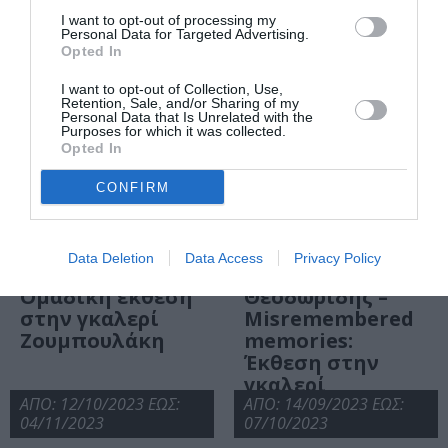
Ζουμπουλάκη
I want to opt-out of processing my
Personal Data for Targeted Advertising.
Opted In
I want to opt-out of Collection, Use,
Retention, Sale, and/or Sharing of my
Personal Data that Is Unrelated with the
Purposes for which it was collected.
Opted In
CONFIRM
ΑΠΟ: 15/12/2023 ΕΩΣ:
ΑΠΟ: 09/11/2023 ΕΩΣ:
20/01/2024
09/12/2023
Data Deletion
Data Access
Privacy Policy
Ink and Stone:
Φίλιππος
Ομαδική έκθεση
Θεοδωρίδης –
στην γκαλερί
Misremembered
Ζουμπουλάκη
memories:
Έκθεση στην
γκαλερί
ΑΠΟ: 12/10/2023 ΕΩΣ:
Ζουμπουλάκη
ΑΠΟ: 14/09/2023 ΕΩΣ:
04/11/2023
07/10/2023