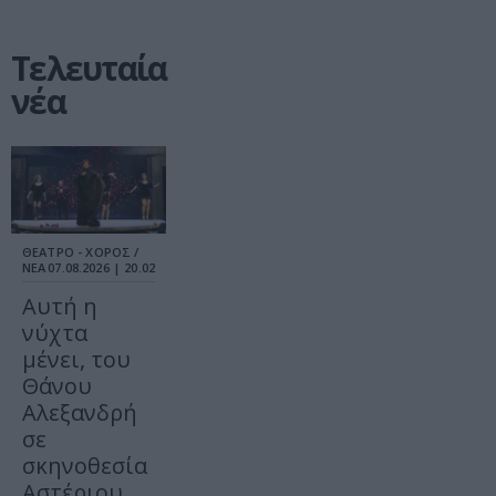
Τελευταία
νέα
ΘΕΑΤΡΟ - ΧΟΡΟΣ /
ΝΕΑ
07.08.2026 | 20.02
Αυτή η
νύχτα
μένει, του
Θάνου
Αλεξανδρή
σε
σκηνοθεσία
Αστέριου