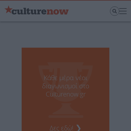
Κάθε μέρα νέοι
διαγωνισμοί στο
Culturenow.gr
❯
Δες εδώ!