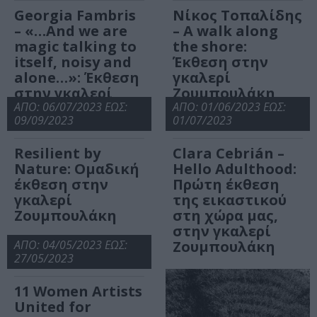
Georgia Fambris
Νίκος Τοπαλίδης
– «…And we are
– A walk along
magic talking to
the shore:
itself, noisy and
Έκθεση στην
alone…»: Έκθεση
γκαλερί
στην γκαλερί
Ζουμπουλάκη
Ζουμπουλάκη
ΑΠΟ: 06/07/2023 ΕΩΣ:
ΑΠΟ: 01/06/2023 ΕΩΣ:
09/09/2023
01/07/2023
Resilient by
Clara Cebrián –
Nature: Ομαδική
Hello Adulthood:
έκθεση στην
Πρώτη έκθεση
γκαλερί
της εικαστικού
Ζουμπουλάκη
στη χώρα μας,
στην γκαλερί
ΑΠΟ: 04/05/2023 ΕΩΣ:
Ζουμπουλάκη
27/05/2023
11 Women Artists
United for