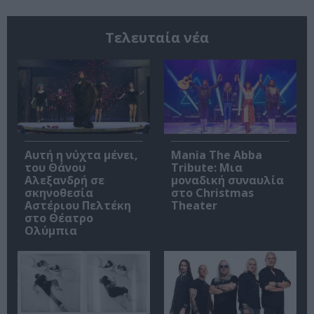
Τελευταία νέα
Αυτή η νύχτα μένει,
Mania The Abba
του Θάνου
Tribute: Μια
Αλεξανδρή σε
μοναδική συναυλία
σκηνοθεσία
στο Christmas
Αστέριου Πελτέκη
Theater
στο Θέατρο
Ολύμπια