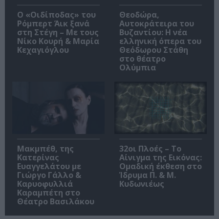
O «Οιδίποδας» του
Θεοδώρα,
Ρόμπερτ Άικ ξανά
Αυτοκράτειρα του
στη Στέγη – Με τους
Βυζαντίου: Η νέα
Νίκο Κουρή & Μαρία
ελληνική όπερα του
Κεχαγιόγλου
Θεόδωρου Στάθη
στο θέατρο
Ολύμπια
Μακμπέθ, της
32οι Πλοές – Το
Κατερίνας
Αίνιγμα της Εικόνας:
Ευαγγελάτου με
Ομαδική έκθεση στο
Γιώργο Γάλλο &
Ίδρυμα Π. & Μ.
Καρυοφυλλιά
Κυδωνιέως
Καραμπέτη στο
Θέατρο Βασιλάκου