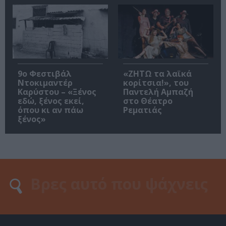
9ο Φεστιβάλ
«ΖΗΤΩ τα λαϊκά
Ντοκιμαντέρ
κορίτσια!», του
Καρύστου – «Ξένος
Παντελή Αμπαζή
εδώ, ξένος εκεί,
στο Θέατρο
όπου κι αν πάω
Ρεματιάς
ξένος»