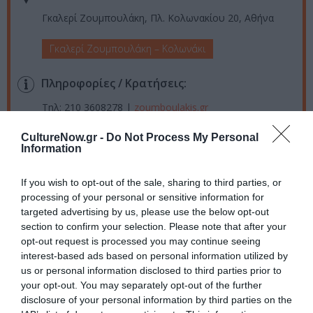
Γκαλερί Ζουμπουλάκη, Πλ. Κολωνακίου 20, Αθήνα
Γκαλερί Ζουμπουλάκη – Κολωνάκι
Πληροφορίες / Κρατήσεις:
Τηλ: 210 3608278 |
zoumboulakis.gr
CultureNow.gr -
Do Not Process My Personal
Ακολουθήστε το Culturenow.gr στο
Google News
και
Information
μάθετε πρώτοι όλες τις ειδήσεις
If you wish to opt-out of the sale, sharing to third parties, or
Δείτε όλα τα
τελευταία νέα
για την Τέχνη και τον
processing of your personal or sensitive information for
Πολιτισμό στο
Culturenow.gr
targeted advertising by us, please use the below opt-out
section to confirm your selection. Please note that after your
opt-out request is processed you may continue seeing
Νέοι Διαγωνισμοί
❯
interest-based ads based on personal information utilized by
us or personal information disclosed to third parties prior to
Tags
your opt-out. You may separately opt-out of the further
disclosure of your personal information by third parties on the
TAKIS
ΑΛΙΚΗ ΠΑΛΑΣΚΑ
ΓΙΑΝΝΗΣ ΜΟΡΑΛΗΣ