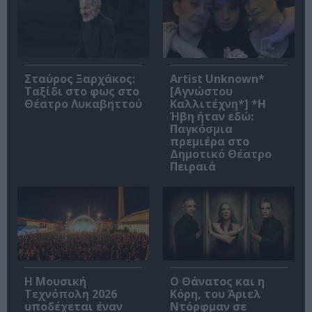
Σταύρος Ξαρχάκος:
Artist Unknown*
Ταξίδι στο φως στο
[Αγνώστου
Θέατρο Λυκαβηττού
Καλλιτέχνη*] *Η
Ήβη ήταν εδώ:
Παγκόσμια
πρεμιέρα στο
Δημοτικό Θέατρο
Πειραιά
Η Μουσική
Ο Θάνατος και η
Τεχνόπολη 2026
Κόρη, του Άριελ
υποδέχεται έναν
Ντόρφμαν σε