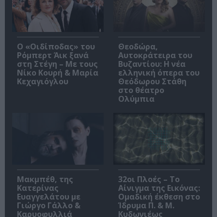
O «Οιδίποδας» του
Θεοδώρα,
Ρόμπερτ Άικ ξανά
Αυτοκράτειρα του
στη Στέγη – Με τους
Βυζαντίου: Η νέα
Νίκο Κουρή & Μαρία
ελληνική όπερα του
Κεχαγιόγλου
Θεόδωρου Στάθη
στο θέατρο
Ολύμπια
Μακμπέθ, της
32οι Πλοές – Το
Κατερίνας
Αίνιγμα της Εικόνας:
Ευαγγελάτου με
Ομαδική έκθεση στο
Γιώργο Γάλλο &
Ίδρυμα Π. & Μ.
Καρυοφυλλιά
Κυδωνιέως