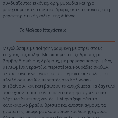
συνδυάζοντας εικόνες, αφή, μυρωδιά και ήχο,
μετέχουμε σε ένα οικιακό δράμα, σε ένα υπόγειο, στη
χαρακτηριστική γκαλερί της Αθήνας.
Το Μαλακό Υπογάστριο
Μεγαλώσαμε με ποίηση γραμμένη με σπρέι στους
τοίχους της πόλης. Με σπασμένα πεζοδρόμια, με
βομβαρδισμένους δρόμους, με μάρμαρα παραχωμένα,
με λιωμένα νεράντζια, περιστέρια, κουράδες σκύλων,
σκοροφαγωμένες γάτες και ανοιγμένες σακούλες. Τα
πέδιλά σου -καθώς περπατάς στο Κολωνάκι-
ανεβαίνουν και κατεβαίνουν τα αναχώματα. Τα δάχτυλά
σου έχουν το πιο τέλειο πεντικιούρ φτιαγμένο από
δάχτυλα δεύτερης γενιάς. Η Αθήνα ξεφυσάει το
καλοκαιρινό βράδυ, βρισιές και αναστεναγμούς, τα
χνώτα της, αποφορά σκουπιδιών και λαϊκής αγοράς.
Κάπου εκεί έχει εγκαίνια ο Μόραλης, η Χρύσα, ο