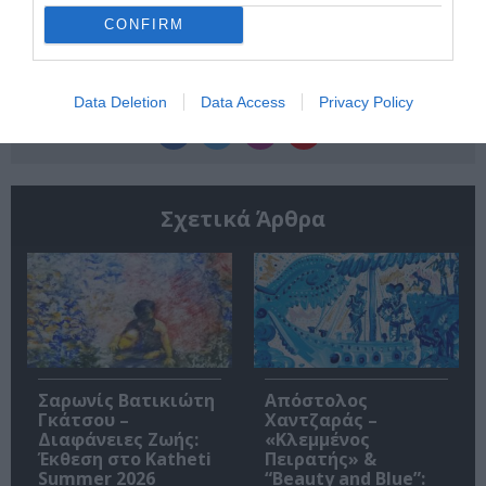
CONFIRM
Ακολουθήστε το Culturenow.gr
Data Deletion
Data Access
Privacy Policy
Σχετικά Άρθρα
Σαρωνίς Βατικιώτη
Απόστολος
Γκάτσου –
Χαντζαράς –
Διαφάνειες Ζωής:
«Κλεμμένος
Έκθεση στο Katheti
Πειρατής» &
Summer 2026
“Beauty and Blue”: