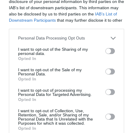
disclosure of your personal information by third parties on the
IAB’s list of downstream participants. This information may
Δείτε όλα τα
τελευταία νέα
για την Τέχνη και τον
also be disclosed by us to third parties on the
IAB’s List of
Πολιτισμό στο
Culturenow.gr
Downstream Participants
that may further disclose it to other
third parties.
Νέοι Διαγωνισμοί
❯
Personal Data Processing Opt Outs
Tags
I want to opt-out of the Sharing of my
personal data.
ΒΑΓΓΕΛΗΣ ΓΚΟΚΑΣ
ΓΙΑΝΝΗΣ ΜΟΡΑΛΗΣ
Opted In
ΓΚΑΛΕΡΙ ΖΟΥΜΠΟΥΛΑΚΗ
I want to opt-out of the Sale of my
Personal Data.
ΓΚΑΛΕΡΙ ΤΕΧΝΗΣ - ΑΙΘΟΥΣΕΣ ΤΕΧΝΗΣ
ΕΙΚΑΣΤΙΚΕΣ ΕΚΘΕΣΕΙΣ
Opted In
ΚΥΡΙΑΚΟΣ ΜΟΡΤΑΡΑΚΟΣ
ΟΜΑΔΙΚΕΣ ΕΚΘΕΣΕΙΣ
I want to opt-out of processing my
Personal Data for Targeted Advertising.
Opted In
Newsletter
I want to opt-out of Collection, Use,
Κάθε βδομάδα στο e-mail σας τα τελευταία νέα για
Retention, Sale, and/or Sharing of my
Personal Data that Is Unrelated with the
την Τέχνη και τον Πολιτισμό!
Purposes for which it was collected.
Opted In