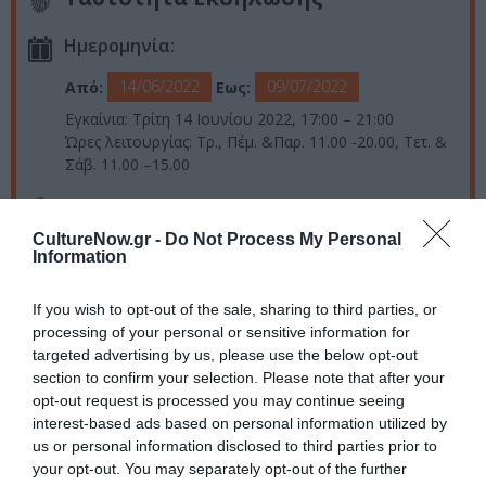
Ημερομηνία:
14/06/2022
09/07/2022
Από:
Εως:
Εγκαίνια: Τρίτη 14 Ιουνίου 2022, 17:00 – 21:00
Ώρες λειτουργίας: Τρ., Πέμ. &Παρ. 11.00 -20.00, Τετ. &
Σάβ. 11.00 –15.00
Τοποθεσία:
CultureNow.gr -
Do Not Process My Personal
Γκαλερί Ζουμπουλάκη, Πλ. Κολωνακίου 20, Αθήνα
Information
Γκαλερί Ζουμπουλάκη – Κολωνάκι
If you wish to opt-out of the sale, sharing to third parties, or
processing of your personal or sensitive information for
Πληροφορίες / Κρατήσεις:
targeted advertising by us, please use the below opt-out
section to confirm your selection. Please note that after your
Τηλ.: 2103608278 |
zoumboulakis.gr
opt-out request is processed you may continue seeing
interest-based ads based on personal information utilized by
Ακολουθήστε το Culturenow.gr στο
Google News
και
us or personal information disclosed to third parties prior to
your opt-out. You may separately opt-out of the further
μάθετε πρώτοι όλες τις ειδήσεις