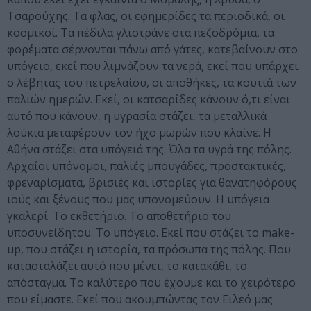
Τσαρούχης. Τα φλας, οι εφημερίδες τα περιοδικά, οι
κοσμικοί. Τα πέδιλα γλιστράνε στα πεζοδρόμια, τα
φορέματα σέρνονται πάνω από γάτες, κατεβαίνουν στο
υπόγειο, εκεί που λιμνάζουν τα νερά, εκεί που υπάρχει
ο λέβητας του πετρελαίου, οι αποθήκες, τα κουτιά των
παλιών ημερών. Εκεί, οι κατσαρίδες κάνουν ό,τι είναι
αυτό που κάνουν, η υγρασία στάζει, τα μεταλλικά
λούκια μεταφέρουν τον ήχο μωρών που κλαίνε. Η
Αθήνα στάζει στα υπόγειά της. Όλα τα υγρά της πόλης.
Αρχαίοι υπόνομοι, παλιές μπουγάδες, προστακτικές,
φρεναρίσματα, βρισιές και ιστορίες για θανατηφόρους
ιούς και ξένους που μας υπονομεύουν. Η υπόγεια
γκαλερί. Το εκθετήριο. Το αποθετήριο του
υποσυνείδητου. Το υπόγειο. Εκεί που στάζει το make-
up, που στάζει η ιστορία, τα πρόσωπα της πόλης. Που
κατασταλάζει αυτό που μένει, το κατακάθι, το
απόσταγμα. Το καλύτερο που έχουμε και το χειρότερο
που είμαστε. Εκεί που ακουμπώντας τον Ειλεό μας