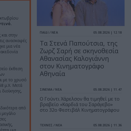
 Οκτωβρίου
τινό.
ΠΑΙΔΙ / ΝΕΑ
05.08.2026 | 12.18
 και στην
 τις ανασκαφές
Τα Στενά Παπούτσια, της
κε μια νέα
Ζωρζ Σαρή σε σκηνοθεσία
Μακεδονία
Αθανασίας Καλογιάννη
στον Κινηματογράφο
σείο έκθεση
Αθηναία
των
ι με το χρυσό
8 μ.Χ. Μετά
ΣΙΝΕΜΑ / ΝΕΑ
05.08.2026 | 11.47
 διοίκησης,
Ο Γούντι Χάρελσον θα τιμηθεί με το
βραβείο «Καρδιά του Σαράγεβο»
ιδικότερα από
στο 32ο Φεστιβάλ Κινηματογράφου
α μεγάλο
σες
ασικής,
ΤΕΧΝΕΣ / ΝΕΑ
05.08.2026 | 11.36
έπτη μια