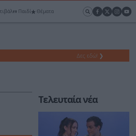
τιβάλ
Παιδί
Θέματα
Δες εδώ!
❯
Τελευταία νέα