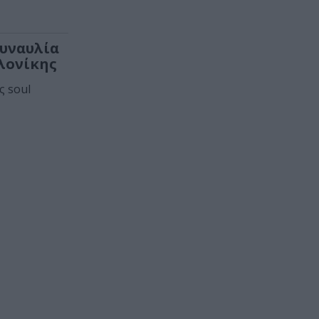
Συναυλία
λονίκης
ς soul