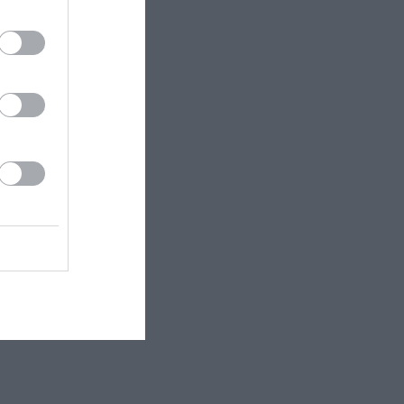
λεξία
ο
 συναντά
κό
νας