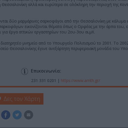
τη Θεσσαλονίκη αλλά και ευρύτερα σε ολόκληρη την περιοχή της Κεντ
νται δύο μαρμάρινες σαρκοφάγοι από την Θεσσαλονίκη με κάλυμα 
ν σαρκοφάγων εικονίζονται θέματα όπως ο Ορφέας με την άρπα του, 
ι για έργα αττικών εργαστηρίων του 2ου-3ου αι.μΧ.
ιατηρητέο μνημείο από το Υπουργείο Πολιτισμού το 2001. Το 2002
υσείο Θεσσαλονίκης έγινε ανεξάρτητη περιφερειακή μονάδα του Υπ
Επικοινωνία:
231 331 0201 |
https://www.amth.gr/
Δες τον Χάρτη