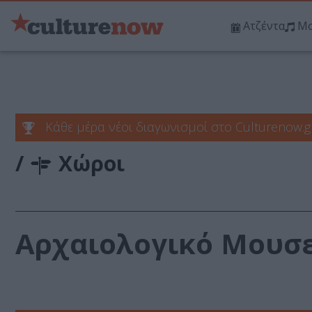
Ατζέντα
Μο
Κάθε μέρα νέοι διαγωνισμοί στο Culturenow.g
/
Χώροι
Αρχαιολογικό Μουσ