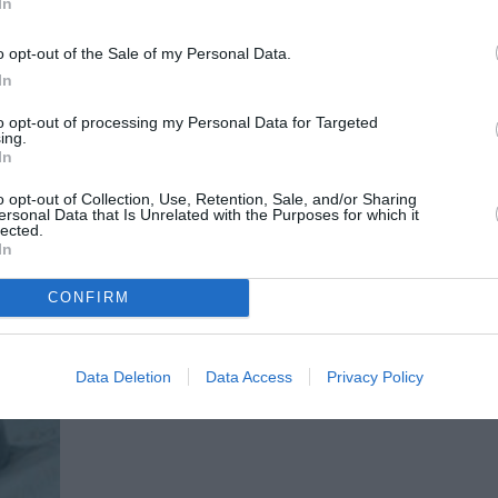
In
Τιμόθεος Γαβριηλίδης-Πέτριν & Α
Μουζά στο Αρχαιολογικό Μουσείο
o opt-out of the Sale of my Personal Data.
Θεσσαλονίκης
In
ε ένα
Ντούο για τσέλο και πιάνο θα παρουσιαστεί στ
to opt-out of processing my Personal Data for Targeted
Αρχαιολογικό Μουσείο...
ing.
ΑΠΟ: 28/08/2025 ΕΩΣ: 29/08/2025
In
o opt-out of Collection, Use, Retention, Sale, and/or Sharing
Μητέρα αράχνη: Η υφαντική τέχνη
ersonal Data that Is Unrelated with the Purposes for which it
θέατρο & μουσική στο Αρχαιολογι
lected.
In
Μουσείο Θεσσαλονίκης
Στο πλαίσιο του προγράμματος Όλη η Ελλάδα έ
CONFIRM
Πολιτισμός 2025,...
Data Deletion
Data Access
Privacy Policy