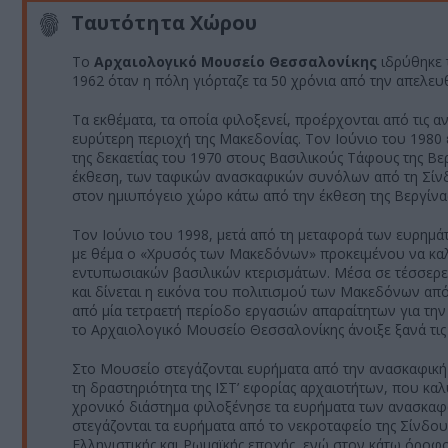
Ταυτότητα Χώρου
Το
Αρχαιολογικό Μουσείο Θεσσαλονίκης
ιδρύθηκε 
1962 όταν η πόλη γιόρταζε τα 50 χρόνια από την απελε
Τα εκθέματα, τα οποία φιλοξενεί, προέρχονται από τις 
ευρύτερη περιοχή της Μακεδονίας. Τον Ιούνιο του 1980 
της δεκαετίας του 1970 στους Βασιλικούς Τάφους της Βε
έκθεση, των ταφικών ανασκαφικών συνόλων από τη Σίνδο
στον ημιυπόγειο χώρο κάτω από την έκθεση της Βεργίνας
Τον Ιούνιο του 1998, μετά από τη μεταφορά των ευρημ
με θέμα ο «Χρυσός των Μακεδόνων» προκειμένου να καλ
εντυπωσιακών βασιλικών κτερισμάτων. Μέσα σε τέσσερει
και δίνεται η εικόνα του πολιτισμού των Μακεδόνων από
από μία τετραετή περίοδο εργασιών απαραίτητων για τη
το Αρχαιολογικό Μουσείο Θεσσαλονίκης άνοιξε ξανά τις 
Στο Μουσείο στεγάζονται ευρήματα από την ανασκαφική 
τη δραστηριότητα της ΙΣΤ’ εφορίας αρχαιοτήτων, που καλύ
χρονικό διάστημα φιλοξένησε τα ευρήματα των ανασκαφ
στεγάζονται τα ευρήματα από το νεκροταφείο της Σίνδου. 
Ελληνιστικής και Ρωμαϊκής εποχής, ενώ στον κάτω όροφ