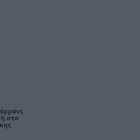
φόρμανς
ζή στο
κης