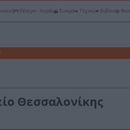
υσική
Θέατρο - Χορός
Σινεμά
Τέχνες
Βιβλίο
Φεσ
r
είο Θεσσαλονίκης