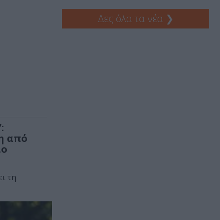
Δες όλα τα νέα
❯
:
η από
ίο
ι τη