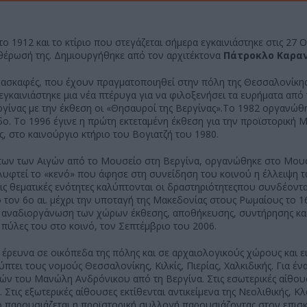
το 1912 και το κτίριο που στεγάζεται σήμερα εγκαινιάστηκε στις 27
υθέρωσή της. Δημιουργήθηκε από τον αρχιτέκτονα
Πάτροκλο Καραν
ανασκαφές, που έχουν πραγματοποιηθεί στην πόλη της Θεσσαλονίκης
εγκαινιάστηκε μια νέα πτέρυγα για να φιλοξενήσει τα ευρήματα από
ργίνας με την έκθεση οι «Θησαυροί της Βεργίνας».Το 1982 οργανώθη
. Το 1996 έγινε η πρώτη εκτεταμένη έκθεση για την προϊστορική 
, στο καινούργιο κτήριο του Βογιατζή του 1980.
άτων των Αιγών από το Μουσείο στη Βεργίνα, οργανώθηκε στο Μου
υφτεί το «κενό» που άφησε στη συνείδηση του κοινού η έλλειψη 
ς θεματικές ενότητες καλύπτονται οι δραστηριότητεςπου συνδέοντα
 τον 6ο αι. μέχρι την υποταγή της Μακεδονίας στους Ρωμαίους το 16
ν αναδιοργάνωση των χώρων έκθεσης, αποθήκευσης, συντήρησης και
πύλες του στο κοινό, τον Σεπτέμβριο του 2006.
έρευνα σε οικόπεδα της πόλης και σε αρχαιολογικούς χώρους και ε
πτει τους νομούς Θεσσαλονίκης, Κιλκίς, Πιερίας, Χαλκιδικής. Για έν
ών του Μανώλη Ανδρόνικου από τη Βεργίνα. Στις εσωτερικές αίθου
Στις εξωτερικές αίθουσες εκτίθενται αντικείμενα της Νεολιθικής, Κλ
ο παρουσιάζεται η προϊστορική συλλογή παρουσιάζοντας στον επισκ