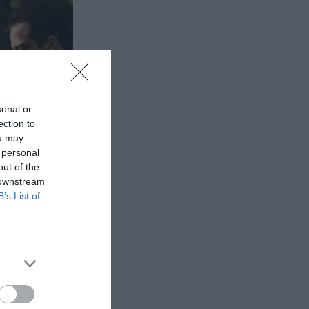
sonal or
ection to
ou may
 personal
out of the
 downstream
B’s List of