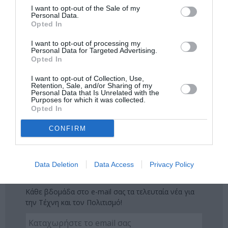
I want to opt-out of the Sale of my
Δείτε όλα τα
τελευταία νέα
για την Τέχνη και τον
Personal Data.
Πολιτισμό στο
Culturenow.gr
Opted In
I want to opt-out of processing my
Νέοι Διαγωνισμοί
❯
Personal Data for Targeted Advertising.
Opted In
Tags
I want to opt-out of Collection, Use,
Retention, Sale, and/or Sharing of my
Personal Data that Is Unrelated with the
ΑΡΧΑΙΟΛΟΓΙΚΟ ΜΟΥΣΕΙΟ ΘΕΣΣΑΛΟΝΙΚΗΣ
ΑΣΚΗΤΙΚΗ
Purposes for which it was collected.
Opted In
ΔΡΑΜΑΤΟΠΟΙΗΜΕΝΗ ΛΟΓΟΤΕΧΝΙΑ
CONFIRM
ΚΡΑΤΙΚΟ ΘΕΑΤΡΟ ΒΟΡΕΙΟΥ ΕΛΛΑΔΟΣ
ΝΙΚΟΣ ΚΑΖΑΝΤΖΑΚΗΣ
Data Deletion
Data Access
Privacy Policy
Newsletter
Κάθε βδομάδα στο e-mail σας τα τελευταία νέα για
την Τέχνη και τον Πολιτισμό!