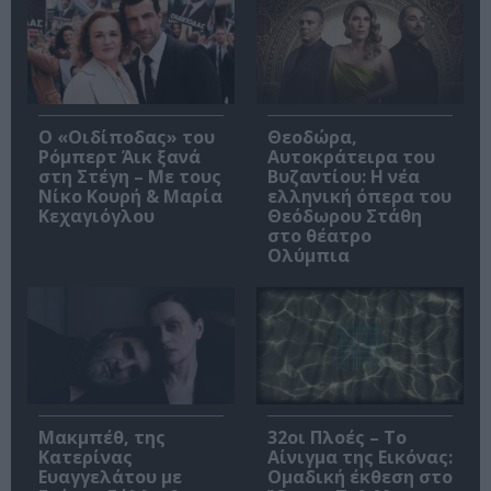
O «Οιδίποδας» του
Θεοδώρα,
Ρόμπερτ Άικ ξανά
Αυτοκράτειρα του
στη Στέγη – Με τους
Βυζαντίου: Η νέα
Νίκο Κουρή & Μαρία
ελληνική όπερα του
Κεχαγιόγλου
Θεόδωρου Στάθη
στο θέατρο
Ολύμπια
Μακμπέθ, της
32οι Πλοές – Το
Κατερίνας
Αίνιγμα της Εικόνας:
Ευαγγελάτου με
Ομαδική έκθεση στο