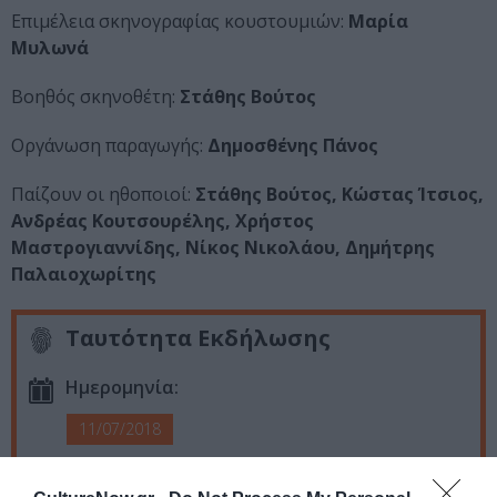
Επιμέλεια σκηνογραφίας κουστουμιών:
Μαρία
Μυλωνά
Βοηθός σκηνοθέτη:
Στάθης Βούτος
Οργάνωση παραγωγής:
Δημοσθένης Πάνος
Παίζουν οι ηθοποιοί:
Στάθης Βούτος, Κώστας Ίτσιος,
Ανδρέας Κουτσουρέλης, Χρήστος
Μαστρογιαννίδης, Νίκος Νικολάου, Δημήτρης
Παλαιοχωρίτης
Ταυτότητα Εκδήλωσης
Ημερομηνία:
11/07/2018
21.00