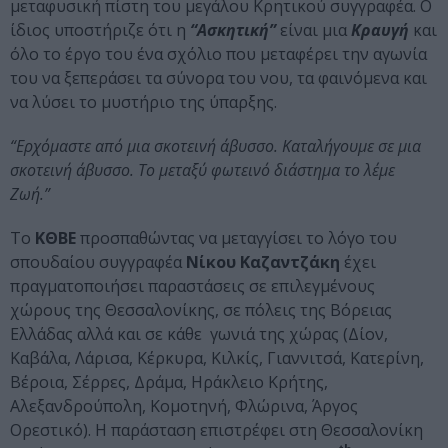
μεταφυσική πίστη του μεγάλου Κρητικού συγγραφέα. Ο
ίδιος υποστήριζε ότι η
“Ασκητική”
είναι μια
Κραυγή
και
όλο το έργο του ένα σχόλιο που μεταφέρει την αγωνία
του να ξεπεράσει τα σύνορα του νου, τα φαινόμενα και
να λύσει το μυστήριο της ύπαρξης.
“Ερχόμαστε από μια σκοτεινή άβυσσο. Καταλήγουμε σε μια
σκοτεινή άβυσσο. Το μεταξύ φωτεινό διάστημα το λέμε
Ζωή.”
Το
ΚΘΒΕ
προσπαθώντας να μεταγγίσει το λόγο του
σπουδαίου συγγραφέα
Νίκου Καζαντζάκη
έχει
πραγματοποιήσει παραστάσεις σε επιλεγμένους
χώρους της Θεσσαλονίκης, σε πόλεις της Βόρειας
Ελλάδας αλλά και σε κάθε γωνιά της χώρας (Δίον,
Καβάλα, Λάρισα, Κέρκυρα, Κιλκίς, Γιαννιτσά, Κατερίνη,
Βέροια, Σέρρες, Δράμα, Ηράκλειο Κρήτης,
Αλεξανδρούπολη, Κομοτηνή, Φλώρινα, Άργος
Ορεστικό). Η παράσταση επιστρέφει στη Θεσσαλονίκη