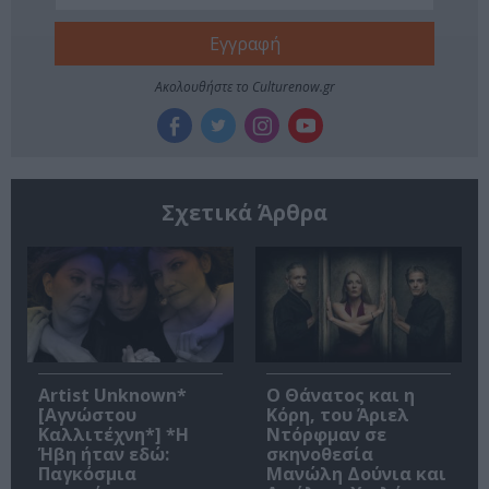
Ακολουθήστε το Culturenow.gr
Σχετικά Άρθρα
Artist Unknown*
Ο Θάνατος και η
[Αγνώστου
Κόρη, του Άριελ
Καλλιτέχνη*] *Η
Ντόρφμαν σε
Ήβη ήταν εδώ:
σκηνοθεσία
Παγκόσμια
Μανώλη Δούνια και