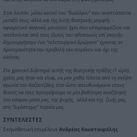
Έτσι λοιπόν, μέσω αυτού του “διαλόγου” που αναπτύσσεται
μεταξύ τους, αλλά και της λιτής θεατρικής μορφής –
αφαιρετικό σκηνικό, μουσικοί ήχοι που υπογραμμίζουν και
εκτελούνται από τους ίδιους του ηθοποιούς επί σκηνής–
δημιουργήσαμε ένα “τελετουργικό δρώμενο” έχοντας σε
προτεραιότητα την προβολή του κειμένου και όχι της
εικόνας.
Στο χρονικό διάστημα αυτής της θεατρικής πράξης (1 ώρα),
χρέος μας ήταν και είναι, να μην χαθεί τίποτα από τη σκέψη-
αγωνία του Καζαντζάκη, έτσι ώστε απευθυνόμενοι στους
θεατές να τους προτρέψουμε σε μία βαθύτερη αναζήτηση
του κόσμου μέσα μας, της ψυχής, αλλά και της ζωής μας,
στη “λιγόστιγμη” πορεία μας.
ΣΥΝΤΕΛΕΣΤΕΣ
Σκηνοθετική επιμέλεια:
Ανδρέας Κουστουρέλης