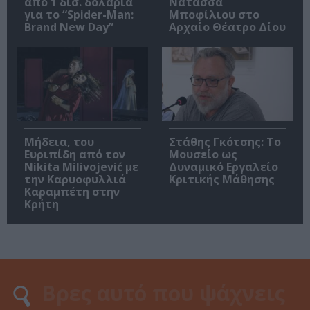
από 1 δισ. δολάρια
Νατάσσα
για το “Spider-Man:
Μποφίλιου στο
Brand New Day”
Αρχαίο Θέατρο Δίου
Μήδεια, του
Στάθης Γκότσης: Το
Ευριπίδη από τον
Μουσείο ως
Nikita Milivojević με
Δυναμικό Εργαλείο
την Καρυοφυλλιά
Κριτικής Μάθησης
Καραμπέτη στην
Κρήτη