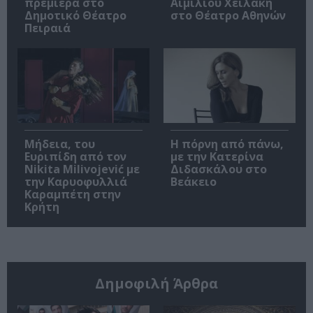
πρεμιέρα στο
Αιμίλιου Χειλάκη
Δημοτικό Θέατρο
στο Θέατρο Αθηνών
Πειραιά
Μήδεια, του
Η πόρνη από πάνω,
Ευριπίδη από τον
με την Κατερίνα
Nikita Milivojević με
Διδασκάλου στο
την Καρυοφυλλιά
Βεάκειο
Καραμπέτη στην
Κρήτη
Δημοφιλή Άρθρα