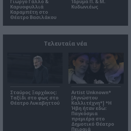
Γιώργο Γάλλο &
Ίδρυμα Π. & Μ.
Καρυοφυλλιά
Κυδωνιέως
Καραμπέτη στο
Θέατρο Βασιλάκου
Τελευταία νέα
Σταύρος Ξαρχάκος:
Artist Unknown*
Ταξίδι στο φως στο
[Αγνώστου
Θέατρο Λυκαβηττού
Καλλιτέχνη*] *Η
Ήβη ήταν εδώ:
Παγκόσμια
πρεμιέρα στο
Δημοτικό Θέατρο
Πειραιά