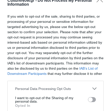
CultureNow.gr -
Do Not Process My Personal
Τοποθεσία:
Information
Αρχαιολογικό Μουσείο Θεσσαλονίκης, Μ. Ανδρόνικου
If you wish to opt-out of the sale, sharing to third parties, or
6, Θεσσαλονίκη
processing of your personal or sensitive information for
targeted advertising by us, please use the below opt-out
Αρχαιολογικό Μουσείο Θεσσαλονίκης
section to confirm your selection. Please note that after your
opt-out request is processed you may continue seeing
Eισιτήρια:
interest-based ads based on personal information utilized by
us or personal information disclosed to third parties prior to
Γενική Είσοδος 10 €
your opt-out. You may separately opt-out of the further
disclosure of your personal information by third parties on the
Προπώληση:
IAB’s list of downstream participants. This information may
Εκδοτήρια ΚΘΒΕ
also be disclosed by us to third parties on the
IAB’s List of
Downstream Participants
that may further disclose it to other
Πληροφορίες / Κρατήσεις:
third parties.
www.amth.gr
|
www.ntng.gr
Personal Data Processing Opt Outs
I want to opt-out of the Sharing of my
Ακολουθήστε το Culturenow.gr στο
Google News
και
personal data.
μάθετε πρώτοι όλες τις ειδήσεις
Opted In