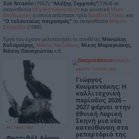
Ζυλ Ντασέν
(1957),
“Αλέξης Ζορμπάς”
(1964) σε
σκηνοθεσία
Μιχάλη Κακογιάννη
και μουσική
Μίκη
Θεοδωράκη
η οποία απέσπασε τρία
Βραβεία Όσκαρ
και
“Ο τελευταίος πειρασμός”
σε σκηνοθεσία
Μάρτιν
Σκορσέζε
(1988).
Έργα του έχουν μελοποιήσει οι συνθέτες
Μανώλης
Καλομοίρης,
Μάνος Χατζιδάκις
,
Νίκος Μαμαγκάκης,
Νάσος Παναγιώτου
κ.ά.
ΘΕΑΤΡΟ - ΧΟΡΟΣ / ΝΕΑ
Γιώργος
Κουμεντάκης: Η
καλλιτεχνική
περίοδος 2026 –
2027 φέρνει στην
Εθνική Λυρική
Σκηνή μια νέα
κατεύθυνση στο
ΦΕΣΤΙΒΑΛ / ΝΕΑ
ρεπερτόριό της
Φεστιβάλ Λόγου