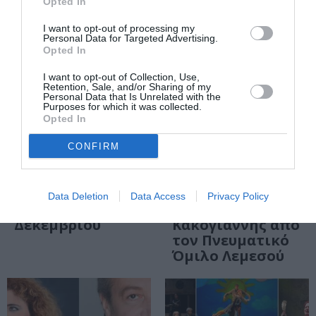
Opted In
I want to opt-out of processing my
Personal Data for Targeted Advertising.
Opted In
I want to opt-out of Collection, Use,
Retention, Sale, and/or Sharing of my
Personal Data that Is Unrelated with the
Purposes for which it was collected.
Opted In
ΘΕΜΑΤΑ / ΝΕΑ
ΜΟΥΣΙΚΗ / ΜΟΥΣΙΚΑ ΝΕΑ
CONFIRM
Δωρεάν
Αντανακλάσεις
εκδηλώσεις στην
Αναμνήσεων:
Αθήνα την
Συναυλία στο
Data Deletion
Data Access
Privacy Policy
εβδομάδα 8-14
Ίδρυμα Μιχάλης
Δεκεμβρίου
Κακογιάννης από
τον Πνευματικό
Όμιλο Λεμεσού