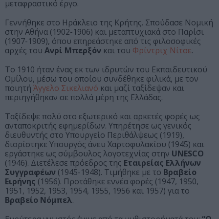
μεταφραστικό έργο.
Γεννήθηκε στο Ηράκλειο της Κρήτης. Σπούδασε Νομική
στην Αθήνα (1902-1906) και μεταπτυχιακά στο Παρίσι
(1907-1909), όπου επηρεάστηκε από τις φιλοσοφικές
αρχές του
Ανρί Μπερξόν
και του
Φρίντριχ Νίτσε
.
Το 1910 ήταν ένας εκ των ιδρυτών του Εκπαιδευτικού
Ομίλου, μέσω του οποίου συνδέθηκε φιλικά, με τον
ποιητή
Άγγελο Σικελιανό
και μαζί ταξίδεψαν και
περιηγήθηκαν σε πολλά μέρη της Ελλάδας.
Ταξίδεψε πολύ στο εξωτερικό και αρκετές φορές ως
ανταποκριτής εφημερίδων. Υπηρέτησε ως γενικός
διευθυντής στο Υπουργείο Περιθάλψεως (1919),
διορίστηκε Υπουργός άνευ Χαρτοφυλακίου (1945) και
εργάστηκε ως σύμβουλος λογοτεχνίας στην
UNESCO
(1946). Διετέλεσε πρόεδρος της
Εταιρείας Ελλήνων
Συγγραφέων
(1945-1948). Τιμήθηκε με το
Βραβείο
Ειρήνης
(1956). Προτάθηκε εννέα φορές (1947, 1950,
1951, 1952, 1953, 1954, 1955, 1956 και 1957) για το
Βραβείο Νόμπελ
.