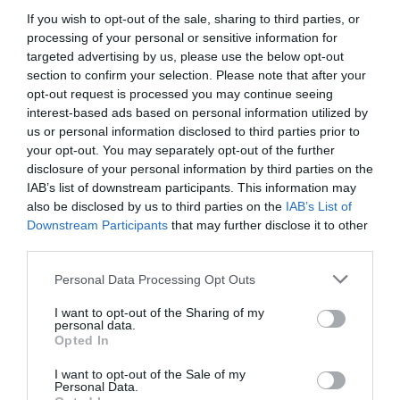
If you wish to opt-out of the sale, sharing to third parties, or
processing of your personal or sensitive information for
targeted advertising by us, please use the below opt-out
section to confirm your selection. Please note that after your
opt-out request is processed you may continue seeing
interest-based ads based on personal information utilized by
us or personal information disclosed to third parties prior to
your opt-out. You may separately opt-out of the further
disclosure of your personal information by third parties on the
ΜΟΥΣΙΚΗ / ΜΟΥΣΙΚΑ ΝΕΑ
ΣΙΝΕΜΑ / ΝΕΑ
IAB’s list of downstream participants. This information may
also be disclosed by us to third parties on the
IAB’s List of
“Nikos
Από το βιβλίο
Downstream Participants
that may further disclose it to other
Kazantzakis: An
στην οθόνη: Οι
third parties.
Odyssey in Music”
σελίδες γίνονται
– Η Εθνική
καρέ στην
Personal Data Processing Opt Outs
Λυρική Σκηνή για
Ταινιοθήκη
πρώτη φορά στο
I want to opt-out of the Sharing of my
personal data.
Carnegie Hall της
Opted In
Νέας Υόρκης
I want to opt-out of the Sale of my
Personal Data.