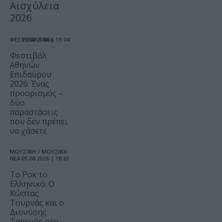
Αισχύλεια
2026
ΦΕΣΤΙΒΑΛ / ΝΕΑ
05.08.2026 | 19.04
Φεστιβάλ
Αθηνών
Επιδαύρου
2026: Ένας
προορισμός –
δύο
παραστάσεις
που δεν πρέπει
να χάσετε
ΜΟΥΣΙΚΗ / ΜΟΥΣΙΚΑ
ΝΕΑ
05.08.2026 | 18.01
Το Ροκ το
Ελληνικό: Ο
Κώστας
Τουρνάς και ο
Διονύσης
Τσακνής στο