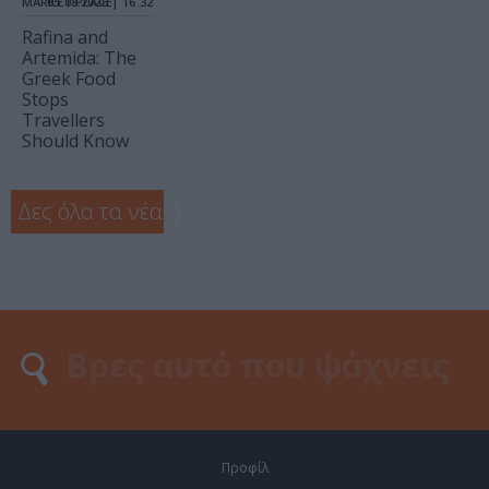
MARKET PLACE
05.08.2026 | 16.32
Rafina and
Artemida: The
Greek Food
Stops
Travellers
Should Know
Δες όλα τα νέα
❯
Προφίλ