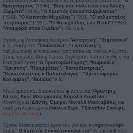
Ευρύτερα γνωστός έγινε από τα μυθιστορήματά του:
“Ο
Βραχόκηπος”
(1936),
“Βίος και πολιτεία του Αλέξη
Ζορμπά”
(1946),
“Ο Χριστός ξανασταυρώνεται”
(1948),
“Ο Καπετάν Μιχάλης”
(1950),
“Ο τελευταίος
πειρασμός”
(1951),
“Ο Φτωχούλης του Θεού”
(1953),
“Αναφορά στον Γκρέκο”
(1961) κ.ά.
Έγραψε φιλοσοφικά δοκίμια (
“Ασκητική”, “Συμπόσιο”
κ.ά.), ποιήματα (
“Οδύσσεια”, “Τερτσίνες”
),
ταξιδιωτικές εντυπώσεις (από Ισπανία, Ιταλία, Αίγυπτο,
Σινά, Ιαπωνία, Κίνα, Ρωσία, Αγγλία και Κύπρο) καθώς και
θεατρικά έργα (
“Ο Πρωτομάστορας”, “Κωμωδία”,
“Χριστός”, “Προμηθέας”, “Καποδίστριας”,
“Κωνσταντίνος ο Παλαιολόγος”,
“Χριστόφορος
Κολόμβος”, “Βούδας”
κ.ά.).
Μετέφρασε και διασκεύασε φιλοσοφία (
Φρίντριχ
Νίτσε, Ανρί Μπεργκσόν, Κάρολο Δαρβίνο
),
λογοτεχνία (
Δάντη, Όμηρο, Νικολό Μακιαβέλι
) και
παιδική λογοτεχνία (
Ιούλιο Βερν, Τζόναθαν Σουίφτ,
Κάρολο Ντίκενς
).
Έχουν διασκευαστεί έργα του για τον κινηματογράφο
όπως
“Ο Χριστός ξανασταυρώνεται”
σε σκηνοθεσία