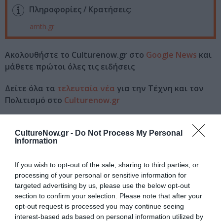
Πληροφορίες / Κρατήσεις:
amth.gr
Ακολουθήστε το Culturenow.gr στο
Google News
και
μάθετε πρώτοι όλες τις ειδήσεις
Δείτε όλα τα
τελευταία νέα
για την Τέχνη και τον
Πολιτισμό στο
Culturenow.gr
Νέοι Διαγωνισμοί
❯
CultureNow.gr -
Do Not Process My Personal
Information
Tags
If you wish to opt-out of the sale, sharing to third parties, or
ΔΩΡΕΑΝ ΕΚΔΗΛΩΣΕΙΣ
ΚΑΛΟΚΑΙΡΙΝΕΣ ΣΥΝΑΥΛΙΕΣ
processing of your personal or sensitive information for
ΣΥΝΑΥΛΙΕΣ 2022
targeted advertising by us, please use the below opt-out
section to confirm your selection. Please note that after your
opt-out request is processed you may continue seeing
Newsletter
interest-based ads based on personal information utilized by