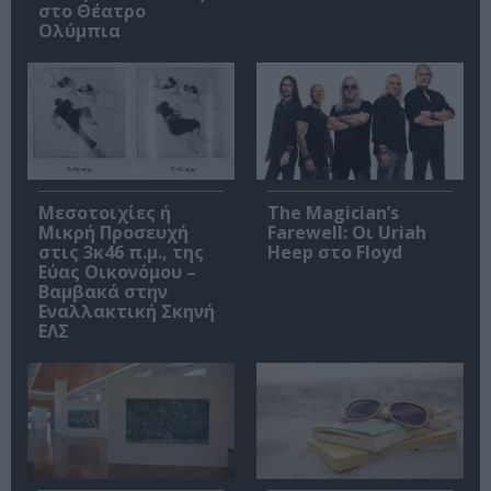
στο Θέατρο
Ολύμπια
Μεσοτοιχίες ή
The Magician’s
Μικρή Προσευχή
Farewell: Οι Uriah
στις 3κ46 π.μ., της
Heep στο Floyd
Εύας Οικονόμου –
Βαμβακά στην
Εναλλακτική Σκηνή
ΕΛΣ