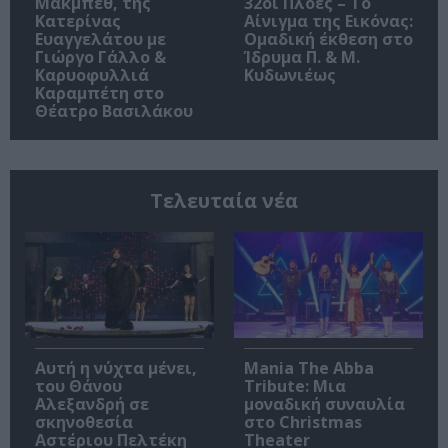
Μακμπέθ, της
32οι Πλοές – Το
Κατερίνας
Αίνιγμα της Εικόνας:
Ευαγγελάτου με
Ομαδική έκθεση στο
Γιώργο Γάλλο &
Ίδρυμα Π. & Μ.
Καρυοφυλλιά
Κυδωνιέως
Καραμπέτη στο
Θέατρο Βασιλάκου
Τελευταία νέα
Αυτή η νύχτα μένει,
Mania The Abba
του Θάνου
Tribute: Μια
Αλεξανδρή σε
μοναδική συναυλία
σκηνοθεσία
στο Christmas
Αστέριου Πελτέκη
Theater