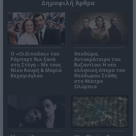
Δημοφιλή Άρθρα
O «Οιδίποδας» του
Θεοδώρα,
Ρόμπερτ Άικ ξανά
Αυτοκράτειρα του
στη Στέγη – Με τους
Βυζαντίου: Η νέα
Νίκο Κουρή & Μαρία
ελληνική όπερα του
Κεχαγιόγλου
Θεόδωρου Στάθη
στο θέατρο
Ολύμπια