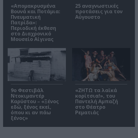
«Απομακρυσμένα
25 αναγνωστικές
Βουνά και Ποτάμια:
προτάσεις για τον
Πνευματική
Αύγουστο
Πατρίδα»:
Περιοδική έκθεση
στο Διαχρονικό
Μουσείο Αίγινας
9ο Φεστιβάλ
«ΖΗΤΩ τα λαϊκά
Ντοκιμαντέρ
κορίτσια!», του
Καρύστου – «Ξένος
Παντελή Αμπαζή
εδώ, ξένος εκεί,
στο Θέατρο
όπου κι αν πάω
Ρεματιάς
ξένος»