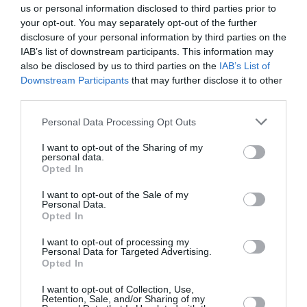
us or personal information disclosed to third parties prior to
Κάθε βδομάδα στο e-mail σας τα τελευταία νέα για
your opt-out. You may separately opt-out of the further
την Τέχνη και τον Πολιτισμό!
disclosure of your personal information by third parties on the
IAB’s list of downstream participants. This information may
also be disclosed by us to third parties on the
IAB’s List of
Downstream Participants
that may further disclose it to other
third parties.
Ακολουθήστε το Culturenow.gr
Personal Data Processing Opt Outs
I want to opt-out of the Sharing of my
personal data.
Opted In
Σχετικά Άρθρα
I want to opt-out of the Sale of my
Personal Data.
Opted In
I want to opt-out of processing my
Personal Data for Targeted Advertising.
Opted In
I want to opt-out of Collection, Use,
Retention, Sale, and/or Sharing of my