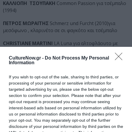
ΚΑΛΛΙΟΠΗ ΤΣΟΥΠΑΚΗ
Common Passion για τσέμπαλο
(1994)
ΠΕΤΡΟΣ ΜΩΡΑΪΤΗΣ
Schmerz und Furcht (2010)για
μεσόφωνο , κλαρινέτο σε σι φαγκότο και τσέμπαλο
CHRISTIANE MARTINI
LA Luna για αλτοφλάουτο με
ράμφος
CultureNow.gr -
Do Not Process My Personal
Information
JOHN CAGE
ARIA for any voice
VOLKER DAVID KIRCHNER
Pierrots Galgenlieder για
If you wish to opt-out of the sale, sharing to third parties, or
κλαρινέτο
processing of your personal or sensitive information for
targeted advertising by us, please use the below opt-out
section to confirm your selection. Please note that after your
KLAUS OBERMAYER
Spilerein για κλαρινέτο και φαγκότο
opt-out request is processed you may continue seeing
interest-based ads based on personal information utilized by
MAΡΙΑ ΑΛΟΥΠΗ U
(2011)
us or personal information disclosed to third parties prior to
your opt-out. You may separately opt-out of the further
GYORGI LIGETI
Hungarian Rock για τσέμπαλο
disclosure of your personal information by third parties on the