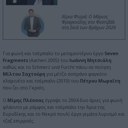
Χέρια Φτερά: Ο Μάριος
Φραγκούλης στο Φεστιβάλ
στη Σκιά των Βράχων 2026
Για φωνή και τσέμπαλο το μεταμοντέρνο έργο
Seven
Fragments
(Aachen 2005) του
Ιωάννη Μητσιάλη
καθώς και το Schmerz und Furcht πάνω σε ποίηση
Μίλτου Σαχτούρη
για μέτζο σοπράνο φαγκότο
κλαρινέτο και τσέμπαλο (2010) του
Πέτρου Μωραΐτη
που ζει στο Γκρατς.
Ο
Μίμης Πλέσσας
έγραψε το 2004 δυο άριες για φωνή
φλάουτο με ράμφος και τσέμπαλο την Άρια της
Ευρυδίκης και το Νεκρό πουλί έργα γεμάτα λυρισμό και
τζαζ επιρροές.