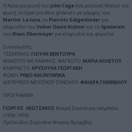
Η Άρια για φωνή του
John Cage
ένα μουσικό θέατρο για
φωνή, το έργο για άλτο φλάουτο με ράμφος του
Martini La luna
, το
Pierrots Galgenlieder
για
κλαρινέτο του
Volker David Kichner
και το
Spielerein
του
Klaus Obermayer
για κλαρινέτο και φαγκότο
Συντελεστές:
ΤΣΕΜΠΑΛΟ:
ΓΙΟΥΛΗ ΒΕΝΤΟΥΡΑ
ΦΛΑΟΥΤΟ ΜΕ ΡΑΜΦΟΣ, ΦΑΓΚΟΤΟ:
ΜΑΡΙΑ ΚΟΛΕΤΟΥ
ΚΛΑΡΙΝΕΤΟ:
ΧΡΥΣΟΥΛΑ ΓΕΩΡΓΑΚΗ
ΦΩΝΗ:
PIRJO KALINOWSKA
ΔΙΕΥΘΥΝΣΗ ΜΟΥΣΙΚΟΥ ΣΥΝΟΛΟΥ:
ΦΑΙΔΡΑ ΓΙΑΝΝΕΛΟΥ
ΠΡΟΓΡΑΜΜΑ
ΓΙΩΡΓΟΣ ΛΕΩΤΣΑΚΟΣ
Μικρή Σουίτα για τσέμπαλο
(1958-1959)
Πρελούδιο-Σερενάτα-Μικρός θρίαμβος