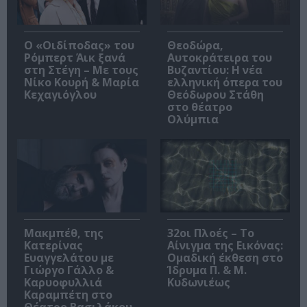
O «Οιδίποδας» του
Θεοδώρα,
Ρόμπερτ Άικ ξανά
Αυτοκράτειρα του
στη Στέγη – Με τους
Βυζαντίου: Η νέα
Νίκο Κουρή & Μαρία
ελληνική όπερα του
Κεχαγιόγλου
Θεόδωρου Στάθη
στο θέατρο
Ολύμπια
Μακμπέθ, της
32οι Πλοές – Το
Κατερίνας
Αίνιγμα της Εικόνας:
Ευαγγελάτου με
Ομαδική έκθεση στο
Γιώργο Γάλλο &
Ίδρυμα Π. & Μ.
Καρυοφυλλιά
Κυδωνιέως
Καραμπέτη στο
Θέατρο Βασιλάκου