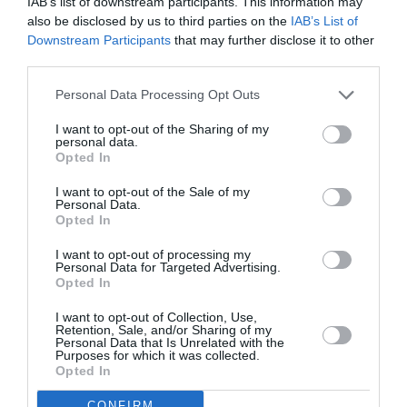
IAB’s list of downstream participants. This information may
ΜΙΜΗΣ ΠΛΕΣΣΑΣ
Άρια της Ευρυδίκης, Νεκρό πουλί για
also be disclosed by us to third parties on the
IAB’s List of
φωνή φλάουτο με ράμφος και τσέμπαλο
Downstream Participants
that may further disclose it to other
third parties.
Ταυτότητα
Personal Data Processing Opt Outs
I want to opt-out of the Sharing of my
personal data.
Τοποθεσία
Beton7, Πύδνας 7, Βοτανικός
Opted In
Ημερομηνία
7 Απριλίου 2011, 8.30 μμ
Πληροφορίες
Τηλ.: 2107512625
I want to opt-out of the Sale of my
Τιμές εισιτηρίων
15 ευρώ και 10 ευρώ (φοιτητικό)
Personal Data.
Opted In
Ακολουθήστε το Culturenow.gr στο
Google News
και
I want to opt-out of processing my
Personal Data for Targeted Advertising.
μάθετε πρώτοι όλες τις ειδήσεις
Opted In
Δείτε όλα τα
τελευταία νέα
για την Τέχνη και τον
I want to opt-out of Collection, Use,
Retention, Sale, and/or Sharing of my
Πολιτισμό στο
Culturenow.gr
Personal Data that Is Unrelated with the
Purposes for which it was collected.
Opted In
Νέοι Διαγωνισμοί
❯
CONFIRM