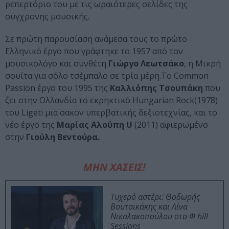
ρεπερτόριο του με τις ωραιότερες σελίδες της
σύγχρονης μουσικής.
Σε πρώτη παρουσίαση ανάμεσα τους το πρώτο
Ελληνικό έργο που γράφτηκε το 1957 από τον
μουσικολόγο και συνθέτη
Γιώργο Λεωτσάκο
, η Μικρή
σουίτα για σόλο τσέμπαλο σε τρία μέρη.Το Common
Passion έργο του 1995 της
Καλλιόπης Τσουπάκη
που
ζει στην Ολλανδία το εκρηκτικό Hungarian Rock(1978)
του Ligeti μια σακον υπερβατικής δεξιοτεχνίας, και το
νέο έργο της
Μαρίας Αλούπη U
(2011) αφιερωμένο
στην
Γιούλη Βεντούρα.
ΜΗΝ ΧΑΣΕΙΣ!
Τυχερό αστέρι: Θοδωρής
Βουτσικάκης και Λίνα
Νικολακοπούλου στο Φ hill
Sessions