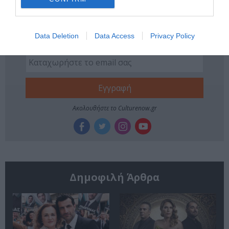
Newsletter
Κάθε βδομάδα στο e-mail σας τα τελευταία νέα για
Data Deletion
Data Access
Privacy Policy
την Τέχνη και τον Πολιτισμό!
Ακολουθήστε το Culturenow.gr
Δημοφιλή Άρθρα