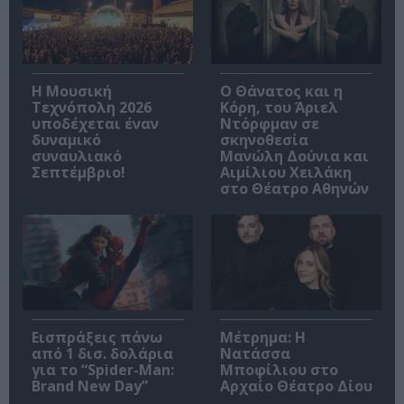
Η Μουσική
Ο Θάνατος και η
Τεχνόπολη 2026
Κόρη, του Άριελ
υποδέχεται έναν
Ντόρφμαν σε
δυναμικό
σκηνοθεσία
συναυλιακό
Μανώλη Δούνια και
Σεπτέμβριο!
Αιμίλιου Χειλάκη
στο Θέατρο Αθηνών
Εισπράξεις πάνω
Μέτρημα: Η
από 1 δισ. δολάρια
Νατάσσα
για το “Spider-Man:
Μποφίλιου στο
Brand New Day”
Αρχαίο Θέατρο Δίου