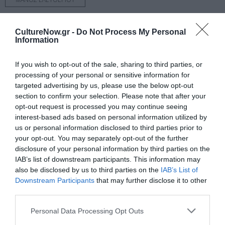
Newsletter
CultureNow.gr -
Do Not Process My Personal
Information
Κάθε βδομάδα στο e-mail σας τα τελευταία νέα για
την Τέχνη και τον Πολιτισμό!
If you wish to opt-out of the sale, sharing to third parties, or
processing of your personal or sensitive information for
targeted advertising by us, please use the below opt-out
section to confirm your selection. Please note that after your
opt-out request is processed you may continue seeing
interest-based ads based on personal information utilized by
Ακολουθήστε το Culturenow.gr
us or personal information disclosed to third parties prior to
your opt-out. You may separately opt-out of the further
disclosure of your personal information by third parties on the
IAB’s list of downstream participants. This information may
also be disclosed by us to third parties on the
IAB’s List of
Σχετικά Άρθρα
Downstream Participants
that may further disclose it to other
third parties.
Personal Data Processing Opt Outs