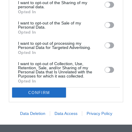
I want to opt-out of the Sharing of my
personal data.
Opted In
Mania The Abba
The Magician’s
I want to opt-out of the Sale of my
Tribute: Μια
Farewell: Οι Uriah
Personal Data.
μοναδική συναυλία
Heep στο Floyd
Opted In
στο Christmas
Theater
I want to opt-out of processing my
Personal Data for Targeted Advertising.
Opted In
I want to opt-out of Collection, Use,
Retention, Sale, and/or Sharing of my
Personal Data that Is Unrelated with the
Purposes for which it was collected.
Opted In
Οι Arab Strap στο
Τα τραγούδια μας:
CONFIRM
Gazarte Ground
Ευανθία
Stage
Ρεμπούτσικα και
Άρης Δαβαράκης
στην Πάρο
Data Deletion
Data Access
Privacy Policy