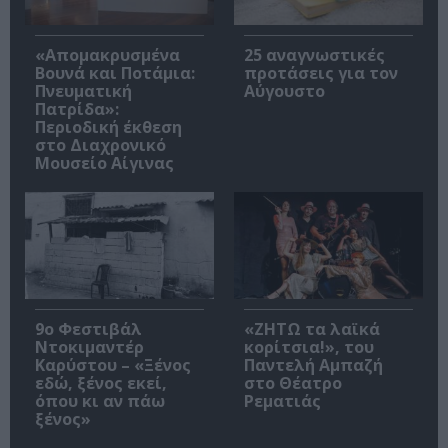
«Απομακρυσμένα
25 αναγνωστικές
Βουνά και Ποτάμια:
προτάσεις για τον
Πνευματική
Αύγουστο
Πατρίδα»:
Περιοδική έκθεση
στο Διαχρονικό
Μουσείο Αίγινας
9ο Φεστιβάλ
«ΖΗΤΩ τα λαϊκά
Ντοκιμαντέρ
κορίτσια!», του
Καρύστου – «Ξένος
Παντελή Αμπαζή
εδώ, ξένος εκεί,
στο Θέατρο
όπου κι αν πάω
Ρεματιάς
ξένος»