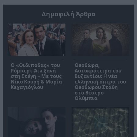
Δημοφιλή Άρθρα
O «Οιδίποδας» του
Θεοδώρα,
Ρόμπερτ Άικ ξανά
Αυτοκράτειρα του
στη Στέγη – Με τους
Βυζαντίου: Η νέα
Νίκο Κουρή & Μαρία
ελληνική όπερα του
Κεχαγιόγλου
Θεόδωρου Στάθη
στο θέατρο
Ολύμπια