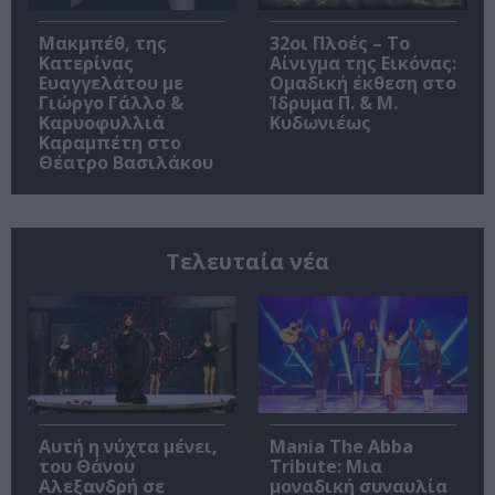
Μακμπέθ, της
32οι Πλοές – Το
Κατερίνας
Αίνιγμα της Εικόνας:
Ευαγγελάτου με
Ομαδική έκθεση στο
Γιώργο Γάλλο &
Ίδρυμα Π. & Μ.
Καρυοφυλλιά
Κυδωνιέως
Καραμπέτη στο
Θέατρο Βασιλάκου
Τελευταία νέα
Αυτή η νύχτα μένει,
Mania The Abba
του Θάνου
Tribute: Μια
Αλεξανδρή σε
μοναδική συναυλία