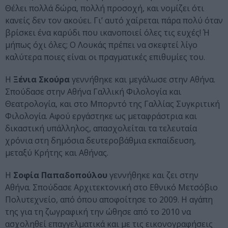
Θέλει πολλά δώρα, πολλή προσοχή, και νομίζει ότι
κανείς δεν τον ακούει. Γι’ αυτό χαίρεται πάρα πολύ όταν
βρίσκει ένα καρύδι που ικανοποιεί όλες τις ευχές! Ή
μήπως όχι όλες; Ο Λουκάς πρέπει να σκεφτεί λίγο
καλύτερα ποιες είναι οι πραγματικές επιθυμίες του.
Η
Ξένια Σκούρα
γεννήθηκε και μεγάλωσε στην Αθήνα.
Σπούδασε στην Αθήνα Γαλλική Φιλολογία και
Θεατρολογία, και στο Μπορντό της Γαλλίας Συγκριτική
Φιλολογία. Αφού εργάστηκε ως μεταφράστρια και
δικαστική υπάλληλος, απασχολείται τα τελευταία
χρόνια στη δημόσια δευτεροβάθμια εκπαίδευση,
μεταξύ Κρήτης και Αθήνας.
Η
Σοφία Παπαδοπούλου
γεννήθηκε και ζει στην
Αθήνα. Σπούδασε Αρχιτεκτονική στο Εθνικό Μετσόβιο
Πολυτεχνείο, από όπου αποφοίτησε το 2009. Η αγάπη
της για τη ζωγραφική την ώθησε από το 2010 να
ασχοληθεί επαγγελματικά και με τις εικονογραφήσεις