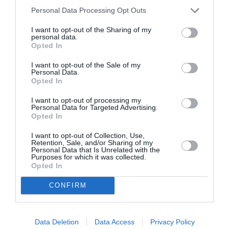
Σχετικά Άρθρα
Personal Data Processing Opt Outs
I want to opt-out of the Sharing of my
personal data.
Opted In
I want to opt-out of the Sale of my
Personal Data.
Opted In
Τα Στενά
Παράξενος βυθός –
Παπούτσια, της
Ο Ψαράς ο
I want to opt-out of processing my
Ζωρζ Σαρή σε
Ποσειδώνας & η
Personal Data for Targeted Advertising.
σκηνοθεσία
Αόρατη Γοργόνα,
Opted In
Αθανασίας
του Πέτρου Α.
Καλογιάννη στον
Καφαντόγια στη
I want to opt-out of Collection, Use,
Κινηματογράφο
Σαρωνίδα
Retention, Sale, and/or Sharing of my
Personal Data that Is Unrelated with the
Αθηναία
Purposes for which it was collected.
Opted In
CONFIRM
Data Deletion
Data Access
Privacy Policy