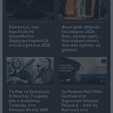
Άλκηστις, του
Φεστιβάλ Αθηνών
Ευριπίδη σε
Επιδαύρου 2026:
σκηνοθεσία
Ένας προορισμός –
Δημήτρη Καραντζά
δύο παραστάσεις
στα Αισχύλεια 2026
που δεν πρέπει να
χάσετε
Το Ροκ το Ελληνικό:
3o Piraeus Port Film
Ο Κώστας Τουρνάς
Festival στο
και ο Διονύσης
Δημοτικό Θέατρο
Τσακνής στο
Πειραιά – Από τη
Θέατρο Άλσος ΔΕΗ
Βαλτική στη