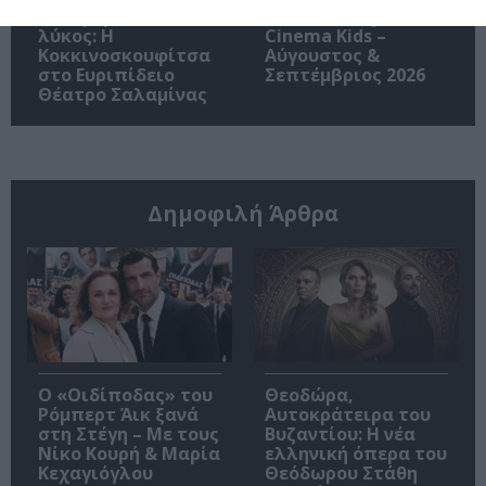
Μια φορά και ένας
ΚΠΙΣΝ: Park your
λύκος: Η
Cinema Kids –
Κοκκινοσκουφίτσα
Αύγουστος &
στο Ευριπίδειο
Σεπτέμβριος 2026
Θέατρο Σαλαμίνας
Δημοφιλή Άρθρα
O «Οιδίποδας» του
Θεοδώρα,
Ρόμπερτ Άικ ξανά
Αυτοκράτειρα του
στη Στέγη – Με τους
Βυζαντίου: Η νέα
Νίκο Κουρή & Μαρία
ελληνική όπερα του
Κεχαγιόγλου
Θεόδωρου Στάθη