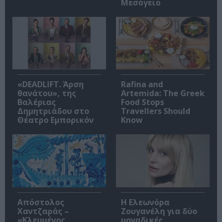
Μεσόγειο
«DEADLIFT. Άρση
Rafina and
θανάτου», της
Artemida: The Greek
Βαλέριας
Food Stops
Δημητριάδου στο
Travellers Should
Θέατρο Εμπορικόν
Know
Απόστολος
Η Ελεωνόρα
Χαντζαράς –
Ζουγανέλη για δύο
«Κλεμμένος
μοναδικές