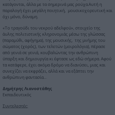
κατάγονται, άλλα με τα σημερινά μας ρούχα.Αυτή η
παραλογή έχει μεγάλη ποιητική, μουσικοχορευτική και
όχι μόνο, δύναμη.
«Το τραγούδι του νεκρού αδελφού», στοιχείο της
άυλης πολιτιστικής κληρονομιάς μέσω της γλώσσας
(παραμύθι, αφήγημα), της μουσικής, της μνήμης του
σώματος (χορός), των τελετών (μοιρολόγια), πέρασε
από γενιά σε γενιά, κουβαλώντας την ανθρώπινη
ύπαρξη και δημιουργία κι έφτασε ως εδώ σήμερα. Αφού
τα κατάφερε, έχει ακόμα δρόμο να διανύσει, μιας και
συνεχίζει να εκφράζει, αλλά και να εξάπτει την
ανθρώπινη φαντασία…
Δημήτρης Λιανοστάθης
Εκπαιδευτικός
Συντελεστές: