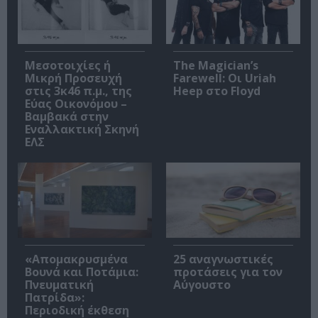
Μεσοτοιχίες ή
The Magician’s
Μικρή Προσευχή
Farewell: Οι Uriah
στις 3κ46 π.μ., της
Heep στο Floyd
Εύας Οικονόμου –
Βαμβακά στην
Εναλλακτική Σκηνή
ΕΛΣ
«Απομακρυσμένα
25 αναγνωστικές
Βουνά και Ποτάμια:
προτάσεις για τον
Πνευματική
Αύγουστο
Πατρίδα»:
Περιοδική έκθεση