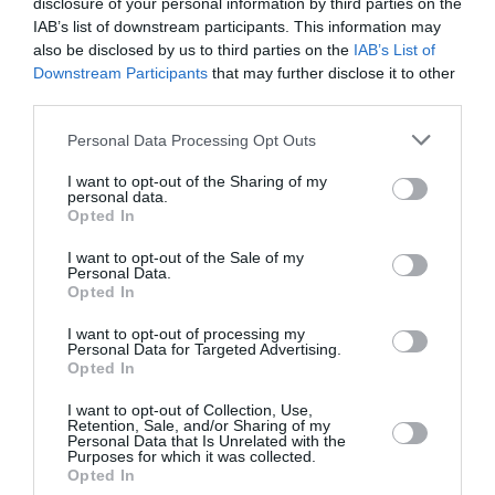
disclosure of your personal information by third parties on the
Πολυφωνικό Σχήμα Ηπείρου Β. Κώτσου
IAB’s list of downstream participants. This information may
Ομάδα Βυζαντινής Μουσικής Πρωτοψαλτών &
also be disclosed by us to third parties on the
IAB’s List of
Ψαλτών Ιεράς Μητροπόλεως Χαλκίδας
Downstream Participants
that may further disclose it to other
80 χορευτές ελληνικών χορών
third parties.
Αφηγητής Ελληνικής Παραλογής:
Ρένος
Personal Data Processing Opt Outs
Χαραλαμπίδης
I want to opt-out of the Sharing of my
Αφηγητές Βαλκανικών Παραλογών:
personal data.
Opted In
Σερβία – Βοσνία – Ερζεγοβίνη (video):
Γερασιμίδου
Ελένη
I want to opt-out of the Sale of my
Βουλγαρία (video):
Ψαρράς Νίκος
Personal Data.
Opted In
Ρουμανία (video):
Σκουλά Μαρία
Αλβανία (video):
Βαβουλιώτη Ελένη
I want to opt-out of processing my
Personal Data for Targeted Advertising.
Opted In
Video Animation:
Art Factory
Ήχος – Φωτισμός:
Μέγαρο Μουσικής Αθηνών
I want to opt-out of Collection, Use,
Retention, Sale, and/or Sharing of my
Επιμέλεια Ήχου – Φωτισμού:
Rackey’s
Personal Data that Is Unrelated with the
Βιντεοσκόπηση:
Πεντόλιρος Βασίλης
Purposes for which it was collected.
Opted In
Μοντάζ – Επεξεργασία Video:
Κορδαλής Σωτήρης