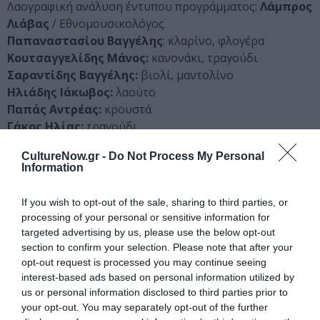
Λαογραφική ανάλυση έντυπου προγράμματος:
Λάμπρος
Λιάβας
/ Εθνομουσικολόγος
Παπαναστασίου Βαγγέλης
: κλαρίνο, φλογέρα
Κουτσαγγελίδης Μάνος:
κανονάκι, τραγούδι
Σαραντίδης Βαγγέλης:
βιολί, μαντολίνο
Ηλιάδης Ιάκωβος:
λαούτο
Παπάς Αντρέας:
κρουστά
Γάκος Ηλίας:
τραγούδι
Μόκα Αντριάννα
: τραγούδι
CultureNow.gr -
Do Not Process My Personal
Κώτσου Βαγγέλης:
τραγούδι
Information
Λιουδάκη Μαριάνθη:
τραγούδι
Καρασαββίδης Δημήτρης:
τραγούδι, κεμεντζέ
If you wish to opt-out of the sale, sharing to third parties, or
Καφέζας Αλέξανδρος:
τραγούδι
processing of your personal or sensitive information for
Αθανασιάς Τάσος:
ακορντεόν
targeted advertising by us, please use the below opt-out
Μακρής Γιώργος:
γκάιντα, αγγείο
section to confirm your selection. Please note that after your
Βαλάση Στέλλα:
σαντούρι
opt-out request is processed you may continue seeing
interest-based ads based on personal information utilized by
Κορναράκης Μάνος:
κρητική λύρα, τραγούδι
us or personal information disclosed to third parties prior to
Αγγελιδάκης Βαγγέλης:
λαούτο
your opt-out. You may separately opt-out of the further