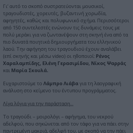
Γι’ αυτό το σκοπό συστρατεύονται μουσικοί,
τραγουδιστές, χορευτές, βυζαντινή χορωδία,
αφηγητές, καθώς και πολυφωνικό σχήμα. Περισσότεροι
από 150 συντελεστές ενώνουν τις δυνάμεις τους με
πολύ μεράκι για να ζωντανέψουν στη σκηνή ένα από τα
πιο δυνατά ποιητικά δημιουργήματα του ελληνικού
λαού. Την αφήγηση του τραγουδιού έχουν αναλάβει
(επί σκηνής και μέσω video) οι ηθοποιοί:
Ρένος
Χαραλαμπίδης, Ελένη Γερασιμίδου, Νίκος Ψαρράς
και
Μαρία Σκουλά.
Ευχαριστούμε το
Λάμπρο Λιάβα
για τη λαογραφική
ανάλυση στο κείμενο του έντυπου προγράμματος.
Λίγα λόγια για την παράσταση…
Το τραγούδι – μοιρολόγι – αφήγημα, του νεκρού
αδελφού, που σηκώνεται από τον τάφο για να πάει στην
παντρεμένη μακριά, αδελφή του, με σκοπό να την πάει