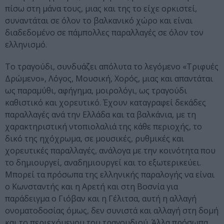
πίσω στη μάνα τους, μιας και της το είχε ορκιστεί,
συναντάται σε όλον το βαλκανικό χώρο και είναι
διαδεδομένο σε πάμπολλες παραλλαγές σε όλον τον
ελληνισμό.
Το τραγούδι, συνδυάζει απόλυτα το λεγόμενο «Τριφυές
Δρώμενο», Λόγος, Μουσική, Χορός, μιας και απαντάται
ως παραμύθι, αφήγημα, μοιρολόγι, ως τραγούδι
καθιστικό και χορευτικό. Έχουν καταγραφεί δεκάδες
παραλλαγές ανά την Ελλάδα και τα βαλκάνια, με τη
χαρακτηριστική ντοπιολαλιά της κάθε περιοχής, το
δικό της ηχόχρωμα, σε μουσικές, ρυθμικές και
χορευτικές παραλλαγές, ανάλογα με την κοινότητα που
το δημιουργεί, αναδημιουργεί και το εξωτερικεύει.
Μπορεί τα πρόσωπα της ελληνικής παραλογής να είναι
ο Κωνσταντής και η Αρετή και στη Βοσνία για
παράδειγμα ο Γιόβαν και η Γέλιτσα, αυτή η αλλαγή
ονοματοδοσίας όμως, δεν συνιστά και αλλαγή στη δομή
και το περιεχόμενου του τραγουδιού. Άλλα πρόσωπα,