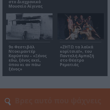
στο Διαχρονικό
Μουσείο Αίγινας
9ο Φεστιβάλ
«ΖΗΤΩ τα λαϊκά
Ντοκιμαντέρ
κορίτσια!», του
Καρύστου – «Ξένος
Παντελή Αμπαζή
εδώ, ξένος εκεί,
στο Θέατρο
όπου κι αν πάω
Ρεματιάς
ξένος»