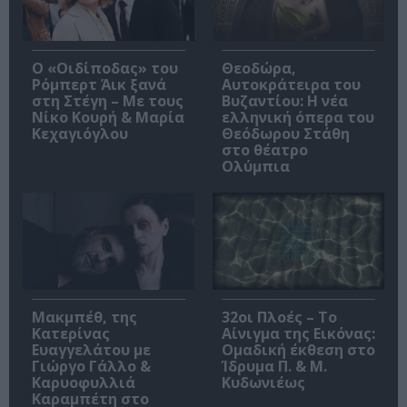
O «Οιδίποδας» του
Θεοδώρα,
Ρόμπερτ Άικ ξανά
Αυτοκράτειρα του
στη Στέγη – Με τους
Βυζαντίου: Η νέα
Νίκο Κουρή & Μαρία
ελληνική όπερα του
Κεχαγιόγλου
Θεόδωρου Στάθη
στο θέατρο
Ολύμπια
Μακμπέθ, της
32οι Πλοές – Το
Κατερίνας
Αίνιγμα της Εικόνας:
Ευαγγελάτου με
Ομαδική έκθεση στο
Γιώργο Γάλλο &
Ίδρυμα Π. & Μ.
Καρυοφυλλιά
Κυδωνιέως
Καραμπέτη στο