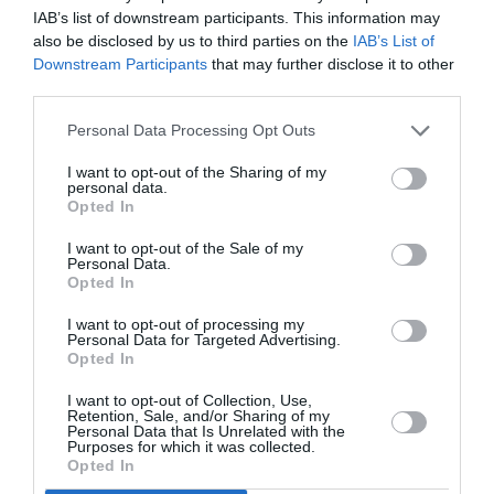
IAB’s list of downstream participants. This information may
also be disclosed by us to third parties on the
IAB’s List of
Ακολουθήστε το Culturenow.gr
Downstream Participants
that may further disclose it to other
third parties.
Personal Data Processing Opt Outs
I want to opt-out of the Sharing of my
Σχετικά Άρθρα
personal data.
Opted In
I want to opt-out of the Sale of my
Personal Data.
Opted In
I want to opt-out of processing my
Personal Data for Targeted Advertising.
Opted In
Η Μισέλ Φάιφερ
Προβολές με
αποκάλυψε ότι δεν
ελεύθερη είσοδο
I want to opt-out of Collection, Use,
θέλει να
στον Θερινό
Retention, Sale, and/or Sharing of my
πρωταγωνιστήσει
Δημοτικό
Personal Data that Is Unrelated with the
ποτέ ξανά σε ταινία
Κινηματογράφο
Purposes for which it was collected.
Αγίας Παρασκευής |
Opted In
10-16/8