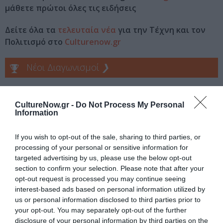
μάθετε πρώτοι όλες τις ειδήσεις
Δείτε όλα τα
τελευταία νέα
για την Τέχνη και τον
Πολιτισμό στο
Culturenow.gr
Νέοι Διαγωνισμοί
❯
Tags
CultureNow.gr -
Do Not Process My Personal
ΝΕΕΣ ΤΑΙΝΙΕΣ - ΤΑΙΝΙΕΣ ΤΗΣ ΕΒΔΟΜΑΔΑΣ
ΞΕΝΕΣ ΤΑΙΝΙΕΣ
Information
ΣΙΝΕΦΙΛ
If you wish to opt-out of the sale, sharing to third parties, or
processing of your personal or sensitive information for
Newsletter
targeted advertising by us, please use the below opt-out
section to confirm your selection. Please note that after your
Κάθε βδομάδα στο e-mail σας τα τελευταία νέα για
opt-out request is processed you may continue seeing
την Τέχνη και τον Πολιτισμό!
interest-based ads based on personal information utilized by
us or personal information disclosed to third parties prior to
your opt-out. You may separately opt-out of the further
disclosure of your personal information by third parties on the