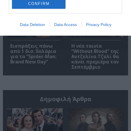
CONFIRM
Data Deletion
Data Access
Privacy Policy
Εισπράξεις πάνω
Η νέα ταινία
από 1 δισ. δολάρια
“Without Blood” της
για το “Spider-Man:
Αντζελίνα Τζολί θα
Brand New Day”
κάνει πρεμιέρα τον
Σεπτέμβριο
Δημοφιλή Άρθρα