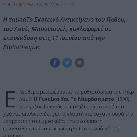
CULTURENOW
/
08-06-2020
/ 14:10
Η ταινίαΤο Σκοτεινό Αντικείμενο του Πόθου,
του Λουίς Μπουνιουέλ, κυκλοφορεί σε
επανέκδοση στις 11 Ιουνίου από την
Bibliotheque.
Ε
λεύθερα μεταφέροντας το μυθιστόρημα του Πιερ
Λουίς
Η Γυναίκα Και Το Νευρόσπαστο
(1898),
ο μεγάλος Ισπανός σουρεαλιστής, στα 77 του
χρόνια, αποδεικνύει για πολλοστή και έσχατη φορά την
τρομακτική του φρεσκάδα, την ακούραστη
εικονοκλαστική του έκφραση και το μοναδικό του
χιούμορ.