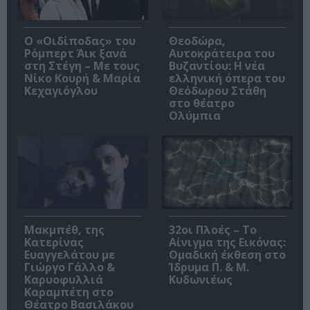
O «Οιδίποδας» του
Θεοδώρα,
Ρόμπερτ Άικ ξανά
Αυτοκράτειρα του
στη Στέγη – Με τους
Βυζαντίου: Η νέα
Νίκο Κουρή & Μαρία
ελληνική όπερα του
Κεχαγιόγλου
Θεόδωρου Στάθη
στο θέατρο
Ολύμπια
Μακμπέθ, της
32οι Πλοές – Το
Κατερίνας
Αίνιγμα της Εικόνας:
Ευαγγελάτου με
Ομαδική έκθεση στο
Γιώργο Γάλλο &
Ίδρυμα Π. & Μ.
Καρυοφυλλιά
Κυδωνιέως
Καραμπέτη στο
Θέατρο Βασιλάκου