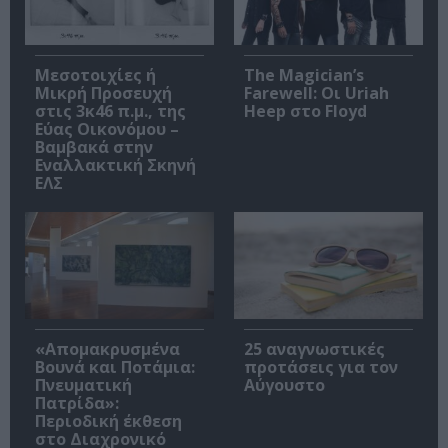
Μεσοτοιχίες ή
The Magician’s
Μικρή Προσευχή
Farewell: Οι Uriah
στις 3κ46 π.μ., της
Heep στο Floyd
Εύας Οικονόμου –
Βαμβακά στην
Εναλλακτική Σκηνή
ΕΛΣ
«Απομακρυσμένα
25 αναγνωστικές
Βουνά και Ποτάμια:
προτάσεις για τον
Πνευματική
Αύγουστο
Πατρίδα»:
Περιοδική έκθεση
στο Διαχρονικό