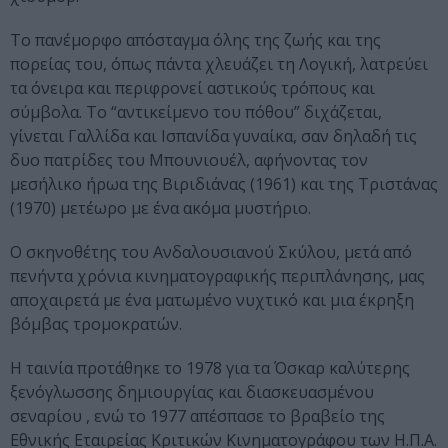
Το πανέμορφο απόσταγμα όλης της ζωής και της
πορείας του, όπως πάντα χλευάζει τη Λογική, λατρεύει
τα όνειρα και περιφρονεί αστικούς τρόπους και
σύμβολα. Το “αντικείμενο του πόθου” διχάζεται,
γίνεται Γαλλίδα και Ισπανίδα γυναίκα, σαν δηλαδή τις
δυο πατρίδες του Μπουνιουέλ, αφήνοντας τον
μεσήλικο ήρωα της Βιριδιάνας (1961) και της Τριστάνας
(1970) μετέωρο με ένα ακόμα μυστήριο.
Ο σκηνοθέτης του Ανδαλουσιανού Σκύλου, μετά από
πενήντα χρόνια κινηματογραφικής περιπλάνησης, μας
αποχαιρετά με ένα ματωμένο νυχτικό και μια έκρηξη
βόμβας τρομοκρατών.
Η ταινία προτάθηκε το 1978 για τα Όσκαρ καλύτερης
ξενόγλωσσης δημιουργίας και διασκευασμένου
σεναρίου , ενώ το 1977 απέσπασε το βραβείο της
Εθνικής Εταιρείας Κριτικών Κινηματογράφου των Η.Π.Α.