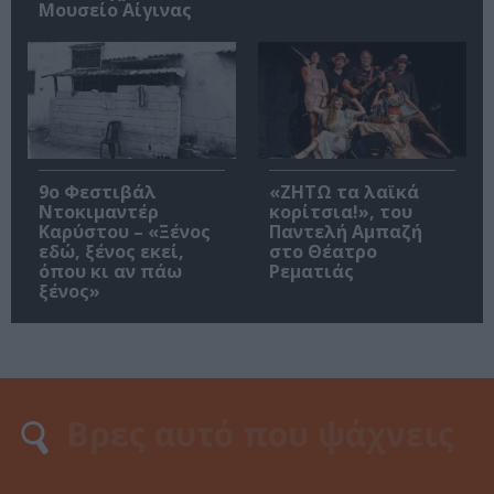
Μουσείο Αίγινας
9ο Φεστιβάλ
«ΖΗΤΩ τα λαϊκά
Ντοκιμαντέρ
κορίτσια!», του
Καρύστου – «Ξένος
Παντελή Αμπαζή
εδώ, ξένος εκεί,
στο Θέατρο
όπου κι αν πάω
Ρεματιάς
ξένος»