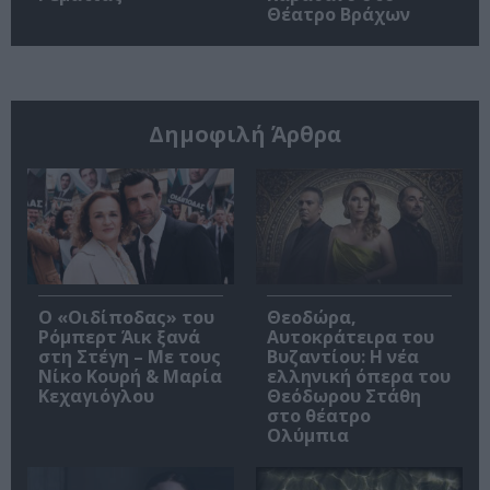
Θέατρο Βράχων
Δημοφιλή Άρθρα
O «Οιδίποδας» του
Θεοδώρα,
Ρόμπερτ Άικ ξανά
Αυτοκράτειρα του
στη Στέγη – Με τους
Βυζαντίου: Η νέα
Νίκο Κουρή & Μαρία
ελληνική όπερα του
Κεχαγιόγλου
Θεόδωρου Στάθη
στο θέατρο
Ολύμπια