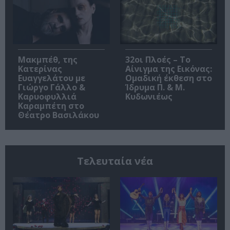
Μακμπέθ, της
32οι Πλοές – Το
Κατερίνας
Αίνιγμα της Εικόνας:
Ευαγγελάτου με
Ομαδική έκθεση στο
Γιώργο Γάλλο &
Ίδρυμα Π. & Μ.
Καρυοφυλλιά
Κυδωνιέως
Καραμπέτη στο
Θέατρο Βασιλάκου
Τελευταία νέα