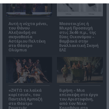
Αυτή η νύχτα μένει,
Μεσοτοιχίες ή
του Θάνου
Μικρή Προσευχή
Αλεξανδρή σε
στις 3κ46 π.μ., της
σκηνοθεσία
Εύας Οικονόμου –
Αστέριου Πελτέκη
Βαμβακά στην
στο Θέατρο
Εναλλακτική Σκηνή
Ολύμπια
ΕΛΣ
«ΖΗΤΩ τα λαϊκά
Ειρήνη – Μια
κορίτσια!», του
επίσκεψη στο έργο
Παντελή Αμπαζή
του Αριστοφάνη,
στο Θέατρο
από τον Νίκο
Ρεματιάς
Καραθάνο στο