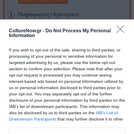
Πληροφορίες / Κρατήσεις:
Τηλ: 2310 262 051 |
aristoteleion.gr
CultureNow.gr -
Do Not Process My Personal
Information
Ακολουθήστε το Culturenow.gr στο
Google News
και
μάθετε πρώτοι όλες τις ειδήσεις
If you wish to opt-out of the sale, sharing to third parties, or
processing of your personal or sensitive information for
Δείτε όλα τα
τελευταία νέα
για την Τέχνη και τον
targeted advertising by us, please use the below opt-out
Πολιτισμό στο
Culturenow.gr
section to confirm your selection. Please note that after your
opt-out request is processed you may continue seeing
interest-based ads based on personal information utilized by
Νέοι Διαγωνισμοί
❯
us or personal information disclosed to third parties prior to
your opt-out. You may separately opt-out of the further
Tags
disclosure of your personal information by third parties on the
IAB’s list of downstream participants. This information may
STRING DEMONS
ΑΝΕΣΤΗΣ ΑΖΑΣ
ΑΝΤΙΓΟΝΗ ΓΥΡΑ
also be disclosed by us to third parties on the
IAB’s List of
Downstream Participants
that may further disclose it to other
ΔΡΑΜΑ - ΚΟΙΝΩΝΙΚΟ - ΣΥΓΧΡΟΝΟ
ΕΛΕΝΗ ΡΑΝΤΟΥ
third parties.
ΕΛΛΗΝΙΚΟ ΕΡΓΟ
ΘΕΑΤΡΙΚΕΣ ΠΑΡΑΣΤΑΣΕΙΣ 2025 – 2026