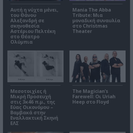
Αυτή η νύχτα μένει,
Mania The Abba
του Θάνου
Tribute: Μια
Αλεξανδρή σε
μοναδική συναυλία
σκηνοθεσία
στο Christmas
Αστέριου Πελτέκη
Theater
στο Θέατρο
Ολύμπια
Μεσοτοιχίες ή
The Magician’s
Μικρή Προσευχή
Farewell: Οι Uriah
στις 3κ46 π.μ., της
Heep στο Floyd
Εύας Οικονόμου –
Βαμβακά στην
Εναλλακτική Σκηνή
ΕΛΣ