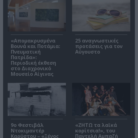
«Απομακρυσμένα
25 αναγνωστικές
Βουνά και Ποτάμια:
προτάσεις για τον
Πνευματική
Αύγουστο
Πατρίδα»:
Περιοδική έκθεση
στο Διαχρονικό
Μουσείο Αίγινας
9ο Φεστιβάλ
«ΖΗΤΩ τα λαϊκά
Ντοκιμαντέρ
κορίτσια!», του
Καρύστου – «Ξένος
Παντελή Αμπαζή