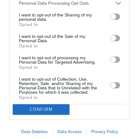
Personal Data Processing Opt Outs
ΜΙΡΕΛΑ ΠΑΧΟΥ
I want to opt-out of the Sharing of my
personal data.
Newsletter
Opted In
Κάθε βδομάδα στο e-mail σας τα τελευταία νέα για
I want to opt-out of the Sale of my
Personal Data.
την Τέχνη και τον Πολιτισμό!
Opted In
I want to opt-out of processing my
Personal Data for Targeted Advertising.
Opted In
I want to opt-out of Collection, Use,
Ακολουθήστε το Culturenow.gr
Retention, Sale, and/or Sharing of my
Personal Data that Is Unrelated with the
Purposes for which it was collected.
Opted In
CONFIRM
Σχετικά Άρθρα
Data Deletion
Data Access
Privacy Policy