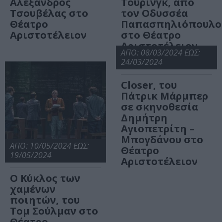
Αλέξανδρος
Τούρινγκ, από
Τσουβέλας στο
τον Οδυσσέα
Θέατρο
Παπασπηλιόπουλο
Αριστοτέλειον
στο Θέατρο
Αριστοτέλειον
ΑΠΟ: 08/03/2024 ΕΩΣ:
24/03/2024
Closer, του
Πάτρικ Μάρμπερ
σε σκηνοθεσία
Δημήτρη
Αγιοπετρίτη –
Μπογδάνου στο
ΑΠΟ: 10/05/2024 ΕΩΣ:
Θέατρο
19/05/2024
Αριστοτέλειον
Ο Κύκλος των
χαμένων
ποιητών, του
Τομ Σούλμαν στο
Θέατρο