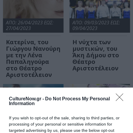
ΑΠΟ: 26/04/2023 ΕΩΣ:
ΑΠΟ: 09/03/2023 ΕΩΣ:
27/04/2023
09/04/2023
Κατερίνα, του
Η νύχτα των
Γιώργου Νανούρη
μυστικών, του
με την Λένα
Άκη Δήμου στο
Παπαληγούρα
Θέατρο
στο Θέατρο
Αριστοτέλειον
Αριστοτέλειον
CultureNow.gr -
Do Not Process My Personal
Information
If you wish to opt-out of the sale, sharing to third parties, or
processing of your personal or sensitive information for
targeted advertising by us, please use the below opt-out