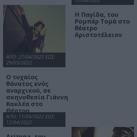
17/04/2022
Η Παγίδα, του
Ρομπέρ Τομά στο
θέατρο
Αριστοτέλειον
ΑΠΟ: 27/04/2022 ΕΩΣ:
29/05/2022
O τυχαίος
θάνατος ενός
αναρχικού, σε
σκηνοθεσία Γιάννη
Κακλέα στο
Θέατρο
Αριστοτέλειον
ΑΠΟ: 11/04/2022 ΕΩΣ:
12/04/2022
Arizona, του