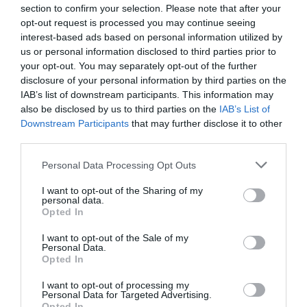
ΑΠΟ: 17/03/2023 ΕΩΣ:
section to confirm your selection. Please note that after your
18/03/2023
13/03/2023
opt-out request is processed you may continue seeing
interest-based ads based on personal information utilized by
Κατάστρωμα Α: Η
Πρώτα ο Θεός: Ο
us or personal information disclosed to third parties prior to
μουσικοθεατρική
Χριστόφορος
your opt-out. You may separately opt-out of the further
παράσταση με
Ζαραλίκος στο
disclosure of your personal information by third parties on the
τον Γιάννη
Θέατρο
IAB’s list of downstream participants. This information may
Κότσιρα στο
Αριστοτέλειον
also be disclosed by us to third parties on the
IAB’s List of
θέατρο
Downstream Participants
that may further disclose it to other
Αριστοτέλειον
ΑΠΟ: 10/02/2023 ΕΩΣ:
third parties.
19/02/2023
Personal Data Processing Opt Outs
Το όνειρο ενός
I want to opt-out of the Sharing of my
γελοίου, του
personal data.
Φιόντορ
Opted In
Ντοστογιέφσκι
I want to opt-out of the Sale of my
στο θέατρο
Personal Data.
Αριστοτέλειον
Opted In
ΑΠΟ: 20/12/2022 ΕΩΣ:
I want to opt-out of processing my
22/01/2023
Personal Data for Targeted Advertising.
Opted In