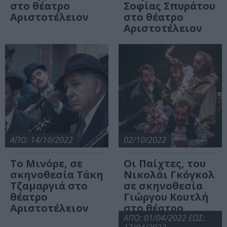
στο θέατρο
Σοφίας Σπυράτου
Αριστοτέλειον
στο θέατρο
Αριστοτέλειον
ΑΠΟ: 14/10/2022
02/10/2022
Το Μινόρε, σε
Οι Παίχτες, του
σκηνοθεσία Τάκη
Νικολάι Γκόγκολ
Τζαμαργιά στο
σε σκηνοθεσία
θέατρο
Γιώργου Κουτλή
Αριστοτέλειον
στο θέατρο
Αριστοτέλειον
ΑΠΟ: 01/04/2022 ΕΩΣ: