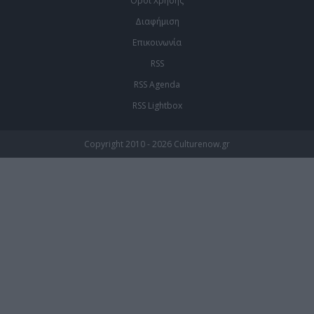
Οροι Χρήσης
Διαφήμιση
Επικοινωνία
RSS
RSS Agenda
RSS Lightbox
Copyright 2010 - 2026 Culturenow.gr