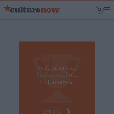
Κάθε μέρα νέοι
διαγωνισμοί στο
Culturenow.gr
❯
Δες εδώ!