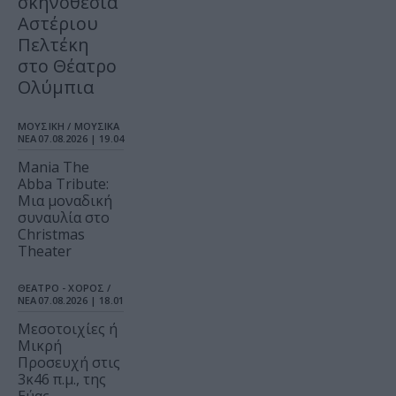
σκηνοθεσία
Αστέριου
Πελτέκη
στο Θέατρο
Ολύμπια
ΜΟΥΣΙΚΗ / ΜΟΥΣΙΚΑ
ΝΕΑ
07.08.2026 | 19.04
Mania The
Abba Tribute:
Μια μοναδική
συναυλία στο
Christmas
Theater
ΘΕΑΤΡΟ - ΧΟΡΟΣ /
ΝΕΑ
07.08.2026 | 18.01
Μεσοτοιχίες ή
Μικρή
Προσευχή στις
3κ46 π.μ., της
Εύας