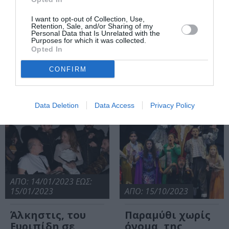
Αντιγόνη, του
I want to opt-out of Collection, Use,
Ζαν Ανούιγ σε
Retention, Sale, and/or Sharing of my
σκηνοθεσία
Personal Data that Is Unrelated with the
Purposes for which it was collected.
Μαρίας
Opted In
Πρωτόπαππα
στο θέατρο
CONFIRM
Αριστοτέλειον
Data Deletion
Data Access
Privacy Policy
ΑΠΟ: 14/01/2023 ΕΩΣ:
15/01/2023
ΑΠΟ: 15/10/2023
Άλκηστις, του
Παραμύθι χωρίς
Ευριπίδη σε
όνομα, της