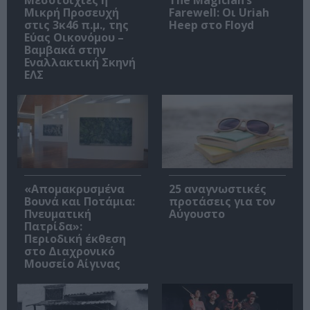
Μικρή Προσευχή
Farewell: Οι Uriah
στις 3κ46 π.μ., της
Heep στο Floyd
Εύας Οικονόμου –
Βαμβακά στην
Εναλλακτική Σκηνή
ΕΛΣ
«Απομακρυσμένα
25 αναγνωστικές
Βουνά και Ποτάμια:
προτάσεις για τον
Πνευματική
Αύγουστο
Πατρίδα»:
Περιοδική έκθεση
στο Διαχρονικό
Μουσείο Αίγινας