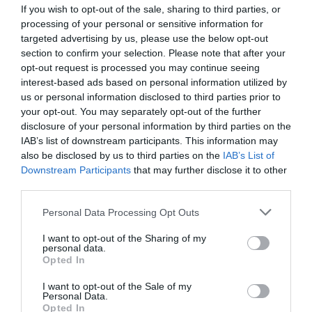
If you wish to opt-out of the sale, sharing to third parties, or
Ερμηνεύει η
Λένα Παπαληγούρα
processing of your personal or sensitive information for
Μια παραγωγή της διεθνούς εταιρείας
«Trish
targeted advertising by us, please use the below opt-out
Wadley Productions»
και του Πολιτιστικού
section to confirm your selection. Please note that after your
Οργανισμού
«Λυκόφως»
, υπό την αιγίδα του
British
opt-out request is processed you may continue seeing
Council
και των
Πρεσβειών Αυστραλίας και
interest-based ads based on personal information utilized by
Μεγάλης Βρετανίας στην Ελλάδα
.
us or personal information disclosed to third parties prior to
your opt-out. You may separately opt-out of the further
Διαβάστε επίσης:
disclosure of your personal information by third parties on the
IAB’s list of downstream participants. This information may
Η Λένα Παπαληγούρα ερμηνεύει το «Prima Facie» της Σούζι
also be disclosed by us to third parties on the
IAB’s List of
Μίλλερ | Κριτική Θεάτρου από την Τόνια Τσαμούρη
Downstream Participants
that may further disclose it to other
third parties.
Ταυτότητα Εκδήλωσης
Personal Data Processing Opt Outs
Ημερομηνία:
I want to opt-out of the Sharing of my
personal data.
Opted In
16/03/2026
17/03/2026
Από:
Εως:
Δευτέρα και Τρίτη, 20:00
I want to opt-out of the Sale of my
Personal Data.
Opted In
Τοποθεσία: