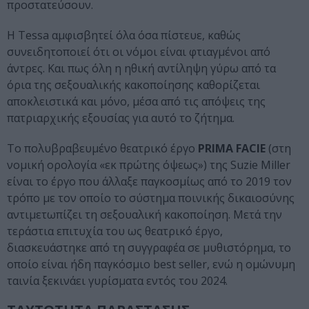
προστατεύσουν.
Η Tessa αμφισβητεί όλα όσα πίστευε, καθώς
συνειδητοποιεί ότι οι νόμοι είναι φτιαγμένοι από
άντρες. Και πως όλη η ηθική αντίληψη γύρω από τα
όρια της σεξουαλικής κακοποίησης καθορίζεται
αποκλειστικά και μόνο, μέσα από τις απόψεις της
πατριαρχικής εξουσίας για αυτό το ζήτημα.
Το πολυβραβευμένο θεατρικό έργο
PRIMA FACIE
(στη
νομική ορολογία «εκ πρώτης όψεως») της Suzie Miller
είναι το έργο που άλλαξε παγκοσμίως από το 2019 τον
τρόπο με τον οποίο το σύστημα ποινικής δικαιοσύνης
αντιμετωπίζει τη σεξουαλική κακοποίηση. Μετά την
τεράστια επιτυχία του ως θεατρικό έργο,
διασκευάστηκε από τη συγγραφέα σε μυθιστόρημα, το
οποίο είναι ήδη παγκόσμιο best seller, ενώ η ομώνυμη
ταινία ξεκινάει γυρίσματα εντός του 2024.