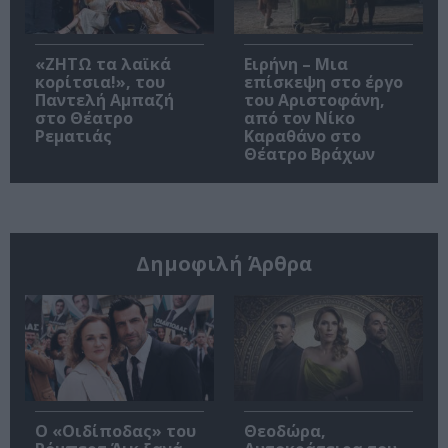
«ΖΗΤΩ τα λαϊκά
Ειρήνη – Μια
κορίτσια!», του
επίσκεψη στο έργο
Παντελή Αμπαζή
του Αριστοφάνη,
στο Θέατρο
από τον Νίκο
Ρεματιάς
Καραθάνο στο
Θέατρο Βράχων
Δημοφιλή Άρθρα
O «Οιδίποδας» του
Θεοδώρα,