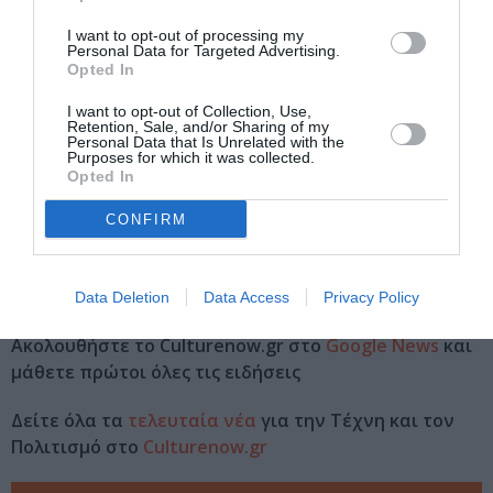
Θέατρο Αριστοτέλειον, Εθ. Αμύνης 2, Θεσσαλονίκη
I want to opt-out of processing my
Personal Data for Targeted Advertising.
Opted In
Θέατρο Αριστοτέλειον
I want to opt-out of Collection, Use,
Retention, Sale, and/or Sharing of my
Eισιτήρια:
Personal Data that Is Unrelated with the
Purposes for which it was collected.
Α Ζώνη: 22€ | Β Ζώνη: 20€, μειωμένο 18€ | Γ Ζώνη:
Opted In
17€ (εξώστης)
CONFIRM
Πληροφορίες / Κρατήσεις:
Τηλ: 2310 262 051 |
aristoteleion.gr
Data Deletion
Data Access
Privacy Policy
Ακολουθήστε το Culturenow.gr στο
Google News
και
μάθετε πρώτοι όλες τις ειδήσεις
Δείτε όλα τα
τελευταία νέα
για την Τέχνη και τον
Πολιτισμό στο
Culturenow.gr