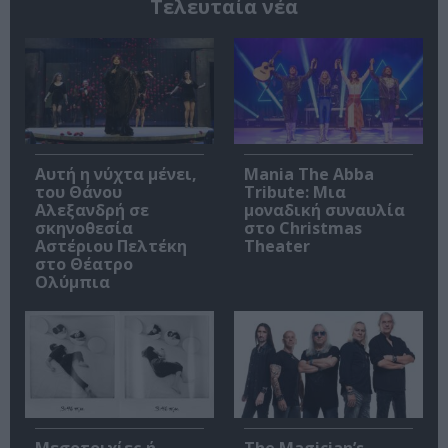
Τελευταία νέα
Αυτή η νύχτα μένει,
Mania The Abba
του Θάνου
Tribute: Μια
Αλεξανδρή σε
μοναδική συναυλία
σκηνοθεσία
στο Christmas
Αστέριου Πελτέκη
Theater
στο Θέατρο
Ολύμπια
Μεσοτοιχίες ή
The Magician’s