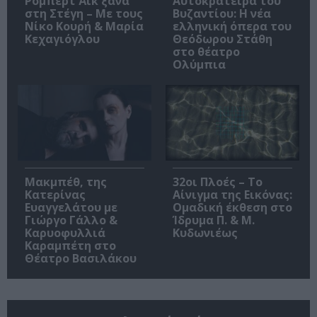
Ρόμπερτ Άικ ξανά
Αυτοκράτειρα του
στη Στέγη – Με τους
Βυζαντίου: Η νέα
Νίκο Κουρή & Μαρία
ελληνική όπερα του
Κεχαγιόγλου
Θεόδωρου Στάθη
στο θέατρο
Ολύμπια
Μακμπέθ, της
32οι Πλοές – Το
Κατερίνας
Αίνιγμα της Εικόνας:
Ευαγγελάτου με
Ομαδική έκθεση στο
Γιώργο Γάλλο &
Ίδρυμα Π. & Μ.
Καρυοφυλλιά
Κυδωνιέως
Καραμπέτη στο
Θέατρο Βασιλάκου