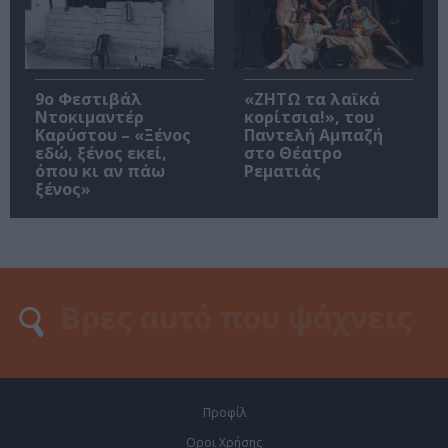
9ο Φεστιβάλ
«ΖΗΤΩ τα λαϊκά
Ντοκιμαντέρ
κορίτσια!», του
Καρύστου – «Ξένος
Παντελή Αμπαζή
εδώ, ξένος εκεί,
στο Θέατρο
όπου κι αν πάω
Ρεματιάς
ξένος»
Προφίλ
Οροι Χρήσης