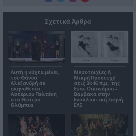
Σχετικά Άρθρα
Αυτή η νύχτα μένει,
Μεσοτοιχίες ή
του Θάνου
Μικρή Προσευχή
Αλεξανδρή σε
στις 3κ46 π.μ., της
σκηνοθεσία
Εύας Οικονόμου –
Αστέριου Πελτέκη
Βαμβακά στην
στο Θέατρο
Εναλλακτική Σκηνή
Ολύμπια
ΕΛΣ