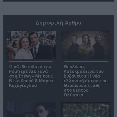
Δημοφιλή Άρθρα
O «Οιδίποδας» του
Θεοδώρα,
Ρόμπερτ Άικ ξανά
Αυτοκράτειρα του
στη Στέγη – Με τους
Βυζαντίου: Η νέα
Νίκο Κουρή & Μαρία
ελληνική όπερα του
Κεχαγιόγλου
Θεόδωρου Στάθη
στο θέατρο
Ολύμπια