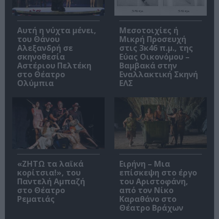
Αυτή η νύχτα μένει,
Μεσοτοιχίες ή
του Θάνου
Μικρή Προσευχή
Αλεξανδρή σε
στις 3κ46 π.μ., της
σκηνοθεσία
Εύας Οικονόμου –
Αστέριου Πελτέκη
Βαμβακά στην
στο Θέατρο
Εναλλακτική Σκηνή
Ολύμπια
ΕΛΣ
«ΖΗΤΩ τα λαϊκά
Ειρήνη – Μια
κορίτσια!», του
επίσκεψη στο έργο
Παντελή Αμπαζή
του Αριστοφάνη,
στο Θέατρο
από τον Νίκο
Ρεματιάς
Καραθάνο στο
Θέατρο Βράχων