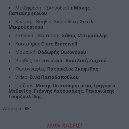
Μετάφραση – Σκηνοθεσία:
Μάκης
Παπαδημητρίου
Κίνηση – Βοηθός Σκηνοθέτη:
Σεσίλ
Μικρούτσικου
Σκηνικά – Φωτισμοί:
Σάκης Μπιρμπίλης
Κοστούμια:
Clare Bracewell
Μουσική:
Θοδωρής Οικονόμου
Βοηθός Σκηνογράφου:
Βασιλική Ζωχιού
Φωτογραφίες:
Πάτροκλος Σκαφίδας
Video:
Ζίνα Παπαδοπούλου
Παίζουν:
Μάκης Παπαδημητρίου, Γρηγορία
Μεθενίτη, Γιάννης Λατουσάκης, Παναγιώτης
Γουρζουλίδης
Διάρκεια:
85′
ΜΗΝ ΧΑΣΕΙΣ!