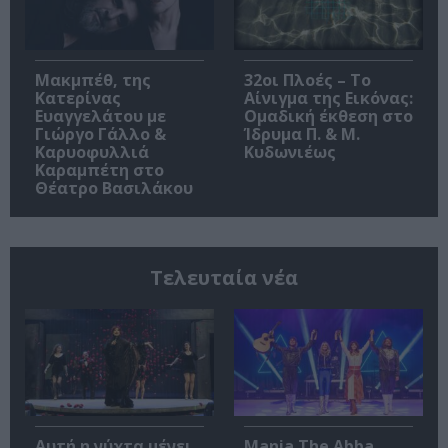
Μακμπέθ, της
32οι Πλοές – Το
Κατερίνας
Αίνιγμα της Εικόνας:
Ευαγγελάτου με
Ομαδική έκθεση στο
Γιώργο Γάλλο &
Ίδρυμα Π. & Μ.
Καρυοφυλλιά
Κυδωνιέως
Καραμπέτη στο
Θέατρο Βασιλάκου
Τελευταία νέα
Αυτή η νύχτα μένει,
Mania The Abba