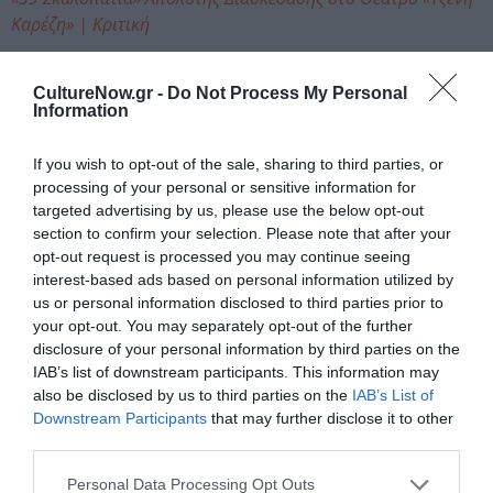
Καρέζη» | Κριτική
Ταυτότητα Εκδήλωσης
CultureNow.gr -
Do Not Process My Personal
Information
Ημερομηνία:
If you wish to opt-out of the sale, sharing to third parties, or
10/02/2025
Από:
processing of your personal or sensitive information for
targeted advertising by us, please use the below opt-out
04/03/2025
section to confirm your selection. Please note that after your
Δευτέρα & Τρίτη, 21:00 | Και Τρίτη 4/03 στις 18.00 &
opt-out request is processed you may continue seeing
21.00
interest-based ads based on personal information utilized by
us or personal information disclosed to third parties prior to
Τοποθεσία:
your opt-out. You may separately opt-out of the further
disclosure of your personal information by third parties on the
Θέατρο Αριστοτέλειον, Εθ. Αμύνης 2, Θεσσαλονίκη
IAB’s list of downstream participants. This information may
also be disclosed by us to third parties on the
IAB’s List of
Θέατρο Αριστοτέλειον
Downstream Participants
that may further disclose it to other
third parties.
Eισιτήρια:
Personal Data Processing Opt Outs