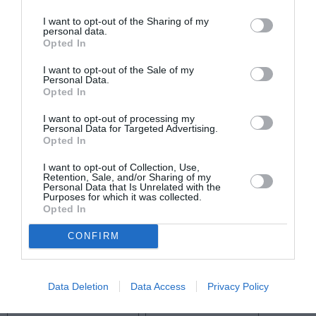
από 16 ευρώ
I want to opt-out of the Sharing of my
Πληροφορίες / Κρατήσεις:
personal data.
Opted In
Τηλ: 2310 262 051 |
aristoteleion.gr
I want to opt-out of the Sale of my
Personal Data.
Opted In
Ακολουθήστε το Culturenow.gr στο
Google News
και
μάθετε πρώτοι όλες τις ειδήσεις
I want to opt-out of processing my
Personal Data for Targeted Advertising.
Opted In
Δείτε όλα τα
τελευταία νέα
για την Τέχνη και τον
Πολιτισμό στο
Culturenow.gr
I want to opt-out of Collection, Use,
Retention, Sale, and/or Sharing of my
Personal Data that Is Unrelated with the
Νέοι Διαγωνισμοί
❯
Purposes for which it was collected.
Opted In
Tags
CONFIRM
ΘΕΑΤΡΙΚΕΣ ΠΑΡΑΣΤΑΣΕΙΣ 2024 - 2025
ΘΟΔΩΡΗΣ ΟΙΚΟΝΟΜΟΥ
ΚΩΜΩΔΙΑ
Data Deletion
Data Access
Privacy Policy
ΜΑΚΗΣ ΠΑΠΑΔΗΜΗΤΡΙΟΥ
ΣΕΣΙΛ ΜΙΚΡΟΥΤΣΙΚΟΥ