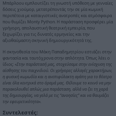
Μπάρλοου εμπλουτίζει τη γνωστή υπόθεση με γενναίες
δόσεις χιούμορ, μετατρέποντάς την σε μία κωμική
περιπέτεια με καταιγιστικές ανατροπές και ατμόσφαιρα
που θυμίζει Monty Python. Η παράσταση προσφέρει μία
γρήγορη, απολαυστική θεατρική εμπειρία, που
ξεχωρίζει για τις δυνατές ερμηνείες και την
αξιοθαύμαστη σκηνική δημιουργικότητά της.
Η σκηνοθεσία του Μάκη Παπαδημητρίου εστιάζει στην
φαντασία και ταυτόχρονα στην απλότητα. Όπως λέει ο
ίδιος:
«Στην παράστασή μας, στοχεύσαμε στην ενίσχυση της
αίσθησης του παιχνιδιού. Οι γρήγορες αλλαγές χαρακτήρων,
η φυσική κωμωδία και η ανεπιφύλακτη αγάπη για το θέατρο
είναι όλα κεντρικά στο όραμά μας. Θέλουμε το κοινό να μην
παρακολουθεί απλώς μια παράσταση, αλλά να ζει τη χαρά
της δημιουργίας, να γελά με τις “ανοησίες” και να θαυμάζει
την εφευρετικότητα».
Συντελεστές: