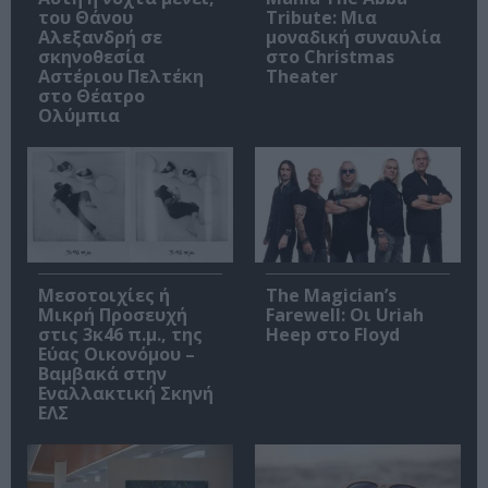
του Θάνου
Tribute: Μια
Αλεξανδρή σε
μοναδική συναυλία
σκηνοθεσία
στο Christmas
Αστέριου Πελτέκη
Theater
στο Θέατρο
Ολύμπια
Μεσοτοιχίες ή
The Magician’s
Μικρή Προσευχή
Farewell: Οι Uriah
στις 3κ46 π.μ., της
Heep στο Floyd
Εύας Οικονόμου –
Βαμβακά στην
Εναλλακτική Σκηνή
ΕΛΣ