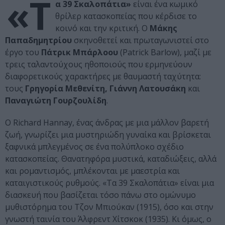
«Τ
α 39 Σκαλοπάτια»
είναι ένα κωμικό
θρίλερ κατασκοπείας που κέρδισε το
κοινό και την κριτική. Ο
Μάκης
Παπαδημητρίου
σκηνοθετεί και πρωταγωνιστεί στο
έργο του
Πάτρικ Μπάρλοου
(Patrick Barlow), μαζί με
τρεις ταλαντούχους ηθοποιούς που ερμηνεύουν
διαφορετικούς χαρακτήρες με θαυμαστή ταχύτητα:
τους
Γρηγορία Μεθενίτη, Γιάννη Λατουσάκη
και
Παναγιώτη Γουρζουλίδη
.
Ο Richard Hannay, ένας άνδρας με μια μάλλον βαρετή
ζωή, γνωρίζει μια μυστηριώδη γυναίκα και βρίσκεται
ξαφνικά μπλεγμένος σε ένα πολύπλοκο σχέδιο
κατασκοπείας. Θανατηφόρα μυστικά, καταδιώξεις, αλλά
και ρομαντισμός, μπλέκονται με μαεστρία και
καταιγιστικούς ρυθμούς. «Τα 39 Σκαλοπάτια» είναι μια
διασκευή που βασίζεται τόσο πάνω στο ομώνυμο
μυθιστόρημα του Τζον Μπιούκαν (1915), όσο και στην
γνωστή ταινία του Άλφρεντ Χίτσκοκ (1935). Κι όμως, ο