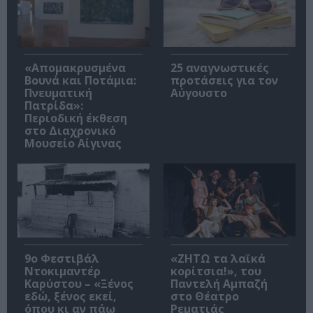
«Απομακρυσμένα
25 αναγνωστικές
Βουνά και Ποτάμια:
προτάσεις για τον
Πνευματική
Αύγουστο
Πατρίδα»:
Περιοδική έκθεση
στο Διαχρονικό
Μουσείο Αίγινας
9ο Φεστιβάλ
«ΖΗΤΩ τα λαϊκά
Ντοκιμαντέρ
κορίτσια!», του
Καρύστου – «Ξένος
Παντελή Αμπαζή
εδώ, ξένος εκεί,
στο Θέατρο
όπου κι αν πάω
Ρεματιάς