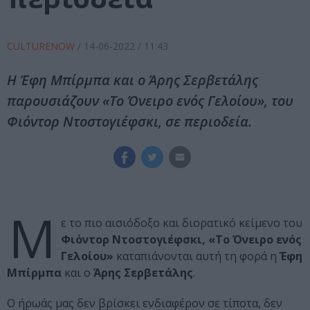
CULTURENOW
/
14-06-2022
/ 11:43
Η Έφη Μπίρμπα και ο Άρης Σερβετάλης
παρουσιάζουν «Το Όνειρο ενός Γελοίου», του
Φιόντορ Ντοστογιέφσκι, σε περιοδεία.
Μ
ε το πιο αισιόδοξο και διορατικό κείμενο του
Φιόντορ Ντοστογιέφσκι, «Το Όνειρο ενός
Γελοίου»
καταπιάνονται αυτή τη φορά η
Έφη
Μπίρμπα
και ο
Άρης Σερβετάλης
.
Ο ήρωάς μας δεν βρίσκει ενδιαφέρον σε τίποτα, δεν