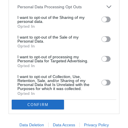
Θεσσαλονίκη
Personal Data Processing Opt Outs
Σάββατο 10/9
I want to opt-out of the Sharing of my
personal data.
21:00
Opted In
Τεχνολογικό & Πολιτιστικό Πάρκο
Λαύριο
I want to opt-out of the Sale of my
Personal Data.
Opted In
Κυριακή 11/9
21:00
I want to opt-out of processing my
Personal Data for Targeted Advertising.
Δημοτικό θέατρο «Δημήτρης Κιντής»
Opted In
Ηλιούπολη
I want to opt-out of Collection, Use,
Retention, Sale, and/or Sharing of my
Τρίτη 13/9
Personal Data that Is Unrelated with the
Purposes for which it was collected.
21:00
Opted In
Θέατρο Πέτρας
Πετρούπολη
CONFIRM
Δευτέρα 19/9
20:30
Data Deletion
Data Access
Privacy Policy