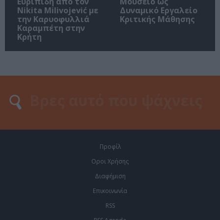
Ευριπίδη από τον
Μουσείο ως
Nikita Milivojević με
Δυναμικό Εργαλείο
την Καρυοφυλλιά
Κριτικής Μάθησης
Καραμπέτη στην
Κρήτη
Προφίλ
Οροι Χρήσης
Διαφήμιση
Επικοινωνία
RSS