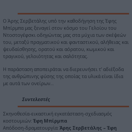
Ο Άρης Σερβετάλης υπό την καθοδήγηση της Έφης
Μπίρμπα μας ξεναγεί στον κόσμο του Γελοίου του
Ντοστογέφσκι οδηγώντας μας στα μύχια των σκέψεών
του, μεταξύ πραγματικού και φανταστικού, αλήθειας και
ψευδαίσθησης, ορατού και αόρατου, κωμικού και
τραγικού, γελοιότητας και σαλότητας.
Η παράσταση αποπειράται να διερευνήσει τ’ αδιέξοδα
της ανθρώπινης φύσης της οποίας τα υλικά είναι ίδια
με αυτά των ονείρων…
Συντελεστές
Σκηνοθεσία-εικαστική εγκατάσταση-σχεδιασμός
κοστουμιών:
Έφη Μπίρμπα
Απόδοση-δραματουργία:
Άρης Σερβετάλης – Έφη