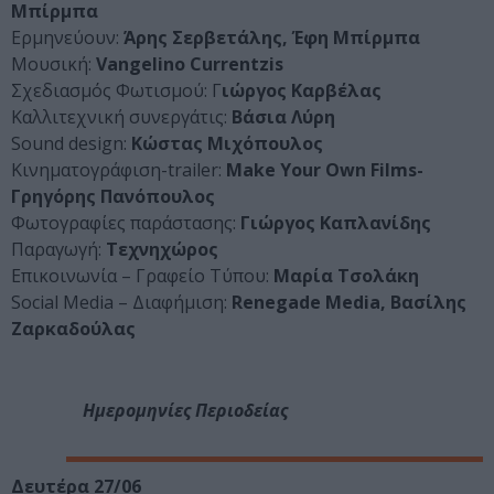
Μπίρμπα
Ερμηνεύουν:
Άρης Σερβετάλης, Έφη Μπίρμπα
Μουσική:
Vangelino Currentzis
Σχεδιασμός Φωτισμού: Γ
ιώργος Καρβέλας
Καλλιτεχνική συνεργάτις:
Βάσια Λύρη
Sound design:
Κώστας Μιχόπουλος
Κινηματογράφιση-trailer:
Make Your Own Films-
Γρηγόρης Πανόπουλος
Φωτογραφίες παράστασης:
Γιώργος Καπλανίδης
Παραγωγή:
Τεχνηχώρος
Επικοινωνία – Γραφείο Τύπου:
Μαρία Τσολάκη
Social Media – Διαφήμιση:
Renegade Media, Βασίλης
Ζαρκαδούλας
Ημερομηνίες Περιοδείας
Δευτέρα 27/06