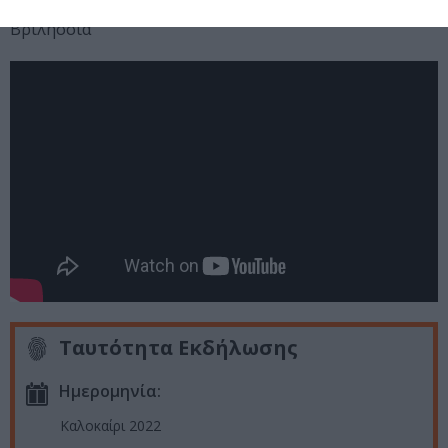
Θέατρο Νταμάρι «Αλίκη Βουγιουκλάκη»
Βριλήσσια
Ταυτότητα Εκδήλωσης
Ημερομηνία:
Καλοκαίρι 2022