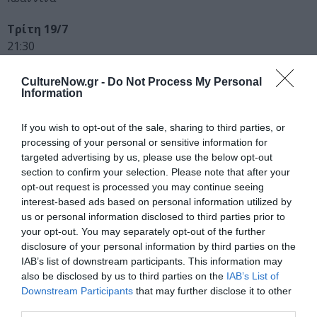
Τρίτη 19/7
21:30
Θερινό Δημοτικό Θέατρο
Πάτρα
CultureNow.gr -
Do Not Process My Personal
Information
Τρίτη 30/8
21:00
If you wish to opt-out of the sale, sharing to third parties, or
processing of your personal or sensitive information for
Θέατρο Ορέστης Μακρή
targeted advertising by us, please use the below opt-out
Χαλκίδα
section to confirm your selection. Please note that after your
opt-out request is processed you may continue seeing
Σάββατο 3/9
interest-based ads based on personal information utilized by
21:00
us or personal information disclosed to third parties prior to
Αμφιθέατρο «Θανάσης Βέγγος»
your opt-out. You may separately opt-out of the further
Κορυδαλλός
disclosure of your personal information by third parties on the
IAB’s list of downstream participants. This information may
Κυριακή 4/9
also be disclosed by us to third parties on the
IAB’s List of
21:00
Downstream Participants
that may further disclose it to other
third parties.
Θέατρο Δάσους