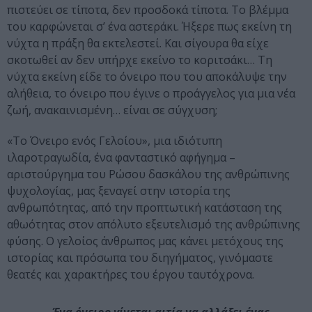
πιστεύει σε τίποτα, δεν προσδοκά τίποτα. Το βλέμμα
του καρφώνεται σ’ ένα αστεράκι. Ήξερε πως εκείνη τη
νύχτα η πράξη θα εκτελεστεί. Και σίγουρα θα είχε
σκοτωθεί αν δεν υπήρχε εκείνο το κοριτσάκι… Τη
νύχτα εκείνη είδε το όνειρο που του αποκάλυψε την
αλήθεια, το όνειρο που έγινε ο προάγγελος για μια νέα
ζωή, ανακαινισμένη… είναι σε σύγχυση;
«Το Όνειρο ενός Γελοίου», μια ιδιότυπη
ιλαροτραγωδία, ένα φανταστικό αφήγημα –
αριστούργημα του Ρώσου δασκάλου της ανθρώπινης
ψυχολογίας, μας ξεναγεί στην ιστορία της
ανθρωπότητας, από την προπτωτική κατάσταση της
αθωότητας στον απόλυτο εξευτελισμό της ανθρώπινης
φύσης. Ο γελοίος άνθρωπος μας κάνει μετόχους της
ιστορίας και πρόσωπα του διηγήματος, γινόμαστε
θεατές και χαρακτήρες του έργου ταυτόχρονα.