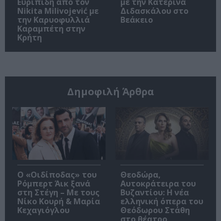
Ευριπίδη από τον
με την Κατερίνα
Nikita Milivojević με
Διδασκάλου στο
την Καρυοφυλλιά
Βεάκειο
Καραμπέτη στην
Κρήτη
Δημοφιλή Άρθρα
O «Οιδίποδας» του
Θεοδώρα,
Ρόμπερτ Άικ ξανά
Αυτοκράτειρα του
στη Στέγη – Με τους
Βυζαντίου: Η νέα
Νίκο Κουρή & Μαρία
ελληνική όπερα του
Κεχαγιόγλου
Θεόδωρου Στάθη
στο θέατρο