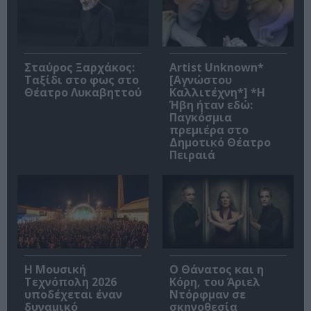
Σταύρος Ξαρχάκος:
Artist Unknown*
Ταξίδι στο φως στο
[Αγνώστου
Θέατρο Λυκαβηττού
Καλλιτέχνη*] *Η
Ήβη ήταν εδώ:
Παγκόσμια
πρεμιέρα στο
Δημοτικό Θέατρο
Πειραιά
Η Μουσική
Ο Θάνατος και η
Τεχνόπολη 2026
Κόρη, του Άριελ
υποδέχεται έναν
Ντόρφμαν σε
δυναμικό
σκηνοθεσία