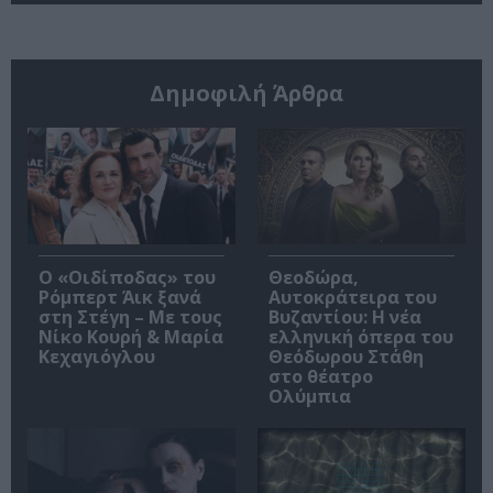
Δημοφιλή Άρθρα
O «Οιδίποδας» του
Θεοδώρα,
Ρόμπερτ Άικ ξανά
Αυτοκράτειρα του
στη Στέγη – Με τους
Βυζαντίου: Η νέα
Νίκο Κουρή & Μαρία
ελληνική όπερα του
Κεχαγιόγλου
Θεόδωρου Στάθη
στο θέατρο
Ολύμπια