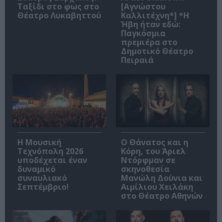
Ταξίδι στο φως στο
[Αγνώστου
Θέατρο Λυκαβηττού
Καλλιτέχνη*] *Η
Ήβη ήταν εδώ:
Παγκόσμια
πρεμιέρα στο
Δημοτικό Θέατρο
Πειραιά
Η Μουσική
Ο Θάνατος και η
Τεχνόπολη 2026
Κόρη, του Άριελ
υποδέχεται έναν
Ντόρφμαν σε
δυναμικό
σκηνοθεσία
συναυλιακό
Μανώλη Δούνια και
Σεπτέμβριο!
Αιμίλιου Χειλάκη
στο Θέατρο Αθηνών