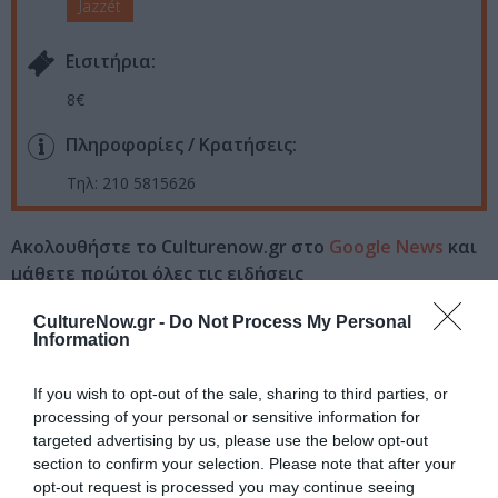
Jazzét
Eισιτήρια:
8€
Πληροφορίες / Κρατήσεις:
Τηλ: 210 5815626
Ακολουθήστε το Culturenow.gr στο
Google News
και
μάθετε πρώτοι όλες τις ειδήσεις
Δείτε όλα τα
τελευταία νέα
για την Τέχνη και τον
CultureNow.gr -
Do Not Process My Personal
Information
Πολιτισμό στο
Culturenow.gr
If you wish to opt-out of the sale, sharing to third parties, or
Νέοι Διαγωνισμοί
❯
processing of your personal or sensitive information for
targeted advertising by us, please use the below opt-out
Tags
section to confirm your selection. Please note that after your
opt-out request is processed you may continue seeing