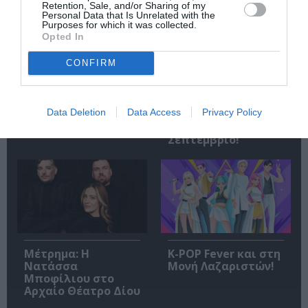
Retention, Sale, and/or Sharing of my
Personal Data that Is Unrelated with the
Purposes for which it was collected.
Opted In
CONFIRM
Σταύρος Ξαρχάκος:
Η Μουσική
Ταξίδι στο φως στο
Τεχνόπολη 2026
Θέατρο Λυκαβηττού
υποδέχεται έναν
Data Deletion
Data Access
Privacy Policy
δυναμικό
συναυλιακό
Σεπτέμβριο!
Μέτρημα: Η
K-POP Fever και στη
Νατάσσα
Μονή Λαζαριστών!
Μποφίλιου στο
Αρχαίο Θέατρο Δίου