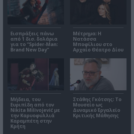
Εισπράξεις πάνω
Μέτρημα: Η
από 1 δισ. δολάρια
Νατάσσα
για το “Spider-Man:
Μποφίλιου στο
Brand New Day”
Αρχαίο Θέατρο Δίου
Μήδεια, του
Στάθης Γκότσης: Το
Ευριπίδη από τον
Μουσείο ως
Nikita Milivojević με
Δυναμικό Εργαλείο
την Καρυοφυλλιά
Κριτικής Μάθησης
Καραμπέτη στην
Κρήτη