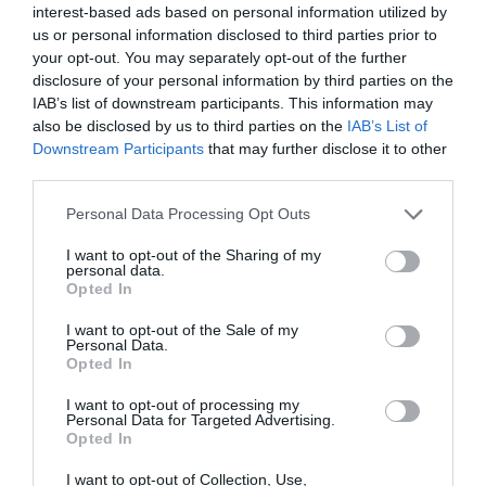
JAZZ - BLUES - ETHNIC
ΝΙΚΟΣ ΤΟΥΛΙΑΤΟΣ
interest-based ads based on personal information utilized by
us or personal information disclosed to third parties prior to
ΣΥΝΑΥΛΙΕΣ 2024
your opt-out. You may separately opt-out of the further
disclosure of your personal information by third parties on the
Newsletter
IAB’s list of downstream participants. This information may
also be disclosed by us to third parties on the
IAB’s List of
Κάθε βδομάδα στο e-mail σας τα τελευταία νέα για
Downstream Participants
that may further disclose it to other
την Τέχνη και τον Πολιτισμό!
third parties.
Personal Data Processing Opt Outs
I want to opt-out of the Sharing of my
personal data.
Opted In
Ακολουθήστε το Culturenow.gr
I want to opt-out of the Sale of my
Personal Data.
Opted In
I want to opt-out of processing my
Personal Data for Targeted Advertising.
Σχετικά Άρθρα
Opted In
I want to opt-out of Collection, Use,