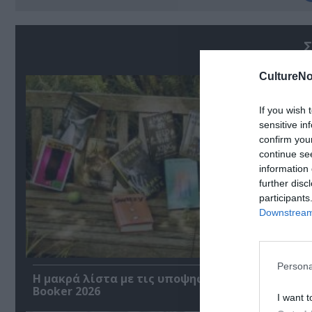
Σ
CultureNo
If you wish 
sensitive in
confirm you
continue se
information 
further disc
participants
Downstream 
Persona
Η μακρά λίστα με τις υποψηφιότητες για το Βρ
Booker 2026
I want t