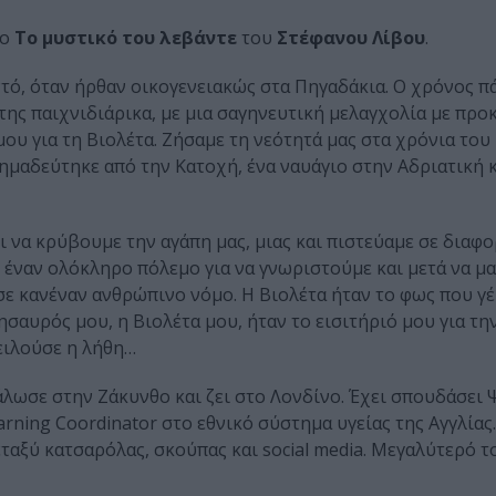
ίο
Το μυστικό του λεβάντε
του
Στέφανου Λίβου
.
ντό, όταν ήρθαν οικογενειακώς στα Πηγαδάκια. Ο χρόνος π
 της παιχνιδιάρικα, με μια σαγηνευτική μελαγχολία με πρ
μου για τη Βιολέτα. Ζήσαμε τη νεότητά μας στα χρόνια του
μαδεύτηκε από την Κατοχή, ένα ναυάγιο στην Αδριατική κ
 να κρύβουμε την αγάπη μας, μιας και πιστεύαμε σε διαφ
ν έναν ολόκληρο πόλεμο για να γνωριστούμε και μετά να μ
σε κανέναν ανθρώπινο νόμο. Η Βιολέτα ήταν το φως που γέ
σαυρός μου, η Βιολέτα μου, ήταν το εισιτήριό μου για την
πειλούσε η λήθη…
άλωσε στην Ζάκυνθο και ζει στο Λονδίνο. Έχει σπουδάσει 
ning Coordinator στο εθνικό σύστημα υγείας της Αγγλίας.
ταξύ κατσαρόλας, σκούπας και social media. Μεγαλύτερό τ