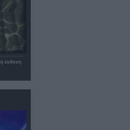
κή έκθεση