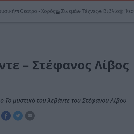
υσική
Θέατρο - Χορός
Σινεμά
Τέχνες
Βιβλίο
Φεσ
ντε – Στέφανος Λίβος
ίο Το μυστικό του λεβάντε του Στέφανου Λίβου