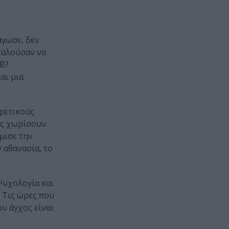
άγωσε, δεν
οκαλούσαν να
 Β?
αι μια
ορετικούς
ας χωρίσουν.
μισε την
 αθανασία, το
Ψυχολογία και
 Τις ώρες που
ου άγχος είναι