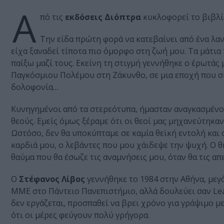
Α
πό τις
εκδόσεις Διόπτρα
κυκλοφορεί το βιβλ
Την είδα πρώτη φορά να κατεβαίνει από ένα λα
είχα ξαναδεί τίποτα πιο όμορφο στη ζωή μου. Τα μάτια
παίξω μαζί τους. Εκείνη τη στιγμή γεννήθηκε ο έρωτάς 
Παγκόσμιου Πολέμου στη Ζάκυνθο, σε μια εποχή που ση
δολοφονία…
Κυνηγημένοι από τα στερεότυπα, ήμασταν αναγκασμένοι
θεούς. Εμείς όμως ξέραμε ότι οι θεοί μας μηχανεύτηκα
Ωστόσο, δεν θα υποκύπταμε σε καμία θεϊκή εντολή και 
καρδιά μου, ο λεβάντες που μου χάιδεψε την ψυχή. Ο θη
θαύμα που θα έσωζε τις αναμνήσεις μου, όταν θα τις α
Ο
Στέφανος Λίβος
γεννήθηκε το 1984 στην Αθήνα, μεγ
ΜΜΕ στο Πάντειο Πανεπιστήμιο, αλλά δουλεύει σαν Lear
δεν εργάζεται, προσπαθεί να βρει χρόνο για γράψιμο με
ότι οι μέρες φεύγουν πολύ γρήγορα.