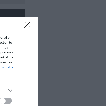
sonal or
ection to
ou may
 personal
out of the
 downstream
B’s List of