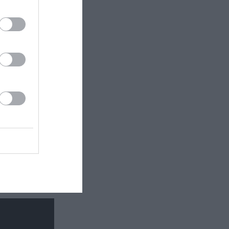
τάδι:
ματος