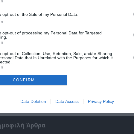
In
o opt-out of the Sale of my Personal Data.
In
to opt-out of processing my Personal Data for Targeted
ing.
In
o opt-out of Collection, Use, Retention, Sale, and/or Sharing
ersonal Data that Is Unrelated with the Purposes for which it
lected.
In
CONFIRM
5»:
Σπύρος Κακατσάκης – Ανακρίνοντας το Σκο
Παρουσίαση του βιβλίου στα Public Συντάγ
Data Deletion
Data Access
Privacy Policy
ημοφιλή Άρθρα