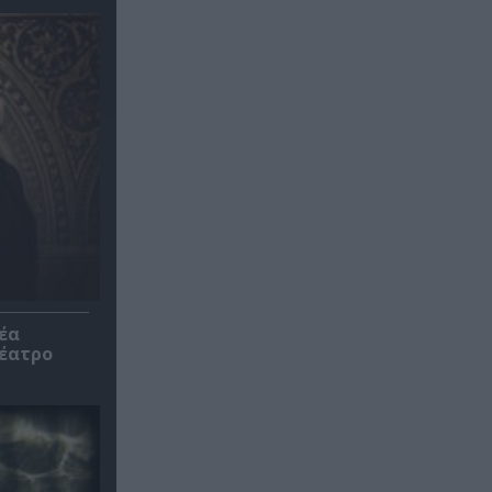
έα
θέατρο