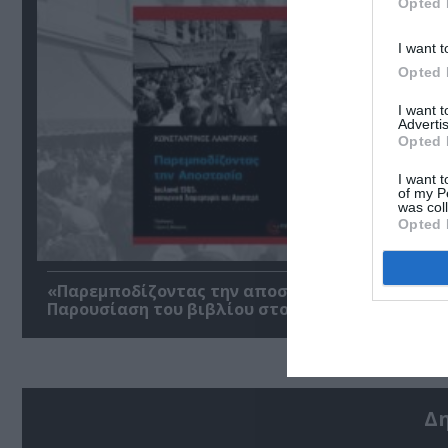
Opted 
I want t
Opted 
I want 
Advertis
Opted 
I want t
of my P
was col
Opted 
«Παρεμποδίζοντας την αποστασία, Ιουλιανά 196
Παρουσίαση του βιβλίου στο Μεταξουργείο
Δ