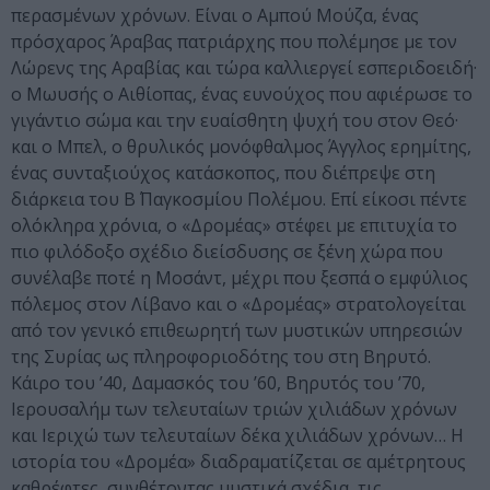
περασμένων χρόνων. Είναι ο Αμπού Μούζα, ένας
πρόσχαρος Άραβας πατριάρχης που πολέμησε με τον
Λώρενς της Αραβίας και τώρα καλλιεργεί εσπεριδοειδή·
ο Μωυσής ο Αιθίοπας, ένας ευνούχος που αφιέρωσε το
γιγάντιο σώμα και την ευαίσθητη ψυχή του στον Θεό·
και ο Μπελ, ο θρυλικός μονόφθαλμος Άγγλος ερημίτης,
ένας συνταξιούχος κατάσκοπος, που διέπρεψε στη
διάρκεια του Β΄ Παγκοσμίου Πολέμου. Επί είκοσι πέντε
ολόκληρα χρόνια, ο «Δρομέας» στέφει με επιτυχία το
πιο φιλόδοξο σχέδιο διείσδυσης σε ξένη χώρα που
συνέλαβε ποτέ η Μοσάντ, μέχρι που ξεσπά ο εμφύλιος
πόλεμος στον Λίβανο και ο «Δρομέας» στρατολογείται
από τον γενικό επιθεωρητή των μυστικών υπηρεσιών
της Συρίας ως πληροφοριοδότης του στη Βηρυτό.
Κάιρο του ’40, Δαμασκός του ’60, Βηρυτός του ’70,
Ιερουσαλήμ των τελευταίων τριών χιλιάδων χρόνων
και Ιεριχώ των τελευταίων δέκα χιλιάδων χρόνων… Η
ιστορία του «Δρομέα» διαδραματίζεται σε αμέτρητους
καθρέφτες, συνθέτοντας μυστικά σχέδια, τις