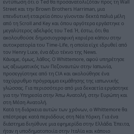
εντύπωση ότι ο Ted θα προσανατολιζόταν προς τη Wall
Street και την Brown Brothers Harriman, μια
επενδυτική εταιρεία όπου γίνονταν δεκτά παλιά μέλη
από τη Scroll and Key και όπου αργότερα εργάστηκε ο
μεγαλύτερος αδελφός του Ted. Ή, έστω, ότι θα
ακολουθούσε δημοσιογραφική καριέρα κάπου στην
αυτοκρατορία του Time-Life, η οποία είχε ιδρυθεί από
τον Henry Luce, ένα άξιο τέκνο της News.
Κάναμε, όμως, λάθος. Ο Whittemore, αφού υπηρέτησε
ως αξιωματικός των Πεζοναυτών στην Ιαπωνία,
προσεγγίστηκε από τη CIA και ακολούθησε ένα
ταχύρρυθμο πρόγραμμα εκμάθησης της ιαπωνικής
γλώσσας. Για περισσότερο από μια δεκαετία εργάστηκε
για την Υπηρεσία στην Άπω Ανατολή, στην Ευρώπη και
στη Μέση Ανατολή.
Κατά τη διάρκεια αυτών των χρόνων, ο Whittemore θα
επέστρεφε κατά περιόδους στη Νέα Υόρκη. Για ένα
διάστημα διηύθυνε μια εφημερίδα στην Ελλάδα. Έπειτα,
ήταν η υποδηματοποιία στην Ιταλία και κάποιο