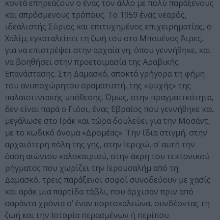
κοντά επηρεάζουν ο ένας τον άλλο με πολύ παράξενους
και απρόσμενους τρόπους. Το 1959 ένας νεαρός,
ιδεαλιστής Σύριος και επιτυχημένος επιχειρηματίας, ο
Χαλίμ, εγκαταλείπει τη ζωή του στο Μπουένος Άιρες,
για να επιστρέψει στην αρχαία γη, όπου γεννήθηκε, και
να βοηθήσει στην προετοιμασία της Αραβικής
Επανάστασης. Στη Δαμασκό, αποκτά γρήγορα τη φήμη
του ανυποχώρητου οραματιστή, της «ψυχής» της
παλαιστινιακής υπόθεσης. Όμως, στην πραγματικότητα,
δεν είναι παρά ο Γιόσι, ένας Εβραίος που γεννήθηκε και
μεγάλωσε στο Ιράκ και τώρα δουλεύει για την Μοσάντ,
με το κωδικό όνομα «Δρομέας». Την ίδια στιγμή, στην
αρχαιότερη πόλη της γης, στην Ιεριχώ, σ’ αυτή την
όαση αιώνιου καλοκαιριού, στην άκρη του τεκτονικού
ρήγματος που χωρίζει την Ιερουσαλήμ από τη
Δαμασκό, τρεις παράξενοι σοφοί συνοδεύουν με χασίς
και αράκ μια παρτίδα τάβλι, που άρχισαν πριν από
σαράντα χρόνια σ’ έναν πορτοκαλεώνα, συνδέοντας τη
ζωή και την Ιστορία περασμένων ή περίπου