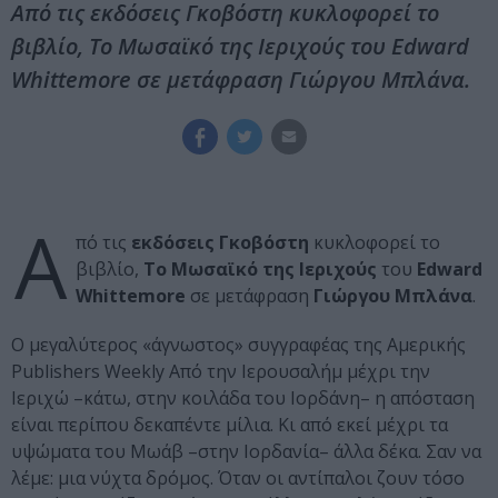
Από τις εκδόσεις Γκοβόστη κυκλοφορεί το
βιβλίο, Το Μωσαϊκό της Ιεριχούς του Edward
Whittemore σε μετάφραση Γιώργου Μπλάνα.
Α
πό τις
εκδόσεις Γκοβόστη
κυκλοφορεί το
βιβλίο,
Το Μωσαϊκό της Ιεριχούς
του
Edward
Whittemore
σε μετάφραση
Γιώργου Μπλάνα
.
Ο μεγαλύτερος «άγνωστος» συγγραφέας της Αμερικής
Publishers Weekly Από την Ιερουσαλήμ μέχρι την
Ιεριχώ –κάτω, στην κοιλάδα του Ιορδάνη– η απόσταση
είναι περίπου δεκαπέντε μίλια. Kι από εκεί μέχρι τα
υψώματα του Μωάβ –στην Ιορδανία– άλλα δέκα. Σαν να
λέμε: μια νύχτα δρόμος. Όταν οι αντίπαλοι ζουν τόσο