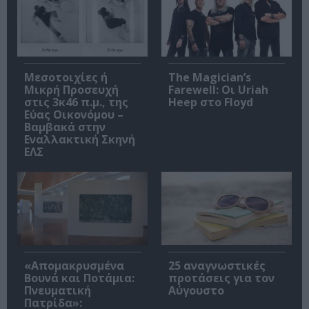
Μεσοτοιχίες ή
The Magician’s
Μικρή Προσευχή
Farewell: Οι Uriah
στις 3κ46 π.μ., της
Heep στο Floyd
Εύας Οικονόμου –
Βαμβακά στην
Εναλλακτική Σκηνή
ΕΛΣ
«Απομακρυσμένα
25 αναγνωστικές
Βουνά και Ποτάμια:
προτάσεις για τον
Πνευματική
Αύγουστο
Πατρίδα»: