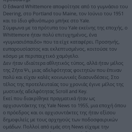
Ο Edward Whittemore αποφοίτησε από το γυμνάσιο του
Deering, στο Portland του Maine, τον Ιούνιο του 1951
και το ίδιο φθινόπωρο μπήκε στο Yale.
Σύμφωνα με τα πρότυπα του Yale εκείνης της εποχής, ο
Whittemore ήταν πολύ επιτυχημένος, ένα
«γυμνασιόπαιδο» που τα είχε καταφέρει. Προσηνής,
ευπαρουσίαστος και εκλεπτυσμένος, κοιτούσε τον
κόσμο με περιπαιχτικό χαμόγελο.
Δεν ήταν ιδιαίτερα αθλητικός τύπος, αλλά ήταν μέλος
της Ζήτα Ψι, μιας αδελφότητας φοιτητών που έπιναν
πολύ και είχαν καλές κοινωνικές διασυνδέσεις. Στο
τέλος της προτελευταίας του χρονιάς έγινε μέλος της
μυστικής αδελφότητας Scroll and Key.
Εκεί που διακρίθηκε πραγματικά ήταν ως
αρχισυντάκτης της Yale News το 1955, μια εποχή όπου
ο πρόεδρος και οι αρχισυντάκτες της ήταν εξίσου
δημοφιλείς με τους αρχηγούς των ποδοσφαιρικών
ομάδων. Πολλοί από εμάς στη News είχαμε την