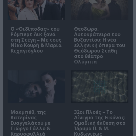
O «Οιδίποδας» του
Θεοδώρα,
Ρόμπερτ Άικ ξανά
Αυτοκράτειρα του
στη Στέγη – Με τους
Βυζαντίου: Η νέα
Νίκο Κουρή & Μαρία
ελληνική όπερα του
Κεχαγιόγλου
Θεόδωρου Στάθη
στο θέατρο
Ολύμπια
Μακμπέθ, της
32οι Πλοές – Το
Κατερίνας
Αίνιγμα της Εικόνας:
Ευαγγελάτου με
Ομαδική έκθεση στο
Γιώργο Γάλλο &
Ίδρυμα Π. & Μ.
Καρυοφυλλιά
Κυδωνιέως