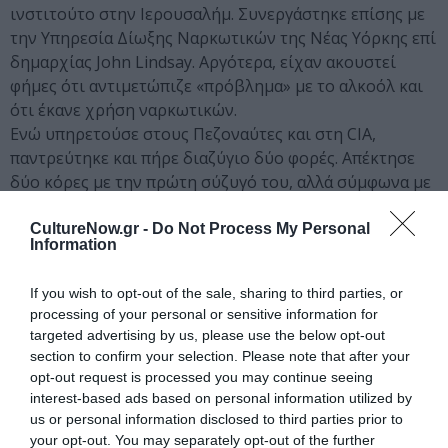
ινστιτούτο στην Ιερουσαλήμ. Συνεργάστηκε επίσης με
την Υπηρεσία Δίωξης Ναρκωτικών της Νέας Υόρκης επί
δημαρχίας John Lindsay. Αργότερα, είχαν ακουστεί
φήμες ότι αντιμετώπιζε «πρόβλημα» με το αλκοόλ και
ότι έκανε χρήση ναρκωτικών.
Ενώ υπηρετούσε στους Πεζοναύτες και στη CIA,
παντρεύτηκε και πήρε διαζύγιο δύο φορές. Απέκτησε
δύο κόρες με την πρώτη σύζυγό του, αλλά σύμφωνα με
τους όρους του διαζυγίου δεν επιτρεπόταν να τις
βλέπει. Έπειτα, μετά το δεύτερο διαζύγιο, συζούσε με
CultureNow.gr -
Do Not Process My Personal
Information
διάφορες γυναίκες. Ήταν πολλές και όλες τους απ’ ό,τι
φαίνεται ταλαντούχες: ζωγράφοι, φωτογράφοι,
If you wish to opt-out of the sale, sharing to third parties, or
γλύπτριες, χορεύτριες, αλλά ποτέ συγγραφείς.
processing of your personal or sensitive information for
Ακούγονταν και άλλες φήμες. Ότι είχε φύγει από τη CIA,
targeted advertising by us, please use the below opt-out
ότι ζούσε στην Κρήτη, ότι ήταν αδέκαρος, ότι έγραφε.
section to confirm your selection. Please note that after your
Και μετά, τίποτα. Ήταν σαφές πως εκείνος ο «ξανθός»
opt-out request is processed you may continue seeing
φοιτητής δεν είχε ακολουθήσει το δρόμο της φήμης
interest-based ads based on personal information utilized by
us or personal information disclosed to third parties prior to
και της δόξας.
your opt-out. You may separately opt-out of the further