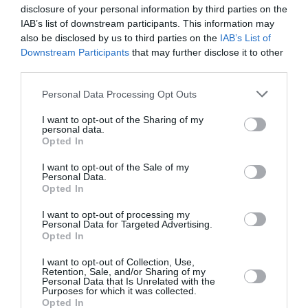
disclosure of your personal information by third parties on the
ΜΗΝ ΧΑΣΕΙΣ!
IAB’s list of downstream participants. This information may
also be disclosed by us to third parties on the
IAB’s List of
Downstream Participants
that may further disclose it to other
Γιανγκ Σιουάνγκ-τζι –
third parties.
«Ταϊβάν: Ημερολόγιο
Ταξιδιού»: Το φετινό Διεθνές
Personal Data Processing Opt Outs
Βραβείο Booker κυκλοφορεί
από τις εκδόσεις Βακχικόν
I want to opt-out of the Sharing of my
personal data.
Η νύφη φόρεσε μαύρα: Το
Opted In
νέο αστυνομικό
μυθιστόρημα του Κορνέλ
I want to opt-out of the Sale of my
Personal Data.
Γούλριτς
Opted In
I want to opt-out of processing my
Personal Data for Targeted Advertising.
Jay Neugeboren
Opted In
I want to opt-out of Collection, Use,
Retention, Sale, and/or Sharing of my
Ταυτότητα
Personal Data that Is Unrelated with the
Purposes for which it was collected.
Opted In
Πληροφορίες έκδοσης:
Σελίδες: 416, Διαστάσεις: 14 x 21,