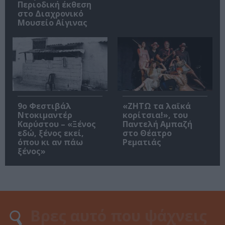
Περιοδική έκθεση
στο Διαχρονικό
Μουσείο Αίγινας
9ο Φεστιβάλ
«ΖΗΤΩ τα λαϊκά
Ντοκιμαντέρ
κορίτσια!», του
Καρύστου – «Ξένος
Παντελή Αμπαζή
εδώ, ξένος εκεί,
στο Θέατρο
όπου κι αν πάω
Ρεματιάς
ξένος»