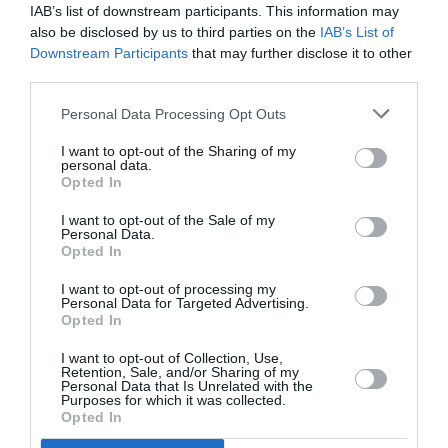
IAB’s list of downstream participants. This information may
also be disclosed by us to third parties on the
IAB’s List of
Downstream Participants
that may further disclose it to other
third parties.
Ακολουθήστε το Culturenow.gr
Personal Data Processing Opt Outs
I want to opt-out of the Sharing of my
personal data.
Opted In
Σχετικά Άρθρα
I want to opt-out of the Sale of my
Personal Data.
Opted In
I want to opt-out of processing my
Personal Data for Targeted Advertising.
Opted In
Η μακρά λίστα με
Έκθεση Βιβλίου
I want to opt-out of Collection, Use,
Retention, Sale, and/or Sharing of my
τις υποψηφιότητες
2026 στο Ναύπλιο
Personal Data that Is Unrelated with the
για το Βραβείο
Purposes for which it was collected.
Booker 2026
Opted In