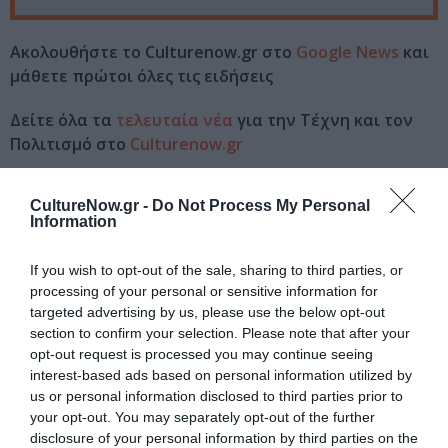
Ακολουθήστε το Culturenow.gr στο
Google News
και
μάθετε πρώτοι όλες τις ειδήσεις
Δείτε όλα τα
τελευταία νέα
για την Τέχνη και τον
Πολιτισμό στο
Culturenow.gr
Νέοι Διαγωνισμοί
❯
CultureNow.gr -
Do Not Process My Personal
Information
Tags
If you wish to opt-out of the sale, sharing to third parties, or
ΔΩΡΕΑΝ ΕΚΔΗΛΩΣΕΙΣ
ΕΚΔΟΣΕΙΣ ΚΑΣΤΑΝΙΩΤΗ
processing of your personal or sensitive information for
targeted advertising by us, please use the below opt-out
section to confirm your selection. Please note that after your
Newsletter
opt-out request is processed you may continue seeing
Κάθε βδομάδα στο e-mail σας τα τελευταία νέα για
interest-based ads based on personal information utilized by
την Τέχνη και τον Πολιτισμό!
us or personal information disclosed to third parties prior to
your opt-out. You may separately opt-out of the further
disclosure of your personal information by third parties on the