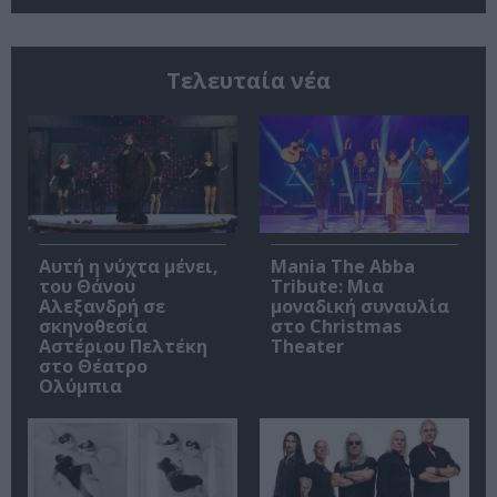
Τελευταία νέα
Αυτή η νύχτα μένει,
Mania The Abba
του Θάνου
Tribute: Μια
Αλεξανδρή σε
μοναδική συναυλία
σκηνοθεσία
στο Christmas
Αστέριου Πελτέκη
Theater
στο Θέατρο
Ολύμπια