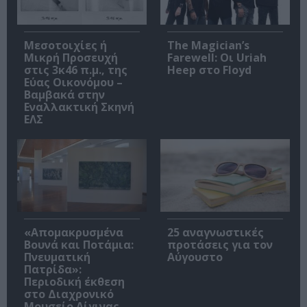
Μεσοτοιχίες ή
The Magician’s
Μικρή Προσευχή
Farewell: Οι Uriah
στις 3κ46 π.μ., της
Heep στο Floyd
Εύας Οικονόμου –
Βαμβακά στην
Εναλλακτική Σκηνή
ΕΛΣ
«Απομακρυσμένα
25 αναγνωστικές
Βουνά και Ποτάμια:
προτάσεις για τον
Πνευματική
Αύγουστο
Πατρίδα»:
Περιοδική έκθεση
στο Διαχρονικό
Μουσείο Αίγινας