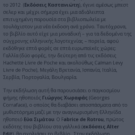
το 2012 (
Εκδόσεις Καστανιώτη
), έγινε αμέσως μπεστ
σελερ και μέχρι σήμερα έχει μια αδιάλειπτα
επιτυχημένη παρουσία στα βιβλιοπωλεία με
τουλάχιστον μια νέα έκδοση ανά χρόνο. Ταυτόχρονα,
το βιβλίο αυτό είχε μια μοναδική – για τα δεδομένα της
σύγχρονης ελληνικής λογοτεχνίας – πορεία, αφού
εκδόθηκε επτά φορές σε επτά ευρωπαϊκές χώρες:
Γαλλία (δύο φορές, την δεύτερη από τις εκδόσεις
Hachette Livre de Poche και ακολούθως Calman Levy
Livre de Poche), Μεγάλη Βρετανία, Ισπανία, Ιταλία,
Σερβία, Πορτογαλία, Βουλγαρία.
Την εκδήλωση αυτή θα παρουσιάσει ο παγκοσμίου
φήμης ηθοποιός
Γιώργος Χωραφάς
(Georges
Corraface), ο οποίος θα διαβάσει αποσπάσματα από το
μυθιστόρημα μαζί με την αναγνωρισμένη Ελληνίδα
ηθοποιό
Εύα Σιμάτου
. Ο F
abrice de Rotrou
, πρώτος
εκδότης του βιβλίου στα γαλλικά (
εκδόσεις Alter
Edit
), θα σχολιάσει το βιβλίο. Στην εκδήλωση