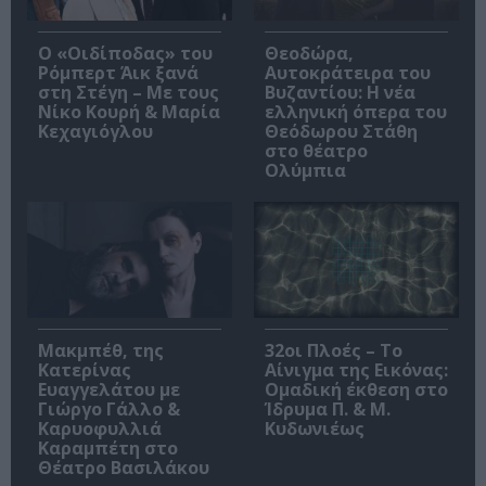
O «Οιδίποδας» του
Θεοδώρα,
Ρόμπερτ Άικ ξανά
Αυτοκράτειρα του
στη Στέγη – Με τους
Βυζαντίου: Η νέα
Νίκο Κουρή & Μαρία
ελληνική όπερα του
Κεχαγιόγλου
Θεόδωρου Στάθη
στο θέατρο
Ολύμπια
Μακμπέθ, της
32οι Πλοές – Το
Κατερίνας
Αίνιγμα της Εικόνας:
Ευαγγελάτου με
Ομαδική έκθεση στο
Γιώργο Γάλλο &
Ίδρυμα Π. & Μ.
Καρυοφυλλιά
Κυδωνιέως
Καραμπέτη στο
Θέατρο Βασιλάκου