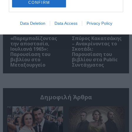
CONFIRM
Data Deletion
Data Access
Privacy Policy
«Παρεμποδίζοντας
Σπύρος Κακατσάκης
την αποστασία,
– Ανακρίνοντας το
Ιουλιανά 1965»:
Σκοτάδι:
Παρουσίαση του
Παρουσίαση του
βιβλίου στο
βιβλίου στα Public
Μεταξουργείο
Συντάγματος
Δημοφιλή Άρθρα