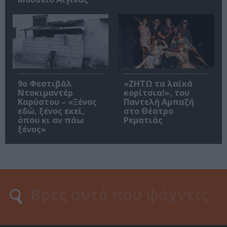
9ο Φεστιβάλ
«ΖΗΤΩ τα λαϊκά
Ντοκιμαντέρ
κορίτσια!», του
Καρύστου – «Ξένος
Παντελή Αμπαζή
εδώ, ξένος εκεί,
στο Θέατρο
όπου κι αν πάω
Ρεματιάς
ξένος»