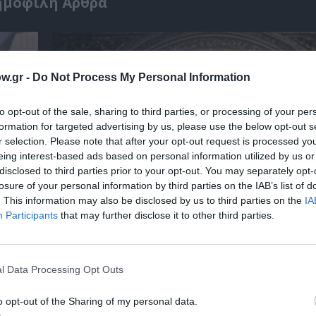
ημοφιλή Άρθρα
w.gr -
Do Not Process My Personal Information
to opt-out of the sale, sharing to third parties, or processing of your per
formation for targeted advertising by us, please use the below opt-out s
r selection. Please note that after your opt-out request is processed y
eing interest-based ads based on personal information utilized by us or
disclosed to third parties prior to your opt-out. You may separately opt-
losure of your personal information by third parties on the IAB’s list of
. This information may also be disclosed by us to third parties on the
IA
Participants
that may further disclose it to other third parties.
 – Με
Θεοδώρα, Αυτοκράτειρα του Βυζαντίου: Η ν
ελληνική όπερα του Θεόδωρου Στάθη στο 
Ολύμπια
l Data Processing Opt Outs
o opt-out of the Sharing of my personal data.