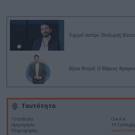
Τυχερό αστέρι: Θοδωρής Βουτσι
Χέρια Φτερά: Ο Μάριος Φραγκο
Ταυτότητα
Τοποθεσία
Ο.Α.Κ.Α.
Ημερομηνία
19 Σεπτεμβρ
Πληροφορίες
www.thetiki