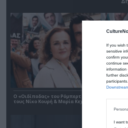
Δ
CultureNo
If you wish 
sensitive in
confirm you
continue se
information 
further disc
participants
Downstream 
O «Οιδίποδας» του Ρόμπερτ Άικ ξανά στη Στέγη
τους Νίκο Κουρή & Μαρία Κεχαγιόγλου
Persona
I want t