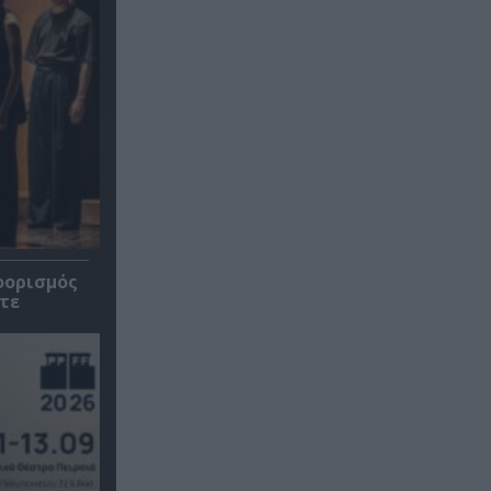
οορισμός
τε