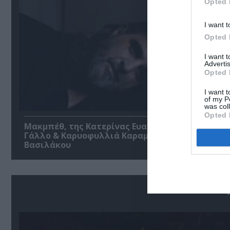
Opted 
I want t
Opted 
I want 
Advertis
Opted 
I want t
of my P
was col
Opted 
Μακμπέθ, της Κατερίνας Ευαγγελάτου με Γιώργ
Γάλλο & Καρυοφυλλιά Καραμπέτη στο Θέατρο
Βασιλάκου