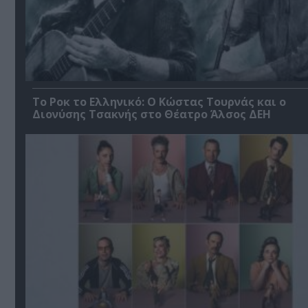
Το Ροκ το Ελληνικό: Ο Κώστας Τουρνάς και ο
Διονύσης Τσακνής στο Θέατρο Άλσος ΔΕΗ