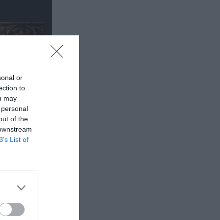
sonal or
ection to
ou may
 personal
out of the
 downstream
B’s List of
έα
θέατρο