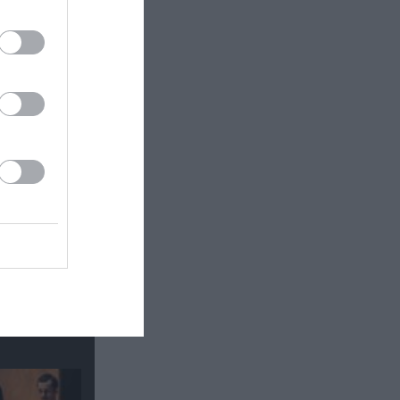
κή έκθεση