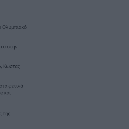
το Ολυμπιακό
ρτυ στην
e, Κώστας
 στα φετινά
e και
ς της