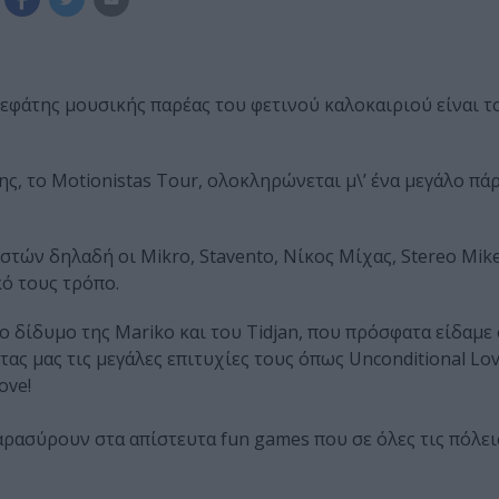
 κεφάτης μουσικής παρέας του φετινού καλοκαιριού είναι 
ς, τo Motionistas Tour, ολοκληρώνεται μ\’ ένα μεγάλο πά
στών δηλαδή οι Mikro, Stavento, Νίκος Μίχας, Stereo Mik
κό τους τρόπο.
Το δίδυμο της Mariko και του Tidjan, που πρόσφατα είδαμε
ας μας τις μεγάλες επιτυχίες τους όπως Unconditional Lov
ove!
παρασύρουν στα απίστευτα fun games που σε όλες τις πόλει