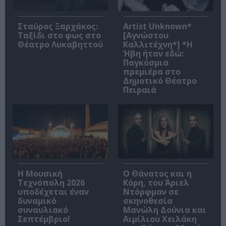
Σταύρος Ξαρχάκος:
Artist Unknown*
Ταξίδι στο φως στο
[Αγνώστου
Θέατρο Λυκαβηττού
Καλλιτέχνη*] *Η
Ήβη ήταν εδώ:
Παγκόσμια
πρεμιέρα στο
Δημοτικό Θέατρο
Πειραιά
Η Μουσική
Ο Θάνατος και η
Τεχνόπολη 2026
Κόρη, του Άριελ
υποδέχεται έναν
Ντόρφμαν σε
δυναμικό
σκηνοθεσία
συναυλιακό
Μανώλη Δούνια και
Σεπτέμβριο!
Αιμίλιου Χειλάκη