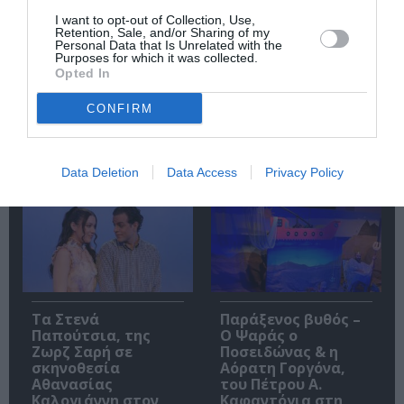
I want to opt-out of Collection, Use,
Retention, Sale, and/or Sharing of my
Personal Data that Is Unrelated with the
Purposes for which it was collected.
ΚΠΙΣΝ: Park your
O κύριος Βρομύλος,
Opted In
Cinema – Αύγουστος
του Ντέιβιντ
2026
Ουάλιαμς σε
CONFIRM
σκηνοθεσία
Δημήτρη Δεγαΐτη
στο 12ο Διεθνές
Φεστιβάλ Άνδρου
Data Deletion
Data Access
Privacy Policy
Τα Στενά
Παράξενος βυθός –
Παπούτσια, της
Ο Ψαράς ο
Ζωρζ Σαρή σε
Ποσειδώνας & η
σκηνοθεσία
Αόρατη Γοργόνα,
Αθανασίας
του Πέτρου Α.
Καλογιάννη στον
Καφαντόγια στη