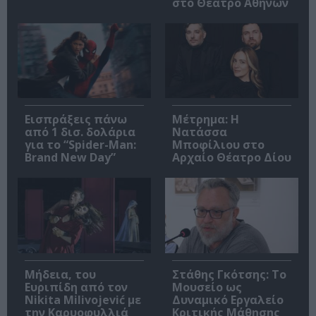
στο Θέατρο Αθηνών
Εισπράξεις πάνω
Μέτρημα: Η
από 1 δισ. δολάρια
Νατάσσα
για το “Spider-Man:
Μποφίλιου στο
Brand New Day”
Αρχαίο Θέατρο Δίου
Μήδεια, του
Στάθης Γκότσης: Το
Ευριπίδη από τον
Μουσείο ως
Nikita Milivojević με
Δυναμικό Εργαλείο
την Καρυοφυλλιά
Κριτικής Μάθησης