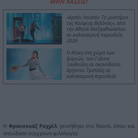
ΜΗΝ ΧΑΣΕΙΣ!
«Αρσέν Λουπέν: Το μυστήριο
της Κούφιας Βελόνας», από
την Αθηνά Χατζηαθανασίου
σε καλοκαιρινή περιοδεία
2026
Η Αλίκη στη χώρα των
ψαριών, του Γιάννη
Ξανθούλη σε σκηνοθεσία
Χρήστου Τριπόδη σε
καλοκαιρινή περιοδεία
Η
Φρανσουάζ Ραχμίλ
γεννήθηκε στο Νανσί, όπου και
σπούδασε σύγχρονη φιλολογία.