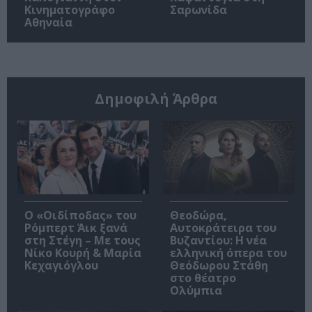
Κινηματογράφο
Σαρωνίδα
Αθηναία
Δημοφιλή Άρθρα
O «Οιδίποδας» του
Θεοδώρα,
Ρόμπερτ Άικ ξανά
Αυτοκράτειρα του
στη Στέγη – Με τους
Βυζαντίου: Η νέα
Νίκο Κουρή & Μαρία
ελληνική όπερα του
Κεχαγιόγλου
Θεόδωρου Στάθη
στο θέατρο
Ολύμπια