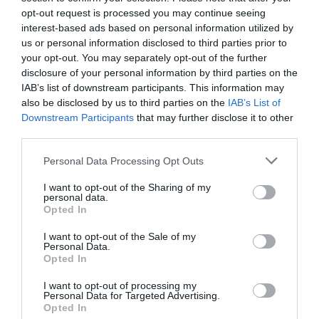
ΕΚΔΟΣΕΙΣ ΚΕΔΡΟΣ
ΠΑΙΔΙΚΟ ΒΙΒΛΙΟ
opt-out request is processed you may continue seeing
interest-based ads based on personal information utilized by
Newsletter
us or personal information disclosed to third parties prior to
your opt-out. You may separately opt-out of the further
Κάθε βδομάδα στο e-mail σας τα τελευταία νέα για
disclosure of your personal information by third parties on the
την Τέχνη και τον Πολιτισμό!
IAB’s list of downstream participants. This information may
also be disclosed by us to third parties on the
IAB’s List of
Downstream Participants
that may further disclose it to other
third parties.
Personal Data Processing Opt Outs
Ακολουθήστε το Culturenow.gr
I want to opt-out of the Sharing of my
personal data.
Opted In
I want to opt-out of the Sale of my
Personal Data.
Σχετικά Άρθρα
Opted In
I want to opt-out of processing my
Personal Data for Targeted Advertising.
Opted In