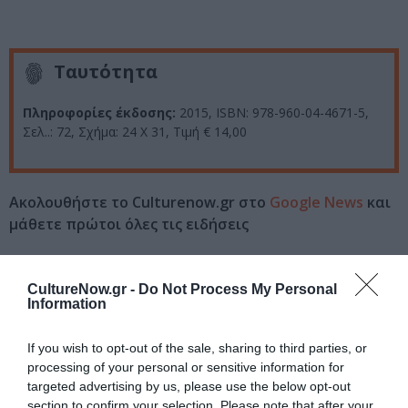
Ταυτότητα
Πληροφορίες έκδοσης:
2015, ISBN: 978-960-04-4671-5,
Σελ..: 72, Σχήμα: 24 Χ 31,
Τιμή
€ 14,00
Ακολουθήστε το Culturenow.gr στο
Google News
και
μάθετε πρώτοι όλες τις ειδήσεις
Δείτε όλα τα
τελευταία νέα
για την Τέχνη και τον
Πολιτισμό στο
Culturenow.gr
CultureNow.gr -
Do Not Process My Personal
Information
Νέοι Διαγωνισμοί
❯
If you wish to opt-out of the sale, sharing to third parties, or
processing of your personal or sensitive information for
Tags
targeted advertising by us, please use the below opt-out
section to confirm your selection. Please note that after your