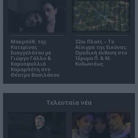
Μακμπέθ, της
32οι Πλοές – Το
Κατερίνας
Αίνιγμα της Εικόνας:
Ευαγγελάτου με
Ομαδική έκθεση στο
Γιώργο Γάλλο &
Ίδρυμα Π. & Μ.
Καρυοφυλλιά
Κυδωνιέως
Καραμπέτη στο
Θέατρο Βασιλάκου
Τελευταία νέα