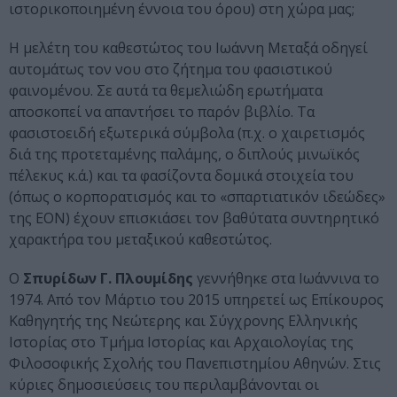
ιστορικοποιημένη έννοια του όρου) στη χώρα μας;
Η μελέτη του καθεστώτος του Ιωάννη Μεταξά οδηγεί
αυτομάτως τον νου στο ζήτημα του φασιστικού
φαινομένου. Σε αυτά τα θεμελιώδη ερωτήματα
αποσκοπεί να απαντήσει το παρόν βιβλίο. Τα
φασιστοειδή εξωτερικά σύμβολα (π.χ. ο χαιρετισμός
διά της προτεταμένης παλάμης, ο διπλούς μινωϊκός
πέλεκυς κ.ά.) και τα φασίζοντα δομικά στοιχεία του
(όπως ο κορπορατισμός και το «σπαρτιατικόν ιδεώδες»
της ΕΟΝ) έχουν επισκιάσει τον βαθύτατα συντηρητικό
χαρακτήρα του μεταξικού καθεστώτος.
Ο
Σπυρίδων Γ. Πλουμίδης
γεννήθηκε στα Ιωάννινα το
1974. Από τον Μάρτιο του 2015 υπηρετεί ως Επίκουρος
Καθηγητής της Νεώτερης και Σύγχρονης Ελληνικής
Ιστορίας στο Τμήμα Ιστορίας και Αρχαιολογίας της
Φιλοσοφικής Σχολής του Πανεπιστημίου Αθηνών. Στις
κύριες δημοσιεύσεις του περιλαμβάνονται οι