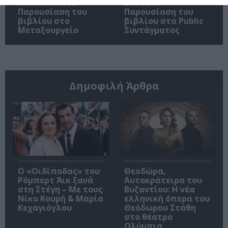
Ιουλιανά 1965»:
Σκοτάδι:
Παρουσίαση του
Παρουσίαση του
βιβλίου στο
βιβλίου στα Public
Μεταξουργείο
Συντάγματος
Δημοφιλή Άρθρα
O «Οιδίποδας» του
Θεοδώρα,
Ρόμπερτ Άικ ξανά
Αυτοκράτειρα του
στη Στέγη – Με τους
Βυζαντίου: Η νέα
Νίκο Κουρή & Μαρία
ελληνική όπερα του
Κεχαγιόγλου
Θεόδωρου Στάθη
στο θέατρο
Ολύμπια