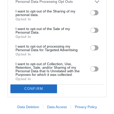
Personal Data Processing Opt Outs
Σχετικά Άρθρα
I want to opt-out of the Sharing of my
personal data.
Opted In
I want to opt-out of the Sale of my
Personal Data.
Opted In
I want to opt-out of processing my
Η μακρά λίστα με
Έκθεση Βιβλίου
Personal Data for Targeted Advertising.
τις υποψηφιότητες
2026 στο Ναύπλιο
Opted In
για το Βραβείο
Booker 2026
I want to opt-out of Collection, Use,
Retention, Sale, and/or Sharing of my
Personal Data that Is Unrelated with the
Purposes for which it was collected.
Opted In
CONFIRM
«Παρεμποδίζοντας
Σπύρος Κακατσάκης
Data Deletion
Data Access
Privacy Policy
την αποστασία,
– Ανακρίνοντας το