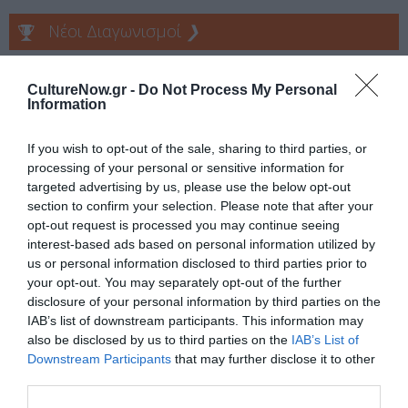
Νέοι Διαγωνισμοί
❯
Tags
CultureNow.gr -
Do Not Process My Personal
Information
ΕΚΔΟΣΕΙΣ ΕΣΤΙΑ
If you wish to opt-out of the sale, sharing to third parties, or
Newsletter
processing of your personal or sensitive information for
targeted advertising by us, please use the below opt-out
Κάθε βδομάδα στο e-mail σας τα τελευταία νέα για
section to confirm your selection. Please note that after your
την Τέχνη και τον Πολιτισμό!
opt-out request is processed you may continue seeing
interest-based ads based on personal information utilized by
us or personal information disclosed to third parties prior to
your opt-out. You may separately opt-out of the further
disclosure of your personal information by third parties on the
IAB’s list of downstream participants. This information may
Ακολουθήστε το Culturenow.gr
also be disclosed by us to third parties on the
IAB’s List of
Downstream Participants
that may further disclose it to other
third parties.