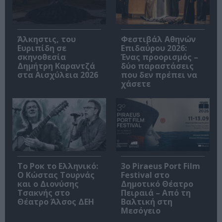
Άλκηστις, του
Φεστιβάλ Αθηνών
Ευριπίδη σε
Επιδαύρου 2026:
σκηνοθεσία
Ένας προορισμός –
Δημήτρη Καραντζά
δύο παραστάσεις
στα Αισχύλεια 2026
που δεν πρέπει να
χάσετε
Το Ροκ το Ελληνικό:
3o Piraeus Port Film
Ο Κώστας Τουρνάς
Festival στο
και ο Διονύσης
Δημοτικό Θέατρο
Τσακνής στο
Πειραιά – Από τη
Θέατρο Άλσος ΔΕΗ
Βαλτική στη
Μεσόγειο