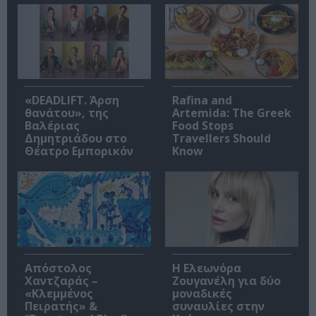
«DEADLIFT. Άρση
Rafina and
θανάτου», της
Artemida: The Greek
Βαλέριας
Food Stops
Δημητριάδου στο
Travellers Should
Θέατρο Εμπορικόν
Know
Απόστολος
Η Ελεωνόρα
Χαντζαράς –
Ζουγανέλη για δύο
«Κλεμμένος
μοναδικές
Πειρατής» &
συναυλίες στην