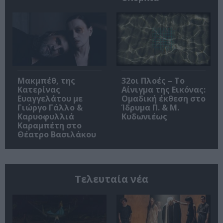
Μακμπέθ, της
32οι Πλοές – Το
Κατερίνας
Αίνιγμα της Εικόνας:
Ευαγγελάτου με
Ομαδική έκθεση στο
Γιώργο Γάλλο &
Ίδρυμα Π. & Μ.
Καρυοφυλλιά
Κυδωνιέως
Καραμπέτη στο
Θέατρο Βασιλάκου
Τελευταία νέα