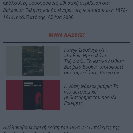
ακόλουθες μονογραφίες:
Εθνοτική συμβίωση στα
Βαλκάνια: Έλληνες και Βούλγαροι στη Φιλιππούπολη 1878-
1914
, εκδ. Πατάκης, Αθήνα 2006.
ΜΗΝ ΧΑΣΕΙΣ!
Γιανγκ Σιουάνγκ-τζι –
«Ταϊβάν: Ημερολόγιο
Ταξιδιού»: Το φετινό Διεθνές
Βραβείο Booker κυκλοφορεί
από τις εκδόσεις Βακχικόν
Η νύφη φόρεσε μαύρα: Το
νέο αστυνομικό
μυθιστόρημα του Κορνέλ
Γούλριτς
Η ελληνοβουλγαρική κρίση του 1924-25: Ο πόλεμος της