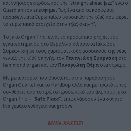
και γνήσιος εκπρόσωπος της “straight ahead jazz” ενώ o
Guardian τον επευφημεί “ως ένα από τα κορυφαία
παραδείγματα Ευρωπαίων μουσικών της τζαζ που φέρει
το ευρωπαϊκό στοιχείο στην τζαζ σκηνή”.
Το Jako Organ Trio, είναι το προσωπικό project του
εγκατεστημένου στο Βερολίνο κιθαρίστα Ιάκωβου
Συμεωνίδη με τους χαρισματικούς μουσικούς της νέας
γενιάς της τζαζ σκηνής, τον
Παναγιώτη Σμαρνάκη
στο
hammond organ και τον
Παναγιώτη Θέμα
στα ντραμς.
Με ρεπερτόριο που βασίζεται στην παράδοση του
Organ Quartet και το Hardbop αλλά και με πρωτότυπες
συνθέσεις από το πρώτο προσωπικό του άλμπουμ Jako
Organ Trio –
“Safe Place”
, επιφυλάσσουν ένα δυνατό
live γεμάτο ενέργεια και groove.
ΜΗΝ ΧΑΣΕΙΣ!