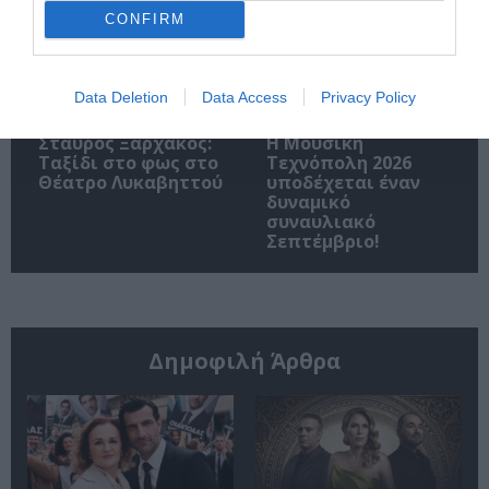
CONFIRM
Data Deletion
Data Access
Privacy Policy
Σταύρος Ξαρχάκος:
Η Μουσική
Ταξίδι στο φως στο
Τεχνόπολη 2026
Θέατρο Λυκαβηττού
υποδέχεται έναν
δυναμικό
συναυλιακό
Σεπτέμβριο!
Δημοφιλή Άρθρα