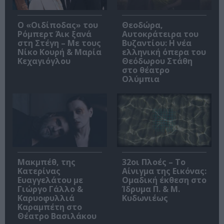
O «Οιδίποδας» του
Θεοδώρα,
Ρόμπερτ Άικ ξανά
Αυτοκράτειρα του
στη Στέγη – Με τους
Βυζαντίου: Η νέα
Νίκο Κουρή & Μαρία
ελληνική όπερα του
Κεχαγιόγλου
Θεόδωρου Στάθη
στο θέατρο
Ολύμπια
Μακμπέθ, της
32οι Πλοές – Το
Κατερίνας
Αίνιγμα της Εικόνας:
Ευαγγελάτου με
Ομαδική έκθεση στο
Γιώργο Γάλλο &
Ίδρυμα Π. & Μ.
Καρυοφυλλιά
Κυδωνιέως
Καραμπέτη στο
Θέατρο Βασιλάκου