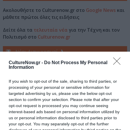
Ακολουθήστε το Culturenow.gr στο
Google News
και
μάθετε πρώτοι όλες τις ειδήσεις
Δείτε όλα τα
τελευταία νέα
για την Τέχνη και τον
Πολιτισμό στο
Culturenow.gr
Νέοι Διαγωνισμοί
❯
CultureNow.gr -
Do Not Process My Personal
Tags
Information
JAZZ - BLUES - ETHNIC
ΣΥΝΑΥΛΙΕΣ 2022
If you wish to opt-out of the sale, sharing to third parties, or
processing of your personal or sensitive information for
Newsletter
targeted advertising by us, please use the below opt-out
section to confirm your selection. Please note that after your
Κάθε βδομάδα στο e-mail σας τα τελευταία νέα για
opt-out request is processed you may continue seeing
την Τέχνη και τον Πολιτισμό!
interest-based ads based on personal information utilized by
us or personal information disclosed to third parties prior to
your opt-out. You may separately opt-out of the further
disclosure of your personal information by third parties on the