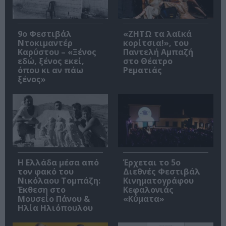
9ο Φεστιβάλ
«ΖΗΤΩ τα λαϊκά
Ντοκιμαντέρ
κορίτσια!», του
Καρύστου – «Ξένος
Παντελή Αμπαζή
εδώ, ξένος εκεί,
στο Θέατρο
όπου κι αν πάω
Ρεματιάς
ξένος»
Η Ελλάδα μέσα από
Έρχεται το 5ο
τον φακό του
Διεθνές Φεστιβάλ
Νικόλαου Τομπάζη:
Κινηματογράφου
Έκθεση στο
Κεφαλονιάς
Μουσείο Πάνου &
«Κύματα»
Ηλία Ηλιόπουλου