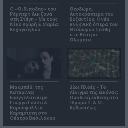
O «Οιδίποδας» του
Θεοδώρα,
Ρόμπερτ Άικ ξανά
Αυτοκράτειρα του
στη Στέγη – Με τους
Βυζαντίου: Η νέα
Νίκο Κουρή & Μαρία
ελληνική όπερα του
Κεχαγιόγλου
Θεόδωρου Στάθη
στο θέατρο
Ολύμπια
Μακμπέθ, της
32οι Πλοές – Το
Κατερίνας
Αίνιγμα της Εικόνας:
Ευαγγελάτου με
Ομαδική έκθεση στο
Γιώργο Γάλλο &
Ίδρυμα Π. & Μ.
Καρυοφυλλιά
Κυδωνιέως
Καραμπέτη στο
Θέατρο Βασιλάκου