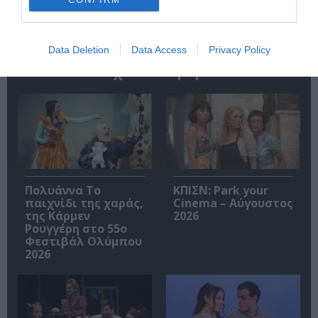
Data Deletion
Data Access
Privacy Policy
Σχετικά Άρθρα
Πολυάννα Το
ΚΠΙΣΝ: Park your
παιχνίδι της χαράς,
Cinema – Αύγουστος
της Κάρμεν
2026
Ρουγγέρη στο 55ο
Φεστιβάλ Ολύμπου
2026