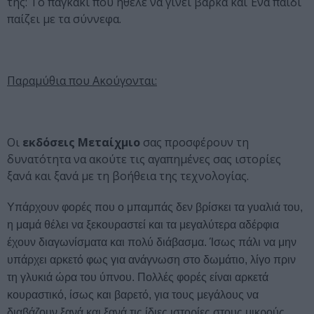
της:
Το παγκάκι που ήθελε να γίνει βάρκα
και
Ένα παιδί
παίζει με τα σύννεφα
.
Παραμύθια που Ακούγονται:
Οι
εκδόσεις Μεταίχμιο
σας προσφέρουν τη
δυνατότητα να ακούτε τις αγαπημένες σας ιστορίες
ξανά και ξανά με τη βοήθεια της τεχνολογίας.
Υπάρχουν φορές που ο μπαμπάς δεν βρίσκει τα γυαλιά του,
η μαμά θέλει να ξεκουραστεί και τα μεγαλύτερα αδέρφια
έχουν διαγωνίσματα και πολύ διάβασμα. Ίσως πάλι να μην
υπάρχει αρκετό φως για ανάγνωση στο δωμάτιο, λίγο πριν
τη γλυκιά ώρα του ύπνου. Πολλές φορές είναι αρκετά
κουραστικό, ίσως και βαρετό, για τους μεγάλους να
διαβάζουν ξανά και ξανά τις ίδιες ιστορίες στους μικρούς