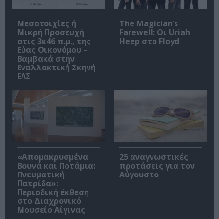
Μεσοτοιχίες ή
The Magician’s
Μικρή Προσευχή
Farewell: Οι Uriah
στις 3κ46 π.μ., της
Heep στο Floyd
Εύας Οικονόμου –
Βαμβακά στην
Εναλλακτική Σκηνή
ΕΛΣ
«Απομακρυσμένα
25 αναγνωστικές
Βουνά και Ποτάμια:
προτάσεις για τον
Πνευματική
Αύγουστο
Πατρίδα»:
Περιοδική έκθεση
στο Διαχρονικό
Μουσείο Αίγινας