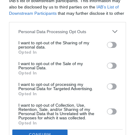
IAB’s list of downstream participants. This information may
also be disclosed by us to third parties on the
IAB’s List of
Δείτε όλα τα
τελευταία νέα
για την Τέχνη και τον
Downstream Participants
that may further disclose it to other
Πολιτισμό στο
Culturenow.gr
third parties.
Νέοι Διαγωνισμοί
❯
Personal Data Processing Opt Outs
I want to opt-out of the Sharing of my
Tags
personal data.
Opted In
ΕΚΔΟΣΕΙΣ ΜΕΤΑΙΧΜΙΟ
ΠΑΙΔΙΚΟ ΒΙΒΛΙΟ
I want to opt-out of the Sale of my
Personal Data.
Opted In
Newsletter
I want to opt-out of processing my
Κάθε βδομάδα στο e-mail σας τα τελευταία νέα για
Personal Data for Targeted Advertising.
την Τέχνη και τον Πολιτισμό!
Opted In
I want to opt-out of Collection, Use,
Retention, Sale, and/or Sharing of my
Personal Data that Is Unrelated with the
Purposes for which it was collected.
Opted In
Ακολουθήστε το Culturenow.gr
CONFIRM