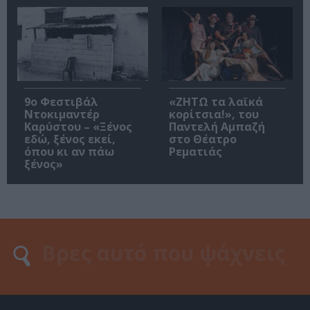
9ο Φεστιβάλ
«ΖΗΤΩ τα λαϊκά
Ντοκιμαντέρ
κορίτσια!», του
Καρύστου – «Ξένος
Παντελή Αμπαζή
εδώ, ξένος εκεί,
στο Θέατρο
όπου κι αν πάω
Ρεματιάς
ξένος»