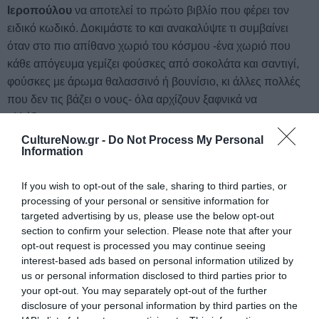
Ιεροπούλου
να αποτελεί το πρώτο βιβλίο που φέρει τον
ειδικό κωδικό. Δοκιμάστε το και ανακαλύψτε τι συμβαίνει
όταν στο πιο απίθανο χωριό του κόσμου -ένα χωριό που
κάθε απόγευμα γεμίζει φούσκες από σοκολάτα και σαντιγί,
φούσκες με άρωμα θαλασσινό ή βουνίσιο, κι άλλες πολλές
που δεν τις βάζει ο νους- όλα αρχίζουν ξαφνικά να
αλλάζουν.
CultureNow.gr -
Do Not Process My Personal
Information
If you wish to opt-out of the sale, sharing to third parties, or
Ταυτότητα
processing of your personal or sensitive information for
targeted advertising by us, please use the below opt-out
Πληροφορίες έκδοσης:
ISBN: 978-618-03-0174-8, Σελίδες:
section to confirm your selection. Please note that after your
64, Ημερομηνία έκδοσης: 08/02/2016, Αρχική τιμή: 6,60 €
opt-out request is processed you may continue seeing
interest-based ads based on personal information utilized by
us or personal information disclosed to third parties prior to
Ακολουθήστε το Culturenow.gr στο
Google News
και
your opt-out. You may separately opt-out of the further
disclosure of your personal information by third parties on the
μάθετε πρώτοι όλες τις ειδήσεις