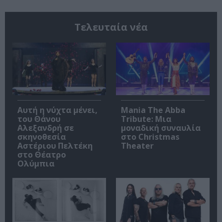
Τελευταία νέα
Αυτή η νύχτα μένει,
Mania The Abba
του Θάνου
Tribute: Μια
Αλεξανδρή σε
μοναδική συναυλία
σκηνοθεσία
στο Christmas
Αστέριου Πελτέκη
Theater
στο Θέατρο
Ολύμπια