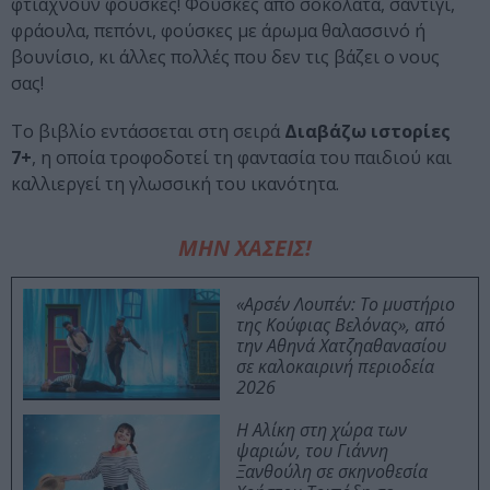
φτιάχνουν φούσκες! Φούσκες από σοκολάτα, σαντιγί,
φράουλα, πεπόνι, φούσκες με άρωμα θαλασσινό ή
βουνίσιο, κι άλλες πολλές που δεν τις βάζει ο νους
σας!
Το βιβλίο εντάσσεται στη σειρά
Διαβάζω ιστορίες
7+
, η οποία τροφοδοτεί τη φαντασία του παιδιού και
καλλιεργεί τη γλωσσική του ικανότητα.
ΜΗΝ ΧΑΣΕΙΣ!
«Αρσέν Λουπέν: Το μυστήριο
της Κούφιας Βελόνας», από
την Αθηνά Χατζηαθανασίου
σε καλοκαιρινή περιοδεία
2026
Η Αλίκη στη χώρα των
ψαριών, του Γιάννη
Ξανθούλη σε σκηνοθεσία