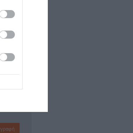
 εδώ!
❯