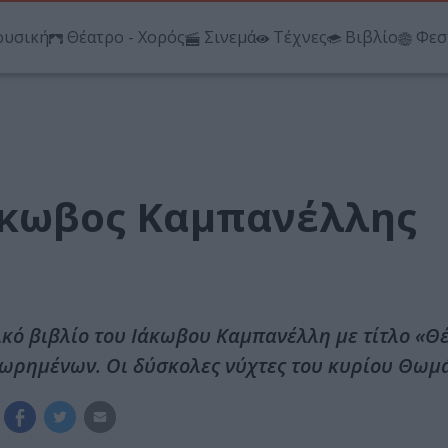
υσική
Θέατρο - Χορός
Σινεμά
Τέχνες
Βιβλίο
Φεσ
Ιάκωβος Καμπανέλλης
ικό βιβλίο του Ιάκωβου Καμπανέλλη με τίτλο «Θ
ιμωρημένων. Οι δύσκολες νύχτες του κυρίου Θωμά.