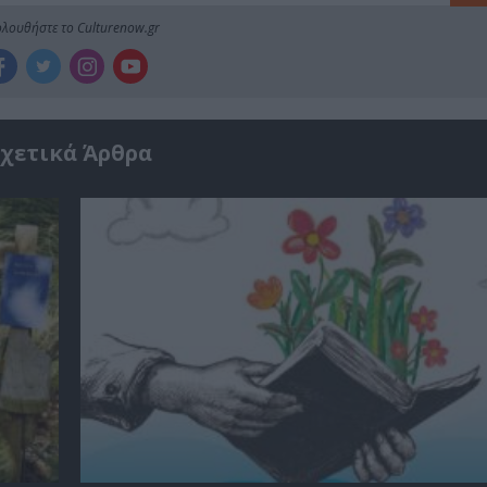
λουθήστε το Culturenow.gr
χετικά Άρθρα