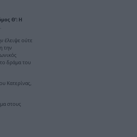
μος Θ’: Η
»
.
ν έλειψε ούτε
η την
νωνικός
το δράμα του
ου Κατερίνας,
ημα στους