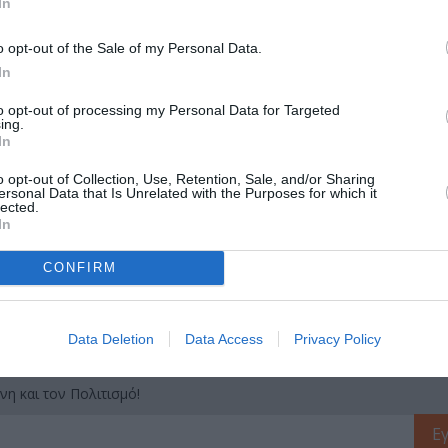
In
-4484-1, Σελ.: 224, Σχήμα: 14 Χ 20,6, Τιμή: 15.00€
o opt-out of the Sale of my Personal Data.
In
μάθετε πρώτοι όλες τις ειδήσεις
to opt-out of processing my Personal Data for Targeted
ing.
In
ολιτισμό στο
Culturenow.gr
o opt-out of Collection, Use, Retention, Sale, and/or Sharing
ersonal Data that Is Unrelated with the Purposes for which it
r
Δες
lected.
In
CONFIRM
Data Deletion
Data Access
Privacy Policy
νη και τον Πολιτισμό!