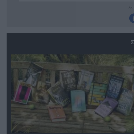
Ακο
Σ