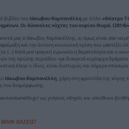
κό βιβλίο του
Ιάκωβου Καμπανέλλη
με τίτλο
«Θέατρο Τό
ημένων. Οι δύσκολες νύχτες του κυρίου Θωμά. (2014)
ντά μας ο Ιάκωβος Καμπανέλλης, κι όμως είναι σαν να μη
 αφαίμαξη και την έντονη κοινωνική κρίση που μαστίζει όλ
α. […] Κατά μια τραγική ειρωνεία η θεματολογία και ο κοι
ών της πρώτης περιόδου «με διακριτά κυρίαρχα δράματα 
στικά έλεγε ο ίδιος, είναι δυστυχώς και σήμερα επίκαιρα.
ίο
Ιάκωβου Καμπανέλλη
, χάρη στη φροντίδα της κόρης τ
ής του διαμόρφωσης.
www.kambanellis.gr/ ως γνήσιος οδηγός και υπεύθυνο βοήθ
ΜΗΝ ΧΑΣΕΙΣ!