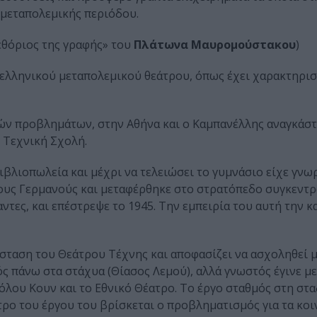
 μεταπολεμικής περιόδου.
μεθόριος της γραφής» του
Πλάτωνα Μαυρομούστακου
)
 ελληνικού μεταπολεμικού θεάτρου, όπως έχει χαρακτηρισ
κών προβλημάτων, στην Αθήνα και ο Καμπανέλλης αναγκάστ
ή Τεχνική Σχολή.
ιβλιοπωλεία και μέχρι να τελειώσει το γυμνάσιο είχε γνω
τους Γερμανούς και μεταφέρθηκε στο στρατόπεδο συγκεντ
τες, και επέστρεψε το 1945. Την εμπειρία του αυτή την κ
σταση του Θεάτρου Τέχνης και αποφασίζει να ασχοληθεί μ
ς πάνω στα στάχυα (Θίασος Λεμού), αλλά γνωστός έγινε με
όλου Κουν και το Εθνικό Θέατρο. Το έργο σταθμός στη στ
τρο του έργου του βρίσκεται ο προβληματισμός για τα κο