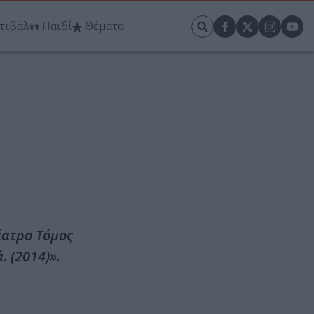
τιβάλ
Παιδί
Θέματα
έατρο Τόμος
 (2014)».