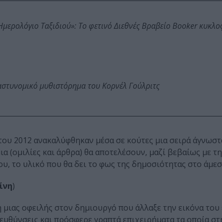
: Ημερολόγιο Ταξιδιού»: Το φετινό Διεθνές Βραβείο Booker κυκλ
αστυνομικό μυθιστόρημα του Κορνέλ Γούλριτς
 του 2012 ανακαλύφθηκαν μέσα σε κούτες μια σειρά άγνωστ
ια (ομιλίες και άρθρα) θα αποτελέσουν, μαζί βεβαίως με τη
, το υλικό που θα δει το φως της δημοσιότητας στο άμεσ
ίνη
)
 μιας οφειλής στον δημιουργό που άλλαξε την εικόνα του
ευθύνσεις και πρόσφερε γραπτά επιχειρήματα τα οποία στ