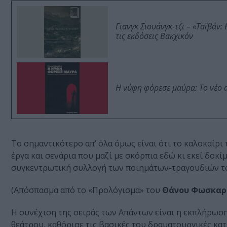
Γιανγκ Σιουάνγκ-τζι – «Ταϊβάν
τις εκδόσεις Βακχικόν
Η νύφη φόρεσε μαύρα: Το νέο 
Το σημαντικότερο απ’ όλα όμως είναι ότι το καλοκαίρι
έργα και σενάρια που μαζί με σκόρπια εδώ κι εκεί δοκίμ
συγκεντρωτική συλλογή των ποιημάτων-τραγουδιών του
(Απόσπασμα από το «Προλόγισμα» του
Θάνου Φωσκαρ
Η συνέχιση της σειράς των Απάντων είναι η εκπλήρωση
θεάτρου, καθόρισε τις βασικές του δραματουργικές κατ