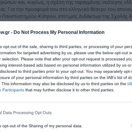
ρώπων και, κυρίως, η σχέση της ταραγμένης νεότερης ελ
ας. Για την προσφορά του στο ελληνικό θέατρο του απονε
ου Πανεπιστημίου Κύπρου, επίτιμος Διδάκτωρ της Σχολής
της Θεατρολογικής Σχολής του Πανεπιστημίου Αθηνών.
w.gr -
Do Not Process My Personal Information
 και τιμήθηκε από τον Πρόεδρο της Ελληνικής Δημοκρατί
ς Ελλήνων Θεατρικών Συγγραφέων. Έργα του έχουν παρου
to opt-out of the sale, sharing to third parties, or processing of your per
υλγαρία, Ουγγαρία, Σοβιετική Ένωση, Γερμανία).
formation for targeted advertising by us, please use the below opt-out s
r selection. Please note that after your opt-out request is processed y
ογράφου, η οποία άσκησε τεράστια επίδραση στους σύγχρο
eing interest-based ads based on personal information utilized by us or
ινίες σταθμούς του ελληνικού κινηματογράφου («Στέλλα» τ
disclosed to third parties prior to your opt-out. You may separately opt-
ς Περσεφόνης» του Γ. Γρηγορίου), ενώ σκηνοθέτησε ο ίδι
losure of your personal information by third parties on the IAB’s list of
. This information may also be disclosed by us to third parties on the
IA
1968. Αξιοσημείωτη είναι και η εξαιρετική του επίδοση στη
Participants
that may further disclose it to other third parties.
άκη), το «Μαουτχάουζεν» (μουσ. Μίκη Θεοδωράκη), το «Μ
 έργα της ελληνικής μουσικής φέρουν την υπογραφή του.
l Data Processing Opt Outs
o opt-out of the Sharing of my personal data.