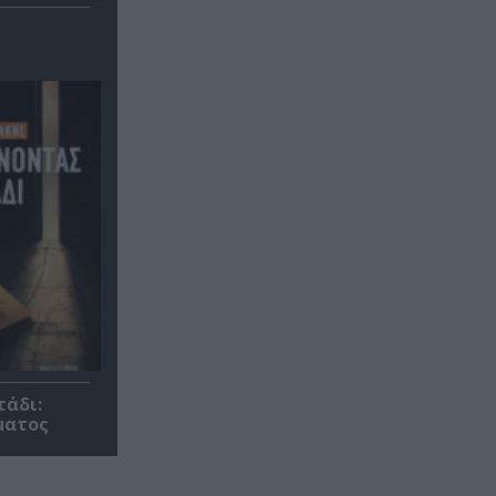
τάδι:
ματος