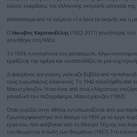
κύριες εκφράσεις της ελληνικής σκηνικής ιστορίας της
(Απόσπασμα από το κείμενο «Τα όρια τα σκηνής και η 
Ο
Ιάκωβος Καμπανέλλης
(1922-2011) γεννήτορας του
γεννήθηκε στη Νάξο.
Το 1934, η οικογένειά του μετακόμισε, λόγω οικονομι
εργάζεται την ημέρα και να σπουδάζει σε μια νυχτεριν
Διψασμένος για γνώση, νοίκιαζε βιβλία από τα παλαιοβ
τους ευρωπαίους κλασικούς. Το 1942 συνελήφθη από 
Μαουτχάουζεν. Ήταν ένας από τους ελάχιστους επιζήσαν
μοναδικό του πεζογράφημα, Μαουτχάουζεν (1963).
Όταν γυρίζει στην Αθήνα, εντυπωσιάζεται από μια παρά
Πρωτοεμφανίστηκε στο θέατρο το 1950 με το έργο Χορό
έργα του, που ανέβηκαν από το Θέατρο Τέχνης του Καρ
του θεωρείται Η αυλή των θαυμάτων (1957). Στο επίκεν