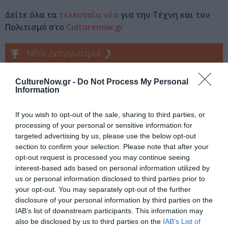
Δείτε όλα τα
τελευταία νέα
για την Τέχνη και τον
Πολιτισμό στο
Culturenow.gr
Νέοι Διαγωνισμοί
❯
Tags
CultureNow.gr -
Do Not Process My Personal
Information
ΕΚΔΟΣΕΙΣ ΚΑΣΤΑΝΙΩΤΗ
If you wish to opt-out of the sale, sharing to third parties, or
processing of your personal or sensitive information for
Newsletter
targeted advertising by us, please use the below opt-out
Κάθε βδομάδα στο e-mail σας τα τελευταία νέα για
section to confirm your selection. Please note that after your
την Τέχνη και τον Πολιτισμό!
opt-out request is processed you may continue seeing
interest-based ads based on personal information utilized by
us or personal information disclosed to third parties prior to
your opt-out. You may separately opt-out of the further
disclosure of your personal information by third parties on the
IAB’s list of downstream participants. This information may
Ακολουθήστε το Culturenow.gr
also be disclosed by us to third parties on the
IAB’s List of