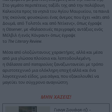
Στο γεμάτο περιπέτειες ταξίδι της από την πολύβουη
Καλκούτα προς τα νησιά του Αγίου Μαυρικίου, τα πανιά
της σκούνας φουσκώνει ένας άνεμος που έχει «κάτι από
Δουμά, από Τολστόι και από Ντίκενς», όπως έγραψε
η
Observer
, με «θαλασσινές περιγραφές αντάξιες ενός
Μέλβιλ ή ενός Κόνραντ» όπως έγραψε
το
The Literary Review
.
Μέσα από ολοζώντανους χαρακτήρες, αλλά και μέσα
από μια γλώσσα πλούσια και λεπτοδουλεμένη,
η
Θάλασσα από παπαρούνες
ξαναζωντανεύει με τρόπο
αριστοτεχνικό μια ολόκληρη εποχή αλλά και ένα
λογοτεχνικό είδος, μια σάγκα, που εξακολουθεί να
μαγεύει τον σύγχρονο αναγνώστη.
ΜΗΝ ΧΑΣΕΙΣ!
Γιανγκ Σιουάνγκ-τζι –