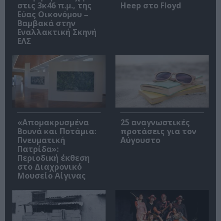
στις 3κ46 π.μ., της
Heep στο Floyd
Εύας Οικονόμου –
Βαμβακά στην
Εναλλακτική Σκηνή
ΕΛΣ
«Απομακρυσμένα
25 αναγνωστικές
Βουνά και Ποτάμια:
προτάσεις για τον
Πνευματική
Αύγουστο
Πατρίδα»:
Περιοδική έκθεση
στο Διαχρονικό
Μουσείο Αίγινας