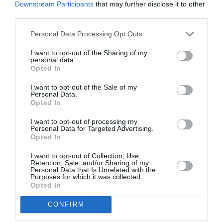
Downstream Participants
that may further disclose it to other
third parties.
Personal Data Processing Opt Outs
Σχετικά Άρθρα
I want to opt-out of the Sharing of my
personal data.
Opted In
I want to opt-out of the Sale of my
Personal Data.
Opted In
I want to opt-out of processing my
Personal Data for Targeted Advertising.
Η μακρά λίστα με
Έκθεση Βιβλίου
Opted In
τις υποψηφιότητες
2026 στο Ναύπλιο
για το Βραβείο
I want to opt-out of Collection, Use,
Booker 2026
Retention, Sale, and/or Sharing of my
Personal Data that Is Unrelated with the
Purposes for which it was collected.
Opted In
CONFIRM