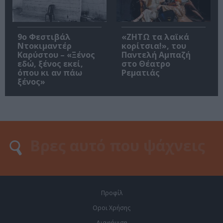
9ο Φεστιβάλ
«ΖΗΤΩ τα λαϊκά
Ντοκιμαντέρ
κορίτσια!», του
Καρύστου – «Ξένος
Παντελή Αμπαζή
εδώ, ξένος εκεί,
στο Θέατρο
όπου κι αν πάω
Ρεματιάς
ξένος»
Προφίλ
Οροι Χρήσης
Διαφήμιση