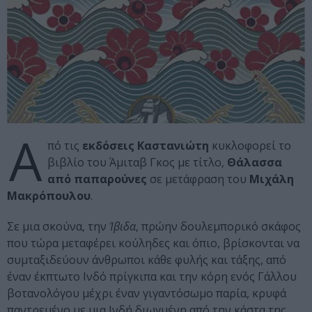
Α
πό τις
εκδόσεις Καστανιώτη
κυκλοφορεί το
βιβλίο του Άμιταβ Γκος με τίτλο,
Θάλασσα
από παπαρούνες
σε μετάφραση του
Μιχάλη
Μακρόπουλου
.
Σε μια σκούνα, την
Ίβιδα
, πρώην δουλεμπορικό σκάφος
που τώρα μεταφέρει κούληδες και όπιο,
βρίσκονται να
συμταξιδεύουν άνθρωποι κάθε φυλής και τάξης, από
έναν έκπτωτο Ινδό πρίγκιπα και την κόρη ενός Γάλλου
βοτανολόγου μέχρι έναν γιγαντόσωμο παρία, κρυφά
παντρεμένο με μια Ινδή διωγμένη από την κάστα της.