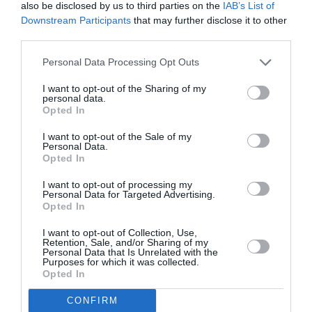
κληρονομιά που θα τους αφήσει, όταν πεθάνει. Μία
also be disclosed by us to third parties on the
IAB’s List of
μέρα, στη δουλειά του θα έρθουν κάποιοι γονείς, οι
Downstream Participants
that may further disclose it to other
third parties.
οποίο στέλνονται από το ένα τμήμα στο άλλο,
προσπαθώντας να καταφέρουν, η σηπτική δεξαμενή της
Personal Data Processing Opt Outs
περιοχής του να απομακρυνθεί και να κτιστεί στη θέση
μία παιδική χαρά. Η ζωή του Watanabe θα κλονιστεί και
I want to opt-out of the Sharing of my
personal data.
θα αλλάξει οριστικά, όταν πληροφορηθεί ότι έχει
Opted In
καρκίνο στο στομάχι, έχοντας λιγότερο από έναν
χρόνο ζωής πλέον.
I want to opt-out of the Sale of my
Personal Data.
Opted In
I want to opt-out of processing my
Personal Data for Targeted Advertising.
Opted In
I want to opt-out of Collection, Use,
Retention, Sale, and/or Sharing of my
Personal Data that Is Unrelated with the
Purposes for which it was collected.
Opted In
CONFIRM