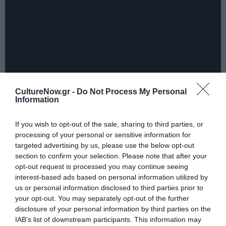
CultureNow.gr -
Do Not Process My Personal
Information
–
If you wish to opt-out of the sale, sharing to third parties, or
processing of your personal or sensitive information for
Ο Καταδικασμένος
targeted advertising by us, please use the below opt-out
Σκηνοθεσία: Ακίρα Κουροσάβα
section to confirm your selection. Please note that after your
opt-out request is processed you may continue seeing
Ο Kanji Watanabe είναι ένας γραφειοκράτης μεσήλικας,
interest-based ads based on personal information utilized by
ο οποίος εργάζεται για 30 χρόνια στην ίδια μονότονη
us or personal information disclosed to third parties prior to
δουλειά του. Χήρος χρόνια, αποφάσισε να εργαστεί
your opt-out. You may separately opt-out of the further
σκληρά για τον γιο του, ο οποίος πλέον, μαζί με τη
disclosure of your personal information by third parties on the
γυναίκα του, ενδιαφέρονται περισσότερο για την
IAB’s list of downstream participants. This information may