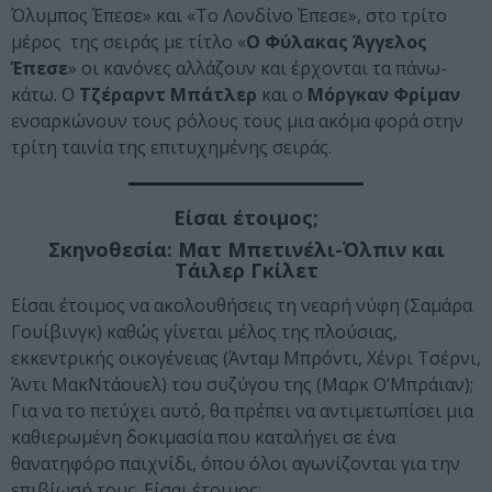
Όλυμπος Έπεσε» και «Το Λονδίνο Έπεσε», στο τρίτο
μέρος της σειράς με τίτλο «
Ο Φύλακας Άγγελος
Έπεσε
» οι κανόνες αλλάζουν και έρχονται τα πάνω-
κάτω. Ο
Τζέραρντ Μπάτλερ
και ο
Μόργκαν Φρίμαν
ενσαρκώνουν τους ρόλους τους μια ακόμα φορά στην
τρίτη ταινία της επιτυχημένης σειράς.
Είσαι έτοιμος;
Σκηνοθεσία: Ματ Μπετινέλι-Όλπιν και
Τάιλερ Γκίλετ
Είσαι έτοιμος να ακολουθήσεις τη νεαρή νύφη (Σαμάρα
Γουίβινγκ) καθώς γίνεται μέλος της πλούσιας,
εκκεντρικής οικογένειας (Άνταμ Μπρόντι, Χένρι Τσέρνι,
Άντι ΜακΝτάουελ) του συζύγου της (Μαρκ Ο’Μπράιαν);
Για να το πετύχει αυτό, θα πρέπει να αντιμετωπίσει μια
καθιερωμένη δοκιμασία που καταλήγει σε ένα
θανατηφόρο παιχνίδι, όπου όλοι αγωνίζονται για την
επιβίωσή τους. Είσαι έτοιμος;