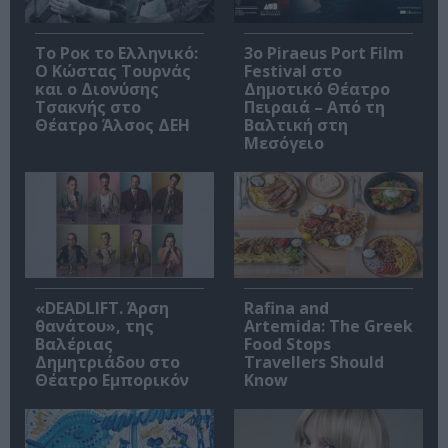
Το Ροκ το Ελληνικό:
3o Piraeus Port Film
Ο Κώστας Τουρνάς
Festival στο
και ο Διονύσης
Δημοτικό Θέατρο
Τσακνής στο
Πειραιά – Από τη
Θέατρο Άλσος ΔΕΗ
Βαλτική στη
Μεσόγειο
«DEADLIFT. Άρση
Rafina and
θανάτου», της
Artemida: The Greek
Βαλέριας
Food Stops
Δημητριάδου στο
Travellers Should
Θέατρο Εμπορικόν
Know