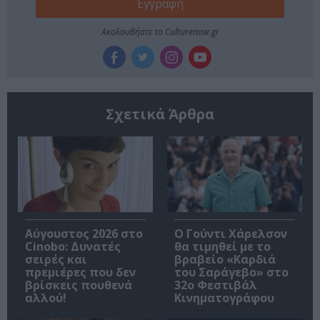
Ακολουθήστε το Culturenow.gr
Σχετικά Άρθρα
Αύγουστος 2026 στο
Ο Γούντι Χάρελσον
Cinobo: Δυνατές
θα τιμηθεί με το
σειρές και
βραβείο «Καρδιά
πρεμιέρες που δεν
του Σαράγεβο» στο
βρίσκεις πουθενά
32ο Φεστιβάλ
αλλού!
Κινηματογράφου