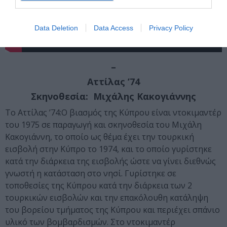
Data Deletion
Data Access
Privacy Policy
–
Αττίλας ’74
Σκηνοθεσία: Μιχάλης Κακογιάννης
Το Αττίλας ’74:Ο βιασμός της Κύπρου είναι ντοκιμαντέρ
του 1975 σε παραγωγή και σκηνοθεσία του Μιχάλη
Κακογιάννη, το οποίο ως θέμα έχει την τουρκική
εισβολή στην Κύπρο το 1974, και το οποίο γυρίστηκε
κατά την διάρκεια της εισβολής ώστε να γίνει διεθνώς
γνωστή η κατάσταση στο νησί. Γυρίστηκε σε
τοποθεσίες της Κύπρου κατά την διάρκεια των 2
τουρκικών εισβολών και την επακόλουθη κατάληψη
του βορείου τμήματος της Κύπρου και περιέχει σπάνιο
υλικό των βομβαρδισμών. Στο ντοκιμαντέρ