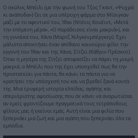
Ο σκύλος Μπέιλι (με την φωνή του Τζος Γκαντ, «Ψυχρά
κι ανάποδα») ζει σε μια υπέροχη φάρμα στο Μίσιγκαν
μαζί με το αφεντικό του, Ίθαν (Ντένις Κουέιντ, «Μετά
την επόμενη μέρα», «Ο παράδεισος είναι μακριά»), και
τη γυναίκα του, Χάνα (Μαρτζ Χελγκενμπέργκερ). Έχει
μάλιστα αποκτήσει έναν απίθανο καινούριο φίλο: την
εγγονή του Ίθαν και της Χάνα, Σίτζεϊ (Κάθριν Πρέσκοτ).
Όταν η μητέρα της Σίτζεϊ αποφασίζει να πάρει τη μικρή
μακριά, ο Μπέιλι που της έχει υποσχεθεί πως θα την
προστατεύει για πάντα, θα κάνει τα πάντα για να
κρατήσει την υπόσχεσή του και να βρεθεί ξανά κοντά
της. Μια τρυφερή ιστορία ελπίδας, αγάπης και
απεριόριστης αφοσίωσης που σε κάνει να αναρωτιέσαι
αν εμείς φροντίζουμε πραγματικά τους τετράποδους
φίλους μας ή εκείνοι εμάς. Αυτή είναι μια φιλία που
ξεπερνάει μια ζωή και μια αγάπη που ξεπερνάει όλα τα
εμπόδια.