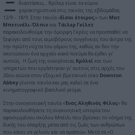
Ξ
διαστάσεις… θρίλερ είναι τα κύρια
χαρακτηριστικά στις ταινίες της εβδομάδας
12/9 – 18/9. Στην ταινία «
Είσαι έτοιμος
;» των
Ματ
Μπετινέλι-Όλπιν
και
Τάιλερ Γκίλετ
παρακολουθούμε την όμορφη Γκρέις να προσπαθεί να
ξεφύγει από τους αιμοβόρους συγγένειες του άντρα της
την πρώτη νύχτα του γάμου της, καθώς αν δεν την
σκοτώσουν ένα αρχαίο κακό πνεύμα θα έρθει γι’
αυτούς. H ζωή της οικογένειας
Κρόλεϊ
και των
υπηρετών που εργάστηκαν γι‘ αυτούς στις αρχές του
20ου αιώνα στον εξοχικό βρετανικό οίκο
Downton
Abbey
γίνεται ταινία και μας καλεί σε ένα
κινηματογραφικό βασιλικό γεύμα.
Στην οικογενειακή ταινία «
Ένας Αληθινός Φίλος
» θα
παρακολουθήσετε τη συγκινητική ιστορία του
αφοσιωμένου σκύλου Μπέιλι που βρίσκει το νόημα της
δικής του ύπαρξης μέσα από τις ζωές των ανθρώπων
που κάνει να γελούν και να αγαπούν. Μετά τα «Ο