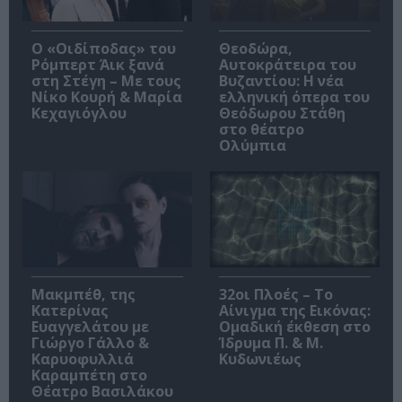
O «Οιδίποδας» του
Θεοδώρα,
Ρόμπερτ Άικ ξανά
Αυτοκράτειρα του
στη Στέγη – Με τους
Βυζαντίου: Η νέα
Νίκο Κουρή & Μαρία
ελληνική όπερα του
Κεχαγιόγλου
Θεόδωρου Στάθη
στο θέατρο
Ολύμπια
Μακμπέθ, της
32οι Πλοές – Το
Κατερίνας
Αίνιγμα της Εικόνας:
Ευαγγελάτου με
Ομαδική έκθεση στο
Γιώργο Γάλλο &
Ίδρυμα Π. & Μ.
Καρυοφυλλιά
Κυδωνιέως
Καραμπέτη στο
Θέατρο Βασιλάκου