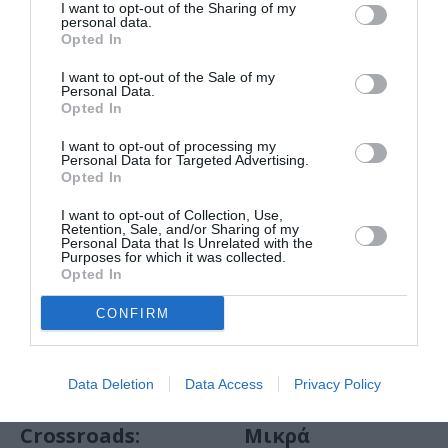
I want to opt-out of the Sharing of my
ΤΕΧΝΕΣ / ΝΕΑ
personal data.
Έκθεση
Opted In
Ζωγραφικής
I want to opt-out of the Sale of my
«Ανάμεσα» του
Personal Data.
Γιάννη Βαλυράκη
Opted In
στον Εικαστικό
I want to opt-out of processing my
Κύκλο Sianti
Personal Data for Targeted Advertising.
Opted In
ΤΕΧΝΕΣ / ΝΕΑ
I want to opt-out of Collection, Use,
Retention, Sale, and/or Sharing of my
Μικρά
Personal Data that Is Unrelated with the
Purposes for which it was collected.
Ζωγραφικά 2018-
Opted In
2019: Ομαδική
έκθεση στον
CONFIRM
Εικαστικό Κύκλο
Sianti
Data Deletion
Data Access
Privacy Policy
ΤΕΧΝΕΣ / ΝΕΑ
ΤΕΧΝΕΣ / ΝΕΑ
Crossroads:
Μικρά