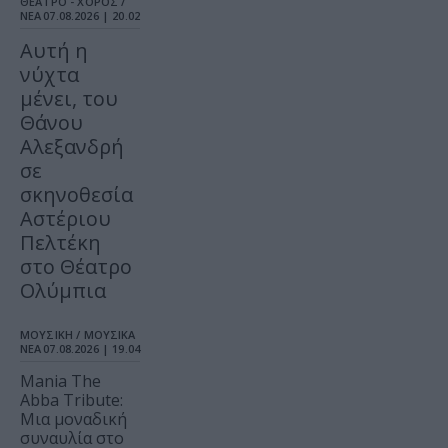
ΘΕΑΤΡΟ - ΧΟΡΟΣ /
ΝΕΑ
07.08.2026 | 20.02
Αυτή η
νύχτα
μένει, του
Θάνου
Αλεξανδρή
σε
σκηνοθεσία
Αστέριου
Πελτέκη
στο Θέατρο
Ολύμπια
ΜΟΥΣΙΚΗ / ΜΟΥΣΙΚΑ
ΝΕΑ
07.08.2026 | 19.04
Mania The
Abba Tribute:
Μια μοναδική
συναυλία στο