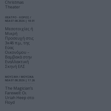
Christmas
Theater
ΘΕΑΤΡΟ - ΧΟΡΟΣ /
ΝΕΑ
07.08.2026 | 18.01
Μεσοτοιχίες ή
Μικρή
Προσευχή στις
3κ46 π.μ., της
Εύας
Οικονόμου –
Βαμβακά στην
Εναλλακτική
Σκηνή ΕΛΣ
ΜΟΥΣΙΚΗ / ΜΟΥΣΙΚΑ
ΝΕΑ
07.08.2026 | 17.26
The Magician’s
Farewell: Οι
Uriah Heep στο
Floyd