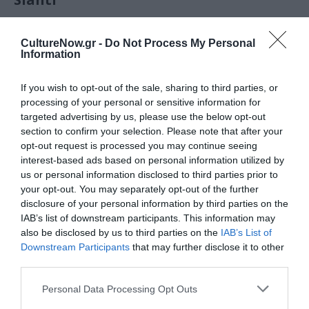
CultureNow.gr -
Do Not Process My Personal
Information
If you wish to opt-out of the sale, sharing to third parties, or
processing of your personal or sensitive information for
targeted advertising by us, please use the below opt-out
section to confirm your selection. Please note that after your
opt-out request is processed you may continue seeing
interest-based ads based on personal information utilized by
ΤΕΧΝΕΣ / ΝΕΑ
ΤΕΧΝΕΣ / ΝΕΑ
us or personal information disclosed to third parties prior to
your opt-out. You may separately opt-out of the further
Έργα που
Printed: Ομαδική
disclosure of your personal information by third parties on the
αναδεικνύουν το
έκθεση στην
IAB’s list of downstream participants. This information may
ύφασμα του
Blender Gallery
also be disclosed by us to third parties on the
IAB’s List of
καναπέ: Ομαδική
Downstream Participants
that may further disclose it to other
έκθεση στον
third parties.
Χώρο Τέχνης 9
ΕΝΝΕΑ
Personal Data Processing Opt Outs