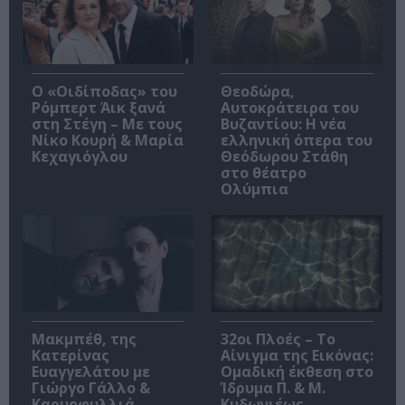
O «Οιδίποδας» του
Θεοδώρα,
Ρόμπερτ Άικ ξανά
Αυτοκράτειρα του
στη Στέγη – Με τους
Βυζαντίου: Η νέα
Νίκο Κουρή & Μαρία
ελληνική όπερα του
Κεχαγιόγλου
Θεόδωρου Στάθη
στο θέατρο
Ολύμπια
Μακμπέθ, της
32οι Πλοές – Το
Κατερίνας
Αίνιγμα της Εικόνας:
Ευαγγελάτου με
Ομαδική έκθεση στο
Γιώργο Γάλλο &
Ίδρυμα Π. & Μ.
Καρυοφυλλιά
Κυδωνιέως