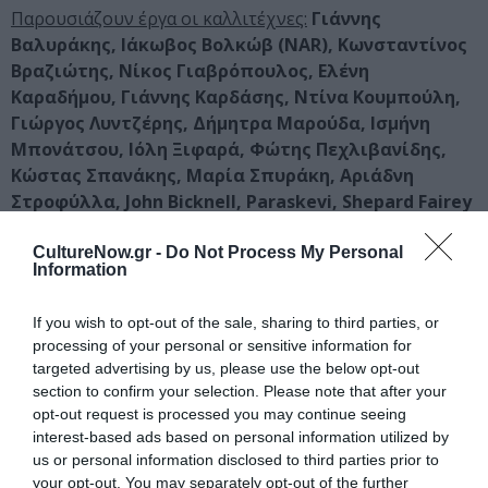
Παρουσιάζουν έργα οι καλλιτέχνες:
Γιάννης
Βαλυράκης, Ιάκωβος Βολκώβ (ΝΑR), Κωνσταντίνος
Βραζιώτης, Νίκος Γιαβρόπουλος, Ελένη
Καραδήμου, Γιάννης Καρδάσης, Ντίνα Κουμπούλη,
Γιώργος Λυντζέρης, Δήμητρα Μαρούδα, Ισμήνη
Μπονάτσου, Ιόλη Ξιφαρά, Φώτης Πεχλιβανίδης,
Κώστας Σπανάκης, Μαρία Σπυράκη, Αριάδνη
Στροφύλλα, John Bicknell, Paraskevi, Shepard Fairey
CultureNow.gr -
Do Not Process My Personal
ΔΕΣ 5 ΦΩΤΟΓΡΑΦΙΕΣ
Information
Κεντρική φωτογραφία θέματος: Κώστας Σπανάκης, Hippie
If you wish to opt-out of the sale, sharing to third parties, or
Van, Oil on canvas, 50×70 cm
processing of your personal or sensitive information for
targeted advertising by us, please use the below opt-out
section to confirm your selection. Please note that after your
Ταυτότητα Εκδήλωσης
opt-out request is processed you may continue seeing
interest-based ads based on personal information utilized by
Ημερομηνία:
us or personal information disclosed to third parties prior to
your opt-out. You may separately opt-out of the further