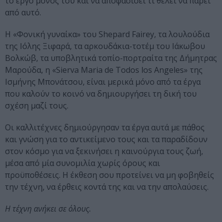
το έργο μόνος του και να αποφασίσει τι θέλει να πάρει
από αυτό.
Η «Φονική γυναίκα» του Shepard Fairey, τα λουλούδια
της Ιόλης Ξιφαρά, τα αρκουδάκια-τοτέμ του Ιάκωβου
Βολκώβ, τα υποβλητικά τοπίο-πορτραίτα της Δήμητρας
Μαρούδα, η «Sierva Maria de Todos los Angeles» της
Ισμήνης Μπονάτσου, είναι μερικά μόνο από τα έργα
που καλούν το κοινό να δημιουργήσει τη δική του
σχέση μαζί τους.
Οι καλλιτέχνες δημιούργησαν τα έργα αυτά με πάθος
και γνώση για το αντικείμενο τους και τα παραδίδουν
στον κόσμο για να ξεκινήσει η καινούργια τους ζωή,
μέσα από μία συνομιλία χωρίς όρους και
προϋποθέσεις. Η έκθεση σου προτείνει να μη φοβηθείς
την τέχνη, να έρθεις κοντά της και να την απολαύσεις.
Η τέχνη ανήκει σε όλους.