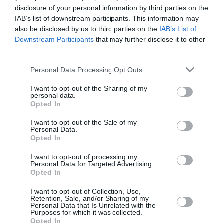
28/03/2019
20/04/2019
Από:
Εως:
disclosure of your personal information by third parties on the
Εγκαίνια έκθεσης: Πέμπτη 28 Μαρτίου 2019, 20:00
IAB’s list of downstream participants. This information may
Ώρες λειτουργίας: Τρίτη –Παρασκευή, 18:00 – 20:30,
also be disclosed by us to third parties on the
IAB’s List of
Σάββατο 12:00 – 15:30, και κατόπιν ραντεβού
Downstream Participants
that may further disclose it to other
third parties.
Τοποθεσία:
Personal Data Processing Opt Outs
Χώρος Τέχνης «9 ΕΝΝΕΑ», Κέας 9, Πλατεία Κολιάτσου
I want to opt-out of the Sharing of my
personal data.
9 Ennea
Opted In
Eισιτήρια:
I want to opt-out of the Sale of my
Personal Data.
Opted In
Είσοδος ελεύθερη
I want to opt-out of processing my
Πληροφορίες / Κρατήσεις:
Personal Data for Targeted Advertising.
Opted In
www.artaz.gr
I want to opt-out of Collection, Use,
Retention, Sale, and/or Sharing of my
Ακολουθήστε το Culturenow.gr στο
Google News
και
Personal Data that Is Unrelated with the
Purposes for which it was collected.
μάθετε πρώτοι όλες τις ειδήσεις
Opted In