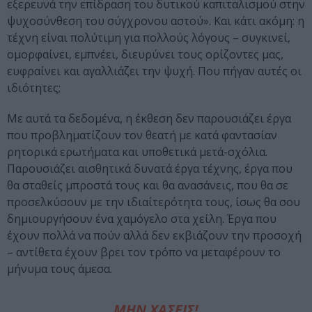
εξερευνά την επίδραση του δυτικού καπιταλισμού στην
ψυχοσύνθεση του σύγχρονου αστού». Και κάτι ακόμη: η
τέχνη είναι πολύτιμη για πολλούς λόγους – συγκινεί,
ομορφαίνει, εμπνέει, διευρύνει τους ορίζοντες μας,
ευφραίνει και αγαλλιάζει την ψυχή. Που πήγαν αυτές οι
ιδιότητες;
Με αυτά τα δεδομένα, η έκθεση δεν παρουσιάζει έργα
που προβληματίζουν τον θεατή με κατά φαντασίαν
ρητορικά ερωτήματα και υποθετικά μετά-σχόλια.
Παρουσιάζει αισθητικά δυνατά έργα τέχνης, έργα που
θα σταθείς μπροστά τους και θα ανασάνεις, που θα σε
προσελκύσουν με την ιδιαίτερότητα τους, ίσως θα σου
δημιουργήσουν ένα χαμόγελο στα χείλη. Έργα που
έχουν πολλά να πούν αλλά δεν εκβιάζουν την προσοχή
– αντίθετα έχουν βρει τον τρόπο να μεταφέρουν το
μήνυμα τους άμεσα.
ΜΗΝ ΧΑΣΕΙΣ!