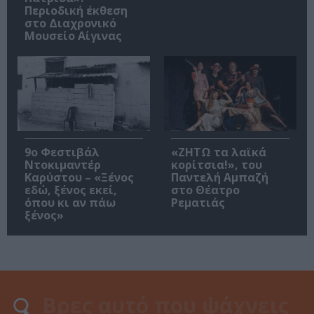
Περιοδική έκθεση
στο Διαχρονικό
Μουσείο Αίγινας
9ο Φεστιβάλ
«ΖΗΤΩ τα λαϊκά
Ντοκιμαντέρ
κορίτσια!», του
Καρύστου – «Ξένος
Παντελή Αμπαζή
εδώ, ξένος εκεί,
στο Θέατρο
όπου κι αν πάω
Ρεματιάς
ξένος»