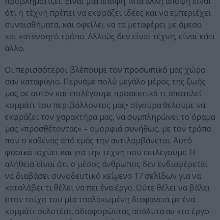
προβληματίζει. Είναι μια άποψη. Μία άλλη άποψη είναι
ότι η τέχνη πρέπει να εκφράζει ιδέες και να εμπεριέχει
συναισθήματα, και οφείλει να τα μεταφέρει με άμεσο
και κατανοητό τρόπο. Αλλιώς δεν είναι τέχνη, είναι κάτι
άλλο.
Οι περισσότεροι βλέπουμε τον προσωπικό μας χώρο
σαν καταφύγιο. Περνάμε πολύ μεγάλο μέρος της ζωής
μας σε αυτόν και επιλέγουμε προσεκτικά τι αποτελεί
κομμάτι του περιβάλλοντος μας• σίγουρα θέλουμε να
εκφράζει τον χαρακτήρα μας, να συμπληρώνει το όραμα
μας «προσθέτοντας» – ομορφιά συνήθως, με τον τρόπο
που ο καθένας από εμάς την αντιλαμβάνεται. Αυτό
φυσικά ισχύει και για την τέχνη που επιλέγουμε. Η
αλήθεια είναι ότι ο μέσος άνθρωπος δεν ενδιαφέρεται
να διαβάσει συνοδευτικό κείμενο 17 σελίδων για να
καταλάβει τι θέλει να πει ένα έργο. Ούτε θέλει να βάλει
στον τοίχο του μία τσαλακωμένη διαφανεια με ένα
κομμάτι σελοτέιπ, αδιαφορώντας απόλυτα αν «το έργο