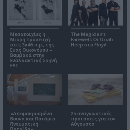
Μεσοτοιχίες ή
The Magician’s
Μικρή Προσευχή
Farewell: Οι Uriah
στις 3κ46 π.μ., της
Heep στο Floyd
Εύας Οικονόμου –
Βαμβακά στην
Εναλλακτική Σκηνή
ΕΛΣ
«Απομακρυσμένα
25 αναγνωστικές
Βουνά και Ποτάμια:
προτάσεις για τον
Πνευματική
Αύγουστο
Πατρίδα»: