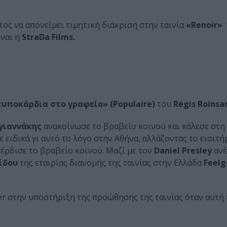
ος να απονείμει τιμητική διάκριση στην ταινία
«Renoir»
ίναι η
StraDa Films.
τυποκάρδια στο γραφείο»
(Populaire)
του
Régis Roinsar
γιαννάκης
ανακοίνωσε το βραβείο κοινού και κάλεσε στη
 ειδικά γι αυτό το λόγο στην Αθήνα, αλλάζοντας το εισιτή
κέρδισε το βραβείο κοινού. Μαζί με τον
Daniel Presley
ανέ
ίδου
της εταιρίας διανομής της ταινίας στην Ελλάδα
Feel
her στην υποστήριξη της προώθησης της ταινίας όταν αυτή