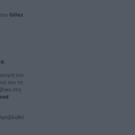
του
Gilles
d.
 σκηνή τον
ριό του τη
βηκε στη
good
 προβληθεί