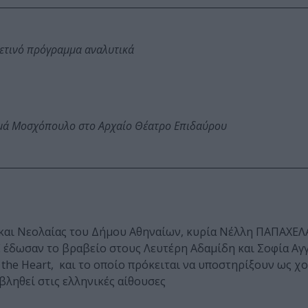
φετινό πρόγραμμα αναλυτικά
ωμά Μοσχόπουλο στο Αρχαίο Θέατρο Επιδαύρου
και Νεολαίας του Δήμου Αθηναίων, κυρία Νέλλη ΠΑΠΑΧΕΛΑ
έδωσαν το βραβείο στoυς Λευτέρη Αδαμίδη και Σοφία Αγγ
m the Heart, και το οποίο πρόκειται να υποστηρίξουν ως χ
βληθεί στις ελληνικές αίθουσες