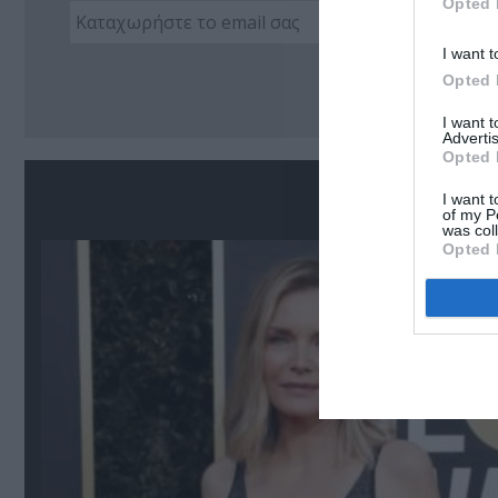
Opted 
I want t
Ακο
Opted 
I want 
Advertis
Opted 
Σ
I want t
of my P
was col
Opted 