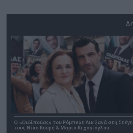
Δ
O «Οιδίποδας» του Ρόμπερτ Άικ ξανά στη Στέγη
τους Νίκο Κουρή & Μαρία Κεχαγιόγλου