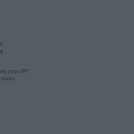
4η
ής
ος στην ΕΡΤ
 οίκου