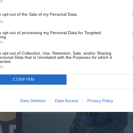
In
o opt-out of the Sale of my Personal Data.
λουθήστε το Culturenow.gr
In
to opt-out of processing my Personal Data for Targeted
ing.
In
χετικά Άρθρα
o opt-out of Collection, Use, Retention, Sale, and/or Sharing
ersonal Data that Is Unrelated with the Purposes for which it
lected.
In
CONFIRM
Data Deletion
Data Access
Privacy Policy