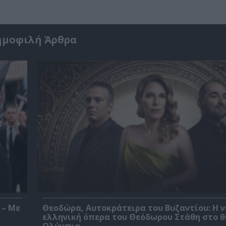
ημοφιλή Άρθρα
 – Με
Θεοδώρα, Αυτοκράτειρα του Βυζαντίου: Η ν
ελληνική όπερα του Θεόδωρου Στάθη στο 
Ολύμπια