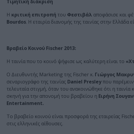
Τιμητική διάκριση
Η
κριτική επιτροπή
του
Φεστιβάλ
αποφάσισε και φέτ
Bourdos
. Η εταιρία διανομής της ταινίας στην Ελλάδα ε
Βραβείο Κοινού Fischer 2013:
H ταινία που το κοινό ψήφισε ως καλύτερη είναι το
«Χ
O Διευθυντής Marketing της Fischer κ.
Γιώργος Μακρυ
σεναριογράφο της ταινίας
Daniel Presley
που παρέμεινε
τελευταία στιγμή, όταν του ανακοινώθηκε ότι η ταινία 
σκηνή για την απονομή του βραβείου η
Ειρήνη Σουγαν
Entertainment.
Το βραβείο κοινού είναι προσφορά της εταιρείας Fisc
στις ελληνικές αίθουσες.