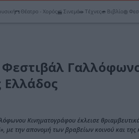
υσική
Θέατρο - Χορός
Σινεμά
Τέχνες
Βιβλίο
Φεσ
υ Φεστιβάλ Γαλλόφων
 Ελλάδος
λλόφωνου Κινηματογράφου έκλεισε θριαμβευτικά
 με την απονομή των βραβείων κοινού και της 