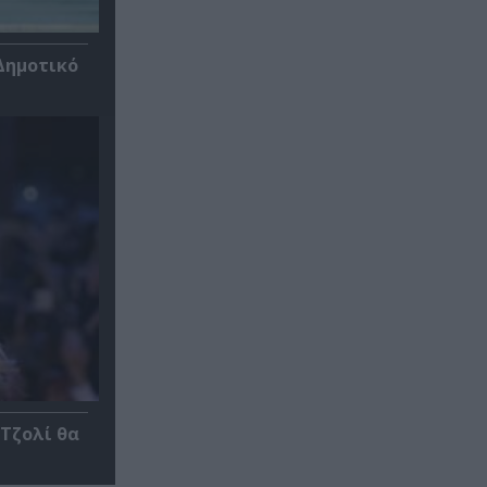
Δημοτικό
 Τζολί θα