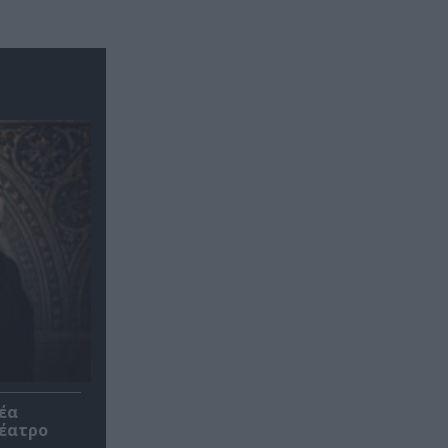
έα
θέατρο