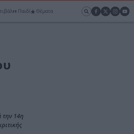
τιβάλ
Παιδί
Θέματα
ου
 την 14η
κριτικής