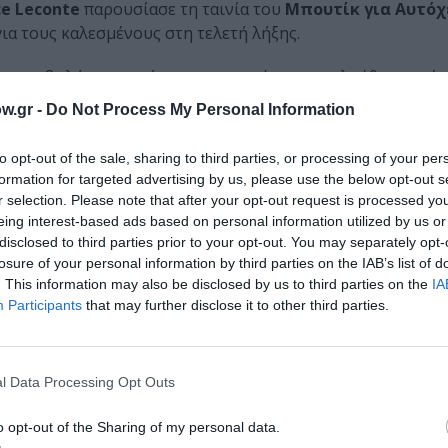
ce Leconte
παρουσίασε τη ταινία του
Μπουτίκ για Αυτόχ
α τους καλεσμένους στη τελετή λήξης.
η προβολή της ταινίας για το κοινό, που ακολούθησε αμέσ
w.gr -
Do Not Process My Personal Information
μάθετε πρώτοι όλες τις ειδήσεις
to opt-out of the sale, sharing to third parties, or processing of your per
formation for targeted advertising by us, please use the below opt-out s
ολιτισμό στο
Culturenow.gr
r selection. Please note that after your opt-out request is processed y
eing interest-based ads based on personal information utilized by us or
r
Δες
disclosed to third parties prior to your opt-out. You may separately opt-
losure of your personal information by third parties on the IAB’s list of
. This information may also be disclosed by us to third parties on the
IA
Participants
that may further disclose it to other third parties.
l Data Processing Opt Outs
νη και τον Πολιτισμό!
o opt-out of the Sharing of my personal data.