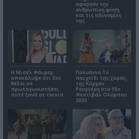
αφορούν την
ανθρώπινη φύση
και τις αδυναμίες
της
Η Μισέλ Φάιφερ
Πολυάννα Το
αποκάλυψε ότι δεν
παιχνίδι της χαράς,
θέλει να
της Κάρμεν
πρωταγωνιστήσει
Ρουγγέρη στο 55ο
ποτέ ξανά σε ταινία
Φεστιβάλ Ολύμπου
2026