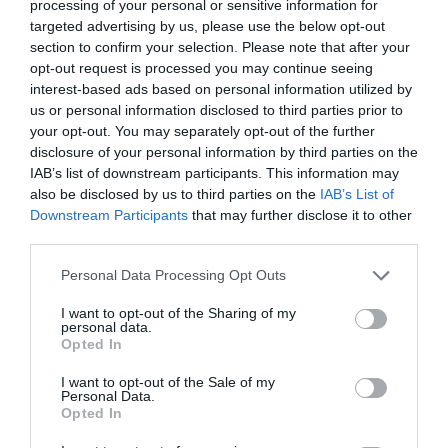
processing of your personal or sensitive information for
Καθημερινά (εκτός Τετάρτης) 18:00 με 23:00
targeted advertising by us, please use the below opt-out
Από την Τρίτη 9 Οκτωβρίου έως την Κυριακή 11
section to confirm your selection. Please note that after your
Νοεμβρίου
opt-out request is processed you may continue seeing
Εγκαίνια: Τρίτη 9 Οκτωβρίου στις 20:00
interest-based ads based on personal information utilized by
us or personal information disclosed to third parties prior to
Ακολουθήστε το Culturenow.gr στο
Google News
και
your opt-out. You may separately opt-out of the further
disclosure of your personal information by third parties on the
μάθετε πρώτοι όλες τις ειδήσεις
IAB’s list of downstream participants. This information may
also be disclosed by us to third parties on the
IAB’s List of
Δείτε όλα τα
τελευταία νέα
για την Τέχνη και τον
Downstream Participants
that may further disclose it to other
Πολιτισμό στο
Culturenow.gr
third parties.
Νέοι Διαγωνισμοί
❯
Personal Data Processing Opt Outs
I want to opt-out of the Sharing of my
personal data.
Newsletter
Opted In
Κάθε βδομάδα στο e-mail σας τα τελευταία νέα για
I want to opt-out of the Sale of my
την Τέχνη και τον Πολιτισμό!
Personal Data.
Opted In