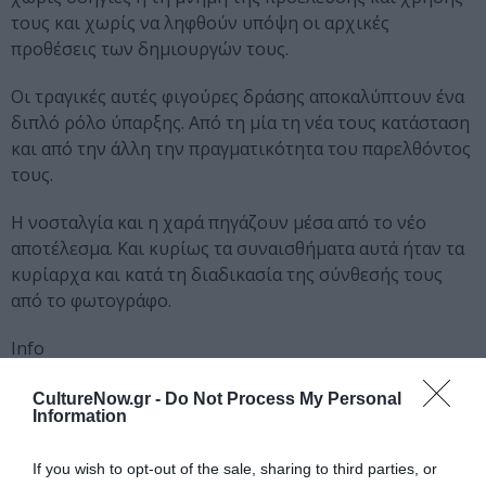
τους και χωρίς να ληφθούν υπόψη οι αρχικές
προθέσεις των δημιουργών τους.
Οι τραγικές αυτές φιγούρες δράσης αποκαλύπτουν ένα
διπλό ρόλο ύπαρξης. Από τη μία τη νέα τους κατάσταση
και από την άλλη την πραγματικότητα του παρελθόντος
τους.
Η νοσταλγία και η χαρά πηγάζουν μέσα από το νέο
αποτέλεσμα. Και κυρίως τα συναισθήματα αυτά ήταν τα
κυρίαρχα και κατά τη διαδικασία της σύνθεσής τους
από το φωτογράφο.
Info
14ος Διεθνής Μήνας Φωτογραφίας
Βίκτωρ Κοέν
CultureNow.gr -
Do Not Process My Personal
Information
Dark Perkuliar Toys (Τα σκοτεινά, αλλόκοτα παιχνίδια)
Αγγέλων Βήμα, Σατωβριάνδου 34, Ομόνοια, Τηλ.: 210
If you wish to opt-out of the sale, sharing to third parties, or
5242211