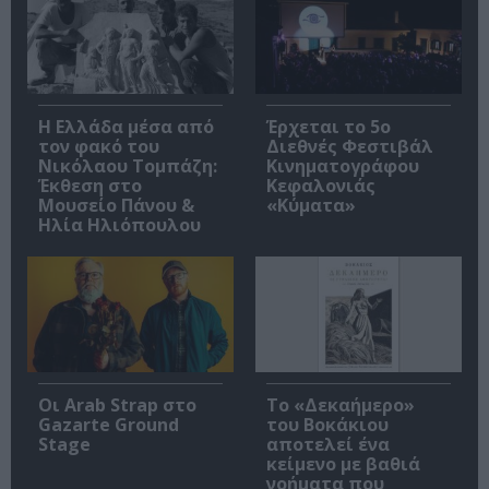
Η Ελλάδα μέσα από
Έρχεται το 5ο
τον φακό του
Διεθνές Φεστιβάλ
Νικόλαου Τομπάζη:
Κινηματογράφου
Έκθεση στο
Κεφαλονιάς
Μουσείο Πάνου &
«Κύματα»
Ηλία Ηλιόπουλου
Οι Arab Strap στο
Το «Δεκαήμερο»
Gazarte Ground
του Βοκάκιου
Stage
αποτελεί ένα
κείμενο με βαθιά
νοήματα που