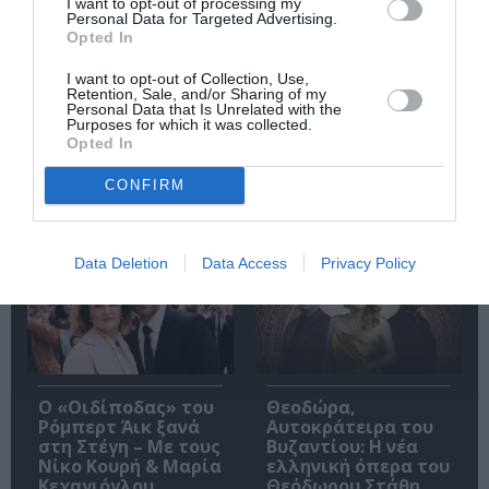
I want to opt-out of processing my
Personal Data for Targeted Advertising.
Opted In
Ακολουθήστε το Culturenow.gr
I want to opt-out of Collection, Use,
Retention, Sale, and/or Sharing of my
Personal Data that Is Unrelated with the
Purposes for which it was collected.
Opted In
CONFIRM
Δημοφιλή Άρθρα
Data Deletion
Data Access
Privacy Policy
O «Οιδίποδας» του
Θεοδώρα,
Ρόμπερτ Άικ ξανά
Αυτοκράτειρα του
στη Στέγη – Με τους
Βυζαντίου: Η νέα
Νίκο Κουρή & Μαρία
ελληνική όπερα του
Κεχαγιόγλου
Θεόδωρου Στάθη