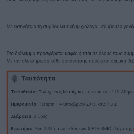
Με εισηγήτρια τη συμβουλευτική ψυχολόγο, σύμβουλο γον
Στο διάλειμμα προσφέρεται καφές ή τσάι σε όλους τους συμ
Με την ολοκλήρωση κάθε συνάντησης παρέχεται σχετική β
Ταυτότητα
Τοποθεσία:
Πολυχώρος Μεταίχμιο,
Ιπποκράτους 118, Αθήνα
Ημερομινία:
Τετάρτη, 14 Οκτωβρίου 2015, στις 7 μ.μ.
Διάρκεια:
2 ώρες
Εισιτήριο:
Ένα βιβλίο των εκδόσεων ΜΕΤΑΙΧΜΙΟ ελάχιστης α