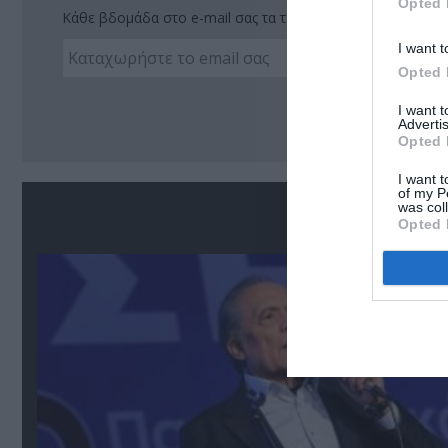
Opted 
Κάθε βδομάδα στο e-mail σας τα τελευταία νέα για την Τέχ
I want t
Opted 
Ακο
I want 
Advertis
Opted 
I want t
of my P
was col
Σ
Opted 