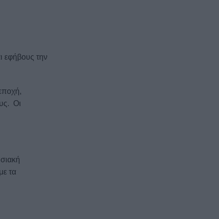
αι εφήβους την
εποχή,
υς. Οι
ησιακή
με τα