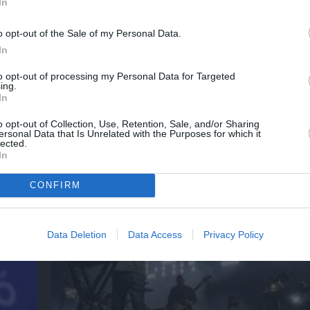
In
νη και τον Πολιτισμό!
o opt-out of the Sale of my Personal Data.
In
λουθήστε το Culturenow.gr
to opt-out of processing my Personal Data for Targeted
ing.
In
o opt-out of Collection, Use, Retention, Sale, and/or Sharing
ersonal Data that Is Unrelated with the Purposes for which it
lected.
χετικά Άρθρα
In
CONFIRM
Data Deletion
Data Access
Privacy Policy