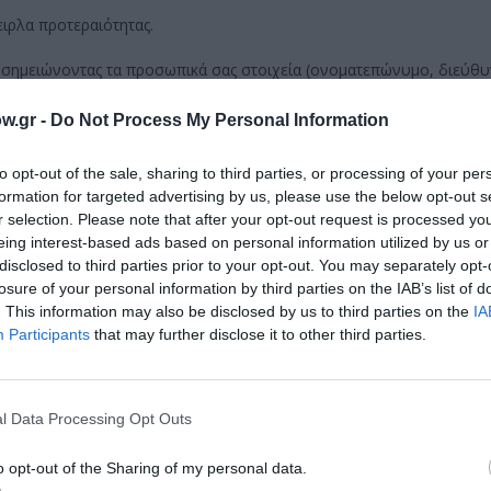
ιρλα προτεραιότητας.
, σημειώνοντας τα προσωπικά σας στοιχεία (ονοματεπώνυμο, διεύθυ
ετάσχετε. Δύο ακόμα εργαστήρια με διαφορετικές θεματικές έχουν
ρίου 2015 και στις 9 Δεκεμβρίου 2015.
w.gr -
Do Not Process My Personal Information
to opt-out of the sale, sharing to third parties, or processing of your per
formation for targeted advertising by us, please use the below opt-out s
μάθετε πρώτοι όλες τις ειδήσεις
r selection. Please note that after your opt-out request is processed y
eing interest-based ads based on personal information utilized by us or
ολιτισμό στο
Culturenow.gr
disclosed to third parties prior to your opt-out. You may separately opt-
losure of your personal information by third parties on the IAB’s list of
r
Δες
. This information may also be disclosed by us to third parties on the
IA
Participants
that may further disclose it to other third parties.
l Data Processing Opt Outs
o opt-out of the Sharing of my personal data.