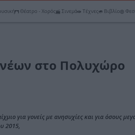
υσική
Θέατρο - Χορός
Σινεμά
Τέχνες
Βιβλίο
Φεσ
ονέων στο Πολυχώρο
μιο για γονείς με ανησυχίες και για όσους με
υ 2015,