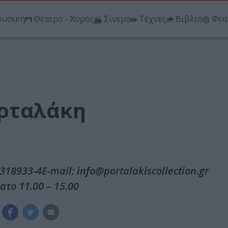
υσική
Θέατρο - Χορός
Σινεμά
Τέχνες
Βιβλίο
Φεσ
ορταλάκη
318933-4E-mail: info@portalakiscollection.gr
ατο 11.00 – 15.00