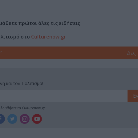
μάθετε πρώτοι όλες τις ειδήσεις
ολιτισμό στο
Culturenow.gr
r
Δες
νη και τον Πολιτισμό!
λουθήστε το Culturenow.gr