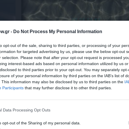
w.gr -
Do Not Process My Personal Information
to opt-out of the sale, sharing to third parties, or processing of your per
formation for targeted advertising by us, please use the below opt-out s
r selection. Please note that after your opt-out request is processed y
eing interest-based ads based on personal information utilized by us or
disclosed to third parties prior to your opt-out. You may separately opt-
losure of your personal information by third parties on the IAB’s list of
ο
32οι Πλοές – Το Αίνιγμα της Εικόνας: Ομαδι
. This information may also be disclosed by us to third parties on the
IA
στο Ίδρυμα Π. & Μ. Κυδωνιέως
Participants
that may further disclose it to other third parties.
l Data Processing Opt Outs
Τελευταία νέα
o opt-out of the Sharing of my personal data.