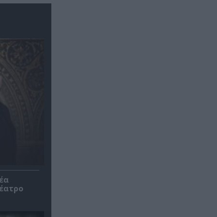
έα
θέατρο