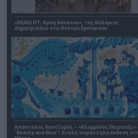
«DEADLIFT. Άρση θανάτου», της Βαλέριας
Δημητριάδου στο Θέατρο Εμπορικόν
Απόστολος Χαντζαράς – «Κλεμμένος Πειρατής»
“Beauty and Blue”: Διπλή παράλληλη έκθεση στ
Πάτμο