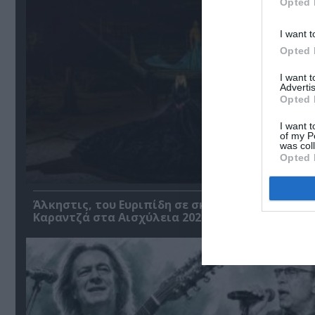
Opted 
I want t
Opted 
I want 
Advertis
Opted 
I want t
of my P
was col
Opted 
Άλκηστις, του Ευριπίδη σε σκηνοθεσία Δημήτρη
Καραντζά στα Αισχύλεια 2026