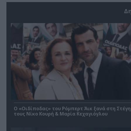
Δ
O «Οιδίποδας» του Ρόμπερτ Άικ ξανά στη Στέγη
τους Νίκο Κουρή & Μαρία Κεχαγιόγλου