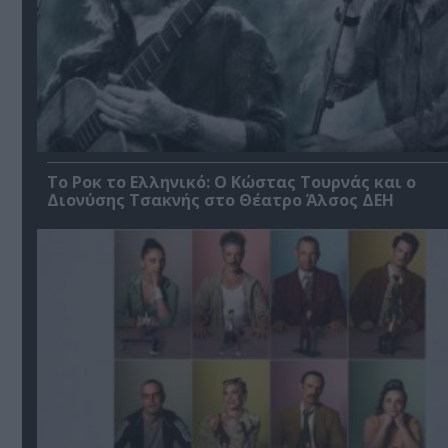
Το Ροκ το Ελληνικό: Ο Κώστας Τουρνάς και ο
Διονύσης Τσακνής στο Θέατρο Άλσος ΔΕΗ