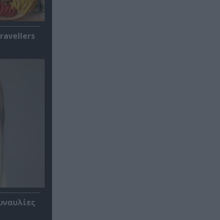
ravellers
υναυλίες