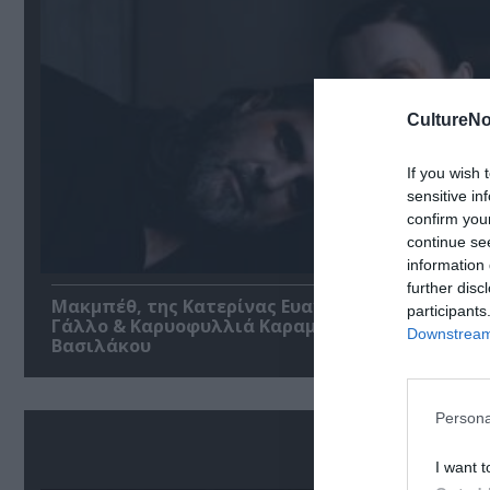
CultureNo
If you wish 
sensitive in
confirm you
continue se
information 
further disc
Μακμπέθ, της Κατερίνας Ευαγγελάτου με Γιώργ
participants
Γάλλο & Καρυοφυλλιά Καραμπέτη στο Θέατρο
Downstream 
Βασιλάκου
Persona
I want t