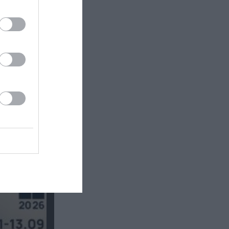
οορισμός
τε