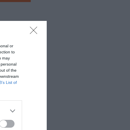
sonal or
ection to
ou may
 personal
out of the
 downstream
B’s List of