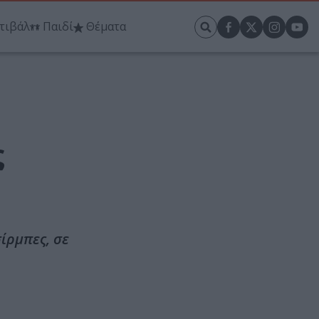
τιβάλ
Παιδί
Θέματα
ς
ίρμπες, σε