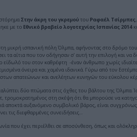
ιστόρημα
Στην άκρη του γκρεμού
του
Ραφαέλ Τσίρμπες
θηκε με το
Εθνικό βραβείο λογοτεχνίας Ισπανίας 2014
κ
 στη μικρή ισπανική πόλη Όλμπα, αφήνοντας στο δρόμο το
ι τα αίτια που τον οδήγησαν σ’ αυτή την επιλογή και να 
 το είδωλό του στον καθρέφτη -έναν άνθρωπο χωρίς ιδιαίτ
εμισμένα όνειρα και χαμένα ιδανικά. Γύρω από τον Εστέμπ
ηστων απατεώνων και ανελέητων κυνηγών του εύκολου κέ
καλύπτει δύο πτώματα στις όχθες του βάλτου της Όλμπα. 
τ, τρομοκρατημένος στη σκέψη ότι θα μπορούσε να κατηγο
ιακά αποκτά αυξανόμενο συμβολικό βάρος, είναι συγχρόνω
ένει τις διεφθαρμένες συνειδήσεις…
ωνία που έχει περιέλθει σε αποσύνθεση, όπως και ολόκλη