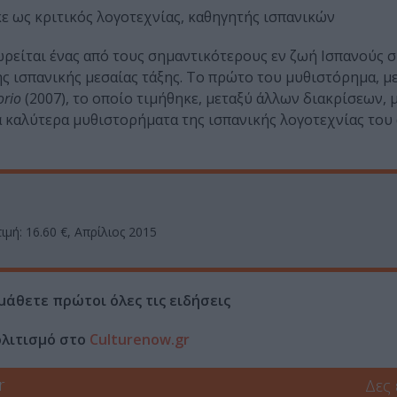
ε ως κριτικός λογοτεχνίας, καθηγητής ισπανικών
ρείται ένας από τους σημαντικότερους εν ζωή Ισπανούς σ
ς ισπανικής μεσαίας τάξης. Το πρώτο του μυθιστόρημα, με
orio
(2007), το οποίο τιμήθηκε, μεταξύ άλλων διακρίσεων, 
α καλύτερα μυθιστορήματα της ισπανικής λογοτεχνίας του
τιμή: 16.60 €, Απρίλιος 2015
μάθετε πρώτοι όλες τις ειδήσεις
ολιτισμό στο
Culturenow.gr
r
Δες