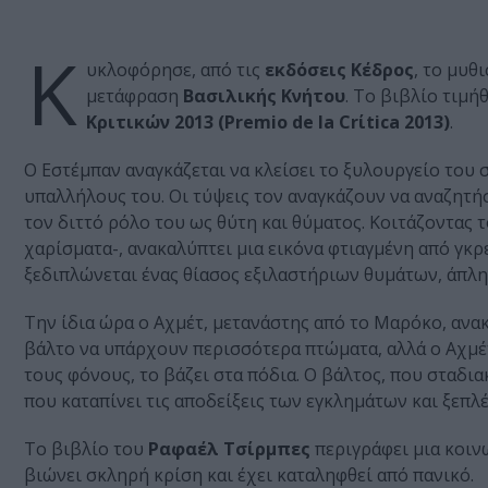
Κ
υκλοφόρησε, από τις
εκδόσεις Κέδρος
, το μυθ
μετάφραση
Βασιλικής Κνήτου
. Το βιβλίο τιμή
Κριτικών 2013 (Premio de la Crίtica 2013)
.
Ο Εστέμπαν αναγκάζεται να κλείσει το ξυλουργείο του
υπαλλήλους του. Οι τύψεις τον αναγκάζουν να αναζητήσε
τον διττό ρόλο του ως θύτη και θύματος. Κοιτάζοντας
χαρίσματα-, ανακαλύπτει μια εικόνα φτιαγμένη από γκρ
ξεδιπλώνεται ένας θίασος εξιλαστήριων θυμάτων, άπλ
Την ίδια ώρα ο Αχμέτ, μετανάστης από το Μαρόκο, ανα
βάλτο να υπάρχουν περισσότερα πτώματα, αλλά ο Αχμέ
τους φόνους, το βάζει στα πόδια. Ο βάλτος, που σταδ
που καταπίνει τις αποδείξεις των εγκλημάτων και ξεπλ
Το βιβλίο του
Ραφαέλ Τσίρμπες
περιγράφει μια κοιν
βιώνει σκληρή κρίση και έχει καταληφθεί από πανικό.