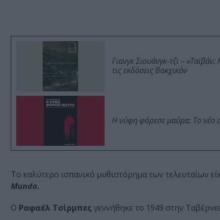
Γιανγκ Σιουάνγκ-τζι – «Ταϊβάν
τις εκδόσεις Βακχικόν
Η νύφη φόρεσε μαύρα: Το νέο 
Το καλύτερο ισπανικό μυθιστόρημα των τελευταίων ε
Mundo
.
Ο
Ραφαέλ Τσίρμπες
γεννήθηκε το 1949 στην Ταβέρνες