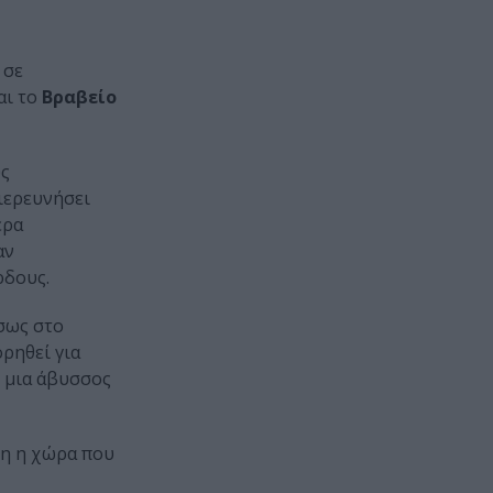
, σε
αι το
Βραβείο
υς
διερευνήσει
ερα
αν
ρδους.
Ίσως στο
ρηθεί για
ς μια άβυσσος
ρη η χώρα που