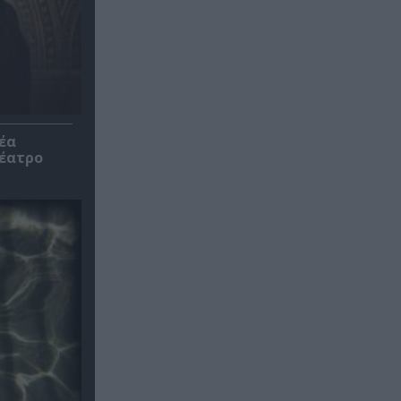
έα
θέατρο