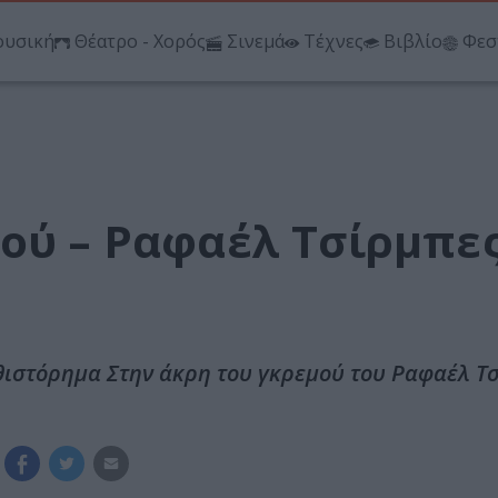
υσική
Θέατρο - Χορός
Σινεμά
Τέχνες
Βιβλίο
Φεσ
μού – Ραφαέλ Τσίρμπε
υθιστόρημα Στην άκρη του γκρεμού του Ραφαέλ Τσ