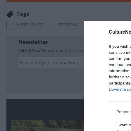
Tags
ΕΚΔΟΣΕΙΣ ΚΕΔΡΟΣ
ΠΕΖΟΓΡΑΦΙΑ
CultureNo
Newsletter
If you wish 
Κάθε βδομάδα στο e-mail σας τα τελευταία νέα για την Τέχ
sensitive in
confirm you
continue se
information 
Ακο
further disc
participants
Downstream 
Σ
Persona
I want t