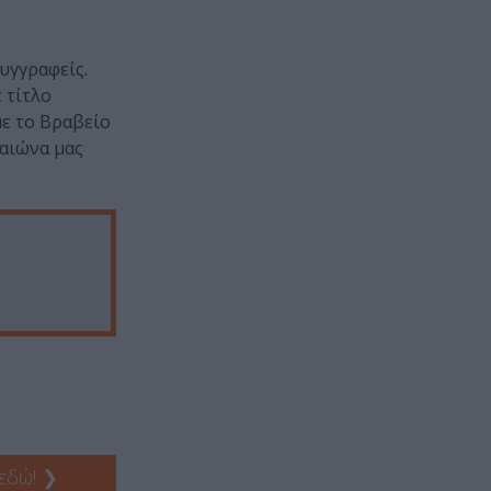
υγγραφείς.
 τίτλο
με το Βραβείο
 αιώνα μας
 εδώ!
❯