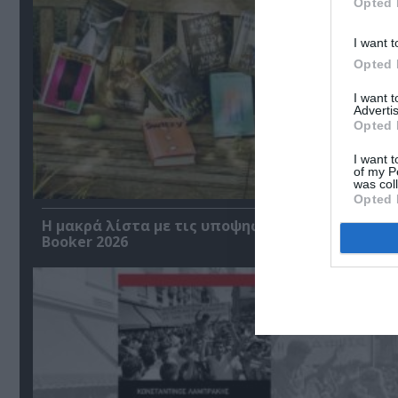
Opted 
I want t
Opted 
I want 
Advertis
Opted 
I want t
of my P
was col
Opted 
Η μακρά λίστα με τις υποψηφιότητες για το Βρ
Booker 2026