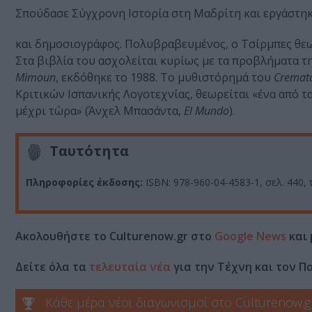
Σπούδασε Σύγχρονη Ιστορία στη Μαδρίτη και εργάστηκ
και δημοσιογράφος. Πολυβραβευμένος, ο Τσίρμπες θεω
Στα βιβλία του ασχολείται κυρίως με τα προβλήματα τη
Mimoun
, εκδόθηκε το 1988. Το μυθιστόρημά του
Cremat
Κριτικών Ισπανικής Λογοτεχνίας, θεωρείται «ένα από τ
μέχρι τώρα» (Άνχελ Μπασάντα,
El
Mundo
).
Ταυτότητα
Πληροφορίες έκδοσης:
ISBN: 978-960-04-4583-1, σελ. 440, 
Ακολουθήστε το Culturenow.gr στο
Google News
και 
Δείτε όλα τα
τελευταία νέα
για την Τέχνη και τον Π
Κάθε μέρα νέοι διαγωνισμοί στο Culturenow.g