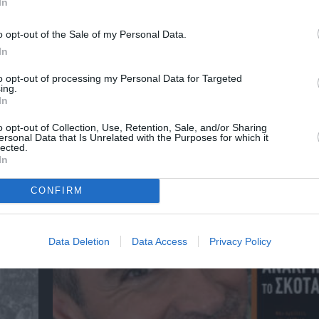
In
o opt-out of the Sale of my Personal Data.
In
to opt-out of processing my Personal Data for Targeted
ing.
In
o opt-out of Collection, Use, Retention, Sale, and/or Sharing
ersonal Data that Is Unrelated with the Purposes for which it
lected.
In
αβείο
Έκθεση Βιβλίου 2026 στο Ναύπλιο
CONFIRM
Data Deletion
Data Access
Privacy Policy