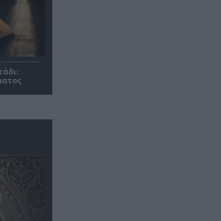
τάδι:
ματος