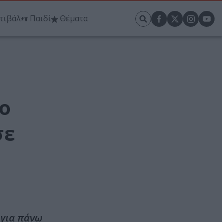
τιβάλ
Παιδί
Θέματα
 ο
σε
 για πάνω