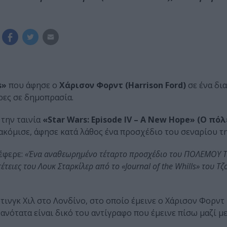
s»
που άφησε ο
Χάρισον Φορντ
(Harrison Ford)
σε ένα δι
ρες σε δημοπρασία.
την ταινία
«Star Wars: Episode IV – A New Hope» (Ο πό
ακόμισε, άφησε κατά λάθος ένα προσχέδιο του σεναρίου τη
έφερε:
«Ένα αναθεωρημένο τέταρτο προσχέδιο του ΠΟΛΕΜΟΥ
έτειες του Λουκ Σταρκίλερ από το «Journal of the Whills» του Τ
τινγκ Χιλ στο Λονδίνο, στο οποίο έμεινε ο Χάρισον Φορντ 
ανότατα είναι δικό του αντίγραφο που έμεινε πίσω μαζί μ