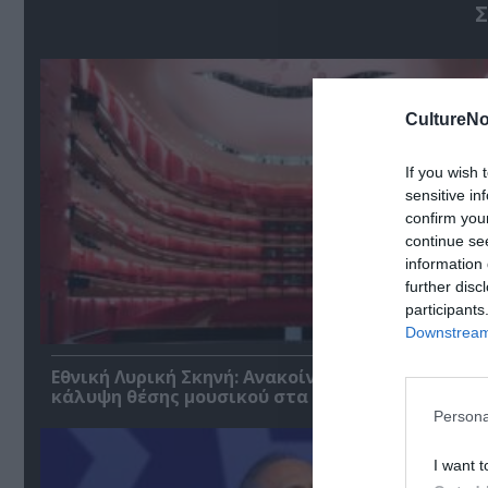
Σ
CultureNo
If you wish 
sensitive in
confirm you
continue se
information 
further disc
participants
Downstream 
Εθνική Λυρική Σκηνή: Ανακοίνωση ακρόασης για
κάλυψη θέσης μουσικού στα Βιολοντσέλα
Persona
I want t