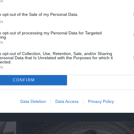
In
o opt-out of the Sale of my Personal Data.
In
to opt-out of processing my Personal Data for Targeted
ing.
In
o opt-out of Collection, Use, Retention, Sale, and/or Sharing
ersonal Data that Is Unrelated with the Purposes for which it
lected.
In
Η Σιγκαπούρη απαγορεύει την είσοδο σε δύ
ετών
των Massive Attack
CONFIRM
Data Deletion
Data Access
Privacy Policy
ημοφιλή Άρθρα