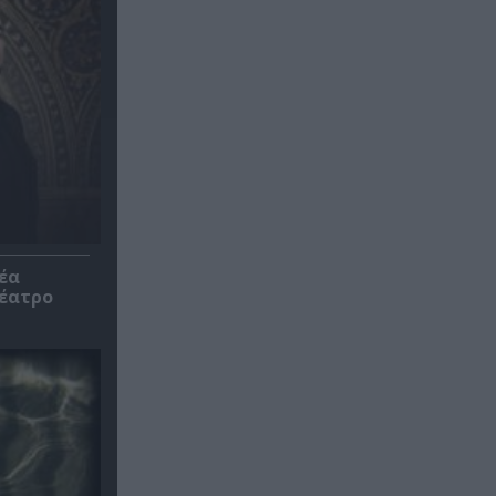
έα
θέατρο