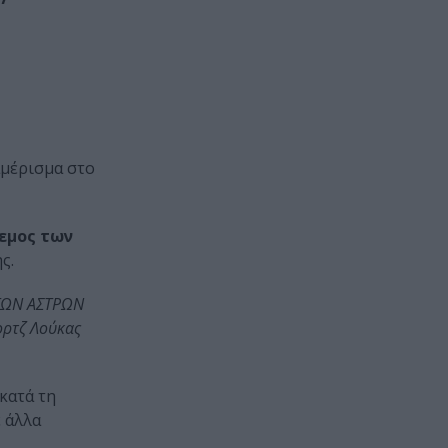
αμέρισμα στο
λεμος των
ς.
 ΤΩΝ ΑΣΤΡΩΝ
ζορτζ Λούκας
κατά τη
ε άλλα