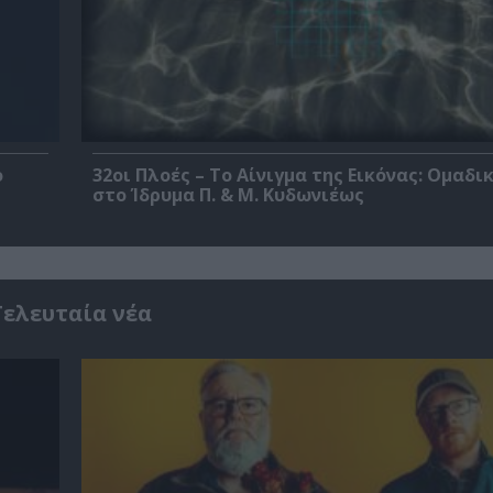
ο
32οι Πλοές – Το Αίνιγμα της Εικόνας: Ομαδι
στο Ίδρυμα Π. & Μ. Κυδωνιέως
Τελευταία νέα