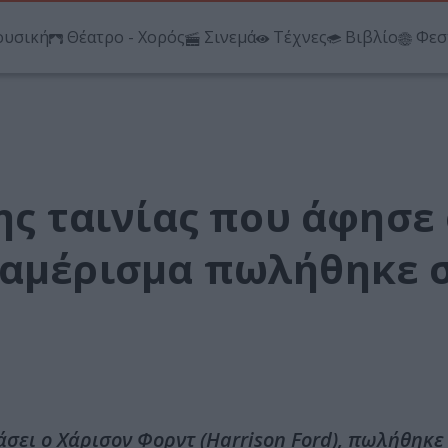
υσική
Θέατρο - Χορός
Σινεμά
Τέχνες
Βιβλίο
Φεσ
της ταινίας που άφησε
ιαμέρισμα πωλήθηκε 
χάσει ο Χάρισον Φορντ (Harrison Ford), πωλήθηκε