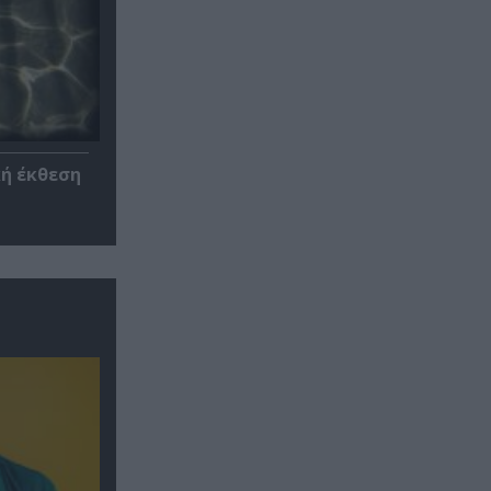
κή έκθεση