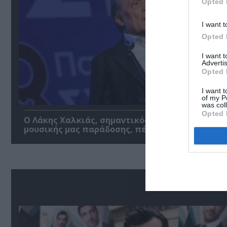
Opted 
I want t
Opted 
I want 
Advertis
Opted 
I want t
of my P
was col
Opted 
Ο Λάκης Χαλκιάς, σημαντικός εκπρόσωπος της
μουσικής μας παράδοσης, πέθανε σε ηλικία 82 
Δ