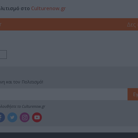
ολιτισμό στο
Culturenow.gr
r
Δες
N
νη και τον Πολιτισμό!
λουθήστε το Culturenow.gr