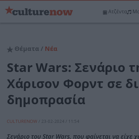
Ατζέντα
Μο
Θέματα /
Νέα
Star Wars: Σενάριο 
Χάρισον Φορντ σε δ
δημοπρασία
CULTURENOW
/
23-02-2024
/ 11:54
Σενάριο του Star Wars, που φαίνεται να είχε 