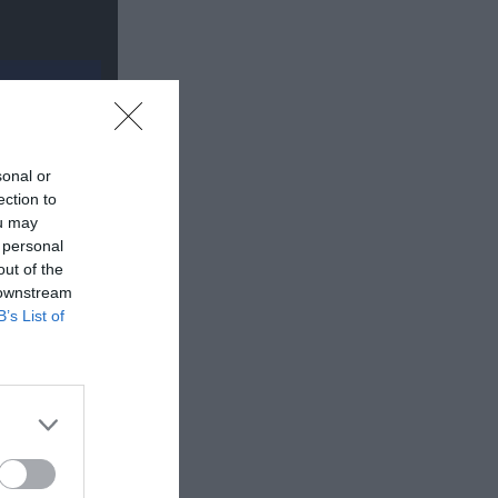
sonal or
ection to
ou may
 personal
out of the
 downstream
B’s List of
φως της