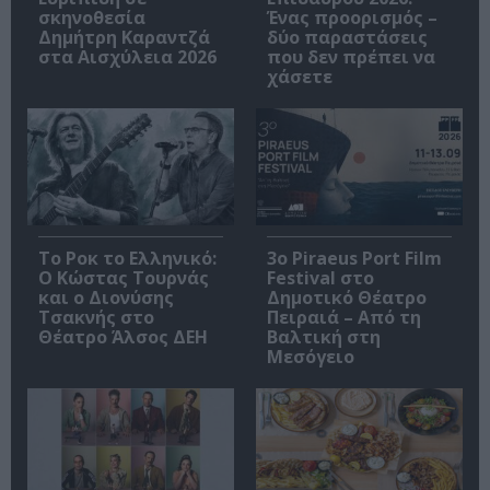
σκηνοθεσία
Ένας προορισμός –
Δημήτρη Καραντζά
δύο παραστάσεις
στα Αισχύλεια 2026
που δεν πρέπει να
χάσετε
Το Ροκ το Ελληνικό:
3o Piraeus Port Film
Ο Κώστας Τουρνάς
Festival στο
και ο Διονύσης
Δημοτικό Θέατρο
Τσακνής στο
Πειραιά – Από τη
Θέατρο Άλσος ΔΕΗ
Βαλτική στη
Μεσόγειο