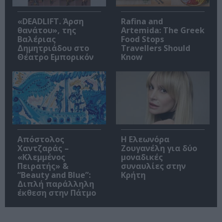
«DEADLIFT. Άρση
Rafina and
θανάτου», της
Artemida: The Greek
Βαλέριας
Food Stops
Δημητριάδου στο
Travellers Should
Θέατρο Εμπορικόν
Know
Απόστολος
Η Ελεωνόρα
Χαντζαράς –
Ζουγανέλη για δύο
«Κλεμμένος
μοναδικές
Πειρατής» &
συναυλίες στην
“Beauty and Blue”:
Κρήτη
Διπλή παράλληλη
έκθεση στην Πάτμο