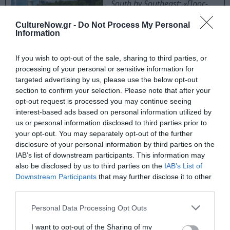
South by Southeast: «Προς-
Ανατολίζοντας τη Συλλογή»
του ΕΜΣΤ
CultureNow.gr -
Do Not Process My Personal
Information
If you wish to opt-out of the sale, sharing to third parties, or
Διαβάστε επίσης:
processing of your personal or sensitive information for
targeted advertising by us, please use the below opt-out
Όλη η Ελλάδα ένας Πολιτισμός 2025: Το εικαστικό
section to confirm your selection. Please note that after your
πρόγραμμα
opt-out request is processed you may continue seeing
interest-based ads based on personal information utilized by
us or personal information disclosed to third parties prior to
Ταυτότητα Εκδήλωσης
your opt-out. You may separately opt-out of the further
disclosure of your personal information by third parties on the
Ημερομηνία:
IAB’s list of downstream participants. This information may
also be disclosed by us to third parties on the
IAB’s List of
19/07/2025
31/08/2025
Από:
Εως:
Downstream Participants
that may further disclose it to other
third parties.
Τοποθεσία:
Personal Data Processing Opt Outs
Τήνος
I want to opt-out of the Sharing of my