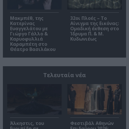
Μακμπέθ, της
32οι Πλοές – Το
Κατερίνας
Αίνιγμα της Εικόνας:
Ευαγγελάτου με
Ομαδική έκθεση στο
Γιώργο Γάλλο &
Ίδρυμα Π. & Μ.
Καρυοφυλλιά
Κυδωνιέως
Καραμπέτη στο
Θέατρο Βασιλάκου
Τελευταία νέα
Άλκηστις, του
Φεστιβάλ Αθηνών
Ευριπίδη σε
Επιδαύρου 2026: