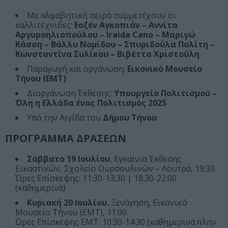
Με αλφαβητική σειρά συμμετέχουν οι
καλλιτέχνιδες:
Εοζέν Αγκοπιάν – Αννίτα
Αργυροηλιοπούλου – Iraida Cano – Μαριγώ
Κάσση – Βάλλυ Νομίδου – Σπυριδούλα Πολίτη –
Κωνσταντίνα Συλίκου – Βιβέττα Χριστούλη
Παραγωγή και οργάνωση:
Εικονικό Μουσείο
Τήνου (ΕΜΤ)
Διοργάνωση Έκθεσης:
Υπουργείο Πολιτισμού –
Όλη η Ελλάδα ένας Πολιτισμός 2025
Υπό την Αιγίδα του
Δήμου Τήνου
ΠΡΟΓΡΑΜΜΑ ΔΡΑΣΕΩΝ
Σάββατο 19 Ιουλίου
, Εγκαίνια Έκθεσης
Εικαστικών, Σχολείο Ουρσουλινών – Λουτρά, 19:30
Ώρες Επίσκεψης: 11:30-13:30 | 18:30-22:00
(καθημερινά)
Κυριακή 20 Ιουλίου
, Ξενάγηση, Εικονικό
Μουσείο Τήνου (ΕΜΤ), 11:00
Ώρες Επίσκεψης ΕΜΤ: 10:30-14:30 (καθημερινά πλην