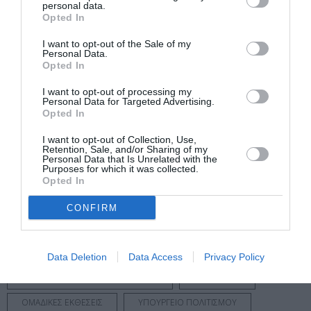
personal data.
Πληροφορίες / Κρατήσεις:
Opted In
allofgreeceoneculture.gr
I want to opt-out of the Sale of my
Personal Data.
Opted In
Ακολουθήστε το Culturenow.gr στο
Google News
και
μάθετε πρώτοι όλες τις ειδήσεις
I want to opt-out of processing my
Personal Data for Targeted Advertising.
Opted In
Δείτε όλα τα
τελευταία νέα
για την Τέχνη και τον
Πολιτισμό στο
Culturenow.gr
I want to opt-out of Collection, Use,
Retention, Sale, and/or Sharing of my
Personal Data that Is Unrelated with the
Purposes for which it was collected.
Νέοι Διαγωνισμοί
❯
Opted In
Tags
CONFIRM
ΔΙΑΛΕΞΕΙΣ - ΟΜΙΛΙΕΣ
ΔΡΑΣΤΗΡΙΟΤΗΤΕΣ ΓΙΑ ΠΑΙΔΙΑ
ΕΙΚΑΣΤΙΚΕΣ ΕΚΘΕΣΕΙΣ
ΛΟΥΙΖΑ ΚΑΡΑΠΙΔΑΚΗ
Data Deletion
Data Access
Privacy Policy
ΝΤΟΚΙΜΑΝΤΕΡ - ΙΣΤΟΡΙΚΕΣ ΤΑΙΝΙΕΣ
ΞΕΝΑΓΗΣΕΙΣ
ΟΜΑΔΙΚΕΣ ΕΚΘΕΣΕΙΣ
ΥΠΟΥΡΓΕΙΟ ΠΟΛΙΤΙΣΜΟΥ