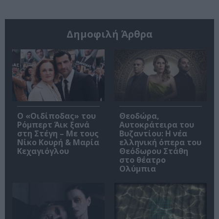
Δημοφιλή Άρθρα
O «Οιδίποδας» του
Θεοδώρα,
Ρόμπερτ Άικ ξανά
Αυτοκράτειρα του
στη Στέγη – Με τους
Βυζαντίου: Η νέα
Νίκο Κουρή & Μαρία
ελληνική όπερα του
Κεχαγιόγλου
Θεόδωρου Στάθη
στο θέατρο
Ολύμπια