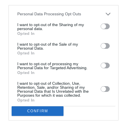
Ρόμπερτ Άικ ξανά
Αυτοκράτειρα του
third parties.
στη Στέγη – Με τους
Βυζαντίου: Η νέα
Νίκο Κουρή & Μαρία
ελληνική όπερα του
Personal Data Processing Opt Outs
Κεχαγιόγλου
Θεόδωρου Στάθη
στο θέατρο
I want to opt-out of the Sharing of my
Ολύμπια
personal data.
Opted In
I want to opt-out of the Sale of my
Personal Data.
Opted In
I want to opt-out of processing my
Personal Data for Targeted Advertising.
Opted In
Μακμπέθ, της
32οι Πλοές – Το
Κατερίνας
Αίνιγμα της Εικόνας:
I want to opt-out of Collection, Use,
Ευαγγελάτου με
Ομαδική έκθεση στο
Retention, Sale, and/or Sharing of my
Γιώργο Γάλλο &
Ίδρυμα Π. & Μ.
Personal Data that Is Unrelated with the
Καρυοφυλλιά
Κυδωνιέως
Purposes for which it was collected.
Opted In
Καραμπέτη στο
Θέατρο Βασιλάκου
CONFIRM