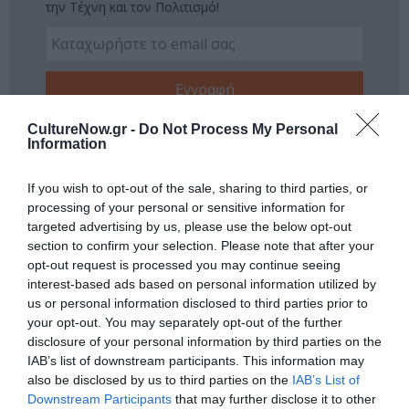
την Τέχνη και τον Πολιτισμό!
Ακολουθήστε το Culturenow.gr
CultureNow.gr -
Do Not Process My Personal
Information
If you wish to opt-out of the sale, sharing to third parties, or
processing of your personal or sensitive information for
targeted advertising by us, please use the below opt-out
Δημοφιλή Άρθρα
section to confirm your selection. Please note that after your
opt-out request is processed you may continue seeing
interest-based ads based on personal information utilized by
us or personal information disclosed to third parties prior to
your opt-out. You may separately opt-out of the further
disclosure of your personal information by third parties on the
IAB’s list of downstream participants. This information may
also be disclosed by us to third parties on the
IAB’s List of
Downstream Participants
that may further disclose it to other
O «Οιδίποδας» του
Θεοδώρα,