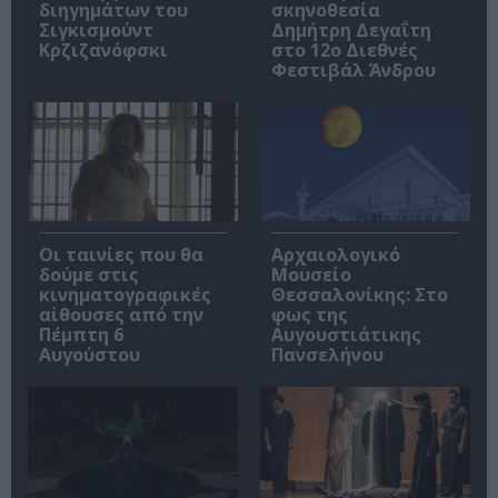
διηγημάτων του
σκηνοθεσία
Σιγκισμούντ
Δημήτρη Δεγαΐτη
Κρζιζανόφσκι
στο 12ο Διεθνές
Φεστιβάλ Άνδρου
Οι ταινίες που θα
Αρχαιολογικό
δούμε στις
Μουσείο
κινηματογραφικές
Θεσσαλονίκης: Στο
αίθουσες από την
φως της
Πέμπτη 6
Αυγουστιάτικης
Αυγούστου
Πανσελήνου