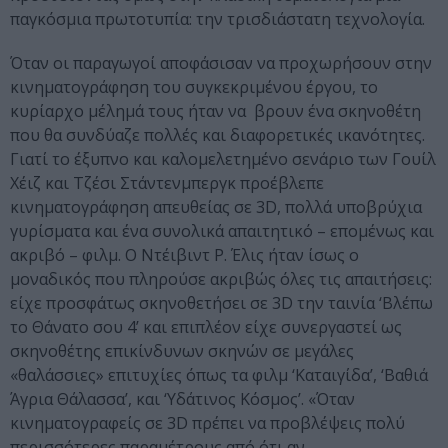
παγκόσμια πρωτοτυπία: την τρισδιάστατη τεχνολογία.
Όταν οι παραγωγοί αποφάσισαν να προχωρήσουν στην
κινηματογράφηση του συγκεκριμένου έργου, το
κυρίαρχο μέλημά τους ήταν να βρουν ένα σκηνοθέτη
που θα συνδύαζε πολλές και διαφορετικές ικανότητες.
Γιατί το έξυπνο και καλομελετημένο σενάριο των Γουίλ
Χέιζ και Τζέσι Στάντενμπεργκ προέβλεπε
κινηματογράφηση απευθείας σε 3D, πολλά υποβρύχια
γυρίσματα και ένα συνολικά απαιτητικό – επομένως και
ακριβό – φιλμ. Ο Ντέιβιντ Ρ. Έλις ήταν ίσως ο
μοναδικός που πληρούσε ακριβώς όλες τις απαιτήσεις:
είχε προσφάτως σκηνοθετήσει σε 3D την ταινία ‘Βλέπω
το Θάνατο σου 4’ και επιπλέον είχε συνεργαστεί ως
σκηνοθέτης επικίνδυνων σκηνών σε μεγάλες
«θαλάσσιες» επιτυχίες όπως τα φιλμ ‘Καταιγίδα’, ‘Βαθιά
Άγρια Θάλασσα’, και ‘Υδάτινος Κόσμος’. «Όταν
κινηματογραφείς σε 3D πρέπει να προβλέψεις πολύ
περισσότερες παραμέτρους από ότι αν