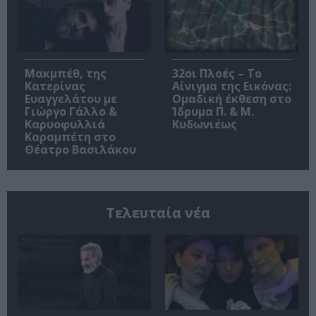
Μακμπέθ, της
32οι Πλοές – Το
Κατερίνας
Αίνιγμα της Εικόνας:
Ευαγγελάτου με
Ομαδική έκθεση στο
Γιώργο Γάλλο &
Ίδρυμα Π. & Μ.
Καρυοφυλλιά
Κυδωνιέως
Καραμπέτη στο
Θέατρο Βασιλάκου
Τελευταία νέα