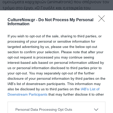
ομοιώματα καρχαριών (animatronic) που σπέρνουν τον
τρόμο στο έργο. «Ο Γουόλτ και η εταιρεία του
κατασκευάζουν τους καλύτερους animatronic
καρχαρίες στον κόσμο» λέει ο καλλιτεχνικός
CultureNow.gr -
Do Not Process My Personal
Information
διευθυντής Τζέιμς Χινκλ. «Οι κινήσεις τους είναι
αρμονικές και σχεδόν πανομοιότυπες με αυτές των
If you wish to opt-out of the sale, sharing to third parties, or
πραγματικών καρχαριών». «Οι καρχαρίες είναι
processing of your personal or sensitive information for
απίστευτες ‘μηχανές’» παρατηρεί ο Κόντι. «Συνήθως
targeted advertising by us, please use the below opt-out
κολυμπάνε αργά, όταν όμως επιτίθενται έχουν
section to confirm your selection. Please note that after your
απίστευτη ενέργεια και όλα αυτά έπρεπε να
opt-out request is processed you may continue seeing
αποτυπωθούν στην ταινία». Για τις πολύπλευρες
interest-based ads based on personal information utilized by
ανάγκες του έργου κατασκευάστηκαν αρκετά
us or personal information disclosed to third parties prior to
your opt-out. You may separately opt-out of the further
μηχανοκίνητα ομοιώματα καρχαριών ώστε να
disclosure of your personal information by third parties on the
αναπαρασταθούν με τον καλύτερο δυνατό τρόπο οι
IAB’s list of downstream participants. This information may
διάφορες αντιδράσεις και ιδιότητες του ξεχωριστού
also be disclosed by us to third parties on the
IAB’s List of
αυτού θαλάσσιου είδους. «Χρησιμοποιήσαμε πολλά
Downstream Participants
that may further disclose it to other
διαφορετικά ομοιώματα για να καλύψουμε όλες τις
third parties.
ανάγκες στη δράση. Κάποια ελέγχονται από
Personal Data Processing Opt Outs
ηλεκτρονικό υπολογιστή κι έτσι μπορούσαμε να