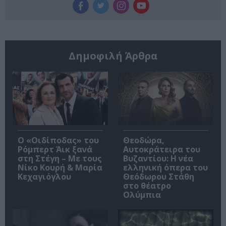
Δημοφιλή Άρθρα
O «Οιδίποδας» του
Θεοδώρα,
Ρόμπερτ Άικ ξανά
Αυτοκράτειρα του
στη Στέγη – Με τους
Βυζαντίου: Η νέα
Νίκο Κουρή & Μαρία
ελληνική όπερα του
Κεχαγιόγλου
Θεόδωρου Στάθη
στο θέατρο
Ολύμπια