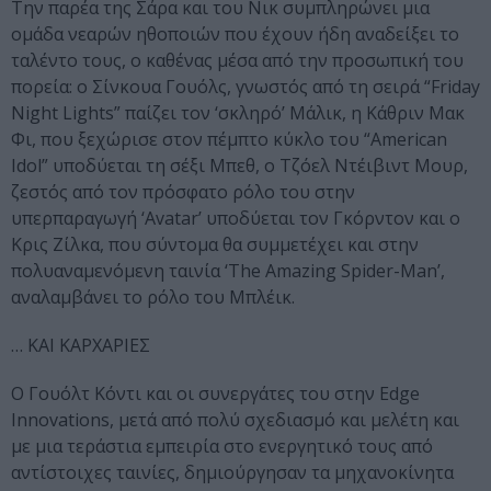
Την παρέα της Σάρα και του Νικ συμπληρώνει μια
ομάδα νεαρών ηθοποιών που έχουν ήδη αναδείξει το
ταλέντο τους, ο καθένας μέσα από την προσωπική του
πορεία: ο Σίνκουα Γουόλς, γνωστός από τη σειρά “Friday
Night Lights” παίζει τον ‘σκληρό’ Μάλικ, η Κάθριν Μακ
Φι, που ξεχώρισε στον πέμπτο κύκλο του “American
Idol” υποδύεται τη σέξι Μπεθ, ο Τζόελ Ντέιβιντ Μουρ,
ζεστός από τον πρόσφατο ρόλο του στην
υπερπαραγωγή ‘Avatar’ υποδύεται τον Γκόρντον και ο
Κρις Ζίλκα, που σύντομα θα συμμετέχει και στην
πολυαναμενόμενη ταινία ‘The Amazing Spider-Man’,
αναλαμβάνει το ρόλο του Μπλέικ.
… ΚΑΙ ΚΑΡΧΑΡΙΕΣ
Ο Γουόλτ Κόντι και οι συνεργάτες του στην Edge
Innovations, μετά από πολύ σχεδιασμό και μελέτη και
με μια τεράστια εμπειρία στο ενεργητικό τους από
αντίστοιχες ταινίες, δημιούργησαν τα μηχανοκίνητα