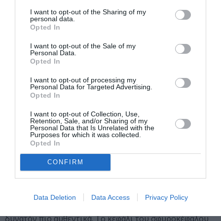
‘χορογραφήσουμε’ με λεπτομέρεια την κίνηση του
I want to opt-out of the Sharing of my
κεφαλιού και των σαγονιών. Κάποια άλλα ήταν πολύ πιο
personal data.
Opted In
ελεύθερα και μας επέτρεψαν να ‘παίξουμε’ μαζί τους, σα
να ήταν τηλεκατευθυνόμενα αεροπλανάκια» εξηγεί ο
I want to opt-out of the Sale of my
Personal Data.
Γουόλτ Κόντι. «Οι καρχαρίες μας είναι γύρω στα 3 με
Opted In
3,5 μέτρα και ζυγίζουν περίπου 320 κιλά. Ο μεγάλος
λευκός καρχαρίας είχε προσαρτημένη στο πίσω μέρος
I want to opt-out of processing my
Personal Data for Targeted Advertising.
του σώματός του μία μηχανή 250 ίππων που τον έκανε
Opted In
πραγματικά επιθετικό».
I want to opt-out of Collection, Use,
Retention, Sale, and/or Sharing of my
Οι ειδικοί τεχνίτες των ομοιωμάτων συνεργάστηκαν
Personal Data that Is Unrelated with the
στενά με εξειδικευμένους βιολόγους για να
Purposes for which it was collected.
Opted In
αποτυπώσουν με ακρίβεια μικρές λεπτομέρειες όπως
οι πόροι και η υφή του δέρματος των καρχαριών, που
CONFIRM
τελικά εξασφαλίζουν αυτήν την τόσο ρεαλιστική
αίσθηση. Ο Κόντι αναζήτησε σε ολόκληρο τον κόσμο
κρανία από πραγματικούς καρχαρίες ώστε να φτιάξει τα
Data Deletion
Data Access
Privacy Policy
κεφάλια και τα σαγόνια των ομοιωμάτων όσο το
δυνατόν πιο αυθεντικά. Το κεφάλι του σφυροκέφαλου