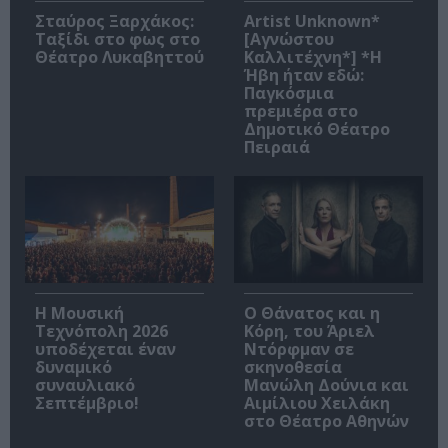
Σταύρος Ξαρχάκος:
Artist Unknown*
Ταξίδι στο φως στο
[Αγνώστου
Θέατρο Λυκαβηττού
Καλλιτέχνη*] *Η
Ήβη ήταν εδώ:
Παγκόσμια
πρεμιέρα στο
Δημοτικό Θέατρο
Πειραιά
Η Μουσική
Ο Θάνατος και η
Τεχνόπολη 2026
Κόρη, του Άριελ
υποδέχεται έναν
Ντόρφμαν σε
δυναμικό
σκηνοθεσία
συναυλιακό
Μανώλη Δούνια και
Σεπτέμβριο!
Αιμίλιου Χειλάκη
στο Θέατρο Αθηνών