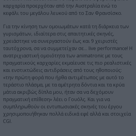
καρχαρία προερχόταν από την Αυστραλία ενώ το
κεφάλι του μεγάλου λευκού από το Σαν Φρανσίσκο.
Για την κίνηση των ομοιωμάτων κατά τη διάρκεια των
γυρισμάτων, ιδιαίτερα στις απαιτητικές σκηνές,
χρειάστηκε να συνεργαστούν έως και 9 χειριστές
ταυτόχρονα, σα να συμμετείχαν σε… live performance! Η
ανατριχιαστική ομοιότητα των animatronic με τους
πραγματικούς καρχαρίες εκμαίευσε τις πιο ρεαλιστικές
και ενστικτώδεις αντιδράσεις από τους ηθοποιούς:
«την πρώτη φορά που ήρθα αντιμέτωπος με αυτό το
τεράστιο πλάσμα, με τα αμέτρητα δόντια και τα κρύα
μάτια ακριβώς δίπλα μου, ήταν σα να δεχόμουν
πραγματική επίθεση» λέει ο Γουόλς. Και για να
συμπληρωθούν οι εντυπωσιακές σκηνές του έργου
χρησιμοποιήθηκαν πολλά ειδικά εφέ αλλά και στοιχεία
CGI.