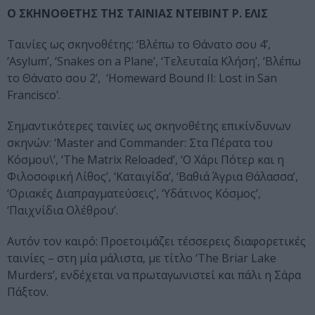
Ο ΣΚΗΝΟΘΕΤΗΣ ΤΗΣ ΤΑΙΝΙΑΣ ΝΤΕΪΒΙΝΤ Ρ. ΕΛΙΣ
Ταινίες ως σκηνοθέτης: ‘Βλέπω το Θάνατο σου 4’,
‘Asylum’, ‘Snakes on a Plane’, ‘Τελευταία Κλήση’, ‘Βλέπω
το Θάνατο σου 2’, ‘Homeward Bound II: Lost in San
Francisco’.
Σημαντικότερες ταινίες ως σκηνοθέτης επικίνδυνων
σκηνών: ‘Master and Commander: Στα Πέρατα του
Κόσμου\’, ‘The Matrix Reloaded’, ‘Ο Χάρι Πότερ και η
Φιλοσοφική Λίθος’, ‘Καταιγίδα’, ‘Βαθιά Άγρια Θάλασσα’,
‘Οριακές Διαπραγματεύσεις’, ‘Υδάτινος Κόσμος’,
‘Παιχνίδια Ολέθρου’.
Αυτόν τον καιρό: Προετοιμάζει τέσσερεις διαφορετικές
ταινίες – στη μία μάλιστα, με τίτλο ‘The Briar Lake
Murders’, ενδέχεται να πρωταγωνιστεί και πάλι η Σάρα
Πάξτον.