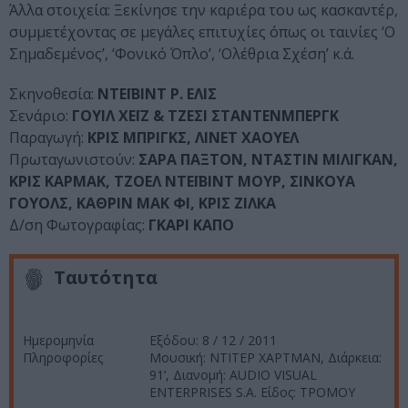
Άλλα στοιχεία: Ξεκίνησε την καριέρα του ως κασκαντέρ,
συμμετέχοντας σε μεγάλες επιτυχίες όπως οι ταινίες ‘Ο
Σημαδεμένος’, ‘Φονικό Όπλο’, ‘Ολέθρια Σχέση’ κ.ά.
Σκηνοθεσία:
ΝΤΕΪΒΙΝΤ Ρ. ΕΛΙΣ
Σενάριο:
ΓΟΥΙΛ ΧΕΪΖ & ΤΖΕΣΙ ΣΤΑΝΤΕΝΜΠΕΡΓΚ
Παραγωγή:
ΚΡΙΣ ΜΠΡΙΓΚΣ, ΛΙΝΕΤ ΧΑΟΥΕΛ
Πρωταγωνιστούν:
ΣΑΡΑ ΠΑΞΤΟΝ, ΝΤΑΣΤΙΝ ΜΙΛΙΓΚΑΝ,
ΚΡΙΣ ΚΑΡΜΑΚ, ΤΖΟΕΛ ΝΤΕΪΒΙΝΤ ΜΟΥΡ, ΣΙΝΚΟΥΑ
ΓΟΥΟΛΣ, ΚΑΘΡΙΝ ΜΑΚ ΦΙ, ΚΡΙΣ ΖΙΛΚΑ
Δ/ση Φωτογραφίας:
ΓΚΑΡΙ ΚΑΠΟ
Ταυτότητα
Ημερομηνία
Εξόδου: 8 / 12 / 2011
Πληροφορίες
Μουσική: ΝΤΙΤΕΡ ΧΑΡΤΜΑΝ, Διάρκεια:
91’, Διανομή: AUDIO VISUAL
ENTERPRISES S.A. Είδος: ΤΡΟΜΟΥ