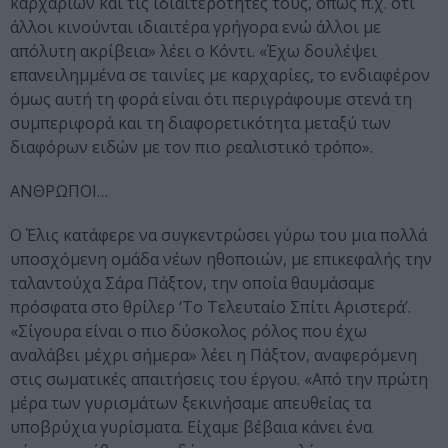
καρχαριών και τις ιδιαιτερότητές τους, όπως π.χ. ότι
άλλοι κινούνται ιδιαιτέρα γρήγορα ενώ άλλοι με
απόλυτη ακρίβεια» λέει ο Κόντι. «Έχω δουλέψει
επανειλημμένα σε ταινίες με καρχαρίες, το ενδιαφέρον
όμως αυτή τη φορά είναι ότι περιγράφουμε στενά τη
συμπεριφορά και τη διαφορετικότητα μεταξύ των
διαφόρων ειδών με τον πιο ρεαλιστικό τρόπο».
ΑΝΘΡΩΠΟΙ…
Ο Έλις κατάφερε να συγκεντρώσει γύρω του μια πολλά
υποσχόμενη ομάδα νέων ηθοποιών, με επικεφαλής την
ταλαντούχα Σάρα Πάξτον, την οποία θαυμάσαμε
πρόσφατα στο θρίλερ ‘Το Τελευταίο Σπίτι Αριστερά’.
«Σίγουρα είναι ο πιο δύσκολος ρόλος που έχω
αναλάβει μέχρι σήμερα» λέει η Πάξτον, αναφερόμενη
στις σωματικές απαιτήσεις του έργου. «Από την πρώτη
μέρα των γυρισμάτων ξεκινήσαμε απευθείας τα
υποβρύχια γυρίσματα. Είχαμε βέβαια κάνει ένα