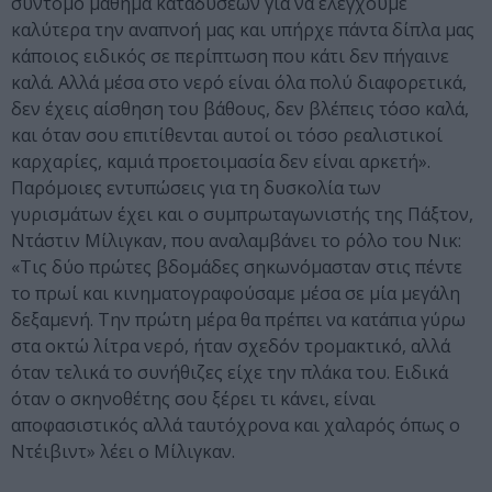
σύντομο μάθημα καταδύσεων για να ελέγχουμε
καλύτερα την αναπνοή μας και υπήρχε πάντα δίπλα μας
κάποιος ειδικός σε περίπτωση που κάτι δεν πήγαινε
καλά. Αλλά μέσα στο νερό είναι όλα πολύ διαφορετικά,
δεν έχεις αίσθηση του βάθους, δεν βλέπεις τόσο καλά,
και όταν σου επιτίθενται αυτοί οι τόσο ρεαλιστικοί
καρχαρίες, καμιά προετοιμασία δεν είναι αρκετή».
Παρόμοιες εντυπώσεις για τη δυσκολία των
γυρισμάτων έχει και ο συμπρωταγωνιστής της Πάξτον,
Ντάστιν Μίλιγκαν, που αναλαμβάνει το ρόλο του Νικ:
«Τις δύο πρώτες βδομάδες σηκωνόμασταν στις πέντε
το πρωί και κινηματογραφούσαμε μέσα σε μία μεγάλη
δεξαμενή. Την πρώτη μέρα θα πρέπει να κατάπια γύρω
στα οκτώ λίτρα νερό, ήταν σχεδόν τρομακτικό, αλλά
όταν τελικά το συνήθιζες είχε την πλάκα του. Ειδικά
όταν ο σκηνοθέτης σου ξέρει τι κάνει, είναι
αποφασιστικός αλλά ταυτόχρονα και χαλαρός όπως ο
Ντέιβιντ» λέει ο Μίλιγκαν.