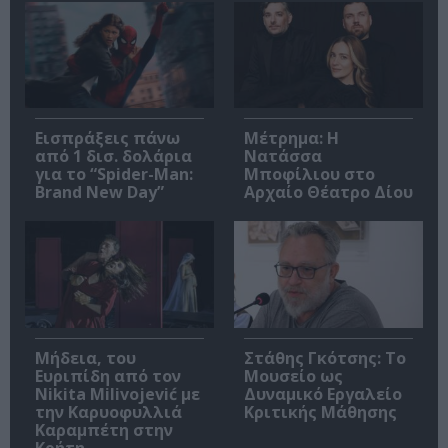
Εισπράξεις πάνω
Μέτρημα: Η
από 1 δισ. δολάρια
Νατάσσα
για το “Spider-Man:
Μποφίλιου στο
Brand New Day”
Αρχαίο Θέατρο Δίου
Μήδεια, του
Στάθης Γκότσης: Το
Ευριπίδη από τον
Μουσείο ως
Nikita Milivojević με
Δυναμικό Εργαλείο
την Καρυοφυλλιά
Κριτικής Μάθησης
Καραμπέτη στην
Κρήτη