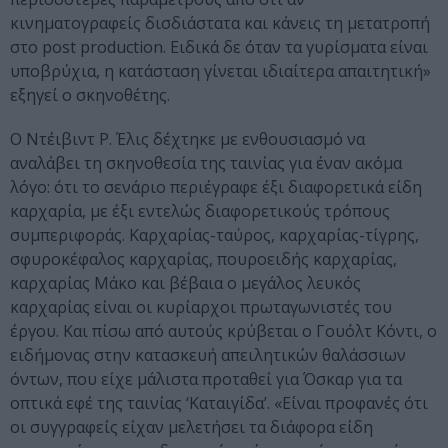
κινηματογραφείς δισδιάστατα και κάνεις τη μετατροπή
στο post production. Ειδικά δε όταν τα γυρίσματα είναι
υποβρύχια, η κατάσταση γίνεται ιδιαίτερα απαιτητική»
εξηγεί ο σκηνοθέτης.
Ο Ντέιβιντ Ρ. Έλις δέχτηκε με ενθουσιασμό να
αναλάβει τη σκηνοθεσία της ταινίας για έναν ακόμα
λόγο: ότι το σενάριο περιέγραφε έξι διαφορετικά είδη
καρχαρία, με έξι εντελώς διαφορετικούς τρόπους
συμπεριφοράς. Καρχαρίας-ταύρος, καρχαρίας-τίγρης,
σφυροκέφαλος καρχαρίας, πουροειδής καρχαρίας,
καρχαρίας Μάκο και βέβαια ο μεγάλος λευκός
καρχαρίας είναι οι κυρίαρχοι πρωταγωνιστές του
έργου. Και πίσω από αυτούς κρύβεται ο Γουόλτ Κόντι, ο
ειδήμονας στην κατασκευή απειλητικών θαλάσσιων
όντων, που είχε μάλιστα προταθεί για Όσκαρ για τα
οπτικά εφέ της ταινίας ‘Καταιγίδα’. «Είναι προφανές ότι
οι συγγραφείς είχαν μελετήσει τα διάφορα είδη