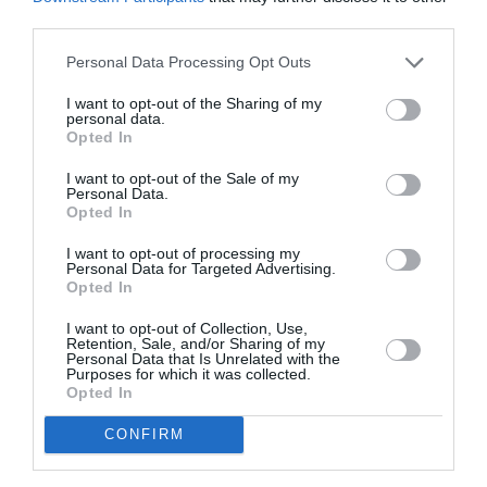
χρώματος και αισθητηριακής αντίληψης.
third parties.
Παιδί
Personal Data Processing Opt Outs
Οι περιπέτειες του Τομ Σόγιερ – Θέατρο
I want to opt-out of the Sharing of my
personal data.
Άλφα (5/10/25)
Opted In
Από την Κυριακή 5 Οκτωβρίου επιστρέφουν στη σκηνή
I want to opt-out of the Sale of my
«Οι περιπέτειες του Τομ Σόγιερ» σε σκηνοθεσία
Personal Data.
Opted In
Γιώργου Τζαβάρα, μία παράσταση γεμάτη χιούμορ,
ευαισθησία και δράση, που ξεχώρισε και αγκαλιάστηκε
I want to opt-out of processing my
Personal Data for Targeted Advertising.
από το κοινό τη σεζόν 2024-25. Πρόκειται για το
Opted In
κλασικό έργο του Μαρκ Τουέιν, που μιλά με μοναδικό
τρόπο για το ταξίδι της ζωής μας από την παιδική
I want to opt-out of Collection, Use,
Retention, Sale, and/or Sharing of my
ηλικία στην ενηλικίωση.
Personal Data that Is Unrelated with the
Purposes for which it was collected.
Opted In
Ο Αλυσοδεμένος Ελέφαντας και ο Τρομερός
CONFIRM
Εχθρός – Studio Μαυρομιχάλη (5/10/25)
Η sold out παράσταση της προηγούμενης χρονιάς «Ο