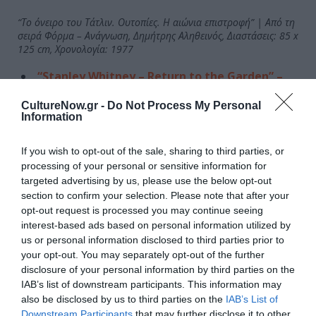
“Το όνειρο του Τάτλιν. Ουτοπίες. Η αιώνια επιστροφή” | Από τη
σειρά Φόρμα – Ανάγνωση, Δημήτρης Αληθεινός, Διαστάσεις: 85 x
125 cm, Χρονολογία: 1977
“Stanley Whitney – Return to the Garden” –
Γκαλερί Gagosian (4/10/25)
CultureNow.gr -
Do Not Process My Personal
Information
Η Gagosian είναι στην ευχάριστη θέση να παρουσιάσει
την έκθεση Return to the Garden, με νέα και πρόσφατα
If you wish to opt-out of the sale, sharing to third parties, or
έργα ζωγραφικής του Stanley Whitney, που θα
processing of your personal or sensitive information for
εγκαινιαστεί στον χώρο της γκαλερί στην Αθήνα στις 2
targeted advertising by us, please use the below opt-out
Οκτωβρίου 2025. Πρόκειται για την πρώτη ατομική
section to confirm your selection. Please note that after your
παρουσίαση του Stanley Whitney στην Ελλάδα μετά τη
opt-out request is processed you may continue seeing
συμμετοχή του στη Documenta 14, το 2017. Ο τίτλος
interest-based ads based on personal information utilized by
της έκθεσης επικαλείται την αθωότητα του αρκαδικού
us or personal information disclosed to third parties prior to
ιδεώδους και την αρμονική συνύπαρξη με τη φύση.
your opt-out. You may separately opt-out of the further
disclosure of your personal information by third parties on the
Χωρίς το βάρος προκαθορισμένων θεμάτων ή
IAB’s list of downstream participants. This information may
αφηγηματικών στοιχείων, οι ζωηρές αυτές αφαιρέσεις
also be disclosed by us to third parties on the
IAB’s List of
προσκαλούν τον θεατή σε μια ενισχυμένη εμπειρία
Downstream Participants
that may further disclose it to other