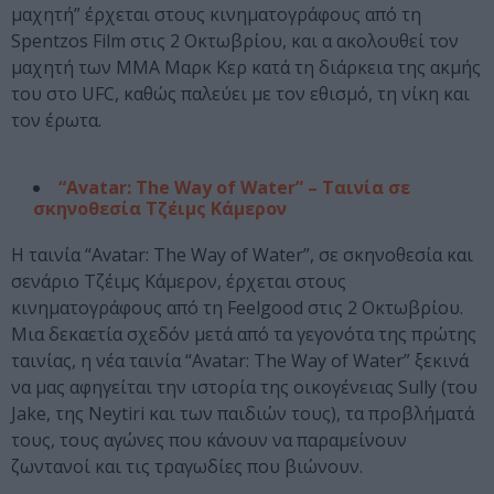
μαχητή” έρχεται στους κινηματογράφους από τη
Spentzos Film στις 2 Οκτωβρίου, και α ακολουθεί τον
μαχητή των MMA Μαρκ Κερ κατά τη διάρκεια της ακμής
του στο UFC, καθώς παλεύει με τον εθισμό, τη νίκη και
τον έρωτα.
“Avatar: The Way of Water” – Ταινία σε
σκηνοθεσία Τζέιμς Κάμερον
Η ταινία “Avatar: The Way of Water”, σε σκηνοθεσία και
σενάριο Τζέιμς Κάμερον, έρχεται στους
κινηματογράφους από τη Feelgood στις 2 Οκτωβρίου.
Μια δεκαετία σχεδόν μετά από τα γεγονότα της πρώτης
ταινίας, η νέα ταινία “Avatar: The Way of Water” ξεκινά
να μας αφηγείται την ιστορία της οικογένειας Sully (του
Jake, της Neytiri και των παιδιών τους), τα προβλήματά
τους, τους αγώνες που κάνουν να παραμείνουν
ζωντανοί και τις τραγωδίες που βιώνουν.