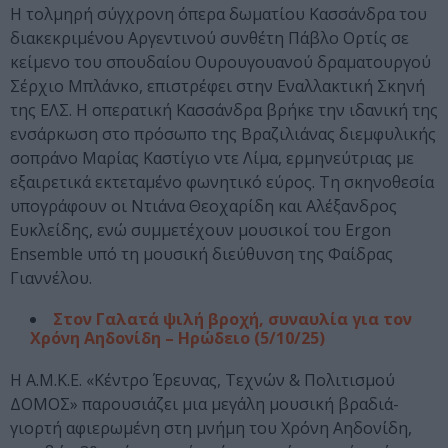
Η τολμηρή σύγχρονη όπερα δωματίου Κασσάνδρα του
διακεκριμένου Αργεντινού συνθέτη Πάβλο Ορτίς σε
κείμενο του σπουδαίου Ουρουγουανού δραματουργού
Σέρχιο Μπλάνκο, επιστρέφει στην Εναλλακτική Σκηνή
της ΕΛΣ. Η οπερατική Κασσάνδρα βρήκε την ιδανική της
ενσάρκωση στο πρόσωπο της Βραζιλιάνας διεμφυλικής
σοπράνο Μαρίας Καστίγιο ντε Λίμα, ερμηνεύτριας με
εξαιρετικά εκτεταμένο φωνητικό εύρος. Τη σκηνοθεσία
υπογράφουν οι Ντιάνα Θεοχαρίδη και Αλέξανδρος
Ευκλείδης, ενώ συμμετέχουν μουσικοί του Ergon
Ensemble υπό τη μουσική διεύθυνση της Φαίδρας
Γιαννέλου.
Στον Γαλατά ψιλή βροχή, συναυλία για τον
Χρόνη Αηδονίδη – Ηρώδειο (5/10/25)
Η Α.Μ.Κ.Ε. «Κέντρο Έρευνας, Τεχνών & Πολιτισμού
ΔΟΜΟΣ» παρουσιάζει μια μεγάλη μουσική βραδιά-
γιορτή αφιερωμένη στη μνήμη του Χρόνη Αηδονίδη,