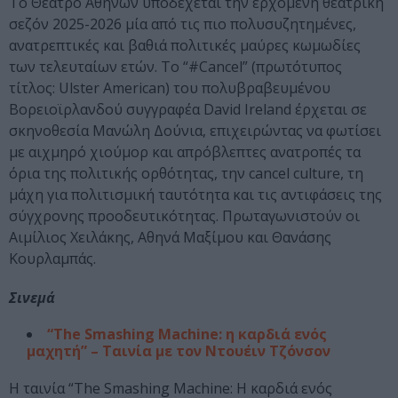
Το Θέατρο Αθηνών υποδέχεται την ερχόμενη θεατρική
σεζόν 2025-2026 μία από τις πιο πολυσυζητημένες,
ανατρεπτικές και βαθιά πολιτικές μαύρες κωμωδίες
των τελευταίων ετών. Το “#Cancel” (πρωτότυπος
τίτλος: Ulster American) του πολυβραβευμένου
Βορειοϊρλανδού συγγραφέα David Ireland έρχεται σε
σκηνοθεσία Μανώλη Δούνια, επιχειρώντας να φωτίσει
με αιχμηρό χιούμορ και απρόβλεπτες ανατροπές τα
όρια της πολιτικής ορθότητας, την cancel culture, τη
μάχη για πολιτισμική ταυτότητα και τις αντιφάσεις της
σύγχρονης προοδευτικότητας. Πρωταγωνιστούν οι
Αιμίλιος Χειλάκης, Αθηνά Μαξίμου και Θανάσης
Κουρλαμπάς.
Σινεμά
“The Smashing Machine: η καρδιά ενός
μαχητή” – Ταινία με τον Ντουέιν Τζόνσον
Η ταινία “The Smashing Machine: Η καρδιά ενός