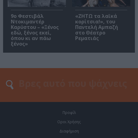
9ο Φεστιβάλ
«ΖΗΤΩ τα λαϊκά
Ντοκιμαντέρ
κορίτσια!», του
Καρύστου – «Ξένος
Παντελή Αμπαζή
εδώ, ξένος εκεί,
στο Θέατρο
όπου κι αν πάω
Ρεματιάς
ξένος»
Προφίλ
Οροι Χρήσης
Διαφήμιση