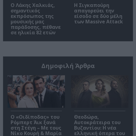
Ο Λάκης Χαλκιάς,
Η Σιγκαπούρη
σημαντικός
απαγορεύει την
εκπρόσωπος της
είσοδο σε δύο μέλη
μουσικής μας
των Massive Attack
παράδοσης, πέθανε
σε ηλικία 82 ετών
Δημοφιλή Άρθρα
O «Οιδίποδας» του
Θεοδώρα,
Ρόμπερτ Άικ ξανά
Αυτοκράτειρα του
στη Στέγη – Με τους
Βυζαντίου: Η νέα
Νίκο Κουρή & Μαρία
ελληνική όπερα του