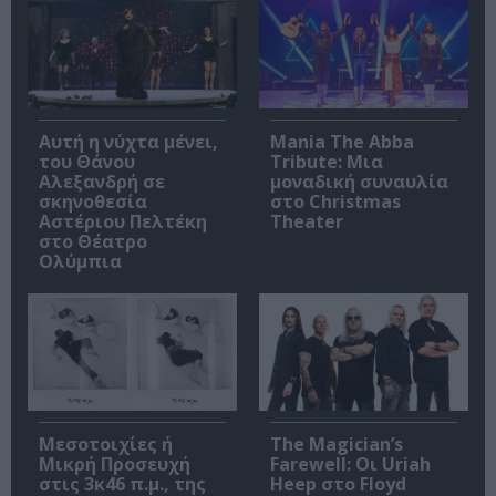
Αυτή η νύχτα μένει,
Mania The Abba
του Θάνου
Tribute: Μια
Αλεξανδρή σε
μοναδική συναυλία
σκηνοθεσία
στο Christmas
Αστέριου Πελτέκη
Theater
στο Θέατρο
Ολύμπια
Μεσοτοιχίες ή
The Magician’s
Μικρή Προσευχή
Farewell: Οι Uriah
στις 3κ46 π.μ., της
Heep στο Floyd