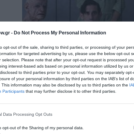
w.gr -
Do Not Process My Personal Information
to opt-out of the sale, sharing to third parties, or processing of your per
formation for targeted advertising by us, please use the below opt-out s
r selection. Please note that after your opt-out request is processed y
eing interest-based ads based on personal information utilized by us or
disclosed to third parties prior to your opt-out. You may separately opt-
losure of your personal information by third parties on the IAB’s list of
ΘΕΜΑΤΑ / ΝΕΑ
. This information may also be disclosed by us to third parties on the
IA
Σαββατοκύριακο στην Αθήνα: Προ
Participants
that may further disclose it to other third parties.
για 17-18 Ιανουαρίου
Οι προτάσεις του Culturenow για όσους μείνου
Αθήνα το Σαββατοκύριακο 17 και 18...
l Data Processing Opt Outs
o opt-out of the Sharing of my personal data.