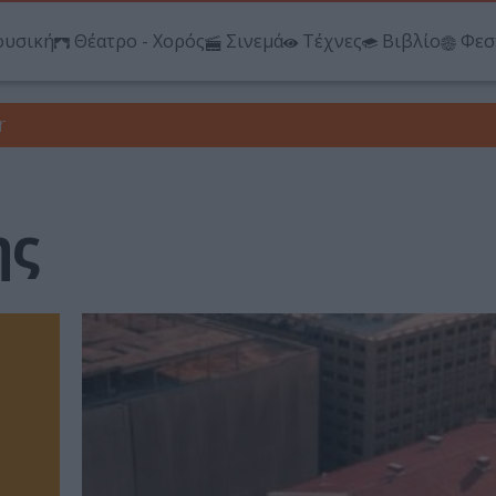
υσική
Θέατρο - Χορός
Σινεμά
Τέχνες
Βιβλίο
Φεσ
r
ης