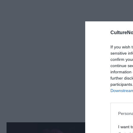
CultureNo
If you wish 
sensitive in
confirm you
continue se
information 
further disc
participants
Downstream 
Persona
I want t