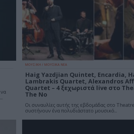
ΜΟΥΣΙΚΗ / ΜΟΥΣΙΚΑ ΝΕΑ
Haig Yazdjian Quintet, Encardia, H
Lambrakis Quartet, Alexandros Aff
Quartet – 4 ξεχωριστά live στο The
 να
The No
..
Οι συναυλίες αυτής της εβδομάδας στο Theatr
συστήνουν ένα πολυδιάστατο μουσικό...