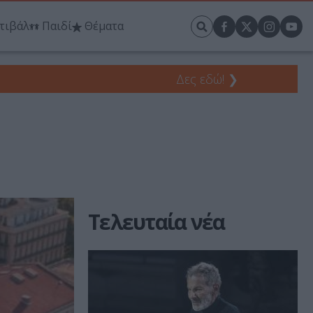
τιβάλ
Παιδί
Θέματα
Δες εδώ!
❯
Τελευταία νέα