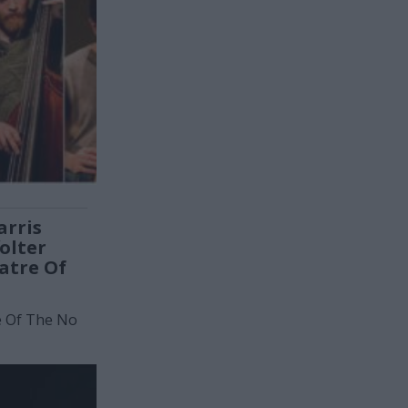
arris
olter
atre Of
e Of The No