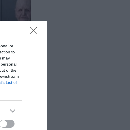
sonal or
ection to
ou may
 personal
out of the
 downstream
B’s List of
τάσεις
ν στην