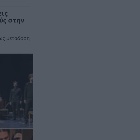
εις
ύς στην
εως μετάδοση