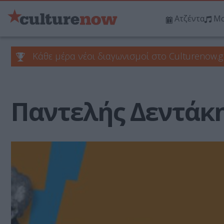
Ατζέντα
Μο
Κάθε μέρα νέοι διαγωνισμοί στο Culturenow.g
Παντελής Δεντάκ