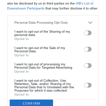
also be disclosed by us to third parties on the
IAB’s List of
με παραστάσεις θεάτρου, μουσικής και χορού,
Downstream Participants
that may further disclose it to other
κινηματογράφο, αφηγήσεις και εικαστικά εργαστήρια
third parties.
εκτός των χώρων του, ανοιχτό και προσβάσιμο σε όλα
τα παιδιά 4 έως 15 ετών.
Personal Data Processing Opt Outs
I want to opt-out of the Sharing of my
personal data.
Σινεμά
Opted In
Η Γη της Επαγγελίας – Ταινία του οραματιστή
I want to opt-out of the Sale of my
Andrzej Wajda
Personal Data.
Opted In
Η ιστορία διαδραματίζεται στην πόλη του Λοτζ, ένα από
I want to opt-out of processing my
τα μεγαλύτερα ευρωπαϊκά κέντρα υφαντουργίας του
Personal Data for Targeted Advertising.
Opted In
19ου αιώνα, που βρίσκεται σε ραγδαία ανάπτυξη. Η
ψαλίδα μεταξύ εργοστασιαρχών, συνήθως Γερμανών,
I want to opt-out of Collection, Use,
Εβραίων, Πολωνών, και εργατικής τάξης, ολοένα και
Retention, Sale, and/or Sharing of my
Personal Data that Is Unrelated with the
μεγαλώνει. Τρεις νέοι φίλοι, ένας Πολωνός, ένας
Purposes for which it was collected.
Opted In
Εβραίος κι ένας Γερμανός, βάζουν τα χρήματά τους για
να χτίσουν ένα εργοστάσιο. Όμως ο άγριος
CONFIRM