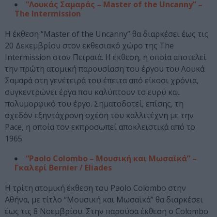
“Λουκάς Σαμαράς – Master of the Uncanny” –
The Intermission
Η έκθεση “Master of the Uncanny” θα διαρκέσει έως τις
20 Δεκεμβρίου στον εκθεσιακό χώρο της The
Intermission στον Πειραιά. Η έκθεση, η οποία αποτελεί
την πρώτη ατομική παρουσίαση του έργου του Λουκά
Σαμαρά στη γενέτειρά του έπειτα από είκοσι χρόνια,
συγκεντρώνει έργα που καλύπτουν το ευρύ και
πολυμορφικό του έργο. Σηματοδοτεί, επίσης, τη
σχεδόν εξηντάχρονη σχέση του καλλιτέχνη με την
Pace, η οποία τον εκπροσωπεί αποκλειστικά από το
1965.
“Paolo Colombo – Μουσική και Μωσαϊκά” –
Γκαλερί Bernier / Eliades
Η τρίτη ατομική έκθεση του Paolo Colombo στην
Αθήνα, με τίτλο “Μουσική και Μωσαϊκά” θα διαρκέσει
έως τις 8 Νοεμβρίου. Στην παρούσα έκθεση ο Colombo