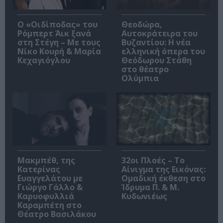
O «Οιδίποδας» του
Θεοδώρα,
Ρόμπερτ Άικ ξανά
Αυτοκράτειρα του
στη Στέγη – Με τους
Βυζαντίου: Η νέα
Νίκο Κουρή & Μαρία
ελληνική όπερα του
Κεχαγιόγλου
Θεόδωρου Στάθη
στο θέατρο
Ολύμπια
Μακμπέθ, της
32οι Πλοές – Το
Κατερίνας
Αίνιγμα της Εικόνας:
Ευαγγελάτου με
Ομαδική έκθεση στο
Γιώργο Γάλλο &
Ίδρυμα Π. & Μ.
Καρυοφυλλιά
Κυδωνιέως
Καραμπέτη στο
Θέατρο Βασιλάκου