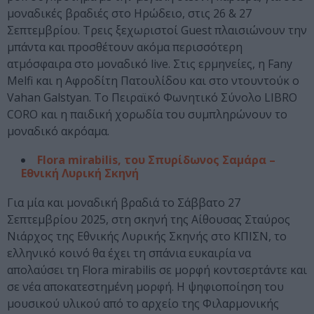
μοναδικές βραδιές στο Ηρώδειο, στις 26 & 27
Σεπτεμβρίου. Τρεις ξεχωριστοί Guest πλαισιώνουν την
μπάντα και προσθέτουν ακόμα περισσότερη
ατμόσφαιρα στο μοναδικό live. Στις ερμηνείες, η Fany
Melfi και η Αφροδίτη Πατουλίδου και στο ντουντούκ ο
Vahan Galstyan. Το Πειραϊκό Φωνητικό Σύνολο LIBRO
CORO και η παιδική χορωδία του συμπληρώνουν το
μοναδικό ακρόαμα.
Flora mirabilis, του Σπυρίδωνος Σαμάρα –
Εθνική Λυρική Σκηνή
Για μία και μοναδική βραδιά το Σάββατο 27
Σεπτεμβρίου 2025, στη σκηνή της Αίθουσας Σταύρος
Νιάρχος της Εθνικής Λυρικής Σκηνής στο ΚΠΙΣΝ, το
ελληνικό κοινό θα έχει τη σπάνια ευκαιρία να
απολαύσει τη Flora mirabilis σε μορφή κοντσερτάντε και
σε νέα αποκατεστημένη μορφή. H ψηφιοποίηση του
μουσικού υλικού από το αρχείο της Φιλαρμονικής