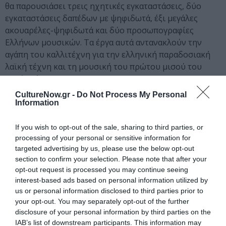
θα παρουσιάσει τρεις ηχητικές εγκαταστάσεις, δύο
εγκαταστάσεις δαπέδων με ψηφιδωτά, έξι μεγάλες
ακουαρέλες-ψηφιδωτά και δύο προσωπογραφίες
Ελλήνων μουσικών. Τα έργα αυτά αντανακλούν την
αγάπη του καλλιτέχνη για την ελληνική παραδοσιακή
λαϊκή τέχνη και τη μουσική του πρώτου μισού του
20ού αιώνα.
CultureNow.gr -
Do Not Process My Personal
Παιδί
Information
3ο Cycladic Kids Festival – Κέντρο Τεχνών
If you wish to opt-out of the sale, sharing to third parties, or
Δήμου Αθηναίων
processing of your personal or sensitive information for
targeted advertising by us, please use the below opt-out
Με θέμα το περιβάλλον, το Cycladic Kids Festival, το
section to confirm your selection. Please note that after your
παιδικό φεστιβάλ του Μουσείου Κυκλαδικής Τέχνης,
opt-out request is processed you may continue seeing
θα πραγματοποιηθεί φέτος στις 27 και 28 Σεπτεμβρίου
interest-based ads based on personal information utilized by
στο Κέντρο Τεχνών του Δήμου Αθηναίων (Πάρκο
us or personal information disclosed to third parties prior to
Ελευθερίας) και σας περιμένει με ελεύθερη είσοδο! Για
your opt-out. You may separately opt-out of the further
τρίτη συνεχόμενη χρονιά, το Μουσείο Κυκλαδικής
disclosure of your personal information by third parties on the
IAB’s list of downstream participants. This information may
Τέχνης δημιουργεί ένα πολυθεματικό φεστιβάλ τεχνών