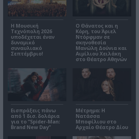
Η Μουσική
Ο Θάνατος και η
Τεχνόπολη 2026
Κόρη, του Άριελ
υποδέχεται έναν
Ντόρφμαν σε
δυναμικό
σκηνοθεσία
συναυλιακό
Μανώλη Δούνια και
Σεπτέμβριο!
Αιμίλιου Χειλάκη
στο Θέατρο Αθηνών
Εισπράξεις πάνω
Μέτρημα: Η
από 1 δισ. δολάρια
Νατάσσα
για το “Spider-Man:
Μποφίλιου στο
Brand New Day”
Αρχαίο Θέατρο Δίου