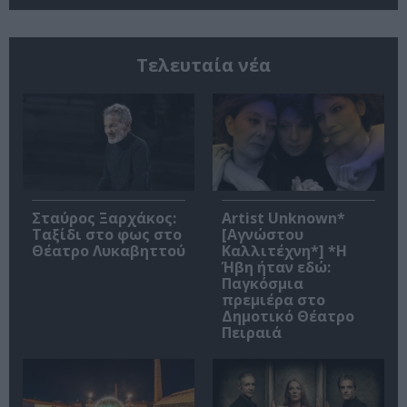
Τελευταία νέα
Σταύρος Ξαρχάκος:
Artist Unknown*
Ταξίδι στο φως στο
[Αγνώστου
Θέατρο Λυκαβηττού
Καλλιτέχνη*] *Η
Ήβη ήταν εδώ:
Παγκόσμια
πρεμιέρα στο
Δημοτικό Θέατρο
Πειραιά