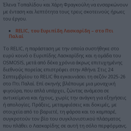
Έλενα Τοπαλίδου και Χάρη Φραγκούλη να ενσαρκώνουν
με ένταση και λεπτότητα τους τρεις σκοτεινούς ήρωες
του έργου.
RELIC, του Ευριπίδη Λασκαρίδη – στο Πτι
Παλαί
Το RELIC, η παράσταση με την οποία συστήθηκε στο
ευρύ κοινό ο Ευριπίδης Λασκαρίδης και η ομάδα του
OSMOSIS, μετά από δέκα χρόνια άκρως επιτυχημένης
διεθνούς πορείας επιστρέφει στην Αθήνα. Στις 24
Σεπτεμβρίου το RELIC θα εγκαινιάσει τη σεζόν 2025-26
στο Πτι Παλαί. Επί σκηνής βλέπουμε μια μοναχική
φιγούρα, που απλά υπάρχει, ζώντας ανάμεσα σε
αντικείμενα και ήχους, χωρίς την ανάγκη για εξηγήσεις
ή απολογίες. Πράξεις, μεταμφιέσεις και δοκιμές, με
στοιχεία από το βαριετέ, τη φάρσα και το καμπαρέ,
συγκροτούν τον βίο του συγκλονιστικού πλάσματος
που πλάθει ο Λασκαρίδης σε αυτή τη σόλο περφόρμανς.