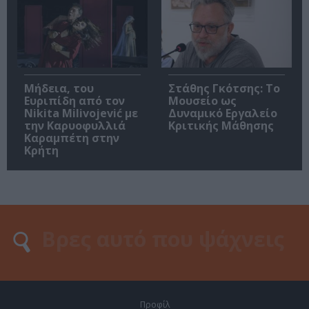
Μήδεια, του
Στάθης Γκότσης: Το
Ευριπίδη από τον
Μουσείο ως
Nikita Milivojević με
Δυναμικό Εργαλείο
την Καρυοφυλλιά
Κριτικής Μάθησης
Καραμπέτη στην
Κρήτη
Προφίλ