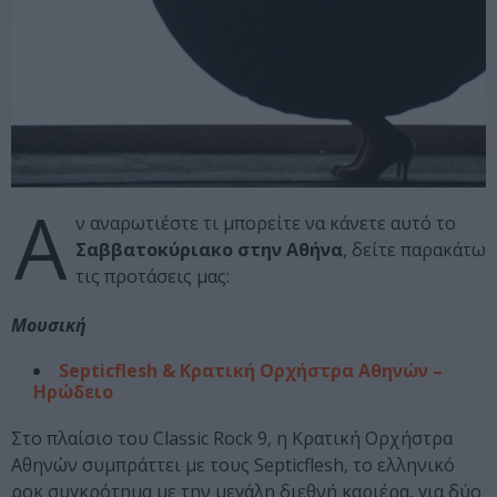
Α
ν αναρωτιέστε τι μπορείτε να κάνετε αυτό το
Σαββατοκύριακο στην Αθήνα
, δείτε παρακάτω
τις προτάσεις μας:
Μουσική
Septicflesh & Κρατική Ορχήστρα Αθηνών –
Ηρώδειο
Στο πλαίσιο του Classic Rock 9, η Κρατική Ορχήστρα
Αθηνών συμπράττει με τους Septicflesh, το ελληνικό
ροκ συγκρότημα με την μεγάλη διεθνή καριέρα, για δύο