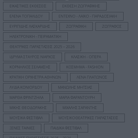
ΕΙΚΑΣΤΙΚΕΣ ΕΚΘΕΣΕΙΣ
ΕΚΘΕΣΗ ΖΩΓΡΑΦΙΚΗΣ
ΕΛΕΝΑ ΤΟΠΑΛΙΔΟΥ
ΕΝΤΕΧΝΟ - ΛΑΪΚΟ - ΠΑΡΑΔΟΣΙΑΚΗ
ΕΥΡΙΠΙΔΗΣ ΛΑΣΚΑΡΙΔΗΣ
ΖΩΓΡΑΦΙΚΗ
ΖΩΓΡΑΦΟΣ
ΗΛΕΚΤΡΟΝΙΚΗ - ΠΕΙΡΑΜΑΤΙΚΗ
ΘΕΑΤΡΙΚΕΣ ΠΑΡΑΣΤΑΣΕΙΣ 2025 – 2026
ΙΔΡΥΜΑ ΣΤΑΥΡΟΣ ΝΙΑΡΧΟΣ
ΚΛΑΣΙΚΗ - ΟΠΕΡΑ
ΚΟΡΝΗΛΙΟΣ ΣΕΛΑΜΣΗΣ
ΚΟΣΜΗΜΑ - FASHION
ΚΡΑΤΙΚΗ ΟΡΧΗΣΤΡΑ ΑΘΗΝΩΝ
ΛΕΝΑ ΠΛΑΤΩΝΟΣ
ΛΥΔΙΑ ΚΟΝΙΟΡΔΟΥ
ΜΑΝΩΛΗΣ ΜΗΤΣΙΑΣ
ΜΑΡΘΑ ΦΡΙΝΤΖΗΛΑ
ΜΑΡΙΑ ΦΑΡΑΝΤΟΥΡΗ
ΜΙΚΗΣ ΘΕΟΔΩΡΑΚΗΣ
ΜΙΧΑΛΗΣ ΣΑΡΑΝΤΗΣ
ΜΟΥΣΙΚΑ ΦΕΣΤΙΒΑΛ
ΜΟΥΣΙΚΟΘΕΑΤΡΙΚΕΣ ΠΑΡΑΣΤΑΣΕΙΣ
ΞΕΝΕΣ ΤΑΙΝΙΕΣ
ΠΑΙΔΙΚΑ ΦΕΣΤΙΒΑΛ