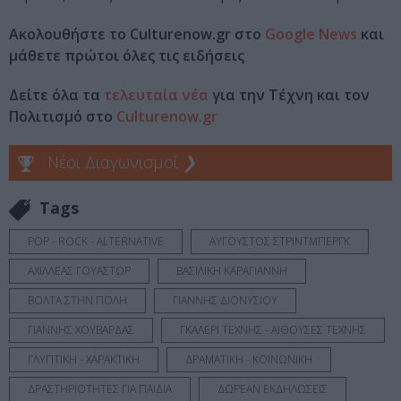
Ακολουθήστε το Culturenow.gr στο
Google News
και
μάθετε πρώτοι όλες τις ειδήσεις
Δείτε όλα τα
τελευταία νέα
για την Τέχνη και τον
Πολιτισμό στο
Culturenow.gr
Νέοι Διαγωνισμοί
❯
Tags
POP - ROCK - ALTERNATIVE
ΑΥΓΟΥΣΤΟΣ ΣΤΡΙΝΤΜΠΕΡΓΚ
ΑΧΙΛΛΕΑΣ ΓΟΥΑΣΤΩΡ
ΒΑΣΙΛΙΚΗ ΚΑΡΑΓΙΑΝΝΗ
ΒΟΛΤΑ ΣΤΗΝ ΠΟΛΗ
ΓΙΑΝΝΗΣ ΔΙΟΝΥΣΙΟΥ
ΓΙΑΝΝΗΣ ΧΟΥΒΑΡΔΑΣ
ΓΚΑΛΕΡΙ ΤΕΧΝΗΣ - ΑΙΘΟΥΣΕΣ ΤΕΧΝΗΣ
ΓΛΥΠΤΙΚΗ - ΧΑΡΑΚΤΙΚΗ
ΔΡΑΜΑΤΙΚΗ - ΚΟΙΝΩΝΙΚΗ
ΔΡΑΣΤΗΡΙΟΤΗΤΕΣ ΓΙΑ ΠΑΙΔΙΑ
ΔΩΡΕΑΝ ΕΚΔΗΛΩΣΕΙΣ