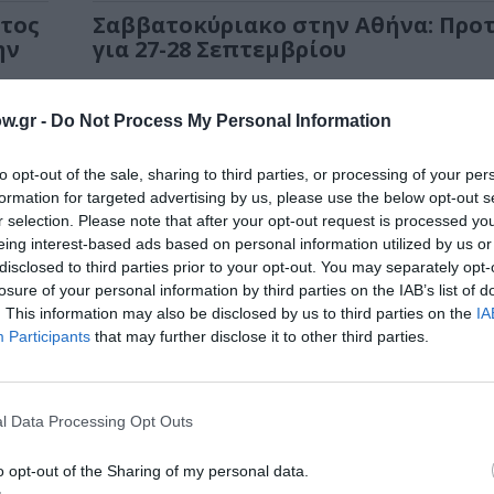
ατος
Σαββατοκύριακο στην Αθήνα: Προ
ην
για 27-28 Σεπτεμβρίου
Οι προτάσεις μας για το τι μπορείτε να κάνετε 
Σαββατοκύριακο στην Αθήνα.
ιάννης
w.gr -
Do Not Process My Personal Information
to opt-out of the sale, sharing to third parties, or processing of your per
formation for targeted advertising by us, please use the below opt-out s
r selection. Please note that after your opt-out request is processed y
eing interest-based ads based on personal information utilized by us or
disclosed to third parties prior to your opt-out. You may separately opt-
losure of your personal information by third parties on the IAB’s list of
. This information may also be disclosed by us to third parties on the
IA
Participants
that may further disclose it to other third parties.
l Data Processing Opt Outs
o opt-out of the Sharing of my personal data.