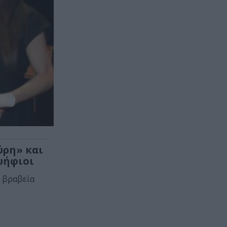
ύρη» και
ψήφιοι
ά βραβεία