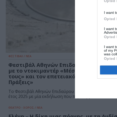
Opted 
I want t
Opted 
I want 
Advertis
Opted 
I want t
of my P
was col
ΦΕΣΤΙΒΑΛ / ΝΕΑ
Opted 
Φεστιβάλ Αθηνών Επιδαύρου 2025: Αυλα
με το ντοκιμαντέρ «Μέσα από τα Μάτια
τους» και τον επετειακό τόμο «Εβδομή
Πράξεις»
Το Φεστιβάλ Αθηνών Επιδαύρου ολοκληρώνει το επε
έτος 2025 με μία εκδήλωση που περιλαμβάνει...
ΘΕΑΤΡΟ - ΧΟΡΟΣ / ΝΕΑ
Ελένη – Η δίκη μιας πόρνης, με τη Λυδί