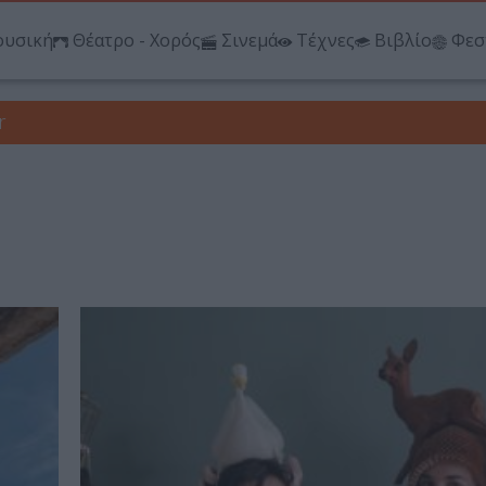
υσική
Θέατρο - Χορός
Σινεμά
Τέχνες
Βιβλίο
Φεσ
r