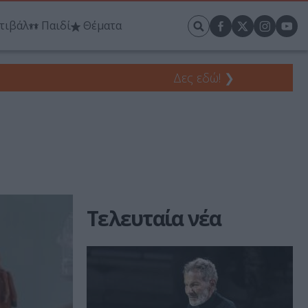
τιβάλ
Παιδί
Θέματα
Δες εδώ!
❯
Τελευταία νέα