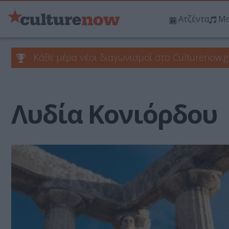
Ατζέντα
Μο
Κάθε μέρα νέοι διαγωνισμοί στο Culturenow.g
Λυδία Κονιόρδου