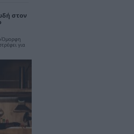
ωδή στον
ο
 «Όμορφη
στρέφει για