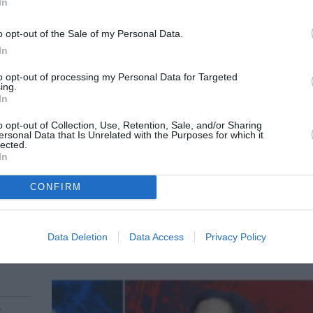
In
o opt-out of the Sale of my Personal Data.
In
to opt-out of processing my Personal Data for Targeted
ing.
In
o opt-out of Collection, Use, Retention, Sale, and/or Sharing
ersonal Data that Is Unrelated with the Purposes for which it
lected.
ΣΙΝΕΜΑ / ΝΕΑ
In
ία
Η Ειρήνη Παπά στη μεγάλη οθόνη –
αφιέρωμα που έρχεται στην Ταινι
CONFIRM
ντα
Η Ταινιοθήκη της Ελλάδος, το Ίδρυμα Μιχάλης
και το Φεστιβάλ Κινηματογράφου Θεσσαλονίκη
Data Deletion
Data Access
Privacy Policy
παρουσιάζουν...
τειακό
α