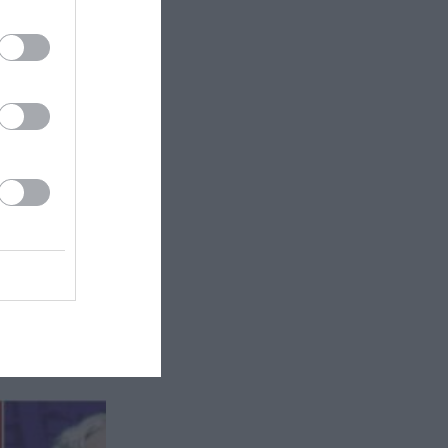
 Το
οθήκη
 Κακογιάννης
ς