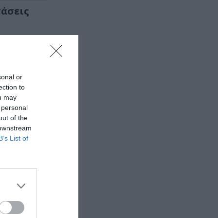
τάσεις
αυτό το
sonal or
ection to
ou may
 personal
out of the
 downstream
B’s List of