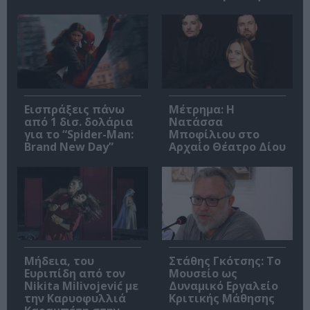
Εισπράξεις πάνω
Μέτρημα: Η
από 1 δισ. δολάρια
Νατάσσα
για το “Spider-Man:
Μποφίλιου στο
Brand New Day”
Αρχαίο Θέατρο Δίου
Μήδεια, του
Στάθης Γκότσης: Το
Ευριπίδη από τον
Μουσείο ως
Nikita Milivojević με
Δυναμικό Εργαλείο
την Καρυοφυλλιά
Κριτικής Μάθησης