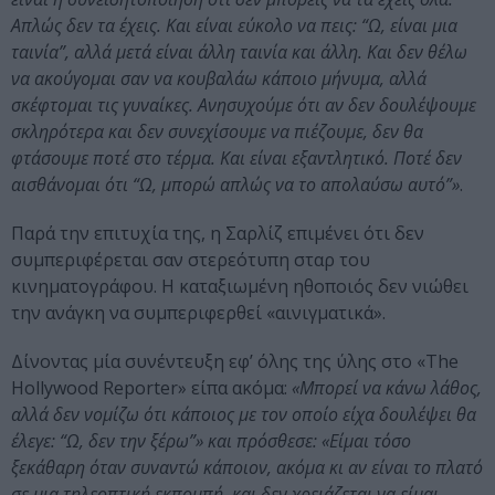
Απλώς δεν τα έχεις. Και είναι εύκολο να πεις: “Ω, είναι μια
ταινία”, αλλά μετά είναι άλλη ταινία και άλλη. Και δεν θέλω
να ακούγομαι σαν να κουβαλάω κάποιο μήνυμα, αλλά
σκέφτομαι τις γυναίκες. Ανησυχούμε ότι αν δεν δουλέψουμε
σκληρότερα και δεν συνεχίσουμε να πιέζουμε, δεν θα
φτάσουμε ποτέ στο τέρμα. Και είναι εξαντλητικό. Ποτέ δεν
αισθάνομαι ότι “Ω, μπορώ απλώς να το απολαύσω αυτό”»
.
Παρά την επιτυχία της, η Σαρλίζ επιμένει ότι δεν
συμπεριφέρεται σαν στερεότυπη σταρ του
κινηματογράφου. Η καταξιωμένη ηθοποιός δεν νιώθει
την ανάγκη να συμπεριφερθεί «αινιγματικά».
Δίνοντας μία συνέντευξη εφ’ όλης της ύλης στο «The
Hollywood Reporter» είπα ακόμα:
«Μπορεί να κάνω λάθος,
αλλά δεν νομίζω ότι κάποιος με τον οποίο είχα δουλέψει θα
έλεγε: “Ω, δεν την ξέρω”» και πρόσθεσε: «Είμαι τόσο
ξεκάθαρη όταν συναντώ κάποιον, ακόμα κι αν είναι το πλατό
σε μια τηλεοπτική εκπομπή, και δεν χρειάζεται να είμαι