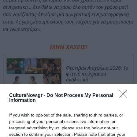
αινιγματική… Δεν θέλω να χάσω όλο αυτόν τον χρόνο μαζί
σου νομίζοντας ότι είμαι μία αινιγματική κινηματογραφική
σταρ. Ας γκρεμίσουμε όλους τους τοίχους για να μπορέσουμε
να γνωριστούμε».
ΜΗΝ ΧΑΣΕΙΣ!
Φεστιβάλ Αισχύλεια 2026: Το
φετινό πρόγραμμα
αναλυτικά
CultureNow.gr -
Do Not Process My Personal
Information
Ίων, του Ευριπίδη από τον
Θωμά Μοσχόπουλο στο
Αρχαίο Θέατρο Επιδαύρου
If you wish to opt-out of the sale, sharing to third parties, or
processing of your personal or sensitive information for
targeted advertising by us, please use the below opt-out
section to confirm your selection. Please note that after your