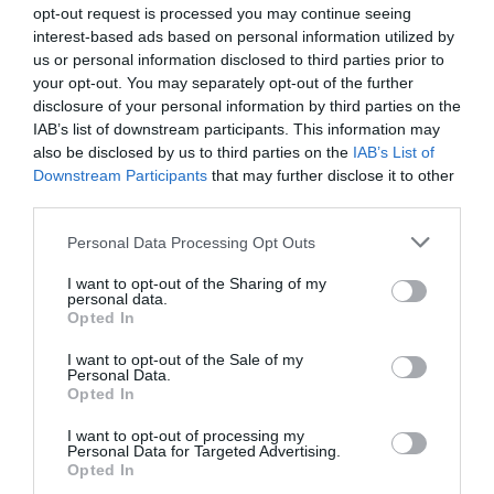
Πηγή ΑΠΕ-ΜΠΕ
opt-out request is processed you may continue seeing
interest-based ads based on personal information utilized by
us or personal information disclosed to third parties prior to
Ακολουθήστε το Culturenow.gr στο
Google News
και
your opt-out. You may separately opt-out of the further
μάθετε πρώτοι όλες τις ειδήσεις
disclosure of your personal information by third parties on the
IAB’s list of downstream participants. This information may
Δείτε όλα τα
τελευταία νέα
για την Τέχνη και τον
also be disclosed by us to third parties on the
IAB’s List of
Πολιτισμό στο
Culturenow.gr
Downstream Participants
that may further disclose it to other
third parties.
Νέοι Διαγωνισμοί
❯
Personal Data Processing Opt Outs
I want to opt-out of the Sharing of my
Newsletter
personal data.
Opted In
Κάθε βδομάδα στο e-mail σας τα τελευταία νέα για
την Τέχνη και τον Πολιτισμό!
I want to opt-out of the Sale of my
Personal Data.
Opted In
I want to opt-out of processing my
Personal Data for Targeted Advertising.
Opted In
Ακολουθήστε το Culturenow.gr