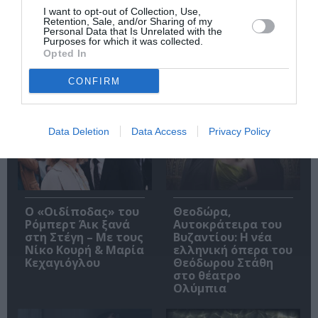
I want to opt-out of Collection, Use,
Retention, Sale, and/or Sharing of my
Personal Data that Is Unrelated with the
Purposes for which it was collected.
Opted In
CONFIRM
Δημοφιλή Άρθρα
Data Deletion
Data Access
Privacy Policy
O «Οιδίποδας» του
Θεοδώρα,
Ρόμπερτ Άικ ξανά
Αυτοκράτειρα του
στη Στέγη – Με τους
Βυζαντίου: Η νέα
Νίκο Κουρή & Μαρία
ελληνική όπερα του
Κεχαγιόγλου
Θεόδωρου Στάθη
στο θέατρο
Ολύμπια