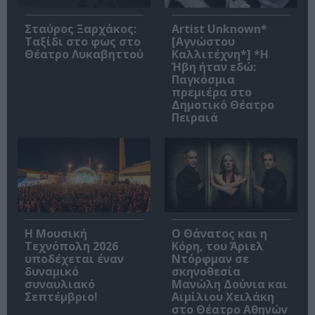
Σταύρος Ξαρχάκος:
Artist Unknown*
Ταξίδι στο φως στο
[Αγνώστου
Θέατρο Λυκαβηττού
Καλλιτέχνη*] *Η
Ήβη ήταν εδώ:
Παγκόσμια
πρεμιέρα στο
Δημοτικό Θέατρο
Πειραιά
Η Μουσική
Ο Θάνατος και η
Τεχνόπολη 2026
Κόρη, του Άριελ
υποδέχεται έναν
Ντόρφμαν σε
δυναμικό
σκηνοθεσία
συναυλιακό
Μανώλη Δούνια και
Σεπτέμβριο!
Αιμίλιου Χειλάκη
στο Θέατρο Αθηνών