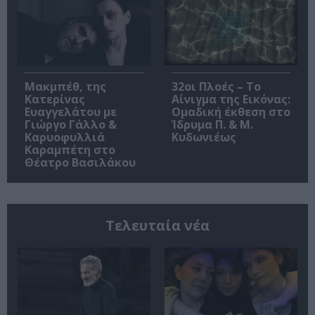
Μακμπέθ, της
32οι Πλοές – Το
Κατερίνας
Αίνιγμα της Εικόνας:
Ευαγγελάτου με
Ομαδική έκθεση στο
Γιώργο Γάλλο &
Ίδρυμα Π. & Μ.
Καρυοφυλλιά
Κυδωνιέως
Καραμπέτη στο
Θέατρο Βασιλάκου
Τελευταία νέα