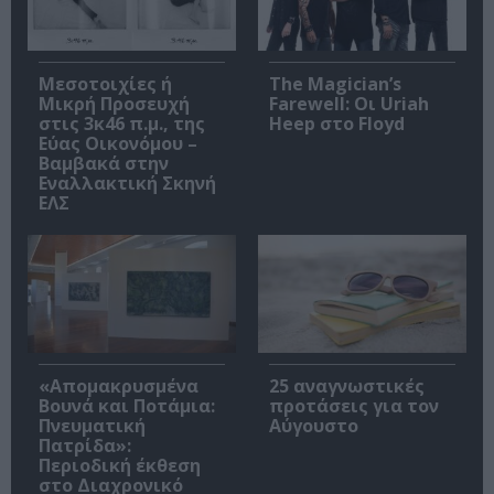
Μεσοτοιχίες ή
The Magician’s
Μικρή Προσευχή
Farewell: Οι Uriah
στις 3κ46 π.μ., της
Heep στο Floyd
Εύας Οικονόμου –
Βαμβακά στην
Εναλλακτική Σκηνή
ΕΛΣ
«Απομακρυσμένα
25 αναγνωστικές
Βουνά και Ποτάμια:
προτάσεις για τον
Πνευματική
Αύγουστο
Πατρίδα»:
Περιοδική έκθεση
στο Διαχρονικό