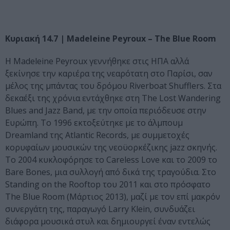
Κυριακή
14.7 | Madeleine Peyroux – The Blue Room
Η Madeleine Peyroux γεννήθηκε στις ΗΠΑ αλλά
ξεκίνησε την καριέρα της νεαρότατη στο Παρίσι, σαν
μέλος της μπάντας του δρόμου Riverboat Shufflers. Στα
δεκαέξι της χρόνια εντάχθηκε στη The Lost Wandering
Blues and Jazz Band, με την οποία περιόδευσε στην
Ευρώπη. Το 1996 εκτοξεύτηκε με το άλμπουμ
Dreamland της Atlantic Records, με συμμετοχές
κορυφαίων μουσικών της νεοϋορκέζικης jazz σκηνής.
Το 2004 κυκλοφόρησε το Careless Love και το 2009 το
Bare Bones, μια συλλογή από δικά της τραγούδια. Στο
Standing on the Rooftop του 2011 και στο πρόσφατο
The Blue Room (Μάρτιος 2013), μαζί με τον επί μακρόν
συνεργάτη της, παραγωγό Larry Klein, συνδυάζει
διάφορα μουσικά στυλ και δημιουργεί έναν εντελώς