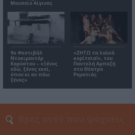
Μουσείο Αίγινας
9ο Φεστιβάλ
«ΖΗΤΩ τα λαϊκά
Ντοκιμαντέρ
κορίτσια!», του
Καρύστου – «Ξένος
Παντελή Αμπαζή
εδώ, ξένος εκεί,
στο Θέατρο
όπου κι αν πάω
Ρεματιάς
ξένος»