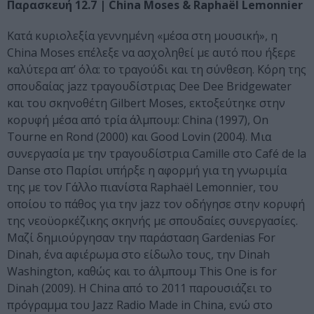
Παρασκευή 12.7 |
China
Moses &
Raphaë
l
Lemonnier
Κατά κυριολεξία γεννημένη «μέσα στη μουσική», η
China Moses επέλεξε να ασχοληθεί με αυτό που ήξερε
καλύτερα απ’ όλα: το τραγούδι και τη σύνθεση. Κόρη της
σπουδαίας jazz τραγουδίστριας Dee Dee Bridgewater
και του σκηνοθέτη Gilbert Moses, εκτοξεύτηκε στην
κορυφή μέσα από τρία άλμπουμ: China (1997), Οn
Tourne en Rond (2000) και Good Lovin (2004). Μια
συνεργασία με την τραγουδίστρια Camille στο Café de la
Danse στο Παρίσι υπήρξε η αφορμή για τη γνωριμία
της με τον Γάλλο πιανίστα Raphaël Lemonnier, του
οποίου το πάθος για την jazz τον οδήγησε στην κορυφή
της νεοϋορκέζικης σκηνής με σπουδαίες συνεργασίες.
Μαζί δημιούργησαν την παράσταση Gardenias For
Dinah, ένα αφιέρωμα στο είδωλο τους, την Dinah
Washington, καθώς και το άλμπουμ This One is for
Dinah (2009). Η China από το 2011 παρουσιάζει το
πρόγραμμα του Jazz Radio Made in China, ενώ στο