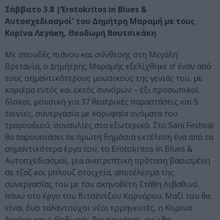
Σάββατο 3.8 |‘Erotokritos in Blues &
Αυτοσχεδιασμοί’ του Δημήτρη Μαραμή με τους
Κορίνα Λεγάκη, Θεοδωρή Βουτσικάκη
Με σπουδές πιάνου και σύνθεσης στη Μεγάλη
Βρετανία, ο ∆ημήτρης Μαραμής εξελίχθηκε σ’ έναν από
τους σημαντικότερους μουσικούς της γενιάς του, με
καριέρα εντός και εκτός συνόρων – έξι προσωπικοί
δίσκοι, μουσική για 37 θεατρικές παραστάσεις και 5
ταινίες, συνεργασία με κορυφαία ονόματα του
τραγουδιού, συναυλίες στο εξωτερικό. Στο Sani Festival
θα παρουσιάσει σε πρώτη δημόσια εκτέλεση ένα από τα
σημαντικότερα έργα του, το Erotokritos in Blues &
Αυτοσχεδιασμοί, μια ανατρεπτική πρόταση βασισμένη
σε τζαζ και μπλουζ στοιχεία, αποτέλεσμα της
συνεργασίας του με τον σκηνοθέτη Στάθη Λιβαθινό
πάνω στο έργο του Βιτσέντζου Κορνάρου. Μαζί του θα
είναι δυο ταλαντούχοι νέοι ερμηνευτές, η Κορίνα
Λεγάκη και ο Θοδωρής Βουτσικάκης, ενώ θα