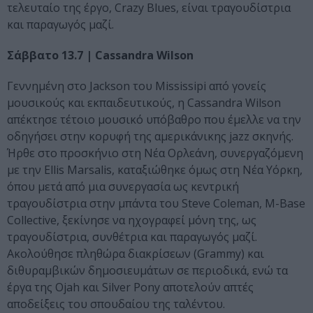
τελευταίο της έργο, Crazy Blues, είναι τραγουδίστρια
και παραγωγός μαζί.
Σάββατο 13.7 | Cassandra Wilson
Γεννημένη στο Jackson του Mississipi από γονείς
μουσικούς και εκπαιδευτικούς, η Cassandra Wilson
απέκτησε τέτοιο μουσικό υπόβαθρο που έμελλε να την
οδηγήσει στην κορυφή της αμερικάνικης jazz σκηνής.
Ήρθε στο προσκήνιο στη Νέα Ορλεάνη, συνεργαζόμενη
με την Ellis Marsalis, καταξιώθηκε όμως στη Νέα Υόρκη,
όπου μετά από μια συνεργασία ως κεντρική
τραγουδίστρια στην μπάντα του Steve Coleman, M-Base
Collective, ξεκίνησε να ηχογραφεί μόνη της, ως
τραγουδίστρια, συνθέτρια και παραγωγός μαζί.
Ακολούθησε πληθώρα διακρίσεων (Grammy) και
διθυραμβικών δημοσιευμάτων σε περιοδικά, ενώ τα
έργα της Ojah και Silver Pony αποτελούν απτές
αποδείξεις του σπουδαίου της ταλέντου.