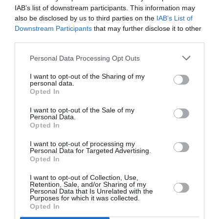
IAB’s list of downstream participants. This information may
συνεργασία εγγυάται τον συνδυασμό της υψηλής
also be disclosed by us to third parties on the
IAB’s List of
αισθητικής, της ποιοτικής, δηλαδή, διασκέδασης που
Downstream Participants
that may further disclose it to other
τόσο σπανίζει στις μέρες μας.
third parties.
CINÉ BREEZE
Personal Data Processing Opt Outs
I want to opt-out of the Sharing of my
Πέμπτη 15.8 & Παρασκευή 16.8 | “Best Of”
personal data.
ΔιεθνώνΤαινιών Μικρού Μήκους
Opted In
To Sani Festival παρουσιάζει σε δύο βραδιές μια
I want to opt-out of the Sale of my
Personal Data.
επιλογή από τις καλύτερες διεθνείς και ελληνικές
Opted In
ταινίες μικρού μήκους, οι οποίες έχουν βραβευθεί
I want to opt-out of processing my
τόσο στο ∆ιεθνές Φεστιβάλ Ταινιών Μικρού Μήκους
Personal Data for Targeted Advertising.
(TISFF) όσο και σε παγκοσμίου φήμης διοργανώσεις και
Opted In
απονομές βραβείων, όπως τα αμερικανικά Oscars και τα
I want to opt-out of Collection, Use,
γαλλικά César. Οι προβολές αυτές πραγματοποιούνται
Retention, Sale, and/or Sharing of my
Personal Data that Is Unrelated with the
σε συνεργασία με το ∆ιεθνές Φεστιβάλ Ταινιών Μικρού
Purposes for which it was collected.
Μήκους (TISFF), που εδώ και επτά χρόνια προβάλλει
Opted In
τις καλύτερες των ταινιών από όλον τον κόσμο,