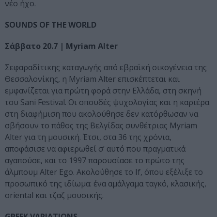
νέο ήχο.
SOUNDS OF THE WORLD
Σάββατο
20.7 | Myriam Alter
Σεφαραδίτικης καταγωγής από εβραϊκή οικογένεια της
Θεσσαλονίκης, η Myriam Alter επισκέπτεται και
εμφανίζεται για πρώτη φορά στην Ελλάδα, στη σκηνή
του Sani Festival. Οι σπουδές ψυχολογίας και η καριέρα
στη διαφήμιση που ακολούθησε δεν κατόρθωσαν να
σβήσουν το πάθος της Βελγίδας συνθέτριας Myriam
Alter για τη μουσική. Έτσι, στα 36 της χρόνια,
αποφάσισε να αφιερωθεί σ’ αυτό που πραγματικά
αγαπούσε, και το 1997 παρουσίασε το πρώτο της
άλμπουμ Alter Ego. Ακολούθησε το If, όπου εξέλιξε το
προσωπικό της ιδίωμα: ένα αμάλγαμα ταγκό, κλασικής,
oriental και τζαζ μουσικής.
GREEK VARIATIONS