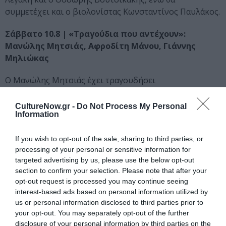
συμμετέχει και ο βιολονίστας Κωνσταντίνος Παυλάκος.
Σάββατο 10.8 | «Τραγούδια που αντέχουν»:
Μανώλης Μητσιάς, Αφροδίτη Μάνου, Γιάννης
Μηλιώκας
Ο Μανώλης Μητσιάς έχει τραγουδήσει
αριστουργήματα της σύγχρονης ελληνικής
δημιουργίας. Κινούμενος από το αυθεντικό λαϊκό
CultureNow.gr -
Do Not Process My Personal
Information
άκουσμα στο σύγχρονο έντεχνο, και από εκεί έως τη
δημοτική παράδοση της ιδιαίτερης πατρίδας του, της
If you wish to opt-out of the sale, sharing to third parties, or
Μακεδονίας. Με αυτές, λοιπόν, τις μελωδικές
processing of your personal or sensitive information for
αποσκευές του, γεμάτες με το πολύτιμο υλικό των 75
targeted advertising by us, please use the below opt-out
δίσκων του και αμέτρητες μεγάλες επιτυχίες όπως η
section to confirm your selection. Please note that after your
Ελευσίνα, η Πιρόγα, ο Τρελλός, το Ποτέ, θα ταξιδέψει
opt-out request is processed you may continue seeing
φέτος το καλοκαίρι στη σκηνή του Sani Festival, παρέα
interest-based ads based on personal information utilized by
με δύο σημαντικότατους συναδέλφους του,
us or personal information disclosed to third parties prior to
τραγουδιστές και τραγουδοποιούς, την Αφροδίτη
your opt-out. You may separately opt-out of the further
disclosure of your personal information by third parties on the
Μάνου και τον Γιάννη Μηλιώκα. Η φετινή τους