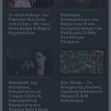
O «Οιδίποδας» του
Θεοδώρα,
Ρόμπερτ Άικ ξανά
Αυτοκράτειρα του
στη Στέγη – Με τους
Βυζαντίου: Η νέα
Νίκο Κουρή & Μαρία
ελληνική όπερα του
Κεχαγιόγλου
Θεόδωρου Στάθη
στο θέατρο
Ολύμπια
Μακμπέθ, της
32οι Πλοές – Το
Κατερίνας
Αίνιγμα της Εικόνας:
Ευαγγελάτου με
Ομαδική έκθεση στο
Γιώργο Γάλλο &
Ίδρυμα Π. & Μ.
Καρυοφυλλιά
Κυδωνιέως
Καραμπέτη στο
Θέατρο Βασιλάκου