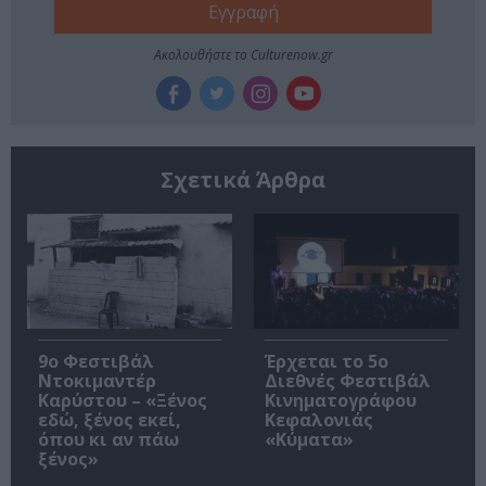
Ακολουθήστε το Culturenow.gr
Σχετικά Άρθρα
9ο Φεστιβάλ
Έρχεται το 5ο
Ντοκιμαντέρ
Διεθνές Φεστιβάλ
Καρύστου – «Ξένος
Κινηματογράφου
εδώ, ξένος εκεί,
Κεφαλονιάς
όπου κι αν πάω
«Κύματα»
ξένος»