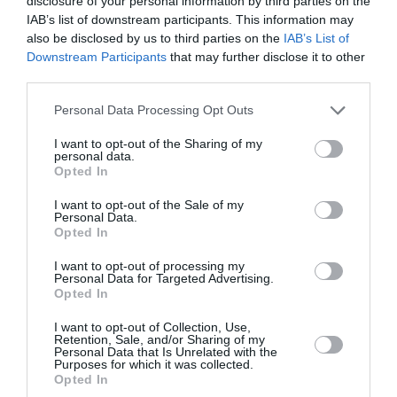
disclosure of your personal information by third parties on the
IAB’s list of downstream participants. This information may
also be disclosed by us to third parties on the
IAB’s List of
Downstream Participants
that may further disclose it to other
Ακολουθήστε το Culturenow.gr
third parties.
Personal Data Processing Opt Outs
I want to opt-out of the Sharing of my
personal data.
Σχετικά Άρθρα
Opted In
I want to opt-out of the Sale of my
Personal Data.
Opted In
I want to opt-out of processing my
Personal Data for Targeted Advertising.
Opted In
Τα Στενά
Παράξενος βυθός –
I want to opt-out of Collection, Use,
Παπούτσια, της
Ο Ψαράς ο
Retention, Sale, and/or Sharing of my
Ζωρζ Σαρή σε
Ποσειδώνας & η
Personal Data that Is Unrelated with the
Purposes for which it was collected.
σκηνοθεσία
Αόρατη Γοργόνα,
Opted In
Αθανασίας
του Πέτρου Α.