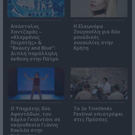
Απόστολος
Η Ελεωνόρα
Χαντζαράς –
Ζουγανέλη για δύο
«Κλεμμένος
μοναδικές
Πειρατής» &
συναυλίες στην
“Beauty and Blue”:
Κρήτη
Διπλή παράλληλη
έκθεση στην Πάτμο
Ο Υπηρέτης δύο
Το 2ο Triethnés
Αφεντάδων, του
Festival επιστρέφει
Κάρλο Γκολντόνι σε
στις Πρέσπες
σκηνοθεσία Γιάννη
Κακλέα στην