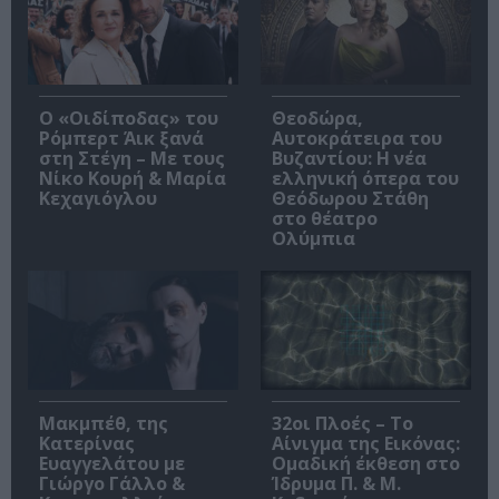
O «Οιδίποδας» του
Θεοδώρα,
Ρόμπερτ Άικ ξανά
Αυτοκράτειρα του
στη Στέγη – Με τους
Βυζαντίου: Η νέα
Νίκο Κουρή & Μαρία
ελληνική όπερα του
Κεχαγιόγλου
Θεόδωρου Στάθη
στο θέατρο
Ολύμπια
Μακμπέθ, της
32οι Πλοές – Το
Κατερίνας
Αίνιγμα της Εικόνας:
Ευαγγελάτου με
Ομαδική έκθεση στο
Γιώργο Γάλλο &
Ίδρυμα Π. & Μ.