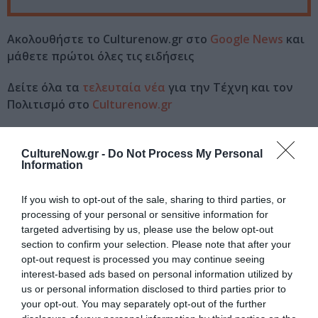
Ακολουθήστε το Culturenow.gr στο
Google News
και
μάθετε πρώτοι όλες τις ειδήσεις
Δείτε όλα τα
τελευταία νέα
για την Τέχνη και τον
Πολιτισμό στο
Culturenow.gr
Νέοι Διαγωνισμοί
❯
CultureNow.gr -
Do Not Process My Personal
Information
Tags
If you wish to opt-out of the sale, sharing to third parties, or
ΕΚΔΟΣΕΙΣ ΚΕΔΡΟΣ
ΕΚΔΟΣΕΙΣ ΜΕΤΑΙΧΜΙΟ
processing of your personal or sensitive information for
targeted advertising by us, please use the below opt-out
Newsletter
section to confirm your selection. Please note that after your
opt-out request is processed you may continue seeing
Κάθε βδομάδα στο e-mail σας τα τελευταία νέα για
interest-based ads based on personal information utilized by
την Τέχνη και τον Πολιτισμό!
us or personal information disclosed to third parties prior to
your opt-out. You may separately opt-out of the further