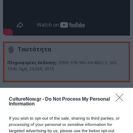
Ταυτότητα
Πληροφορίες έκδοσης:
ISBN: 978-960-04-4662-3, σελ.
1040, τιμή: 24,50€, 2015
Ακολουθήστε το Culturenow.gr στο
Google News
και
μάθετε πρώτοι όλες τις ειδήσεις
CultureNow.gr -
Do Not Process My Personal
Information
Δείτε όλα τα
τελευταία νέα
για την Τέχνη και τον
Πολιτισμό στο
Culturenow.gr
If you wish to opt-out of the sale, sharing to third parties, or
processing of your personal or sensitive information for
targeted advertising by us, please use the below opt-out