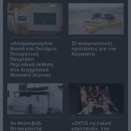
«Απομακρυσμένα
25 αναγνωστικές
Βουνά και Ποτάμια:
προτάσεις για τον
Πνευματική
Αύγουστο
Πατρίδα»:
Περιοδική έκθεση
στο Διαχρονικό
Μουσείο Αίγινας
9ο Φεστιβάλ
«ΖΗΤΩ τα λαϊκά
Ντοκιμαντέρ
κορίτσια!», του