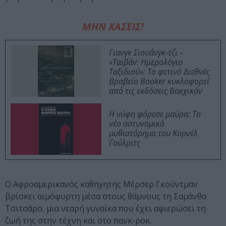
ΜΗΝ ΧΑΣΕΙΣ!
Γιανγκ Σιουάνγκ-τζι –
«Ταϊβάν: Ημερολόγιο
Ταξιδιού»: Το φετινό Διεθνές
Βραβείο Booker κυκλοφορεί
από τις εκδόσεις Βακχικόν
Η νύφη φόρεσε μαύρα: Το
νέο αστυνομικό
μυθιστόρημα του Κορνέλ
Γούλριτς
Ο Αφροαμερικανός καθηγητής Μέρσερ Γκούντμαν
βρίσκει αιμόφυρτη μέσα στους θάμνους τη Σαμάνθα
Τσιτσάρο, μια νεαρή γυναίκα που έχει αφιερώσει τη
ζωή της στην τέχνη και στο πανκ-ροκ.