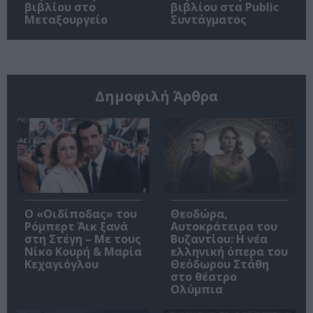
βιβλίου στο
βιβλίου στα Public
Μεταξουργείο
Συντάγματος
Δημοφιλή Άρθρα
O «Οιδίποδας» του
Θεοδώρα,
Ρόμπερτ Άικ ξανά
Αυτοκράτειρα του
στη Στέγη – Με τους
Βυζαντίου: Η νέα
Νίκο Κουρή & Μαρία
ελληνική όπερα του
Κεχαγιόγλου
Θεόδωρου Στάθη
στο θέατρο
Ολύμπια