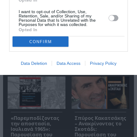
Opted In
I want to opt-out of Collection, Use,
Retention, Sale, and/or Sharing of my
Personal Data that Is Unrelated with the
Purposes for which it was collected.
Opted In
CONFIRM
Η μακρά λίστα με
Έκθεση Βιβλίου
τις υποψηφιότητες
2026 στο Ναύπλιο
για το Βραβείο
Data Deletion
Data Access
Privacy Policy
Booker 2026
«Παρεμποδίζοντας
Σπύρος Κακατσάκης
την αποστασία,
– Ανακρίνοντας το
Ιουλιανά 1965»:
Σκοτάδι:
Παρουσίαση του
Παρουσίαση του