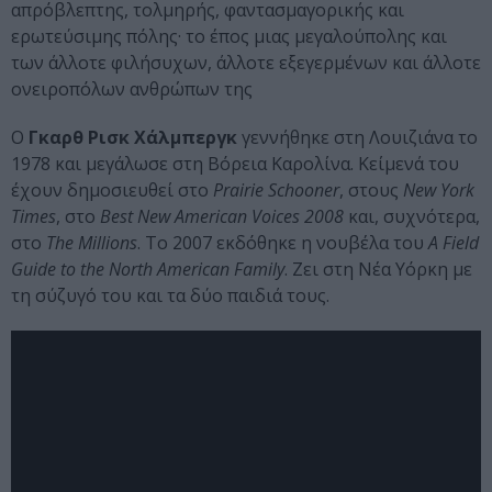
απρόβλεπτης, τολμηρής, φαντασμαγορικής και
ερωτεύσιμης πόλης· το έπος μιας μεγαλούπολης και
των άλλοτε φιλήσυχων, άλλοτε εξεγερμένων και άλλοτε
ονειροπόλων ανθρώπων της
Ο
Γκαρθ Ρισκ Χάλμπεργκ
γεννήθηκε στη Λουιζιάνα το
1978 και μεγάλωσε στη Βόρεια Καρολίνα. Κείμενά του
έχουν δημοσιευθεί στο
Prairie
Schooner
, στους
New
York
Times
, στο
Best
New
American
Voices
2008
και, συχνότερα,
στο
The
Millions
. Το 2007 εκδόθηκε η νουβέλα του
A Field
Guide to the North American Family
. Ζει στη Νέα Υόρκη με
τη σύζυγό του και τα δύο παιδιά τους.