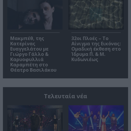
Μακμπέθ, της
32οι Πλοές – Το
Κατερίνας
Αίνιγμα της Εικόνας:
Ευαγγελάτου με
Ομαδική έκθεση στο
Γιώργο Γάλλο &
Ίδρυμα Π. & Μ.
Καρυοφυλλιά
Κυδωνιέως
Καραμπέτη στο
Θέατρο Βασιλάκου
Τελευταία νέα