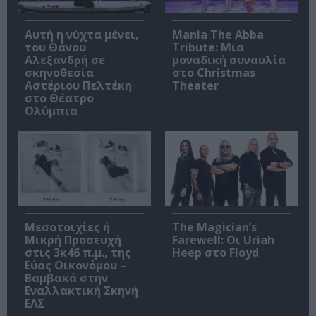
Αυτή η νύχτα μένει,
Mania The Abba
του Θάνου
Tribute: Μια
Αλεξανδρή σε
μοναδική συναυλία
σκηνοθεσία
στο Christmas
Αστέριου Πελτέκη
Theater
στο Θέατρο
Ολύμπια
Μεσοτοιχίες ή
The Magician’s
Μικρή Προσευχή
Farewell: Οι Uriah
στις 3κ46 π.μ., της
Heep στο Floyd
Εύας Οικονόμου –
Βαμβακά στην
Εναλλακτική Σκηνή
ΕΛΣ