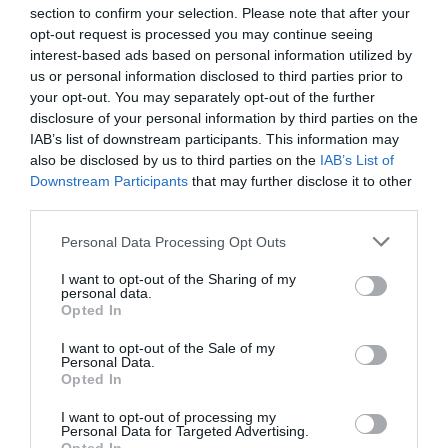
Νέοι Διαγωνισμοί
❯
section to confirm your selection. Please note that after your
opt-out request is processed you may continue seeing
Tags
interest-based ads based on personal information utilized by
us or personal information disclosed to third parties prior to
ΕΚΔΟΣΕΙΣ ΚΕΔΡΟΣ
your opt-out. You may separately opt-out of the further
disclosure of your personal information by third parties on the
IAB’s list of downstream participants. This information may
Newsletter
also be disclosed by us to third parties on the
IAB’s List of
Κάθε βδομάδα στο e-mail σας τα τελευταία νέα για
Downstream Participants
that may further disclose it to other
την Τέχνη και τον Πολιτισμό!
third parties.
Personal Data Processing Opt Outs
I want to opt-out of the Sharing of my
personal data.
Opted In
Ακολουθήστε το Culturenow.gr
I want to opt-out of the Sale of my
Personal Data.
Opted In
I want to opt-out of processing my
Personal Data for Targeted Advertising.
Σχετικά Άρθρα