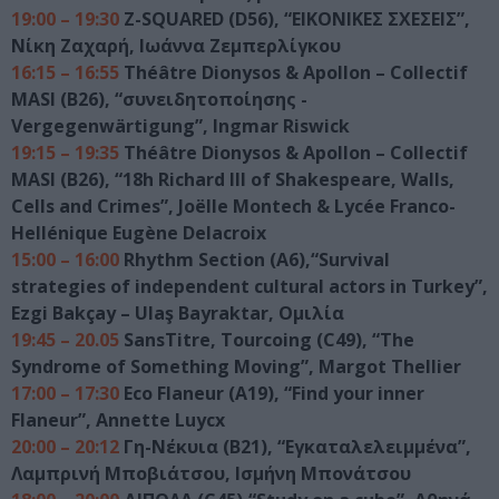
19:00 – 19:30
Z-SQUARED (D56), “ΕΙΚΟΝΙΚΕΣ ΣΧΕΣΕΙΣ”,
Νίκη Ζαχαρή, Ιωάννα Ζεμπερλίγκου
16:15 – 16:55
Théâtre Dionysos & Apollon – Collectif
MASI (B26), “συνειδητοποίησης -
Vergegenwärtigung”, Ingmar Riswick
19:15 – 19:35
Théâtre Dionysos & Apollon – Collectif
MASI (B26), “18h Richard III of Shakespeare, Walls,
Cells and Crimes”, Joëlle Montech & Lycée Franco-
Hellénique Eugène Delacroix
15:00 – 16:00
Rhythm Section (A6),“Survival
strategies of independent cultural actors in Turkey”,
Ezgi Bakçay – Ulaş Bayraktar, Ομιλία
19:45 – 20.05
SansTitre, Tourcoing (C49), “The
Syndrome of Something Moving”, Margot Thellier
17:00 – 17:30
Eco Flaneur (Α19), “Find your inner
Flaneur”, Annette Luycx
20:00 – 20:12
Γη-Νέκυια (Β21), “Εγκαταλελειμμένα”,
Λαμπρινή Μποβιάτσου, Ισμήνη Μπονάτσου