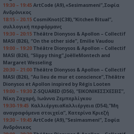
19:30 – 19:45
ArtCode (Α9),«Sesimasmeni”,Σοφία
Ανδρόνικος
18:15 – 20.15
CosmiKnot(C38),“Kitchen Ritual”,
συλλογική περφόρμανς
19:30 – 20:15
Théâtre Dionysos & Apollon – Collectif
MASI (B26), “On the other side”, Emilie Vaudou
19:00 – 19:20
Théâtre Dionysos & Apollon – Collectif
MASI (B26), “Slippy thing”,JoëlleMontech and
Margaret Wesseling
20:30 – 21:00
Théâtre Dionysos & Apollon – Collectif
MASI (B26), “Au lieu de mur et conscience”,Théâtre
Dionysos et Apollon inspired by Régis Looten
19:00 – 19:30
Z-SQUARED (D56), “ΕΙΚΟΝΙΚΕΣΣΧΕΣΕΙΣ”,
Νίκη Ζαχαρή, Ιωάννα Ζεμπερλίγκου
19:30-19:45
ΚαλλιέργειαΚαλλιέργεια (D54),”Μη
αναγραφόμενα στοιχεία”, Κατερίνα Κριεζή
19:30 – 19:45
ArtCode (Α9),”Sesimasmeni”, Σοφία
Ανδρόνικος