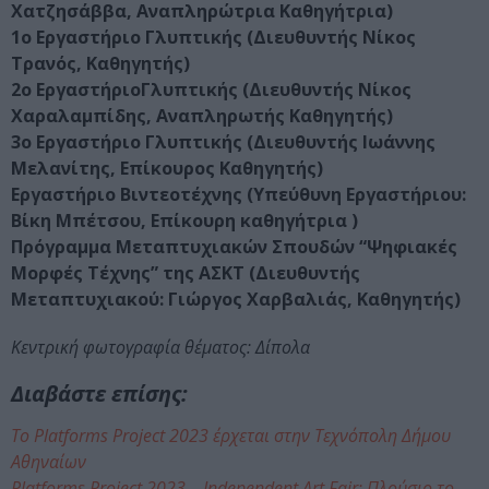
Χατζησάββα, Αναπληρώτρια Καθηγήτρια)
1o Εργαστήριο Γλυπτικής (Διευθυντής Νίκος
Τρανός, Καθηγητής)
2o ΕργαστήριοΓλυπτικής (Διευθυντής Νίκος
Χαραλαμπίδης, Αναπληρωτής Καθηγητής)
3o Εργαστήριο Γλυπτικής (Διευθυντής Ιωάννης
Μελανίτης, Επίκουρος Καθηγητής)
Εργαστήριο Βιντεοτέχνης (Υπεύθυνη Εργαστήριου:
Βίκη Μπέτσου, Επίκουρη καθηγήτρια )
Πρόγραμμα Μεταπτυχιακών Σπουδών “Ψηφιακές
Μορφές Τέχνης” της ΑΣΚΤ (Διευθυντής
Μεταπτυχιακού: Γιώργος Χαρβαλιάς, Καθηγητής)
Κεντρική φωτογραφία θέματος: Δίπολα
Διαβάστε επίσης:
Το Platforms Project 2023 έρχεται στην Τεχνόπολη Δήμου
Αθηναίων
Platforms Project 2023 – Independent Art Fair: Πλούσιο το