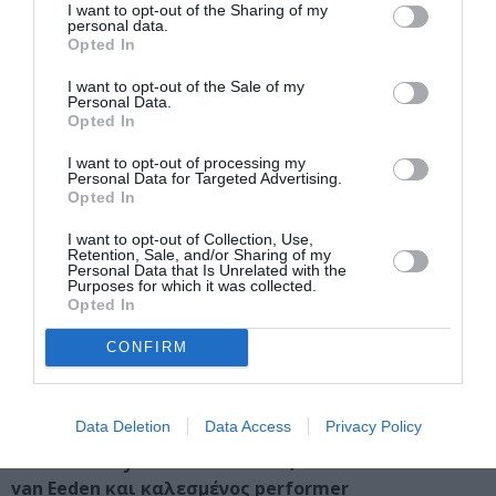
Έχουμε πλημμυρίσει από εμπορικές εικόνες.
I want to opt-out of the Sharing of my
personal data.
Εκατοντάδες καλλιτέχνες έχουν χρησιμοποιήσει
Opted In
εικόνες της Disney στην τέχνη τους από τα τέλη της
I want to opt-out of the Sale of my
δεκαετίας του 1940 μέχρι τώρα. Η Disney απείλησε
Personal Data.
πολλούς και αγνόησε άλλους. Μια ματιά στους πιο
Opted In
σημαντικούς καλλιτέχνες: ποιος και πώς.
I want to opt-out of processing my
Personal Data for Targeted Advertising.
Holly Crawford, Ιστορικός Τέχνης
Opted In
ΠΡΟΓΡΑΜΜΑ ΕΠΙΤΕΛΕΣΕΩΝ –
I want to opt-out of Collection, Use,
Retention, Sale, and/or Sharing of my
PERFORMANCES
Personal Data that Is Unrelated with the
Purposes for which it was collected.
Πέμπτη 26 Οκτωβρίου &
Παρασκευή 27 Οκτωβρίου
Opted In
CONFIRM
18:30 – 19:30
Théâtre Dionysos & Apollon – Collectif
MASI (B26), (Madlen Anipsitaki & Simon Riedler)
15:40 – 16:00
Straße der kollektiven Kunst
Data Deletion
Data Access
Privacy Policy
(ΚεντρικήΑυλή),“dAInner sessions – Making real
dinner for my artificial friends”, Basti Kuhz & Lucas
van Eeden και καλεσμένος performer