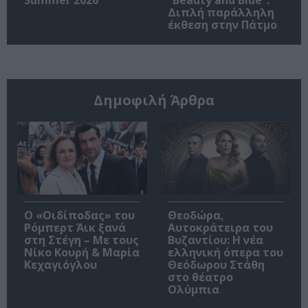
Διπλή παράλληλη
έκθεση στην Πάτμο
Δημοφιλή Άρθρα
O «Οιδίποδας» του
Θεοδώρα,
Ρόμπερτ Άικ ξανά
Αυτοκράτειρα του
στη Στέγη – Με τους
Βυζαντίου: Η νέα
Νίκο Κουρή & Μαρία
ελληνική όπερα του
Κεχαγιόγλου
Θεόδωρου Στάθη
στο θέατρο
Ολύμπια