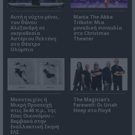
Αυτή η νύχτα μένει,
Mania The Abba
του Θάνου
Tribute: Μια
Αλεξανδρή σε
μοναδική συναυλία
σκηνοθεσία
στο Christmas
Αστέριου Πελτέκη
Theater
στο Θέατρο
Ολύμπια
Μεσοτοιχίες ή
The Magician’s
Μικρή Προσευχή
Farewell: Οι Uriah
στις 3κ46 π.μ., της
Heep στο Floyd
Εύας Οικονόμου –
Βαμβακά στην
Εναλλακτική Σκηνή
ΕΛΣ