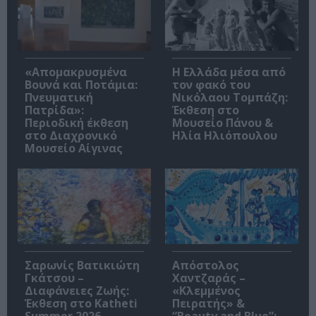
«Απομακρυσμένα
Η Ελλάδα μέσα από
Βουνά και Ποτάμια:
τον φακό του
Πνευματική
Νικόλαου Τομπάζη:
Πατρίδα»:
Έκθεση στο
Περιοδική έκθεση
Μουσείο Πάνου &
στο Διαχρονικό
Ηλία Ηλιόπουλου
Μουσείο Αίγινας
Σαρωνίς Βατικιώτη
Απόστολος
Γκάτσου –
Χαντζαράς –
Διαφάνειες Ζωής:
«Κλεμμένος
Έκθεση στο Katheti
Πειρατής» &
Summer 2026
“Beauty and Blue”: