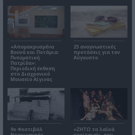
«Απομακρυσμένα
25 αναγνωστικές
Βουνά και Ποτάμια:
προτάσεις για τον
Πνευματική
Αύγουστο
Πατρίδα»:
Περιοδική έκθεση
στο Διαχρονικό
Μουσείο Αίγινας
9ο Φεστιβάλ
«ΖΗΤΩ τα λαϊκά
Ντοκιμαντέρ
κορίτσια!», του