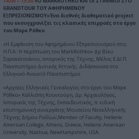
14:00 – 15:30
«Ο MARKROTHKO ΚΑΙ ΟΙ ΣΤΑΘΜΟΙ ΣΤΟ
GRANDTOUR ΤΟΥ ΑΦΗΡΗΜΕΝΟΥ
ΕΞΠΡΕΣΙΟΝΙΣΜΟΥ»Ένα διεθνές διαθεματικό project
που εκσυγχρονίζει τις κλασικές επιρροές στο έργο
του Μαρκ Ρόθκο
«Η Εμφάνιση του Αφηρημένου Εξπρεσιονισμού στις
Η.Π.Α.: Η περίπτωση του MarkRothko» Δρ Βίκυ
Σαρακατσιάνου, Ιστορικός της Τέχνης, Μέλος Ε.ΔΙ.Π.
Πανεπιστήμιο Δυτικής Αττικής, Διδάσκουσα στο
Ελληνικό Ανοικτό Πανεπιστήμιο
«Αρχαίες Ελληνικές Γενεαλογίες στο έργο του Μαρκ
Ρόθκο» Καλλιόπη Κουντούρη, Δρ. Αρχαιολόγος,
Ιστορικός της Τέχνης, Εκπαιδευτικός, π. ειδική
επιστημονική συνεργάτης Μουσείου Νεοελληνικής
Τέχνης Δήμου Ροδίων,Member of Faculty, Hellenic
American College, Athens, Greece, Hellenic American
University, Nashua, NewHampshire, USA.