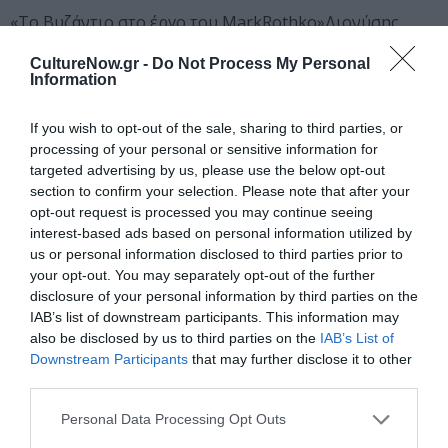
«Το Βυζάντιο στο έργο του MarkRothko»Διονύσης
Μουρελάτος, Διδάσκων στο Πανεπιστήμιο Αθηνών/
CultureNow.gr -
Do Not Process My Personal
Ε.Α.Π.
Information
«Μύθος και Εμπειρία. Η Κατανόηση του Τραγικού από
If you wish to opt-out of the sale, sharing to third parties, or
τον Ρόθκο»MarcelloBarison, Επίκουρος Καθηγητής Free
processing of your personal or sensitive information for
University of Bozen-Bolzano
targeted advertising by us, please use the below opt-out
section to confirm your selection. Please note that after your
«Ο Καλλιτέχνης στα Άκρα»Βαρβάρα Κ. Κονδύλη,
opt-out request is processed you may continue seeing
Επίκουρη Καθηγήτρια Hellenic American
interest-based ads based on personal information utilized by
College/Hellenic American University
us or personal information disclosed to third parties prior to
your opt-out. You may separately opt-out of the further
«Ο Ρόθκο Παρακολουθεί τον Λογγίνο καθώς Φωτίζει
disclosure of your personal information by third parties on the
IAB’s list of downstream participants. This information may
την Ανηφόρα του Υψηλού» Φαίη Τζανετουλάκου, Δρ
also be disclosed by us to third parties on the
IAB’s List of
Ιστορίας της Τέχνης, Μεταδιδακτορική Ερευνήτρια,
Downstream Participants
that may further disclose it to other
Πανεπιστήμιο Θεσσαλίας
third parties.
16:00 – 16:30
“Whose ArtIsIt? Power and Art”
Personal Data Processing Opt Outs