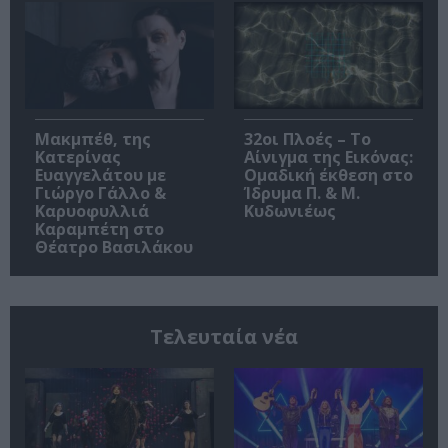
Μακμπέθ, της
32οι Πλοές – Το
Κατερίνας
Αίνιγμα της Εικόνας:
Ευαγγελάτου με
Ομαδική έκθεση στο
Γιώργο Γάλλο &
Ίδρυμα Π. & Μ.
Καρυοφυλλιά
Κυδωνιέως
Καραμπέτη στο
Θέατρο Βασιλάκου
Τελευταία νέα