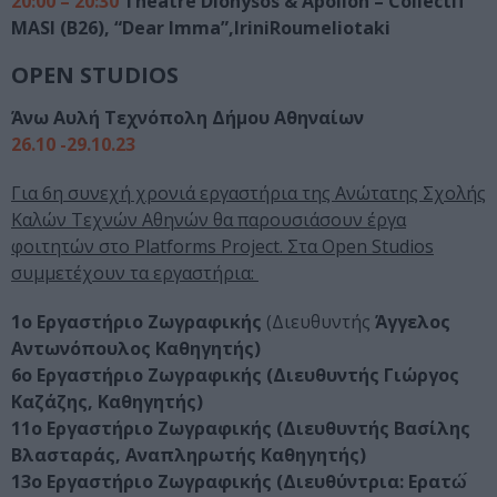
20:00 – 20:30
Théâtre Dionysos & Apollon – Collectif
MASI (B26), “Dear Imma”,IriniRoumeliotaki
OPEN STUDIOS
Άνω Αυλή Τεχνόπολη Δήμου Αθηναίων
26.10 -29.10.23
Για 6η συνεχή χρονιά εργαστήρια της Ανώτατης Σχολής
Καλών Τεχνών Αθηνών θα παρουσιάσουν έργα
φοιτητών στο Platforms Project. Στα Open Studios
συμμετέχουν τα εργαστήρια:
1o Εργαστήριο Ζωγραφικής
(Διευθυντής
Άγγελος
Αντωνόπουλος Καθηγητής)
6o Εργαστήριο Ζωγραφικής (Διευθυντής Γιώργος
Καζάζης, Καθηγητής)
11o Εργαστήριο Ζωγραφικής (Διευθυντής Βασίλης
Βλασταράς, Αναπληρωτής Καθηγητής)
13o Εργαστήριο Ζωγραφικής (Διευθύντρια: Ερατώ́