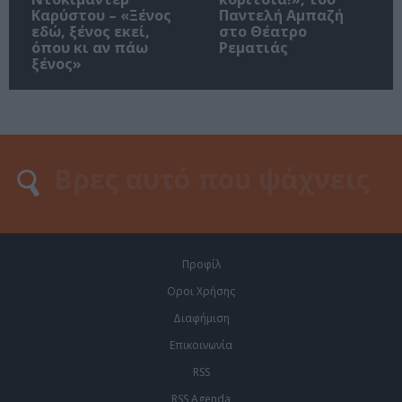
Καρύστου – «Ξένος
Παντελή Αμπαζή
εδώ, ξένος εκεί,
στο Θέατρο
όπου κι αν πάω
Ρεματιάς
ξένος»
Προφίλ
Οροι Χρήσης
Διαφήμιση
Επικοινωνία
RSS
RSS Agenda