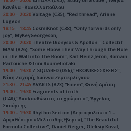
18:00 – 20:00
ΔΙΠΟΛΑ (C45),“Study on a cube”, Αθηνά
Κανέλα –Κανελλοπούλου
20:00 – 20:30
Voltage (C35), “Red thread”, Ariane
Lugeon
18:15 – 18:45
CosmiKnot (C38), “Only forwards only
joy”, MyKeyGeorgeson,
20:00 – 20:30
Théâtre Dionysos & Apollon – Collectif
MASI (B26), “Some Elbow Their Way Through the Hole
in The Wall into The Room”, Karl Heinz Jeron, Romain
Partouche & Irini Roumeliotaki
19:00 – 19:30
Z-SQUARED (D56),“ΕΙΚΟΝΙΚΕΣΣΧΕΣΕΙΣ”,
Νίκη Ζαχαρή, Ιωάννα Ζεμπερλίγκου
21:30 – 21:45
AVARTS (B23),“Finem”,Φανή Αράπη
19:00 – 19:30
Fragments of truth
(C48),“Ακολουθώντας τα χρώματα”, Άγγελος
Σκούρτης
19:00 – 19:30
Rhythm Section (Αεριοφυλάκιο 1 –
Αμφιθέατρο «ΜιλτιάδηςΈβερτ»),“The Beautiful
Formula Collective”, Daniel Geiger, Oleksiy Koval,