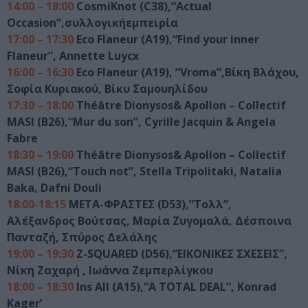
14:00 – 18:00
CosmiKnot (C38),“Actual
Occasion”,συλλογικήεμπειρία
17:00 – 17:30
Eco Flaneur (Α19),“Find your inner
Flaneur”, Annette Luycx
16:00 – 16:30
Eco Flaneur (Α19), “Vroma”,Βίκη Βλάχου,
Σοφία Κυριακού, Βίκυ Σαμουηλίδου
17:30 – 18:00
Théâtre Dionysos& Apollon – Collectif
MASI (B26),“Mur du son”, Cyrille Jacquin & Angela
Fabre
18:30 – 19:00
Théâtre Dionysos& Apollon – Collectif
MASI (B26),“Touch not”, Stella Tripolitaki, Natalia
Baka, Dafni Douli
18:00-18:15
ΜΕΤΑ-ΦΡΑΣΤΕΣ (D53),”Τολλ”,
Αλέξανδρος Βούτσας, Μαρία Ζυγομαλά, Δέσποινα
Πανταζή, Σπύρος Δελάλης
19:00 – 19:30
Z-SQUARED (D56),“ΕΙΚΟΝΙΚΕΣ ΣΧΕΣΕΙΣ”,
Νίκη Ζαχαρή , Ιωάννα Ζεμπερλίγκου
18:00 – 18:30
Ins All (A15),“A TOTAL DEAL”, Konrad
Kager’