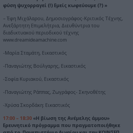
φύση ψυχορραγεί (!) Εμείς κωφεύουμε (?) »
– Έφη Μιχάλαρου, Δημοσιογράφος-Κριτικός Τέχνης,
Ανεξάρτητη Επιμελήτρια, Διευθύντρια του
διαδικτυακού περιοδικού τέχνης
www.dreamideamachine.com
-Μαρία Σταμάτη, Εικαστικός
-Παναγιώτης Βούλγαρης, Εικαστικός
-Σοφία Κυριακού, Εικαστικός
-Παναγιώτης Ράππας, Ζωγράφος- Σκηνοθέτης
-Χρύσα Σκορδάκη: Εικαστικός
17:00 – 18:30
«Η βίωση της Ανέμελης άμμου»
Ερευνητικό πρόγραμμα που πραγματοποιήθηκε
από το Πανεπιστήμιο Αιγαίου και την ΚΟΙΝΣΕΠ