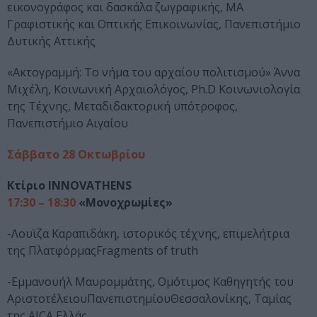
εικονογράφος και δασκάλα ζωγραφικής, ΜΑ
Γραφιστικής και Οπτικής Επικοινωνίας, Πανεπιστήμιο
Δυτικής Αττικής
«Ακτογραμμή: Το νήμα του αρχαίου πολιτισμού» Άννα
Μιχέλη, Κοινωνική Αρχαιολόγος, Ph.D Κοινωνιολογία
της Τέχνης, Μεταδιδακτορική υπότροφος,
Πανεπιστήμιο Αιγαίου
Σάββατο 28 Οκτωβρίου
Κτίριο INNOVATHENS
17:30 – 18:30
«Μονοχρωμίες»
-Λουϊζα Καραπιδάκη, ιστορικός τέχνης, επιμελήτρια
της ΠλατφόρμαςFragments of truth
-Εμμανουήλ Μαυρομμάτης, Ομότιμος Καθηγητής του
ΑριστοτέλειουΠανεπιστημίουΘεσσαλονίκης, Ταμίας
της AICA Ελλάς