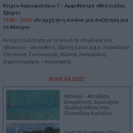
Κτίριο Αεριοφυλάκιο 1 – Αμφιθέατρο «Μιλτιάδης
Έβερτ»
19:00 – 20:30
«Εν αρχή ην η εικόνα: μια συζήτηση για
το θέατρο»
Ανοιχτή συζήτηση με το κοινό σε επιμέλεια του
ηθοποιού – σκηνοθέτη, ιδρυτή icaro c.a.g.a. Λύσανδρου
Σπετσιέρη. Συντονισμός: Κώστας Λασκαράτος,
Δημοσιογράφος – συγγραφέας
ΜΗΝ ΧΑΣΕΙΣ!
Μέτοικοι – Μετάβαση,
Ενσωμάτωση, Δημιουργία:
Ομαδική έκθεση στην
Πινακοθήκη Κυκλάδων
South by Southeast: «Προς-