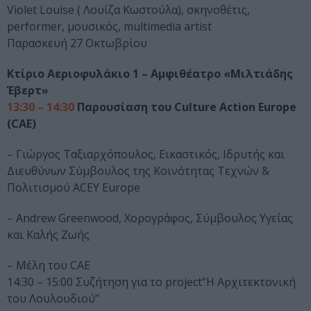
Violet Louise ( Λουίζα Κωστούλα), σκηνοθέτις,
performer, μουσικός, multimedia artist
Παρασκευή 27 Οκτωβρίου
Κτίριο Αεριοφυλάκιο 1 – Αμφιθέατρο «Μιλτιάδης
Έβερτ»
13:30 – 14:30
Παρουσίαση του Culture Action Europe
(CAE)
– Γιώργος Ταξιαρχόπουλος, Εικαστικός, Ιδρυτής και
Διευθύνων Σύμβουλος της Κοινότητας Τεχνών &
Πολιτισμού ACEY Europe
– Andrew Greenwood, Χορογράφος, Σύμβουλος Υγείας
και Καλής Ζωής
– Μέλη του CAE
14:30 – 15:00 Συζήτηση για το project“Η Αρχιτεκτονική
του Λουλουδιού”